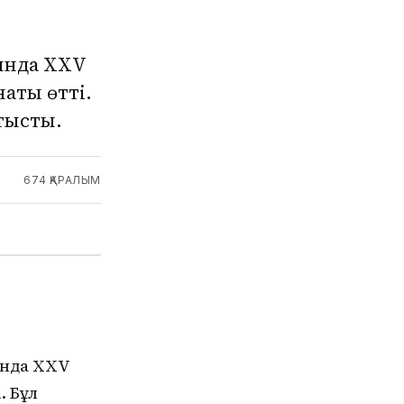
ында ХХV
аты өтті.
тысты.
674
ҚАРАЛЫМ
ында XXV
. Бұл