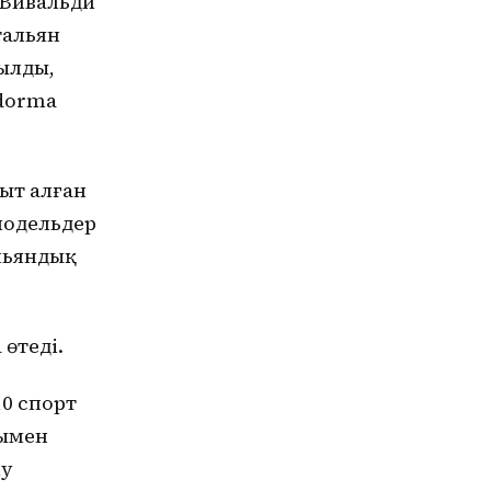
 Вивальди
тальян
ылды,
 dorma
ыт алған
модельдер
льяндық
өтеді.
10 спорт
уымен
ly