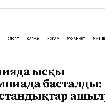
СПОРТ
ҚАРЖЫ
ҚОҒАМ
РУХАНИЯТ
МОТИ
ияда Қысқы
мпиада басталды:
қстандықтар ашыл