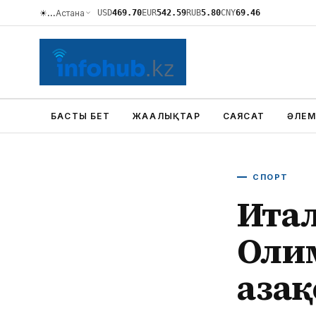
☀
…
Астана
USD
469.70
EUR
542.59
RUB
5.80
CNY
69.46
БАСТЫ БЕТ
ЖАҢАЛЫҚТАР
САЯСАТ
ӘЛЕМ
СПОРТ
Итал
Оли
Қаза