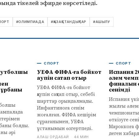
ында тікелей эфирде көрсетіледі.
ПОРТ
#
ОЛИМПИАДА
#
ҚАЗАҚСТАНДЫҚТАР
#
АШЫЛУ
СПОРТ
СПОРТ
футболшы
УЕФА ФИФА-ға бойкот
Испания 2
қаупін сақтап отыр
әлем чем
мен
финалын ө
УЕФА ФИФА-ға бойкот
құрбаны
сенімді
қаупін сақтап отыр, себебі
Испания үкі
шарттар орындалмады.
тболшы
жылғы әлем
Инфантиноға сенім
Кампалада
чемпионат
жоғалған. ФИФА кешірім
штерімен
өткізуге сен
сұрағанымен, УЕФА
баны болды.
Мароккоға ф
ұстанымын өзгертпеді.
аны әрі
деген хабард
АЛАШ ОРДАБАЙ
·
44 МИН