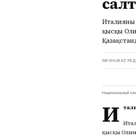
сал
Италияның
қысқы Оли
Қазақстан
INFOHUB.KZ РЕ
Национальный оли
И
тал
Итал
қысқы Олим