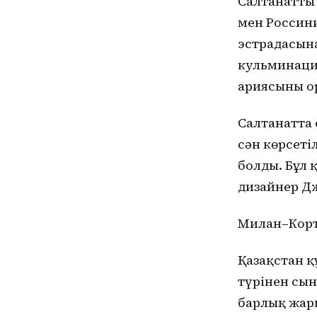
Салтанаттың
мен Россини
эстрадасына
кульминаци
ариясының 
Салтанатта 
сән көрсеті
болды. Бұл 
дизайнер Д
Милан–Корт
Қазақстан қ
түрінен сын
барлық жары