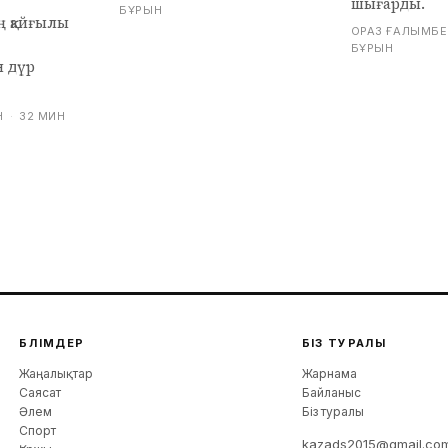
шығарды.
БҰРЫН
 қайғылы
ОРАЗ ҒАЛЫМБЕ
БҰРЫН
н дүр
Н
·
32 МИН
БӨЛІМДЕР
БІЗ ТУРАЛЫ
Жаңалықтар
Жарнама
Саясат
Байланыс
Әлем
Біз туралы
Спорт
kazads2015@gmail.co