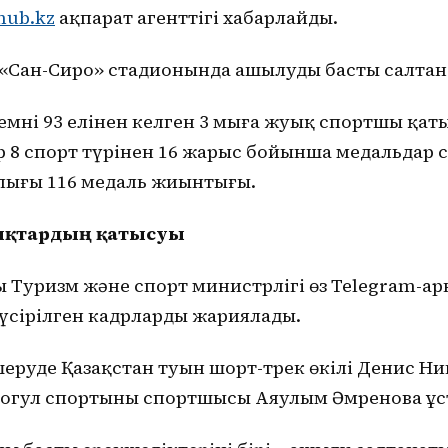
hub.kz
ақпарат агенттігі хабарлайды.
Сан-Сиро» стадионында ашылудың басты салтана
мнің 93 елінен келген 3 мыңға жуық спортшы қат
 8 спорт түрінен 16 жарыс бойынша медальдар 
рлығы 116 медаль жиынтығы.
дықтардың қатысуы
ң Туризм және спорт министрлігі өз Telegram-а
үсірілген кадрларды жариялады.
еруде Қазақстан туын шорт-трек өкілі Денис Н
огул спортының спортшысы Аяулым Әмренова ұс