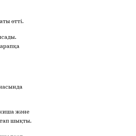
ты өтті.
ысады.
сарапқа
рнасында
икиша және
тап шықты.