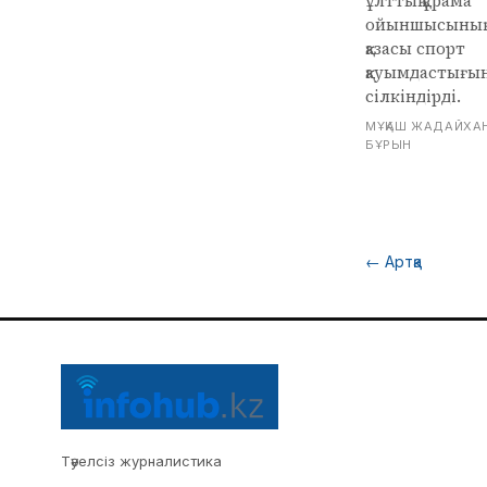
ұлттық құрама
ойыншысының
қазасы спорт
қауымдастығы
сілкіндірді.
МҰҚАШ ЖАДАЙХА
БҰРЫН
←
Артқа
Тәуелсіз журналистика