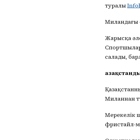
туралы
Info
Миландағы «
Жарысқа әле
Спортшылар
салады, ба
Қазақстан
Қазақстанны
Миланнан т
Мерекелік ш
фристайл-м