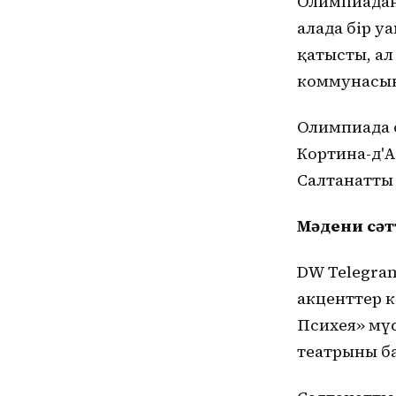
Олимпиаданы
алаңда бір 
қатысты, ал
коммунасын
Олимпиада 
Кортина-д'А
Салтанаттың
Мәдени сәт
DW Telegra
акценттер к
Психея» мүс
театрының б