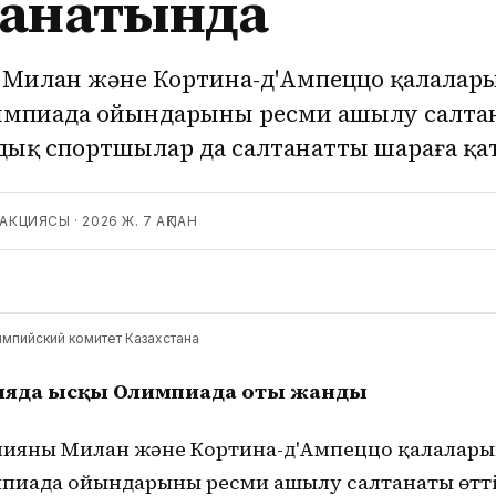
танатында
 Милан және Кортина-д'Ампеццо қалалар
мпиада ойындарының ресми ашылу салтан
дық спортшылар да салтанатты шараға қа
ДАКЦИЯСЫ
·
2026 Ж. 7 АҚПАН
мпийский комитет Казахстана
ияда Қысқы Олимпиада оты жанды
ияның Милан және Кортина-д'Ампеццо қалалар
пиада ойындарының ресми ашылу салтанаты өтті