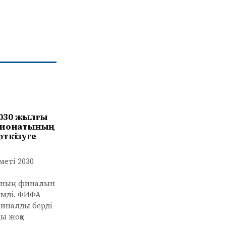
030 жылғы
пионатының
ткізуге
меті 2030
ының финалын
імді. ФИФА
иналды берді
ы жоққа