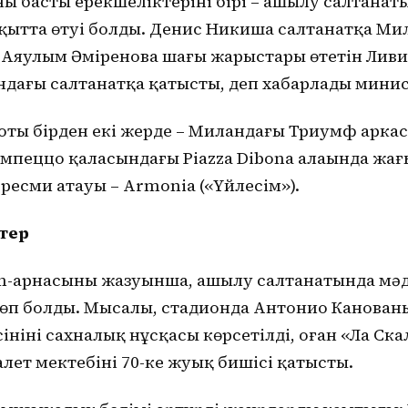
ң басты ерекшеліктерінің бірі – ашылу салтанаты
уақытта өтуі болды. Денис Никиша салтанатқа Ми
 Аяулым Әміренова шаңғы жарыстары өтетін Лив
дағы салтанатқа қатысты, деп хабарлады минис
оты бірден екі жерде – Миландағы Триумф арка
мпеццо қаласындағы Piazza Dibona алаңында жағ
 ресми атауы – Armonia («Үйлесім»).
тер
m-арнасының жазуынша, ашылу салтанатында мә
өп болды. Мысалы, стадионда Антонио Канованы
інінің сахналық нұсқасы көрсетілді, оған «Ла Ска
алет мектебінің 70-ке жуық бишісі қатысты.