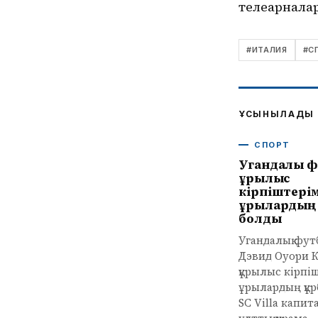
телеарналар
#
ИТАЛИЯ
#
С
ҰСЫНЫЛАДЫ
СПОРТ
Угандалық 
құрылыс
кірпіштері
ұрылардың 
болды
Угандалық фу
Дэвид Оуори 
құрылыс кірпі
ұрылардың құр
SC Villa капит