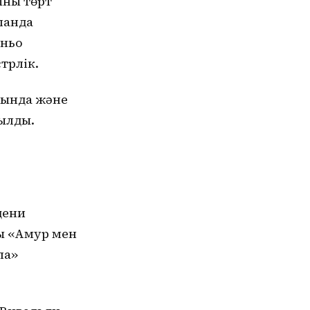
ның төрт
ланда
иньо
трлік.
сында және
ылды.
дени
ң «Амур мен
ла»