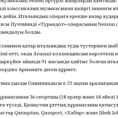
 музыкалық бөлімі әртүрлі жанрларды қамтыды:
дің классикалық музыкасынан қазіргі заманғы и
 дейін. Итальяндық операға ерекше назар аудар
ясы Пуччинидің «Турандот» операсынан Nessun
орындалуы болды.
сонымен қатар итальяндық тудың түстерінен шаб
лімі өтті, онда Armani коллекциясын көрсеткен 
қыркүйек айында 91 жасында қайтыс болған ита
жорджо Арманиге деген құрмет.
ина қысқы Олимпиадасы 6-22 ақпан аралығында 
ұрамасынан 36 спортшы (18 ерлер және 18 әйел) 
ға түседі. Қазақстан ұлттық құрамасының қатыс
стар Qazaqstan, Qazsport, «Хабар» және Jibek Jo