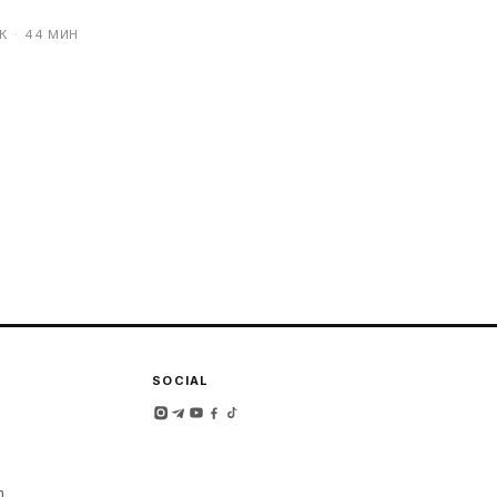
К
·
44 МИН
SOCIAL
m