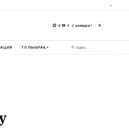
—
☀
Қазақша
ВАЦИЯ
ТОЛЫҒЫРАҚ
у