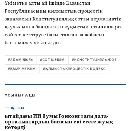
Үкіметке алты ай ішінде Қазақстан
Республикасының қылмыстық-процестік
заңнамасын Конституциялық соттың нормативтік
қаулысында баяндалған құқықтық позицияларға
сәйкес келтіруге бағытталған заң жобасын
бастамалау ұсынылды.
#
АДАМ ҚҰҚЫҒЫ
#
СОТ ШЕШІМІ
#
КОНСТИТУЦИЯЛЫҚ СОТ
#
ҚАМАУ МЕРЗІМІ
#
ҚЫЛМЫСТЫҚ-ПРОЦЕСТІК КОДЕКС
ҰСЫНЫЛАДЫ
ҚАРЖЫ
Қытайдағы ИИ бумы Гонконгтағы дата-
орталықтардың бағасын екі есеге жуық
көтерді