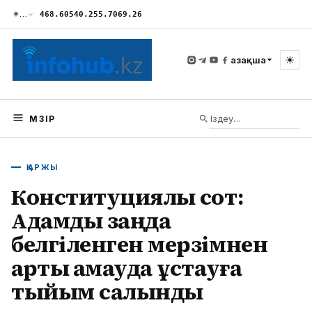
☀
…
468.60
540.25
5.70
69.26
☀
Қазақша
МӘЗІР
ҚАРЖЫ
Конституциялық сот:
Адамды заңда
белгіленген мерзімнен
артық қамауда ұстауға
тыйым салынды