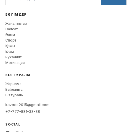
БӨЛІМДЕР
Жаңалықтар
Саясат
Әлем
Спорт
Қаржы
Қоғам
Руханият
Мотивация
БІЗ ТУРАЛЫ
Жарнама
Байланыс
Біз туралы
kazads2015@gmail.com
+7-777-881-33-38
SOCIAL