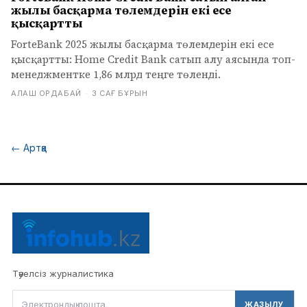
жылы басқарма төлемдерін екі есе
қысқартты
ForteBank 2025 жылы басқарма төлемдерін екі есе
қысқартты: Home Credit Bank сатып алу аясында топ-
менеджментке 1,86 млрд теңге төленді.
АЛАШ ОРДАБАЙ
·
3 САҒ БҰРЫН
←
Артқа
Тәуелсіз журналистика
ЖАЗЫЛУ