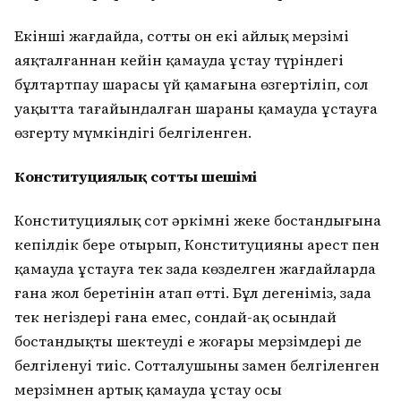
Екінші жағдайда, соттың он екі айлық мерзімі
аяқталғаннан кейін қамауда ұстау түріндегі
бұлтартпау шарасы үй қамағына өзгертіліп, сол
уақытта тағайындалған шараны қамауда ұстауға
өзгерту мүмкіндігі белгіленген.
Конституциялық соттың шешімі
Конституциялық сот әркімнің жеке бостандығына
кепілдік бере отырып, Конституцияның арест пен
қамауда ұстауға тек заңда көзделген жағдайларда
ғана жол беретінін атап өтті. Бұл дегеніміз, заңда
тек негіздері ғана емес, сондай-ақ осындай
бостандықты шектеудің ең жоғары мерзімдері де
белгіленуі тиіс. Сотталушыны заңмен белгіленген
мерзімнен артық қамауда ұстау осы