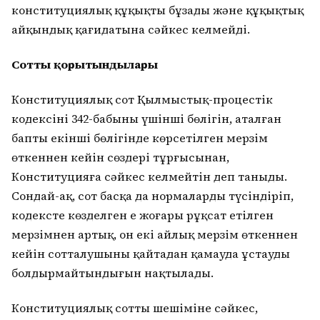
конституциялық құқықты бұзады және құқықтық
айқындық қағидатына сәйкес келмейді.
Соттың қорытындылары
Конституциялық сот Қылмыстық-процестік
кодексінің 342-бабының үшінші бөлігін, аталған
баптың екінші бөлігінде көрсетілген мерзім
өткеннен кейін сөздері тұрғысынан,
Конституцияға сәйкес келмейтін деп таныды.
Сондай-ақ, сот басқа да нормаларды түсіндіріп,
кодексте көзделген ең жоғары рұқсат етілген
мерзімнен артық, он екі айлық мерзім өткеннен
кейін сотталушыны қайтадан қамауда ұстауды
болдырмайтындығын нақтылады.
Конституциялық соттың шешіміне сәйкес,