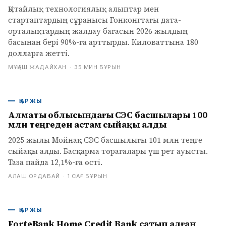
Қытайлық технологиялық алыптар мен
стартаптардың сұранысы Гонконгтағы дата-
орталықтардың жалдау бағасын 2026 жылдың
басынан бері 90%-ға арттырды. Киловаттына 180
долларға жетті.
МҰҚАШ ЖАДАЙХАН
·
35 МИН БҰРЫН
ҚАРЖЫ
Алматы облысындағы СЭС басшылары 100
млн теңгеден астам сыйақы алды
2025 жылы Мойнақ СЭС басшылығы 101 млн теңге
сыйақы алды. Басқарма төрағалары үш рет ауысты.
Таза пайда 12,1%-ға өсті.
АЛАШ ОРДАБАЙ
·
1 САҒ БҰРЫН
ҚАРЖЫ
ForteBank Home Credit Bank сатып алған