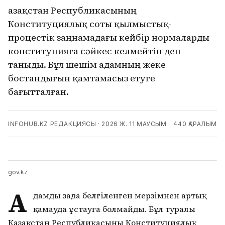
Қазақстан Республикасының
Конституциялық соты қылмыстық-
процестік заңнамадағы кейбір нормаларды
конституцияға сәйкес келмейтін деп
таныды. Бұл шешім адамның жеке
бостандығын қамтамасыз етуге
бағытталған.
INFOHUB.KZ РЕДАКЦИЯСЫ
·
2026 Ж. 11 МАУСЫМ
440
ҚАРАЛЫМ
gov.kz
А
дамды заңда белгіленген мерзімнен артық
қамауда ұстауға болмайды. Бұл туралы
Қазақстан Республикасының Конституциялық