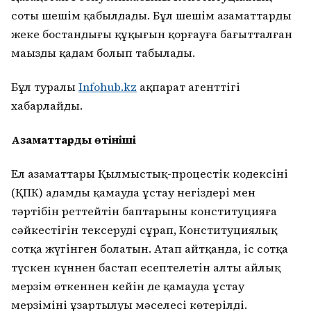
соты шешім қабылдады. Бұл шешім азаматтардың
жеке бостандығы құқығын қорғауға бағытталған
маңызды қадам болып табылады.
Бұл туралы
Infohub.kz
ақпарат агенттігі
хабарлайды.
Азаматтардың өтініші
Ел азаматтары Қылмыстық-процестік кодексінің
(ҚПК) адамды қамауда ұстау негіздері мен
тәртібін реттейтін баптарының конституцияға
сәйкестігін тексеруді сұрап, Конституциялық
сотқа жүгінген болатын. Атап айтқанда, іс сотқа
түскен күннен бастап есептелетін алты айлық
мерзім өткеннен кейін де қамауда ұстау
мерзімінің ұзартылуы мәселесі көтерілді.