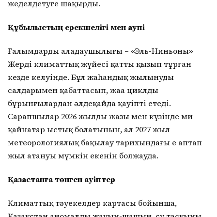
жеделдетуге шақырды.
Құбылыстың ерекшелігі мен қаупі
Ғалымдардың алаңдаушылығы – «Эль-Ниньоның»
Жердің климаттық жүйесі қатты қызып тұрған
кезде келуінде. Бұл жаһандық жылынудың
салдарымен қабаттасып, жаңа циклды
бұрынғылардан әлдеқайда қауіпті етеді.
Сарапшылар 2026 жылдың жазы мен күзінде ми
қайнатар ыстық болатынын, ал 2027 жыл
метеорологиялық бақылау тарихындағы ең аптап
жыл атануы мүмкін екенін болжауда.
Қазақстанға төнген қауіптер
Климаттық тәуекелдер картасы бойынша,
Қазақстан аномалды жауын-шашын, су тасқыны