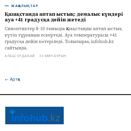
ЖАҢАЛЫҚТАР
Қазақстанда аптап ыстық: демалыс күндері
ауа +41 градусқа дейін жетеді
Синоптиктер 8-10 тамызда Қазақстанды аптап ыстық
күтіп тұрғанын ескертеді. Ауа температурасы +41
градусқа дейін көтеріледі. Толығырақ infohub.kz
сайтында.
АЛАШ ОРДАБАЙ
·
33 МИН БҰРЫН
←
Артқа