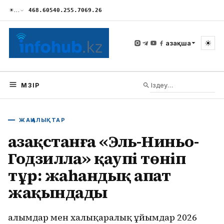
☀
…
468.60
540.25
5.70
69.26
☀
Қазақша
МӘЗІР
ЖАҢАЛЫҚТАР
Қазақстанға «Эль-Ниньо-
Годзилла» қаупі төніп
тұр: жаһандық апат
жақындады
Ғалымдар мен халықаралық ұйымдар 2026