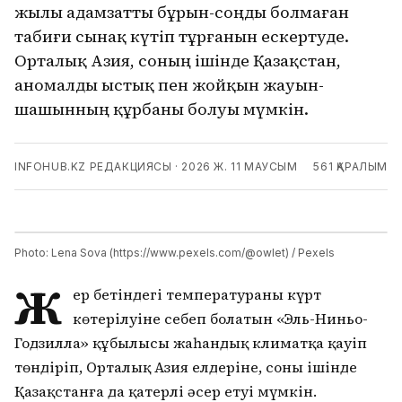
жылы адамзатты бұрын-соңды болмаған
табиғи сынақ күтіп тұрғанын ескертуде.
Орталық Азия, соның ішінде Қазақстан,
аномалды ыстық пен жойқын жауын-
шашынның құрбаны болуы мүмкін.
INFOHUB.KZ РЕДАКЦИЯСЫ
·
2026 Ж. 11 МАУСЫМ
561
ҚАРАЛЫМ
Photo: Lena Sova (https://www.pexels.com/@owlet) / Pexels
Ж
ер бетіндегі температураның күрт
көтерілуіне себеп болатын «Эль-Ниньо-
Годзилла» құбылысы жаһандық климатқа қауіп
төндіріп, Орталық Азия елдеріне, соның ішінде
Қазақстанға да қатерлі әсер етуі мүмкін.