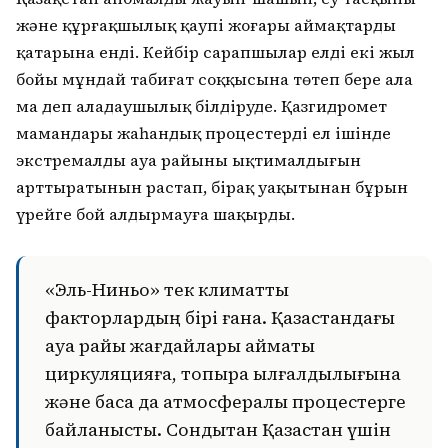
және құрғақшылық қаупі жоғары аймақтардың
қатарына енді. Кейбір сарапшылар елдің екі жыл
бойы мұндай табиғат соққысына төтеп бере ала
ма деп алаңдаушылық білдіруде. Қазгидромет
мамандары жаһандық процестердің ел ішінде
экстремалды ауа райының ықтималдығын
арттыратынын растап, бірақ уақытынан бұрын
үрейге бой алдырмауға шақырды.
«Эль-Ниньо» тек климаттық
факторлардың бірі ғана. Қазақстандағы
ауа райы жағдайлары аймақтық
циркуляцияға, топырақ ылғалдылығына
және басқа да атмосфералық процестерге
байланысты. Сондықтан Қазақстан үшін