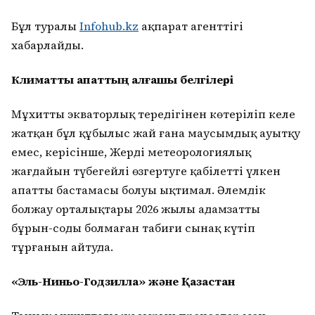
Бұл туралы
Infohub.kz
ақпарат агенттігі
хабарлайды.
Климаттық апаттың алғашқы белгілері
Мұхиттың экваторлық тереңдігінен көтеріліп келе
жатқан бұл құбылыс жай ғана маусымдық ауытқу
емес, керісінше, Жердің метеорологиялық
жағдайын түбегейлі өзгертуге қабілетті үлкен
апаттың бастамасы болуы ықтимал. Әлемдік
болжау орталықтары 2026 жылы адамзатты
бұрын-соңды болмаған табиғи сынақ күтіп
тұрғанын айтуда.
«Эль-Ниньо-Годзилла» және Қазақстан