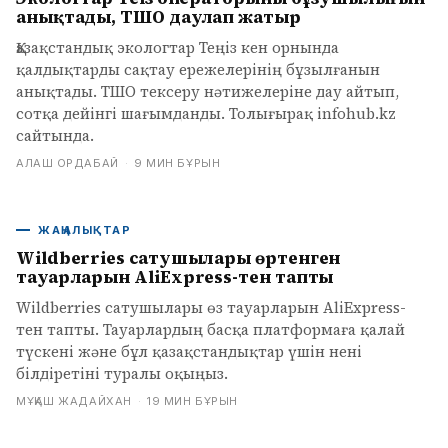
анықтады, ТШО даулап жатыр
Қазақстандық экологтар Теңіз кен орнында
қалдықтарды сақтау ережелерінің бұзылғанын
анықтады. ТШО тексеру нәтижелеріне дау айтып,
сотқа дейінгі шағымданды. Толығырақ infohub.kz
сайтында.
АЛАШ ОРДАБАЙ
·
9 МИН БҰРЫН
ЖАҢАЛЫҚТАР
Wildberries сатушылары өртенген
тауарларын AliExpress-тен тапты
Wildberries сатушылары өз тауарларын AliExpress-
тен тапты. Тауарлардың басқа платформаға қалай
түскені және бұл қазақстандықтар үшін нені
білдіретіні туралы оқыңыз.
МҰҚАШ ЖАДАЙХАН
·
19 МИН БҰРЫН