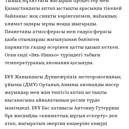
Тынық мұхиттағы жасырын процестер мен
Қазақстандағы аптап ыстықтың арасында тікелей
байланыс жоқ сияқты көрінгенімен, жаһандық
климат заңдары мұны жоққа шығарады.
Планетаның атмосферасы мен гидросферасы
қазба отындардың жағылуынан бөлінген
парниктік газдар әсерінен қатты қызып кеткен.
Оған енді «Эль-Ниньо» түріндегі табиғи
температуралық аномалия қосылуда.
БҰҰ Жанындағы Дүниежүзілік метеорологиялық
ұйымы (ДМҰ) Орталық Азияның аномалды нөсер
жауындар мен жан төзгісіз аптап ыстықтың
нысанасына айналатынын ресми түрде
мәлімдеді. БҰҰ Бас хатшысы Антониу Гутерриш
бұл жағдайды «климаттық шұғыл ескерту» деп
атап, жаңғыратын энергия көздеріне көшуді