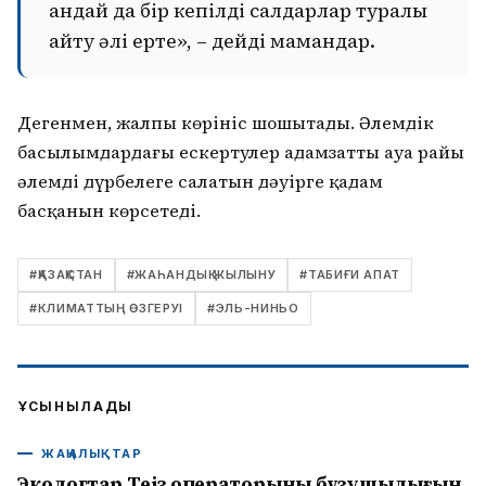
қандай да бір кепілді салдарлар туралы
айту әлі ерте», – дейді мамандар.
Дегенмен, жалпы көрініс шошытады. Әлемдік
басылымдардағы ескертулер адамзаттың ауа райы
әлемді дүрбелеңге салатын дәуірге қадам
басқанын көрсетеді.
#
ҚАЗАҚСТАН
#
ЖАҺАНДЫҚ ЖЫЛЫНУ
#
ТАБИҒИ АПАТ
#
КЛИМАТТЫҢ ӨЗГЕРУІ
#
ЭЛЬ-НИНЬО
ҰСЫНЫЛАДЫ
ЖАҢАЛЫҚТАР
Экологтар Теңіз операторының бұзушылығын