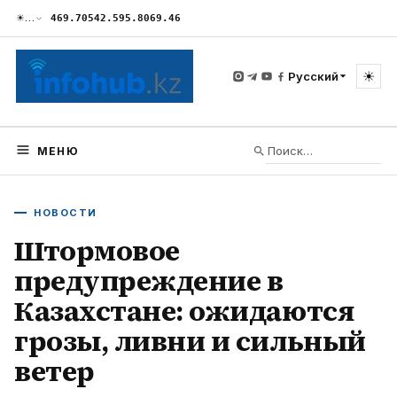
☀
…
469.70
542.59
5.80
69.46
☀
Русский
МЕНЮ
НОВОСТИ
Штормовое
предупреждение в
Казахстане: ожидаются
грозы, ливни и сильный
ветер