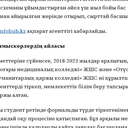
схеманы ұйымдастырған әйел үш жыл бойы бас
нан айырылған жерінде отырып, сырттай басшы
Infohub.kz
ақпарат агенттігі хабарлайды.
ылмыскерлердің айласы
меттеріне сүйенсек, 2018-2023 жылдар аралығынд
жоғары медициналық колледжі» ЖШС және «Оңтүс
гуманитарлық-қаржы колледжі» ЖШС-нің құрылт
енттерді тіркеп, мемлекеттік білім беру тапсы
ржы алған.
 студент ретінде формальды түрде тіркегенімен
андай оқу процесіне қатыспаған. Бұл арқылы м
ның ішінде кадрларды қайта даярлау бағдарлам