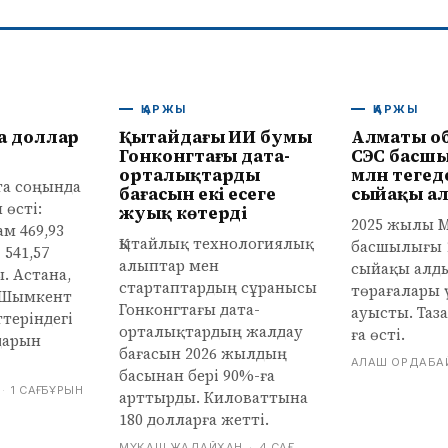
ҚАРЖЫ
ҚАРЖЫ
а доллар
Қытайдағы ИИ бумы
Алматы о
Гонконгтағы дата-
СЭС басшы
орталықтардың
млн теңгед
пта соңында
бағасын екі есеге
сыйақы а
 өсті:
жуық көтерді
2025 жылы 
м 469,93
Қытайлық технологиялық
басшылығы 1
 541,57
алыптар мен
сыйақы алды
. Астана,
стартаптардың сұранысы
төрағалары 
 Шымкент
Гонконгтағы дата-
ауысты. Таза
теріндегі
орталықтардың жалдау
ға өсті.
дарын
бағасын 2026 жылдың
АЛАШ ОРДАБА
басынан бері 90%-ға
·
1 САҒ БҰРЫН
арттырды. Киловаттына
180 долларға жетті.
МҰҚАШ ЖАДАЙХАН
·
4 САҒ