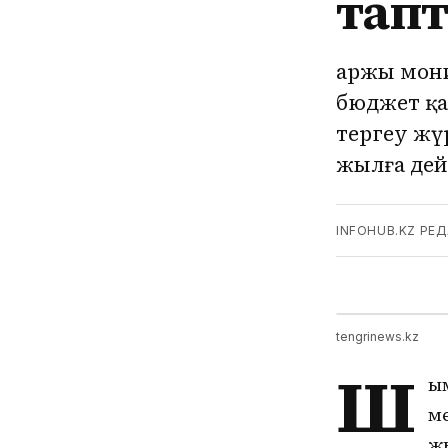
тап
Қаржы мон
бюджет қ
тергеу жү
жылға дей
INFOHUB.KZ РЕ
tengrinews.kz
Ш
ы
ме
жы