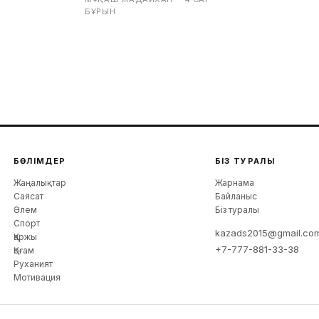
БҰРЫН
БӨЛІМДЕР
БІЗ ТУРАЛЫ
Жаңалықтар
Жарнама
Саясат
Байланыс
Әлем
Біз туралы
Спорт
kazads2015@gmail.co
Қаржы
+7-777-881-33-38
Қоғам
Руханият
Мотивация