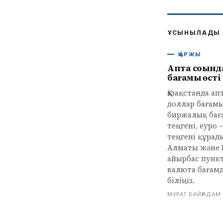
ҰСЫНЫЛАДЫ
ҚАРЖЫ
Апта соңынд
бағамы өсті
Қазақстанда а
доллар бағамы
биржалық баға
теңгені, еуро –
теңгені құрады
Алматы және
айырбас пункт
валюта бағам
біліңіз.
МҰРАТ БАЙҒАДАМ