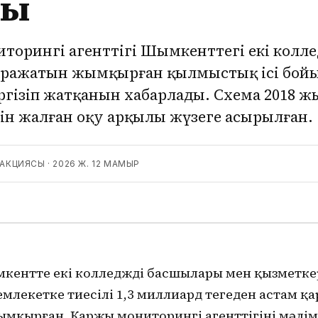
ты
иторингі агенттігі Шымкенттегі екі колл
аражатын жымқырған қылмыстық ісі бой
ргізіп жатқанын хабарлады. Схема 2018 ж
ін жалған оқу арқылы жүзеге асырылған.
ДАКЦИЯСЫ
·
2026 Ж. 12 МАМЫР
мкентте екі колледждің басшылары мен қызметке
млекетке тиесілі 1,3 миллиард теңгеден астам 
мқырған. Қаржы мониторингі агенттігінің мәлім