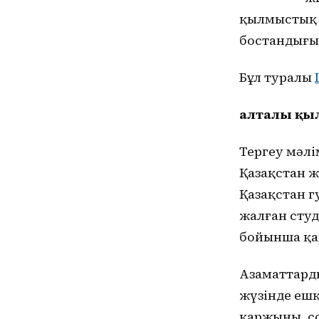
қылмыстық 
бостандығы
Бұл туралы
Қалталы қ
Тергеу мәлі
Қазақстан 
Қазақстан 
жалған студ
бойынша қа
Азаматтарды
жүзінде ешқ
қаржыны, со