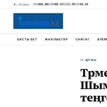
☀
…
Астана
USD
468.60
EUR
540.25
RUB
5.70
CNY
69.26
БАСТЫ БЕТ
ЖАҢАЛЫҚТАР
САЯСАТ
ӘЛЕМ
ҚАРЖЫ
Түрм
Шым
тең