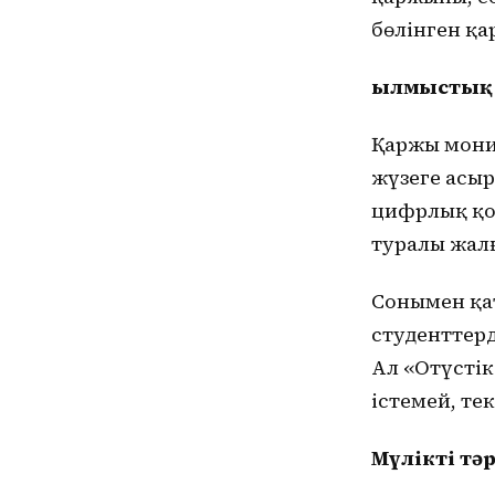
бөлінген қ
Қылмыстық
Қаржы мони
жүзеге асыр
цифрлық қо
туралы жалғ
Сонымен қат
студенттерд
Ал «Оңтүст
істемей, те
Мүлікті тә