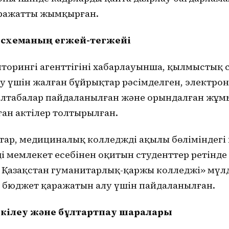
аражатты жымқырған.
 схеманың егжей-тегжейі
торингі агенттігінің хабарлауынша, қылмыстық
у үшін жалған бұйрықтар рәсімделген, электро
лтаңбалар пайдаланылған және орындалған жұм
ан актілер толтырылған.
ар, медициналық колледждің ақылы бөліміндегі 
і мемлекет есебінен оқитын студенттер ретінде
ік Қазақстан гуманитарлық-қаржы колледжі» мү
к бюджет қаражатын алу үшін пайдаланылған.
ркілеу және бұлтартпау шаралары