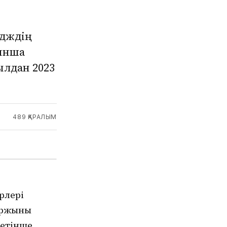
едждің
ынша
ылдан 2023
489
ҚАРАЛЫМ
рлері
қаржыны
етінше,