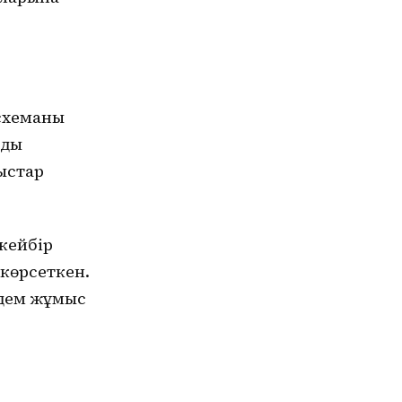
 схеманы
нды
ыстар
кейбір
 көрсеткен.
лдем жұмыс