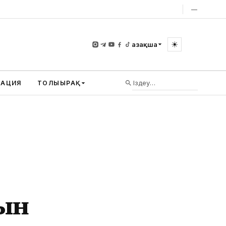
—
☀
Қазақша
ВАЦИЯ
ТОЛЫҒЫРАҚ
сын