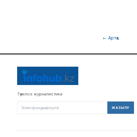
←
Артқа
Тәуелсіз журналистика
ЖАЗЫЛУ