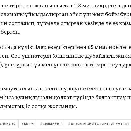
келтірілген жалпы шығын 1,3 миллиард теңгеден
схеманы ұйымдастырған әйел үш жыл бойы бұр
н сотталып, түрмеде отырған кезінде де өз қыз
берген.
сында күдіктілер өз еріктерімен 65 миллион теңг
ген. Сот үш пәтерді (оның ішінде Дубайдағы жы
р), үш тұрғын үй мен үш автокөлікті тәркілеу ту
 қамауға алынып, қалған үшеуіне елден шығуға 
 мінез-құлық туралы қолхат түрінде бұлтартпау 
ылмыстық іс сотқа жолданды.
ОЛЛЕДЖ
#
БІЛІМ
#
ШЫМКЕНТ
#
ҚАРЖЫ МОНИТОРИНГІ АГЕНТТІГІ