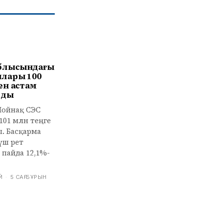
блысындағы
лары 100
ен астам
лды
Мойнақ СЭС
01 млн теңге
. Басқарма
үш рет
 пайда 12,1%-
Й
·
5 САҒ БҰРЫН