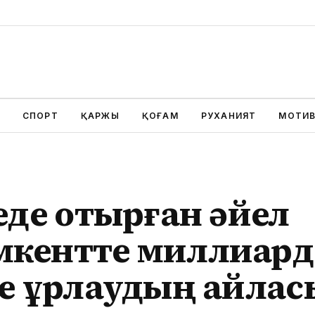
СПОРТ
ҚАРЖЫ
ҚОҒАМ
РУХАНИЯТ
МОТИ
еде отырған әйел
кентте миллиард
ге ұрлаудың айла