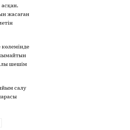
 асқан.
ын жасаған
метін
е көлемінде
лжымайтын
ралы шешім
тыйым салу
шарасы