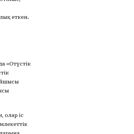
лық еткен.
а «Оңтүстік
тік
айшысы
рысы
, олар іс
емлекеттік
аларына