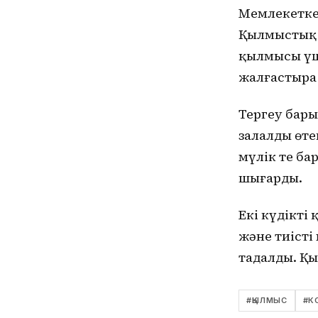
Мемлекетке 
Қылмыстық 
қылмысы үші
жалғастыра 
Тергеу бары
залалды өте
мүлік те ба
шығарды.
Екі күдікті
және тиісті
таңдалды. Қ
#
ҚЫЛМЫС
#
К