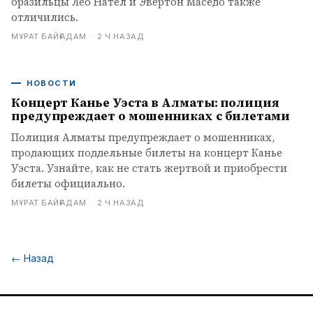
бразильцы Лео Нател и Эвертон Маседо также
отличились.
МҰРАТ БАЙҒАДАМ
·
2 Ч НАЗАД
НОВОСТИ
Концерт Канье Уэста в Алматы: полиция
предупреждает о мошенниках с билетами
Полиция Алматы предупреждает о мошенниках,
продающих поддельные билеты на концерт Канье
Уэста. Узнайте, как не стать жертвой и приобрести
билеты официально.
МҰРАТ БАЙҒАДАМ
·
2 Ч НАЗАД
←
Назад