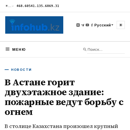
☀
…
468.60
541.13
5.68
69.31
☀
Русский
МЕНЮ
НОВОСТИ
В Астане горит
двухэтажное здание:
пожарные ведут борьбу с
огнем
В столице Казахстана произошел крупный