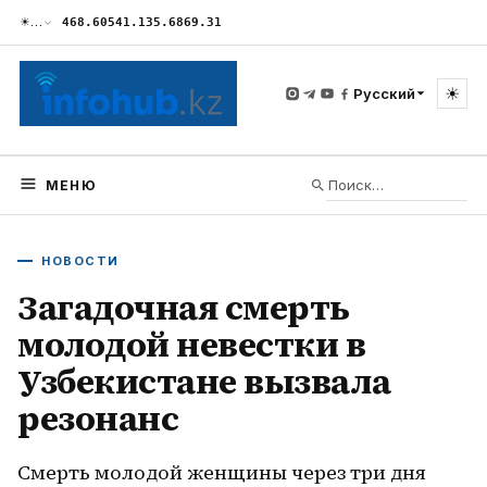
☀
…
468.60
541.13
5.68
69.31
☀
Русский
МЕНЮ
НОВОСТИ
Загадочная смерть
молодой невестки в
Узбекистане вызвала
резонанс
Смерть молодой женщины через три дня