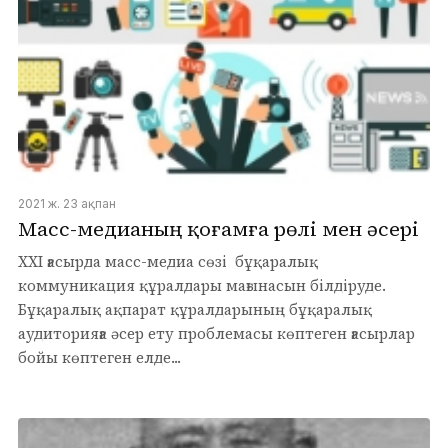
2021 ж. 23 ақпан
Масс-медианың қоғамға рөлі мен әсері
XXI ғасырда масс-медиа сөзі бұқаралық
коммуникация құралдары мағынасын білдіруде.
Бұқаралық ақпарат құралдарының бұқаралық
аудиторияға әсер ету проблемасы көптеген ғасырлар
бойы көптеген елде...