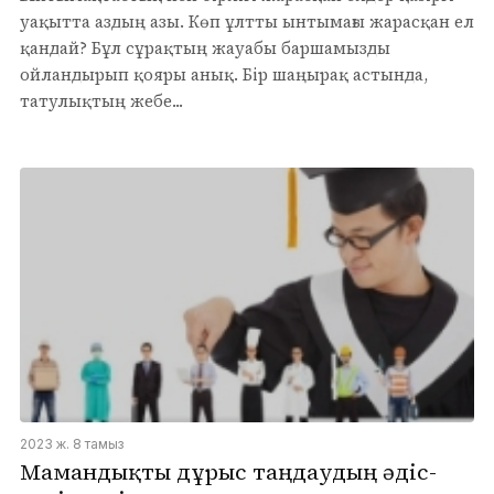
уақытта аздың азы. Көп ұлтты ынтымағы жарасқан ел
қандай? Бұл сұрақтың жауабы баршамызды
ойландырып қояры анық. Бір шаңырақ астында,
татулықтың жебе...
2023 ж. 8 тамыз
Мамандықты дұрыс таңдаудың әдіс-