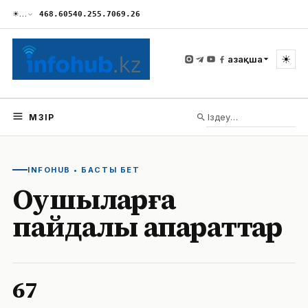
☀
…
468.60
540.25
5.70
69.26
☀
Қазақша
МӘЗІР
INFOHUB
•
БАСТЫ БЕТ
Оқушыларға
пайдалы ақпараттар
67