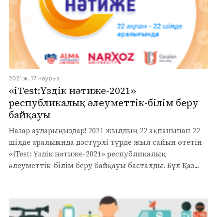
2021 ж. 17 наурыз
«iTest:Үздік нәтиже-2021»
республикалық әлеуметтік-білім беру
байқауы
Назар аударыңыздар! 2021 жылдың 22 ақпанынан 22
шілде аралығында дәстүрлі түрде жыл сайын өтетін
«iTest: Үздік нәтиже-2021» республикалық
әлеуметтік-білім беру байқауы басталды. Бұл Қаз...