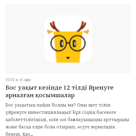
2020 ж. 6 сәуір
Бос уақыт кезінде 12 тілді үйренуге
арналған қосымшалар
Бос уақытың пайда болды ма? Оны шет тілін
үйренуге инвестициялаңыз! Бұл сіздің бәсекеге
қабілеттілігіңізді, өзін-өзі бағалауыңызды арттырады
және басқа елде бола отырып, өсуге мүмкіндік
береді. Қаз...