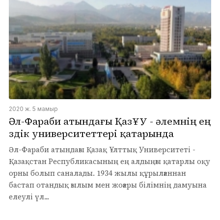
2020 ж. 5 мамыр
Әл-Фараби атындағы ҚазҰУ - әлемнің ең
үздік университеттері қатарында
Әл-Фараби атындағы Қазақ Ұлттық Университеті -
Қазақстан Республикасының ең алдыңғы қатарлы оқу
орны болып саналады. 1934 жылы құрылғаннан
бастап отандық ғылым мен жоғары білімнің дамуына
елеулі үл...