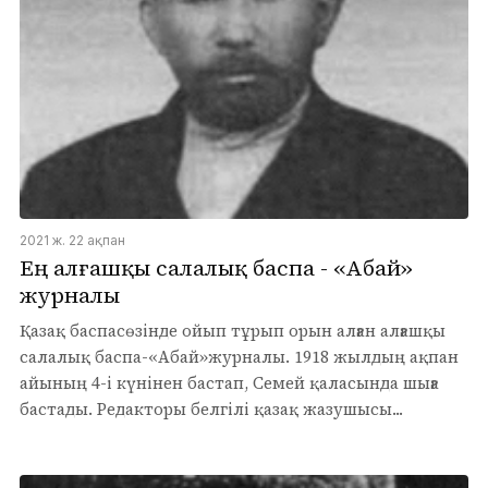
2021 ж. 22 ақпан
Ең алғашқы салалық баспа - «Абай»
журналы
Қазақ баспасөзінде ойып тұрып орын алған алғашқы
салалық баспа-«Абай»журналы. 1918 жылдың ақпан
айының 4-і күнінен бастап, Семей қаласында шыға
бастады. Редакторы белгілі қазақ жазушысы...