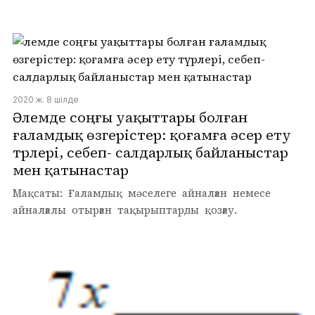
2020 ж. 8 шілде
Әлемде соңғы уақыттары болған
ғаламдық өзгерістер: қоғамға әсер ету
түрлері, себеп- салдарлық байланыстар
мен қатынастар
Мақсаты: Ғаламдық мәселеге айналған немесе
айналғалы отырған тақырыптарды қозғау.