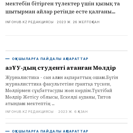
мектебін бітірген түлектер үшін қызық та
шытырман айлар ретінде есте қалғаны...
INFOHUB.KZ РЕДАКЦИЯСЫ ·
2023 Ж. 26 ЖЕЛТОҚСАН
ОҚУШЫЛАРҒА ПАЙДАЛЫ АҚПАРАТТАР
ҚазҰУ-дың студенті атанған Мөлдір
Журналистика - сан алған ақпараттың ошағы.Бүгін
журналисттика факультетіне грантқа түскен,
Мөлдірмен сұқбаттасуды жөн көрдім.Түктібай
Мөлдір Жетісу облысы, Ескелді ауданы, Титов
атындағы мектептің ...
INFOHUB.KZ РЕДАКЦИЯСЫ
·
2023 Ж. 6 ҚАЗАН
ОҚУШЫЛАРҒА ПАЙДАЛЫ АҚПАРАТТАР