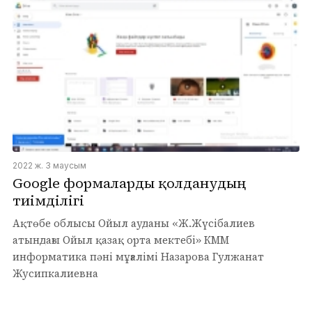
2022 ж. 3 маусым
Google формаларды қолданудың
тиімділігі
Ақтөбе облысы Ойыл ауданы «Ж.Жүсібалиев
атындағы Ойыл қазақ орта мектебі» КММ
информатика пәні мұғалімі Назарова Гулжанат
Жусипкалиевна