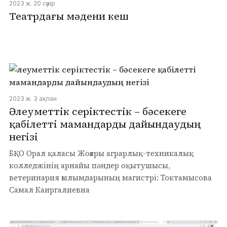
2023 ж. 20 сәуір
Театрдағы мәдени кеш
2023 ж. 3 ақпан
Әлеуметтік серіктестік – бәсекеге
қабілетті мамандарды дайындаудың
негізі
БҚО Орал қаласы Жоғары аграрлық-техникалық
колледжінің арнайы пәндер оқытушысы,
ветеринария ғылымдарының магистрі: Токтамысова
Самал Каиргалиевна