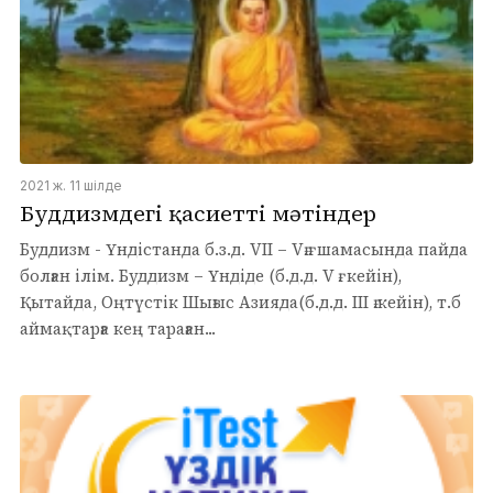
2021 ж. 11 шілде
Буддизмдегі қасиетті мәтіндер
Буддизм - Үндістанда б.з.д. VII – Vғ.ғ. шамасында пайда
болған ілім. Буддизм – Үндіде (б.д.д. V ғ. кейін),
Қытайда, Оңтүстік Шығыс Азияда(б.д.д. III ғ.кейін), т.б
аймақтарға кең тараған...