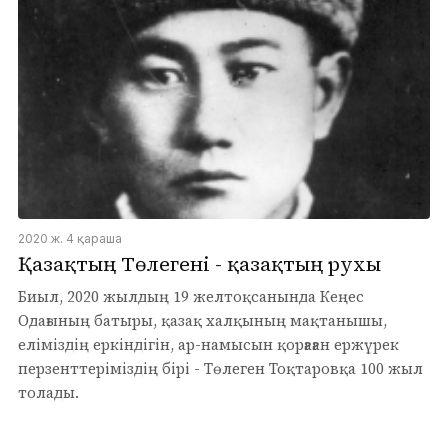
2020 ж. 4 қараша
Қазақтың Төлегені - қазақтың рухы
Биыл, 2020 жылдың 19 желтоқсанында Кеңес
Одағының батыры, қазақ халқының мақтанышы,
еліміздің еркіндігін, ар-намысын қорғаған ержүрек
перзенттеріміздің бірі - Төлеген Тоқтаровқа 100 жыл
толады.