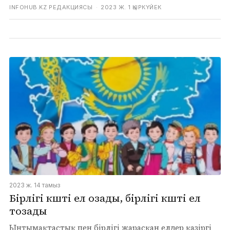
INFOHUB.KZ РЕДАКЦИЯСЫ
·
2023 Ж. 1 ҚЫРКҮЙЕК
2023 ж. 14 тамыз
Бірлігі күшті ел озады, бірлігі күшті ел
тозады
Ынтымақтастық пен бірлігі жарасқан елдер қазіргі