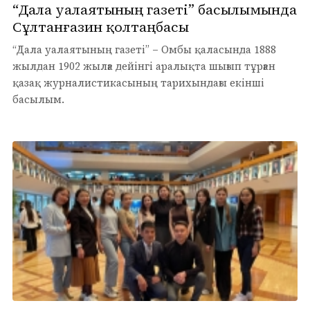
“Дала уалаятының газеті” басылымында
Сұлтанғазин қолтаңбасы
“Дала уалаятының газеті” – Омбы қаласында 1888
жылдан 1902 жылға дейінгі аралықта шығып тұрған
қазақ журналистикасының тарихындағы екінші
басылым.