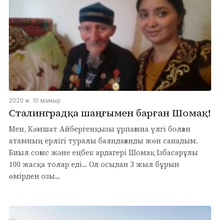
2020 ж. 10 мамыр
Сталинградқа шаңғымен барған Шомақ!
Мен, Кәмшат Айбергенқызы ұрпағына үлгі болған
атамның ерлігі туралы баяндағанды жөн санадым.
Биыл соғыс және еңбек ардагері Шомақ Ізбасарұлы
100 жасқа толар еді... Ол осыдан 3 жыл бұрын
өмірден озы...