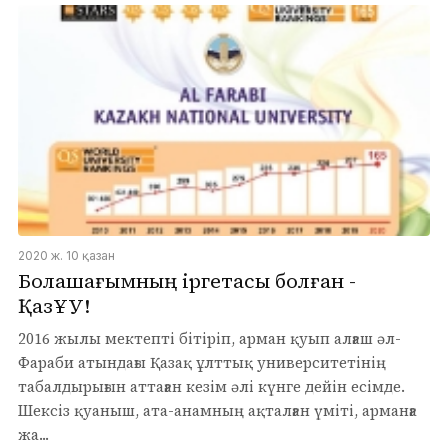
2020 ж. 10 қазан
Болашағымның іргетасы болған -
ҚазҰУ!
2016 жылы мектепті бітіріп, арман қуып алғаш әл-
Фараби атындағы Қазақ ұлттық университетінің
табалдырығын аттаған кезім әлі күнге дейін есімде.
Шексіз қуаныш, ата-анамның ақталған үміті, арманға
жа...