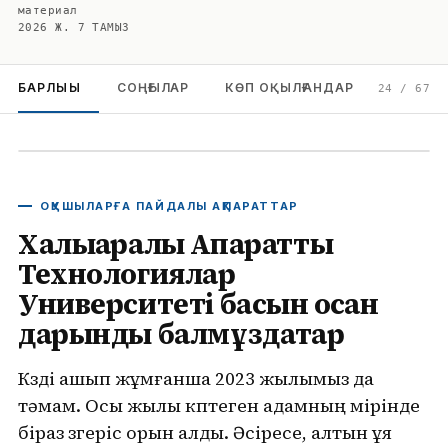
материал
2026 Ж. 7 ТАМЫЗ
БАРЛЫҒЫ
СОҢҒЫЛАР
КӨП ОҚЫЛҒАНДАР
24
/
67
ОҚУШЫЛАРҒА ПАЙДАЛЫ АҚПАРАТТАР
Халықаралық Ақпараттық
Технологиялар
Университеті басын қосқан
дарынды балмұздақтар
Көзді ашып жұмғанша 2023 жылымыз да
тәмам. Осы жылы көптеген адамның өмірінде
біраз өзгеріс орын алды. Әсіресе, алтын ұя