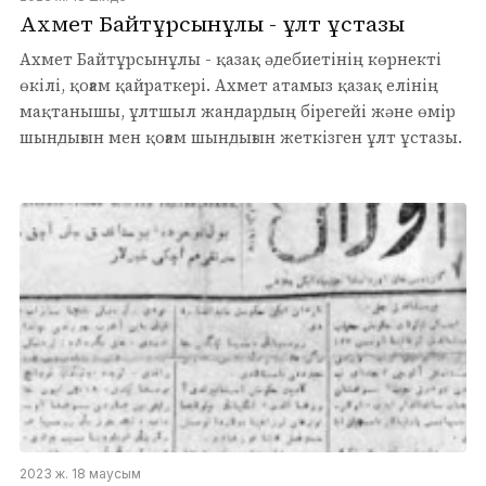
Ахмет Байтұрсынұлы - ұлт ұстазы
Ахмет Байтұрсынұлы - қазақ әдебиетінің көрнекті
өкілі, қоғам қайраткері. Ахмет атамыз қазақ елінің
мақтанышы, ұлтшыл жандардың бірегейі және өмір
шындығын мен қоғам шындығын жеткізген ұлт ұстазы.
2023 ж. 18 маусым