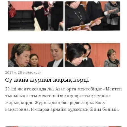
2021 ж. 26 желтоқсан
Су жаңа журнал жарық көрді
23-ші желтоқсанда №1 Азат орта мектебінде «Мектеп
тынысы» атты мектепшілік ақпараттық журнал
жарық көрді. Журналдың бас редакторы: Бану
Бақытовна. Іс-шараға арнайы аудандық білім бөлімі...