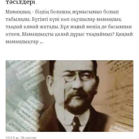
тәсілдері
Мамандық - біздің болашақ жұмысымыз болып
табылады. Бүгінгі күні көп оқушылар мамандық
таңдай алмай жатады. Бұл жағдай менің де басымнан
өткен. Мамандықты қалай дұрыс таңдаймыз? Қандай
мамандықтар ...
2023 ж. 18 шілде