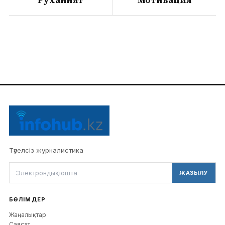
Руханият
Мотивация
Тәуелсіз журналистика
ЖАЗЫЛУ
БӨЛІМДЕР
Жаңалықтар
Саясат