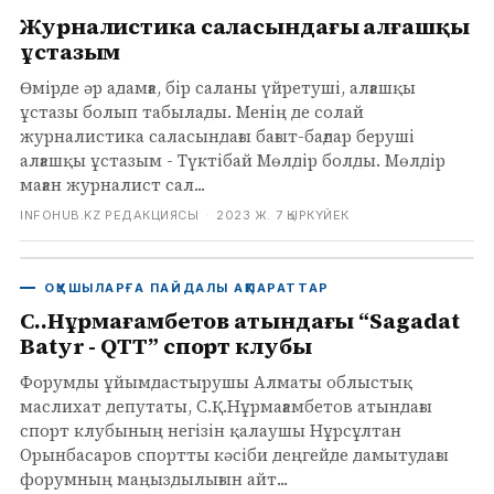
Журналистика саласындағы алғашқы
ұстазым
Өмірде әр адамға, бір саланы үйретуші, алғашқы
ұстазы болып табылады. Менің де солай
журналистика саласындағы бағыт-бағдар беруші
алғашқы ұстазым - Түктібай Мөлдір болды. Мөлдір
маған журналист сал...
INFOHUB.KZ РЕДАКЦИЯСЫ
·
2023 Ж. 7 ҚЫРКҮЙЕК
ОҚУШЫЛАРҒА ПАЙДАЛЫ АҚПАРАТТАР
С.Қ.Нұрмағамбетов атындағы “Sagadat
Batyr - QTT” спорт клубы
Форумды ұйымдастырушы Алматы облыстық
маслихат депутаты, С.Қ.Нұрмағамбетов атындағы
спорт клубының негізін қалаушы Нұрсұлтан
Орынбасаров спортты кәсіби деңгейде дамытудағы
форумның маңыздылығын айт...