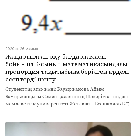
2020 ж. 26 мамыр
Жаңартылған оқу бағдарламасы
бойынша 6-сынып математикасындағы
пропорция тақырыбына берілген күрделі
есептерді шешу
Студенттің аты-жөні: Бауыржанова Айым
Бауыржанқызы Семей қаласының Шәкәрім атындағы
мемлекеттік университеті Жетекші – Есенжолов Е.Қ