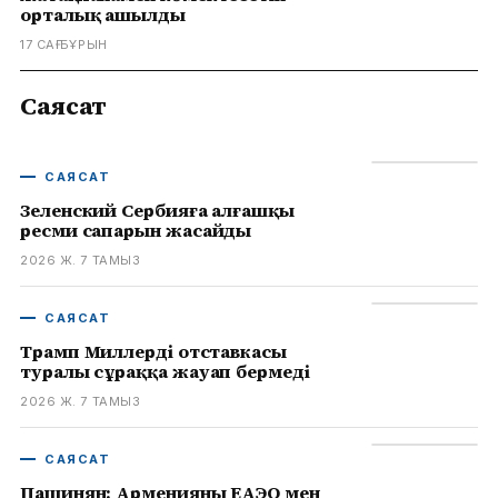
орталық ашылды
17 САҒ БҰРЫН
Саясат
САЯСАТ
Зеленский Сербияға алғашқы
ресми сапарын жасайды
2026 Ж. 7 ТАМЫЗ
САЯСАТ
Трамп Миллердің отставкасы
туралы сұраққа жауап бермеді
2026 Ж. 7 ТАМЫЗ
САЯСАТ
Пашинян: Арменияның ЕАЭО мен