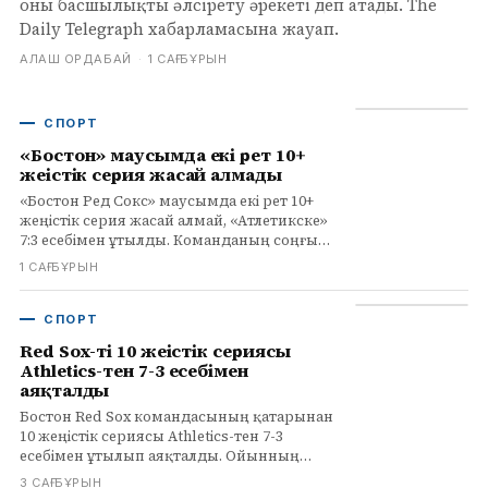
оны басшылықты әлсірету әрекеті деп атады. The
Daily Telegraph хабарламасына жауап.
АЛАШ ОРДАБАЙ
·
1 САҒ БҰРЫН
СПОРТ
«Бостон» маусымда екі рет 10+
жеңістік серия жасай алмады
«Бостон Ред Сокс» маусымда екі рет 10+
жеңістік серия жасай алмай, «Атлетикске»
7:3 есебімен ұтылды. Команданың соңғы
көрсеткіштері мен рекордтары туралы
1 САҒ БҰРЫН
толық ақпарат.
СПОРТ
Red Sox-тің 10 жеңістік сериясы
Athletics-тен 7-3 есебімен
аяқталды
Бостон Red Sox командасының қатарынан
10 жеңістік сериясы Athletics-тен 7-3
есебімен ұтылып аяқталды. Ойынның
егжей-тегжейі мен статистикасы осы
3 САҒ БҰРЫН