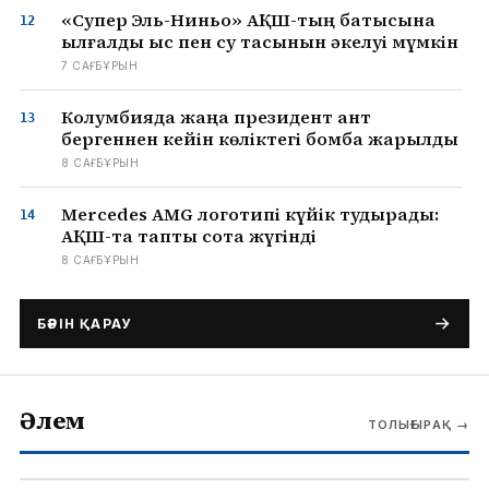
«Супер Эль-Ниньо» АҚШ-тың батысына
ылғалды қыс пен су тасқынын әкелуі мүмкін
7 САҒ БҰРЫН
Колумбияда жаңа президент ант
бергеннен кейін көліктегі бомба жарылды
8 САҒ БҰРЫН
Mercedes AMG логотипі күйік тудырады:
АҚШ-та таптық сотқа жүгінді
8 САҒ БҰРЫН
БӘРІН ҚАРАУ
Әлем
ТОЛЫҒЫРАҚ
→