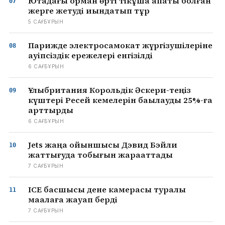
Ютадағы орман өрті тікұшақ апаты болған
жерге жетуді қиындатып тұр
5 САҒ БҰРЫН
Парижде электросамокат жүргізушілеріне
қауіпсіздік ережелері енгізілді
6 САҒ БҰРЫН
Ұлыбритания Корольдік Әскери-теңіз
күштері Ресей кемелерін бақылауды 25%-ға
арттырды
6 САҒ БҰРЫН
Jets жаңа ойыншысы Дэвид Бэйли
жаттығуда тобығын жарақаттады
7 САҒ БҰРЫН
ICE басшысы дене камерасы туралы
мақалаға жауап берді
7 САҒ БҰРЫН