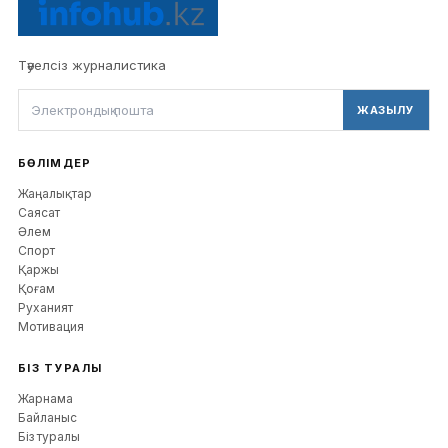
Тәуелсіз журналистика
ЖАЗЫЛУ
БӨЛІМДЕР
Жаңалықтар
Саясат
Әлем
Спорт
Қаржы
Қоғам
Руханият
Мотивация
БІЗ ТУРАЛЫ
Жарнама
Байланыс
Біз туралы