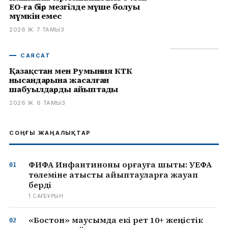
ЕО-ға бір мезгілде мүше болуы
мүмкін емес
2026 Ж. 7 ТАМЫЗ
САЯСАТ
Қазақстан мен Румыния КТК
нысандарына жасалған
шабуылдарды айыптады
2026 Ж. 6 ТАМЫЗ
СОҢҒЫ ЖАҢАЛЫҚТАР
ФИФА Инфантиноны қорғауға шықты: УЕФА
төлеміне қатысты айыптауларға жауап
берді
1 САҒ БҰРЫН
«Бостон» маусымда екі рет 10+ жеңістік