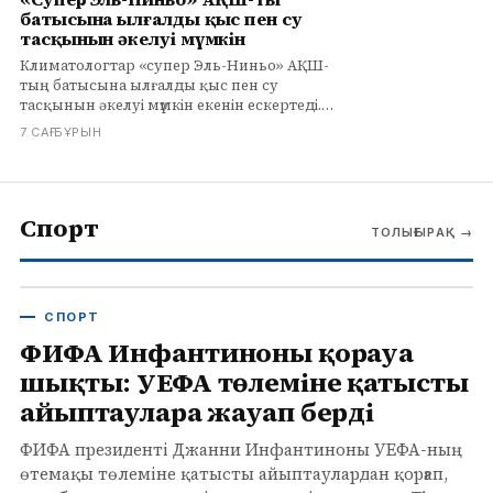
батысына ылғалды қыс пен су
тасқынын әкелуі мүмкін
Климатологтар «супер Эль-Ниньо» АҚШ-
тың батысына ылғалды қыс пен су
тасқынын әкелуі мүмкін екенін ескертеді.
Калифорнияда жауын-шашын
7 САҒ БҰРЫН
ықтималдығы 70-100%. Толығырақ
infohub.kz сайтында.
Спорт
ТОЛЫҒЫРАҚ
→
СПОРТ
ФИФА Инфантиноны қорғауға
шықты: УЕФА төлеміне қатысты
айыптауларға жауап берді
ФИФА президенті Джанни Инфантиноны УЕФА-ның
өтемақы төлеміне қатысты айыптаулардан қорғап,