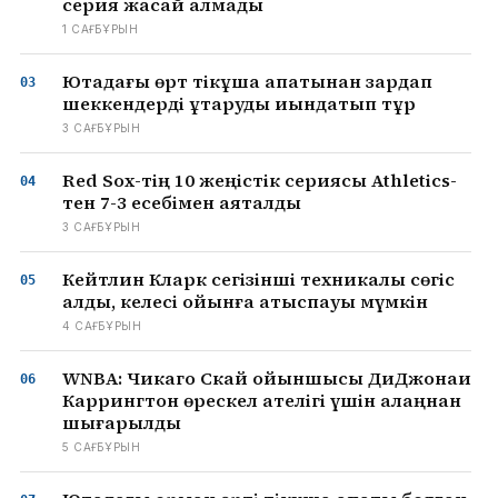
серия жасай алмады
1 САҒ БҰРЫН
Ютадағы өрт тікұшақ апатынан зардап
шеккендерді құтқаруды қиындатып тұр
3 САҒ БҰРЫН
Red Sox-тің 10 жеңістік сериясы Athletics-
тен 7-3 есебімен аяқталды
3 САҒ БҰРЫН
Кейтлин Кларк сегізінші техникалық сөгіс
алды, келесі ойынға қатыспауы мүмкін
4 САҒ БҰРЫН
WNBA: Чикаго Скай ойыншысы ДиДжонаи
Каррингтон өрескел қателігі үшін алаңнан
шығарылды
5 САҒ БҰРЫН