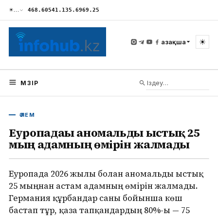
☀
…
468.60
541.13
5.69
69.25
☀
Қазақша
МӘЗІР
ӘЛЕМ
Еуропадағы аномальды ыстық 25
мың адамның өмірін жалмады
Еуропада 2026 жылы болған аномальды ыстық
25 мыңнан астам адамның өмірін жалмады.
Германия құрбандар саны бойынша көш
бастап тұр, қаза тапқандардың 80%-ы — 75