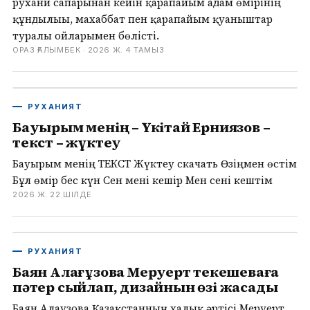
рухани сапарынан кейін қарапайым адам өмірінің
құндылығы, махаббат пен қарапайым қуаныштар
туралы ойларымен бөлісті.
ОРАЗ ҒАЛЫМБЕК ·
2026 Ж. 4 ТАМЫЗ
РУХАНИЯТ
Бауырым менің – Үкітай Ерниязов –
текст – жүктеу
Бауырым менің ТЕКСТ Жүктеу скачать Өзіңмен өстім
Бұл өмір бес күн Сен мені кешір Мен сені кештім
2026 Ж. 22 ШІЛДЕ
РУХАНИЯТ
Баян Алағұзова Меруерт Өтекешеваға
пәтер сыйлап, дизайнын өзі жасады
Баян Алағұзова Қазақстанның халық әртісі Меруерт