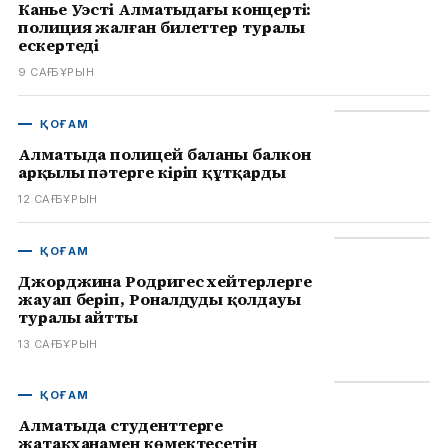
Канье Уэстің Алматыдағы концерті:
полиция жалған билеттер туралы
ескертеді
9 САҒ БҰРЫН
ҚОҒАМ
Алматыда полицей баланы балкон
арқылы пәтерге кіріп құтқарды
12 САҒ БҰРЫН
ҚОҒАМ
Джорджина Родригес хейтерлерге
жауап беріп, Роналдудың қолдауы
туралы айтты
13 САҒ БҰРЫН
ҚОҒАМ
Алматыда студенттерге
жатақханамен көмектесетін