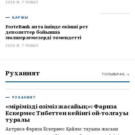
2026 Ж. 7 ТАМЫЗ
ҚАРЖЫ
ForteBank апта ішінде екінші рет
депозиттер бойынша
мөлшерлемелерді төмендетті
2026 Ж. 7 ТАМЫЗ
Руханият
ТОЛЫҒЫРАҚ
→
РУХАНИЯТ
«Өмірімізді өзіміз жасайық»: Фариза
Ескермес Тибеттен кейінгі ой-толғауы
туралы
Актриса Фариза Ескермес Қайлас тауына жасаған