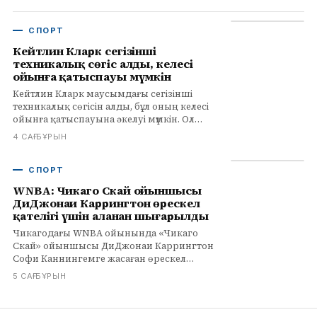
мақалада.
СПОРТ
Кейтлин Кларк сегізінші
техникалық сөгіс алды, келесі
ойынға қатыспауы мүмкін
Кейтлин Кларк маусымдағы сегізінші
техникалық сөгісін алды, бұл оның келесі
ойынға қатыспауына әкелуі мүмкін. Ол
WNBA-ның бұл шешімді кері қайтаруын
4 САҒ БҰРЫН
үміттенеді.
СПОРТ
WNBA: Чикаго Скай ойыншысы
ДиДжонаи Каррингтон өрескел
қателігі үшін алаңнан шығарылды
Чикагодағы WNBA ойынында «Чикаго
Скай» ойыншысы ДиДжонаи Каррингтон
Софи Каннингемге жасаған өрескел
қателігі үшін алаңнан шығарылды. Кейтлин
5 САҒ БҰРЫН
Кларк та техникалық қателік алды.