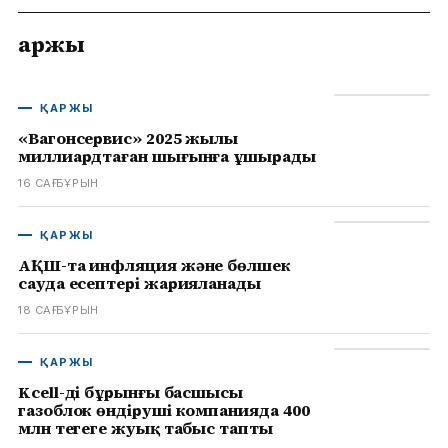
Қаржы
ҚАРЖЫ
«Вагонсервис» 2025 жылы
миллиардтаған шығынға ұшырады
16 САҒ БҰРЫН
ҚАРЖЫ
АҚШ-та инфляция және бөлшек
сауда есептері жарияланады
18 САҒ БҰРЫН
ҚАРЖЫ
Kcell-дің бұрынғы басшысы
газоблок өндіруші компанияда 400
млн теңгеге жуық табыс тапты