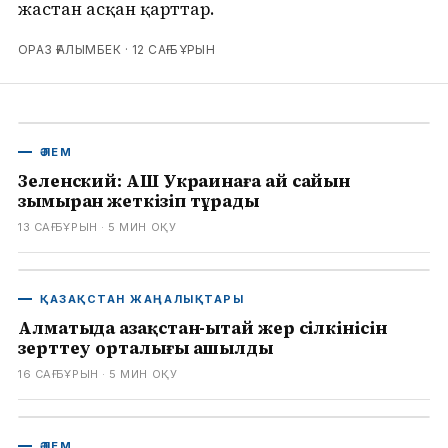
жастан асқан қарттар.
ОРАЗ ҒАЛЫМБЕК ·
12 САҒ БҰРЫН
ӘЛЕМ
Зеленский: АҚШ Украинаға ай сайын
зымыран жеткізіп тұрады
13 САҒ БҰРЫН
· 5
МИН ОҚУ
ҚАЗАҚСТАН ЖАҢАЛЫҚТАРЫ
Алматыда Қазақстан-Қытай жер сілкінісін
зерттеу орталығы ашылды
16 САҒ БҰРЫН
· 5
МИН ОҚУ
ӘЛЕМ