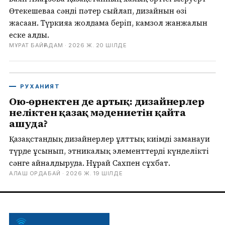
Өтекешеваға сәнді пәтер сыйлап, дизайнын өзі
жасаған. Түркияға жолдама беріп, камзол жанжалын
еске алды.
МҰРАТ БАЙҒАДАМ ·
2026 Ж. 20 ШІЛДЕ
РУХАНИЯТ
Ою-өрнектен де артық: дизайнерлер
неліктен қазақ мәдениетін қайта
ашуда?
Қазақстандық дизайнерлер ұлттық киімді заманауи
түрде ұсынып, этникалық элементтерді күнделікті
сәнге айналдыруда. Нұрай Сахпен сұхбат.
АЛАШ ОРДАБАЙ ·
2026 Ж. 19 ШІЛДЕ