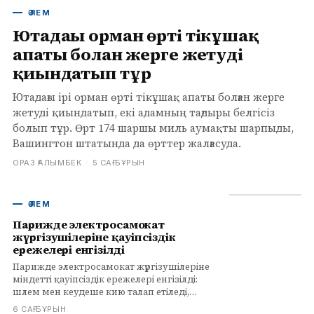
ӘЛЕМ
Ютадағы орман өрті тікұшақ
апаты болған жерге жетуді
қиындатып тұр
Ютадағы ірі орман өрті тікұшақ апаты болған жерге
жетуді қиындатып, екі адамның тағдыры белгісіз
болып тұр. Өрт 174 шаршы миль аумақты шарпыды,
Вашингтон штатында да өрттер жалғасуда.
ОРАЗ ҒАЛЫМБЕК
·
5 САҒ БҰРЫН
ӘЛЕМ
Парижде электросамокат
жүргізушілеріне қауіпсіздік
ережелері енгізілді
Парижде электросамокат жүргізушілеріне
міндетті қауіпсіздік ережелері енгізілді:
шлем мен кеудеше кию талап етіледі,
бұзғандарға айыппұл салынады. Апаттар
6 САҒ БҰРЫН