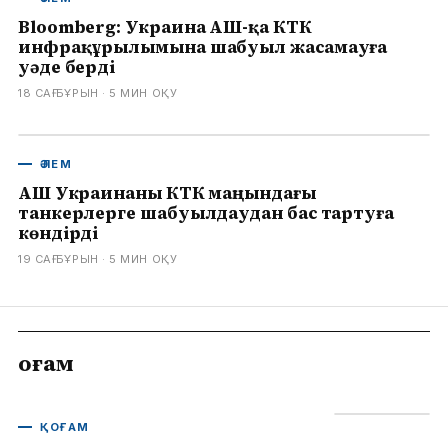
Bloomberg: Украина АҚШ-қа КТК
инфрақұрылымына шабуыл жасамауға
уәде берді
18 САҒ БҰРЫН
· 5
МИН ОҚУ
ӘЛЕМ
АҚШ Украинаны КТК маңындағы
танкерлерге шабуылдаудан бас тартуға
көндірді
19 САҒ БҰРЫН
· 5
МИН ОҚУ
Қоғам
ҚОҒАМ