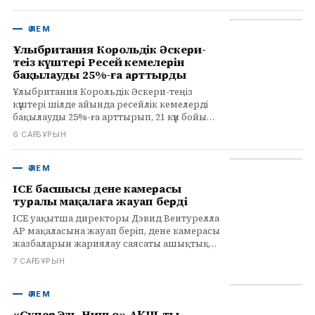
санының өсуі шара қолдануға итермеледі.
ӘЛЕМ
Ұлыбритания Корольдік Әскери-
теңіз күштері Ресей кемелерін
бақылауды 25%-ға арттырды
Ұлыбритания Корольдік Әскери-теңіз
күштері шілде айында ресейлік кемелерді
бақылауды 25%-ға арттырып, 21 күн бойы
фрегаттар мен көлеңкелі флот танкерлерін
6 САҒ БҰРЫН
қадағалады. Операциялар мен олардың
әсері туралы толығырақ.
ӘЛЕМ
ICE басшысы дене камерасы
туралы мақалаға жауап берді
ICE уақытша директоры Дэвид Вентурелла
AP мақаласына жауап беріп, дене камерасы
жазбаларын жариялау саясаты ашықтық
пен есептілікке негізделгенін, бірақ тергеу
7 САҒ БҰРЫН
мен құпиялылыққа қауіп төнген жағдайда
жариялаудан бас тартуға болатынын
айтты.
ӘЛЕМ
«Супер Эль-Ниньо» АҚШ-тың