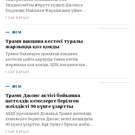
Уиддекомбты өлтіруге күдікті Джошуа
Керридің Найджел Фарадждың үйіне
жасалған тонау әрекетіне қатысын тергеп
1 САҒ БҰРЫН
жатыр.
ӘЛЕМ
Трамп вакцина кестесі туралы
жарлыққа қол қояды
Трамп балаларға арналған вакцина
кестесін қайта қарауды талап ететін
жарлыққа қол қояды. ҚПҚ вакцинасын
бөлек екпелерге бөлу ұсынылуда. Мамандар
1 САҒ БҰРЫН
қауіп туралы ескертеді.
ӘЛЕМ
Трамп Джонс актісі бойынша
шетелдік кемелерге берілген
жеңілдікті 90 күнге ұзартты
АҚШ президенті Дональд Трамп шетелдік
кемелерге берілген Джонс актісі жеңілдігін
90 күнге ұзартты. Бұл Ормуз бұғазы жабық
қалған жағдайда мұнай мен басқа да
1 САҒ БҰРЫН