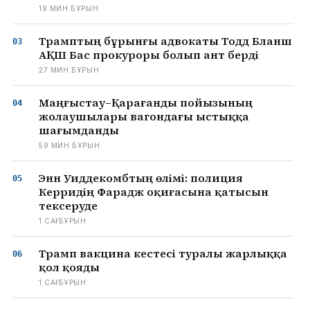
19 МИН БҰРЫН
Трамптың бұрынғы адвокаты Тодд Бланш
АҚШ Бас прокуроры болып ант берді
27 МИН БҰРЫН
Маңғыстау–Қарағанды пойызының
жолаушылары вагондағы ыстыққа
шағымданды
59 МИН БҰРЫН
Энн Уиддекомбтың өлімі: полиция
Керридің Фарадж оқиғасына қатысын
тексеруде
1 САҒ БҰРЫН
Трамп вакцина кестесі туралы жарлыққа
қол қояды
1 САҒ БҰРЫН