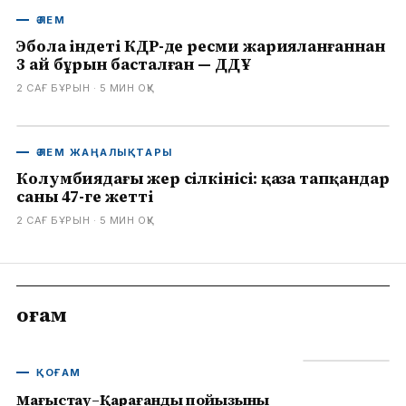
ӘЛЕМ
Эбола індеті КДР-де ресми жарияланғаннан
3 ай бұрын басталған — ДДҰ
2 САҒ БҰРЫН
· 5
МИН ОҚУ
ӘЛЕМ ЖАҢАЛЫҚТАРЫ
Колумбиядағы жер сілкінісі: қаза тапқандар
саны 47-ге жетті
2 САҒ БҰРЫН
· 5
МИН ОҚУ
Қоғам
ҚОҒАМ
Маңғыстау–Қарағанды пойызының