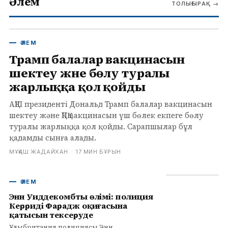
Әлем
ТОЛЫҒЫРАҚ
→
ӘЛЕМ
Трамп балалар вакцинасын
шектеу және бөлу туралы
жарлыққа қол қойды
АҚШ президенті Дональд Трамп балалар вакцинасын
шектеу және ҚПҚ вакцинасын үш бөлек екпеге бөлу
туралы жарлыққа қол қойды. Сарапшылар бұл
қадамды сынға алады.
МҰҚАШ ЖАДАЙХАН
·
17 МИН БҰРЫН
ӘЛЕМ
Энн Уиддекомбтың өлімі: полиция
Керридің Фарадж оқиғасына
қатысын тексеруде
Ұлыбритания полициясы Энн