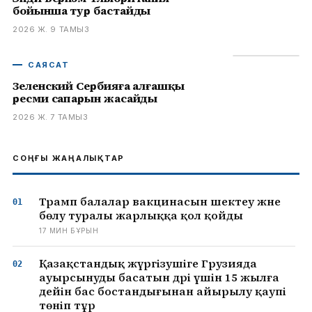
бойынша тур бастайды
2026 Ж. 9 ТАМЫЗ
САЯСАТ
Зеленский Сербияға алғашқы
ресми сапарын жасайды
2026 Ж. 7 ТАМЫЗ
СОҢҒЫ ЖАҢАЛЫҚТАР
Трамп балалар вакцинасын шектеу және
бөлу туралы жарлыққа қол қойды
17 МИН БҰРЫН
Қазақстандық жүргізушіге Грузияда
ауырсынуды басатын дәрі үшін 15 жылға
дейін бас бостандығынан айырылу қаупі
төніп тұр