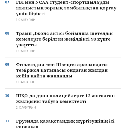
FBI мен NCAA студент-спортшыларды
жыныстық зорлық-зомбылықтан қорғау
үшін бірікті
1 САҒ БҰРЫН
Трамп Джонс актісі бойынша шетелдік
кемелерге берілген жеңілдікті 90 күнге
ұзартты
1 САҒ БҰРЫН
Финляндия мен Швеция арасындағы
теміржол қатынасы ондаған жылдан
кейін қайта жанданды
1 САҒ БҰРЫН
ШҚО-да дрон полицейлерге 12 жоғалған
жылқыны табуға көмектесті
2 САҒ БҰРЫН
Грузияда қазақстандық жүргізушінің ісі
қаралуда