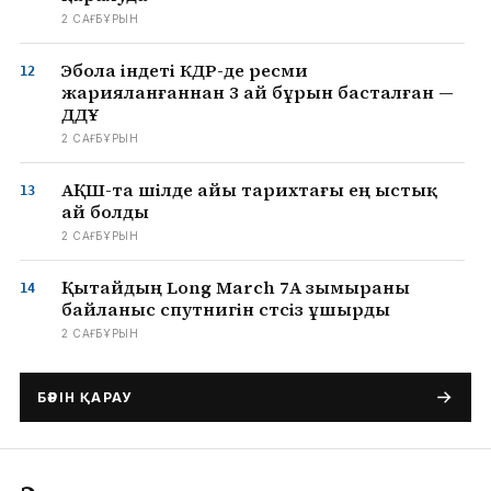
2 САҒ БҰРЫН
Эбола індеті КДР-де ресми
жарияланғаннан 3 ай бұрын басталған —
ДДҰ
2 САҒ БҰРЫН
АҚШ-та шілде айы тарихтағы ең ыстық
ай болды
2 САҒ БҰРЫН
Қытайдың Long March 7A зымыраны
байланыс спутнигін сәтсіз ұшырды
2 САҒ БҰРЫН
БӘРІН ҚАРАУ