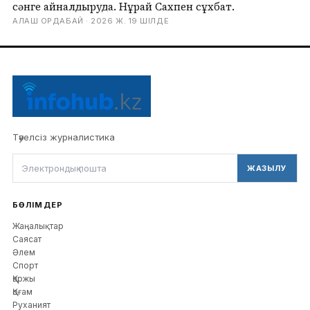
сәнге айналдыруда. Нұрай Сахпен сұхбат.
АЛАШ ОРДАБАЙ ·
2026 Ж. 19 ШІЛДЕ
Тәуелсіз журналистика
ЖАЗЫЛУ
БӨЛІМДЕР
Жаңалықтар
Саясат
Әлем
Спорт
Қаржы
Қоғам
Руханият