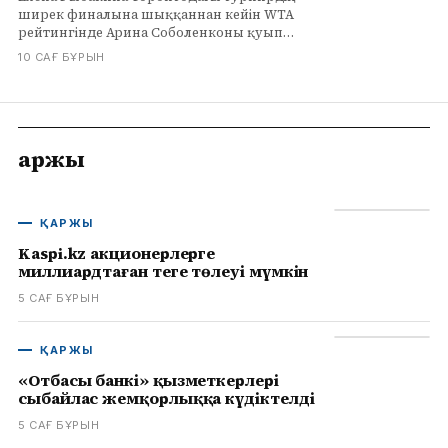
ширек финалына шыққаннан кейін WTA
рейтингінде Арина Соболенконы қуып
жету мүмкіндігі туралы пікір білдірді.
10 САҒ БҰРЫН
Қаржы
ҚАРЖЫ
Kaspi.kz акционерлерге
миллиардтаған теңге төлеуі мүмкін
5 САҒ БҰРЫН
ҚАРЖЫ
«Отбасы банкі» қызметкерлері
сыбайлас жемқорлыққа күдіктелді
5 САҒ БҰРЫН