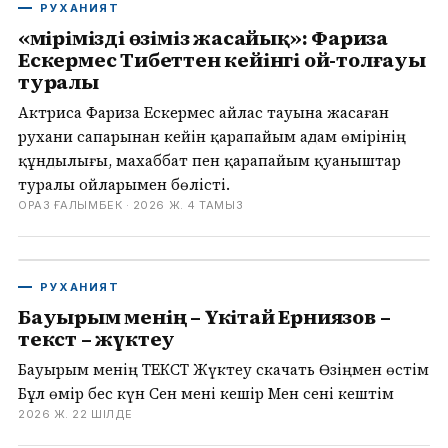
РУХАНИЯТ
«Өмірімізді өзіміз жасайық»: Фариза
Ескермес Тибеттен кейінгі ой-толғауы
туралы
Актриса Фариза Ескермес Қайлас тауына жасаған
рухани сапарынан кейін қарапайым адам өмірінің
құндылығы, махаббат пен қарапайым қуаныштар
туралы ойларымен бөлісті.
ОРАЗ ҒАЛЫМБЕК ·
2026 Ж. 4 ТАМЫЗ
РУХАНИЯТ
Бауырым менің – Үкітай Ерниязов –
текст – жүктеу
Бауырым менің ТЕКСТ Жүктеу скачать Өзіңмен өстім
Бұл өмір бес күн Сен мені кешір Мен сені кештім
2026 Ж. 22 ШІЛДЕ