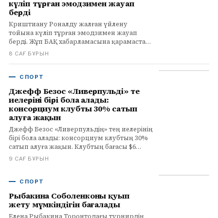
күліп тұрған эмодзимен жауап
берді
Криштиану Роналду жалған үйлену
тойына күліп тұрған эмодзимен жауап
берді. Жұп БАҚ хабарламасына қарамастан
тағы да үйленбеді. Толығырақ infohub.kz
8 САҒ БҰРЫН
сайтында.
СПОРТ
Джефф Безос «Ливерпульдің» тең
иелерінің бірі бола алады:
консорциум клубтың 30% сатып
алуға жақын
Джефф Безос «Ливерпульдің» тең иелерінің
бірі бола алады: консорциум клубтың 30%
сатып алуға жақын. Клубтың бағасы $6
млрд, FSG ең ірі акционер болып қалады.
9 САҒ БҰРЫН
СПОРТ
Рыбакина Соболенконы қуып
жету мүмкіндігін бағалады
Елена Рыбакина Торонтодағы турнирдің