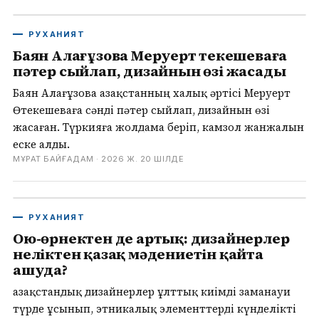
РУХАНИЯТ
Баян Алағұзова Меруерт Өтекешеваға
пәтер сыйлап, дизайнын өзі жасады
Баян Алағұзова Қазақстанның халық әртісі Меруерт
Өтекешеваға сәнді пәтер сыйлап, дизайнын өзі
жасаған. Түркияға жолдама беріп, камзол жанжалын
еске алды.
МҰРАТ БАЙҒАДАМ ·
2026 Ж. 20 ШІЛДЕ
РУХАНИЯТ
Ою-өрнектен де артық: дизайнерлер
неліктен қазақ мәдениетін қайта
ашуда?
Қазақстандық дизайнерлер ұлттық киімді заманауи
түрде ұсынып, этникалық элементтерді күнделікті