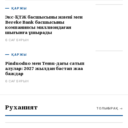
ҚАРЖЫ
Экс-ҚТЖ басшысының жиені мен
Bereke Bank басшысының
компаниясы миллиондаған
шығынға ұшырады
6 САҒ БҰРЫН
ҚАРЖЫ
Pinduoduo мен Temu-дағы сатып
алулар: 2027 жылдан бастап жаңа
баждар
6 САҒ БҰРЫН
Руханият
ТОЛЫҒЫРАҚ
→