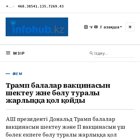
☀
…
468.38
541.13
5.72
69.43
☀
Қазақша
МӘЗІР
ӘЛЕМ
Трамп балалар вакцинасын
шектеу және бөлу туралы
жарлыққа қол қойды
АҚШ президенті Дональд Трамп балалар
вакцинасын шектеу және ҚПҚ вакцинасын үш
бөлек екпеге бөлу туралы жарлыққа қол