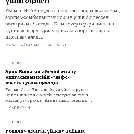
үшін бірікті
FBI мен NCAA студент-спортшыларды жыныстық
зорлық-зомбылықтан қорғау үшін бірлескен
бағдарлама бастады. Қылмыскерлер фишинг пен
құпия сөздерді ұрлау арқылы спортшыларды
нысанаға алады.
МҰРАТ БАЙҒАДАМ
·
1 САҒ БҰРЫН
СПОРТ
Эрик Биньеми әйелінің атылу
оқиғасынан кейін «Чифс»
жаттығуына оралды
Канзас-Сити Чифс шабуыл үйлестірушісі
Эрик Биньеми әйелінің атылуынан кейін
жаттығуға оралды. Ұлына айып тағылды,
сот психикалық сараптаманы күтуде.
4 САҒ БҰРЫН
СПОРТ
Роналду жалған үйлену тойына