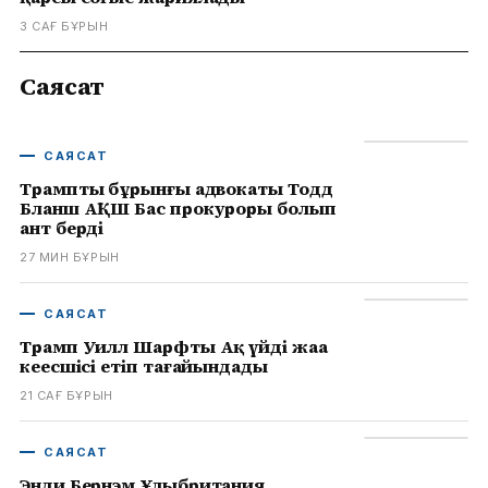
3 САҒ БҰРЫН
Саясат
САЯСАТ
Трамптың бұрынғы адвокаты Тодд
Бланш АҚШ Бас прокуроры болып
ант берді
27 МИН БҰРЫН
САЯСАТ
Трамп Уилл Шарфты Ақ үйдің жаңа
кеңесшісі етіп тағайындады
21 САҒ БҰРЫН
САЯСАТ
Энди Бернэм Ұлыбритания