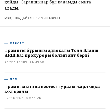
қойды. Сарапшылар бұл қадамды сынға
алады.
МҰҚАШ ЖАДАЙХАН ·
17 МИН БҰРЫН
САЯСАТ
Трамптың бұрынғы адвокаты Тодд Бланш
АҚШ Бас прокуроры болып ант берді
27 МИН БҰРЫН
· 5
МИН ОҚУ
ӘЛЕМ
Трамп вакцина кестесі туралы жарлыққа
қол қояды
1 САҒ БҰРЫН
· 5
МИН ОҚУ