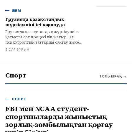
жүктерді тасымалдауды жеңілдетеді.
ӘЛЕМ
Грузияда қазақстандық
жүргізушінің ісі қаралуда
Грузияда қазақстандық жүргізушіге
қатысты сот процесі өтіп жатыр. Ол
психотроптық заттарды сақтау және
тасымалдау деп айыпталуда.
2 САҒ БҰРЫН
Туыстарының айтуынша, дәрі-
дәрмектерді дәрігер тағайындаған.
Спорт
ТОЛЫҒЫРАҚ
→
СПОРТ
FBI мен NCAA студент-
спортшыларды жыныстық
зорлық-зомбылықтан қорғау