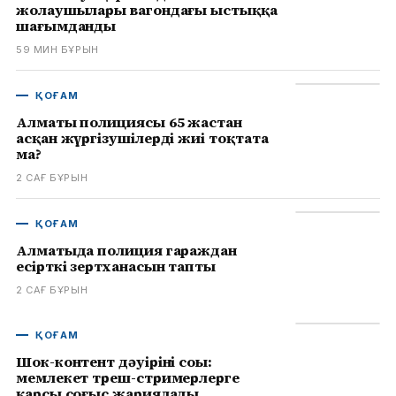
жолаушылары вагондағы ыстыққа
шағымданды
59 МИН БҰРЫН
ҚОҒАМ
Алматы полициясы 65 жастан
асқан жүргізушілерді жиі тоқтата
ма?
2 САҒ БҰРЫН
ҚОҒАМ
Алматыда полиция гараждан
есірткі зертханасын тапты
2 САҒ БҰРЫН
ҚОҒАМ
Шок-контент дәуірінің соңы:
мемлекет треш-стримерлерге
қарсы соғыс жариялады