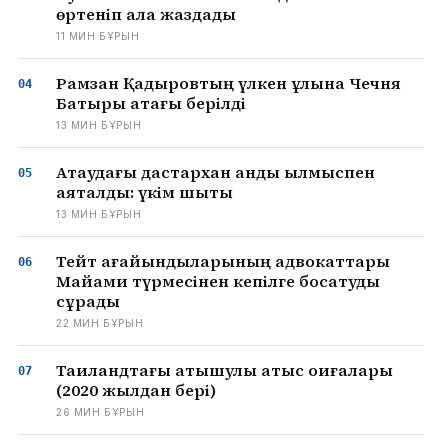
өртеніп қала жаздады
11 МИН БҰРЫН
Рамзан Қадыровтың үлкен ұлына Чечня
Батыры атағы берілді
13 МИН БҰРЫН
Ақтаудағы дастархан қанды қылмыспен
аяқталды: үкім шықты
13 МИН БҰРЫН
Тейт ағайындыларының адвокаттары
Майами түрмесінен кепілге босатуды
сұрады
22 МИН БҰРЫН
Таиландтағы атышулы атыс оқиғалары
(2020 жылдан бері)
26 МИН БҰРЫН