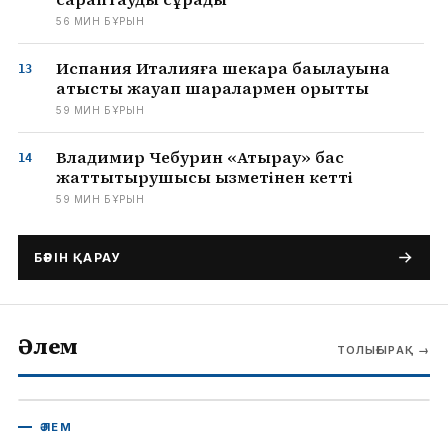
56 МИН БҰРЫН
Испания Италияға шекара бақылауына
қатысты жауап шаралармен қорқытты
59 МИН БҰРЫН
Владимир Чебурин «Атырау» бас
жаттықтырушысы қызметінен кетті
59 МИН БҰРЫН
БӘРІН ҚАРАУ
Әлем
ТОЛЫҒЫРАҚ
→
ӘЛЕМ