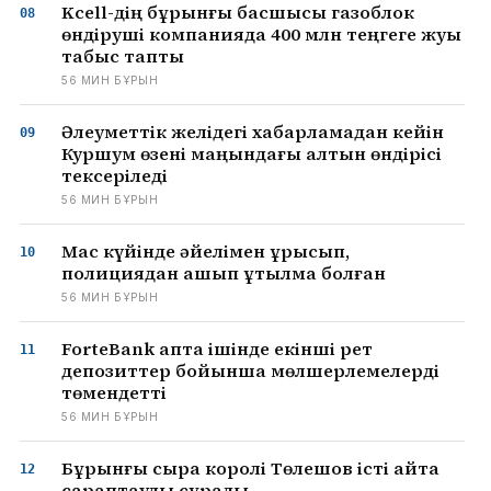
Kcell-дің бұрынғы басшысы газоблок
өндіруші компанияда 400 млн теңгеге жуық
табыс тапты
56 МИН БҰРЫН
Әлеуметтік желідегі хабарламадан кейін
Куршум өзені маңындағы алтын өндірісі
тексеріледі
56 МИН БҰРЫН
Мас күйінде әйелімен ұрысып,
полициядан қашып құтылмақ болған
56 МИН БҰРЫН
ForteBank апта ішінде екінші рет
депозиттер бойынша мөлшерлемелерді
төмендетті
56 МИН БҰРЫН
Бұрынғы сыра королі Төлешов істі қайта
сараптауды сұрады