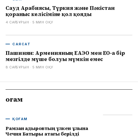
Сауд Арабиясы, Түркия және Пәкістан
қорғаныс келісіміне қол қояды
4 САҒ БҰРЫН
· 5
МИН ОҚУ
САЯСАТ
Пашинян: Арменияның ЕАЭО мен ЕО-ға бір
мезгілде мүше болуы мүмкін емес
8 САҒ БҰРЫН
· 5
МИН ОҚУ
Қоғам
ҚОҒАМ
Рамзан Қадыровтың үлкен ұлына
Чечня Батыры атағы берілді