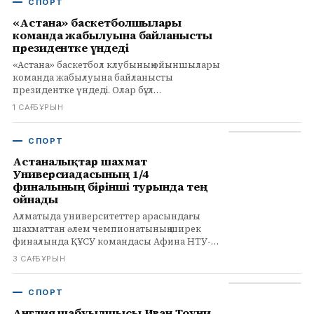
СПОРТ
«Астана» баскетболшылары
команда жабылуына байланысты
президентке үндеді
«Астана» баскетбол клубының ойыншылары
команда жабылуына байланысты
президентке үндеді. Олар бұл
қазақстандық баскетболға соққы екенін
1 САҒ БҰРЫН
мәлімдеді.
СПОРТ
Астаналықтар шахмат
Универсиадасының 1/4
финалының бірінші турында тең
ойнады
Алматыда университеттер арасындағы
шахматтан әлем чемпионатының ширек
финалында ҚҰСУ командасы Афина НТУ-
мен тең ойнады. Қазыбек Нөгербек пен
3 САҒ БҰРЫН
Меруерт Қамалиденова жеңіске жетті.
СПОРТ
Англия шабуылшысы Иван Тоуни