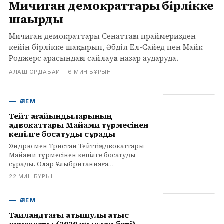
Мичиган демократтары бірлікке
шақырды
Мичиган демократтары Сенаттағы праймеризден
кейін бірлікке шақырып, Әбділ Ел-Сайед пен Майк
Роджерс арасындағы сайлауға назар аударуда.
АЛАШ ОРДАБАЙ
·
6 МИН БҰРЫН
ӘЛЕМ
Тейт ағайындыларының
адвокаттары Майами түрмесінен
кепілге босатуды сұрады
Эндрю мен Тристан Тейттің адвокаттары
Майами түрмесінен кепілге босатуды
сұрады. Олар Ұлыбританияға
экстрадициялауға қарсы күресіп жатыр.
22 МИН БҰРЫН
ӘЛЕМ
Таиландтағы атышулы атыс