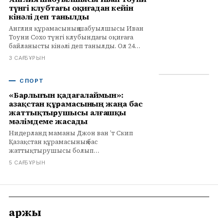
түнгі клубтағы оқиғадан кейін
кінәлі деп танылды
Англия құрамасының шабуылшысы Иван
Тоуни Сохо түнгі клубындағы оқиғаға
байланысты кінәлі деп танылды. Ол 24
қыркүйекте сотқа келуі тиіс. Толығырақ
3 САҒ БҰРЫН
infohub.kz сайтында.
СПОРТ
«Барлығын қадағалаймын»:
Қазақстан құрамасының жаңа бас
жаттықтырушысы алғашқы
мәлімдеме жасады
Нидерланд маманы Джон ван ’т Скип
Қазақстан құрамасының бас
жаттықтырушысы болып
тағайындалғаннан кейін алғашқы
5 САҒ БҰРЫН
мәлімдеме жасады, деп хабарлайды
infohub.kz.
Қаржы