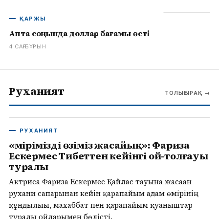
ҚАРЖЫ
Апта соңында доллар бағамы өсті
4 САҒ БҰРЫН
Руханият
ТОЛЫҒЫРАҚ
→
РУХАНИЯТ
«Өмірімізді өзіміз жасайық»: Фариза
Ескермес Тибеттен кейінгі ой-толғауы
туралы
Актриса Фариза Ескермес Қайлас тауына жасаған
рухани сапарынан кейін қарапайым адам өмірінің
құндылығы, махаббат пен қарапайым қуаныштар
туралы ойларымен бөлісті.