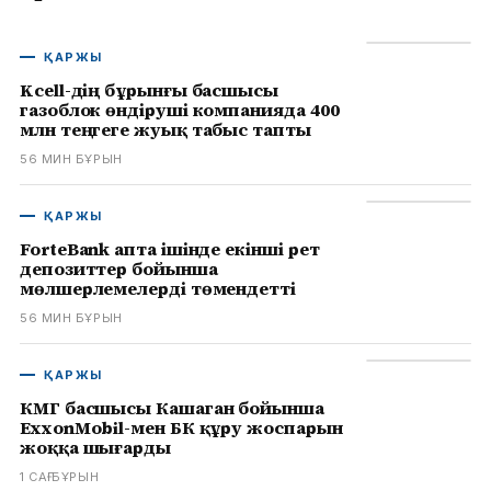
ҚАРЖЫ
Kcell-дің бұрынғы басшысы
газоблок өндіруші компанияда 400
млн теңгеге жуық табыс тапты
56 МИН БҰРЫН
ҚАРЖЫ
ForteBank апта ішінде екінші рет
депозиттер бойынша
мөлшерлемелерді төмендетті
56 МИН БҰРЫН
ҚАРЖЫ
КМГ басшысы Кашаган бойынша
ExxonMobil-мен БК құру жоспарын
жоққа шығарды
1 САҒ БҰРЫН