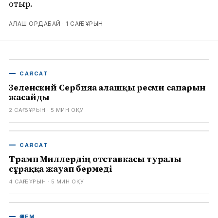
отыр.
АЛАШ ОРДАБАЙ ·
1 САҒ БҰРЫН
САЯСАТ
Зеленский Сербияға алғашқы ресми сапарын
жасайды
2 САҒ БҰРЫН
· 5
МИН ОҚУ
САЯСАТ
Трамп Миллердің отставкасы туралы
сұраққа жауап бермеді
4 САҒ БҰРЫН
· 5
МИН ОҚУ
ӘЛЕМ