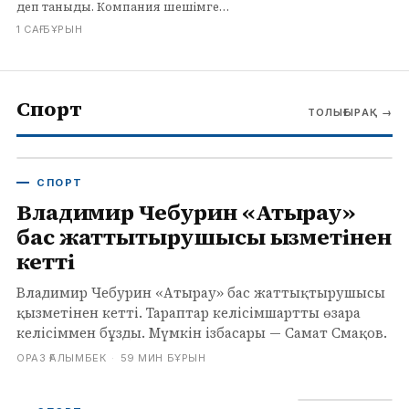
деп таныды. Компания шешімге
шағымдануды жоспарлап отыр.
1 САҒ БҰРЫН
Спорт
ТОЛЫҒЫРАҚ
→
СПОРТ
Владимир Чебурин «Атырау»
бас жаттықтырушысы қызметінен
кетті
Владимир Чебурин «Атырау» бас жаттықтырушысы
қызметінен кетті. Тараптар келісімшартты өзара
келісіммен бұзды. Мүмкін ізбасары — Самат Смақов.
ОРАЗ ҒАЛЫМБЕК
·
59 МИН БҰРЫН