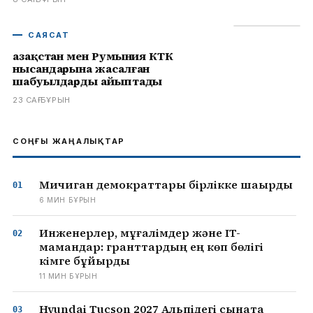
САЯСАТ
Қазақстан мен Румыния КТК
нысандарына жасалған
шабуылдарды айыптады
23 САҒ БҰРЫН
СОҢҒЫ ЖАҢАЛЫҚТАР
Мичиган демократтары бірлікке шақырды
6 МИН БҰРЫН
Инженерлер, мұғалімдер және IT-
мамандар: гранттардың ең көп бөлігі
кімге бұйырды
11 МИН БҰРЫН
Hyundai Tucson 2027 Альпідегі сынақта