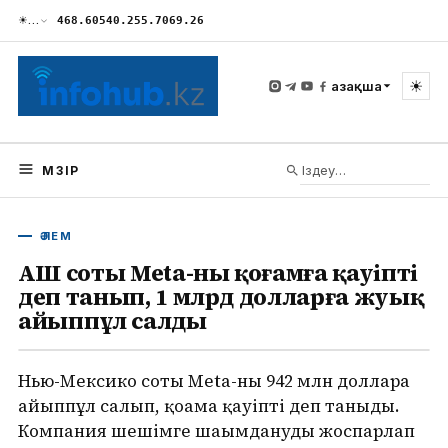
☀
…
468.60
540.25
5.70
69.26
☀
Қазақша
МӘЗІР
ӘЛЕМ
АҚШ соты Meta-ны қоғамға қауіпті
деп танып, 1 млрд долларға жуық
айыппұл салды
Нью-Мексико соты Meta-ны 942 млн долларға
айыппұл салып, қоғамға қауіпті деп таныды.
Компания шешімге шағымдануды жоспарлап