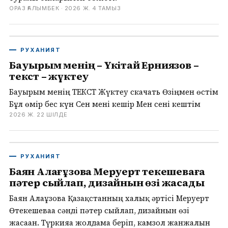
ОРАЗ ҒАЛЫМБЕК ·
2026 Ж. 4 ТАМЫЗ
РУХАНИЯТ
Бауырым менің – Үкітай Ерниязов –
текст – жүктеу
Бауырым менің ТЕКСТ Жүктеу скачать Өзіңмен өстім
Бұл өмір бес күн Сен мені кешір Мен сені кештім
2026 Ж. 22 ШІЛДЕ
РУХАНИЯТ
Баян Алағұзова Меруерт Өтекешеваға
пәтер сыйлап, дизайнын өзі жасады
Баян Алағұзова Қазақстанның халық әртісі Меруерт
Өтекешеваға сәнді пәтер сыйлап, дизайнын өзі
жасаған. Түркияға жолдама беріп, камзол жанжалын