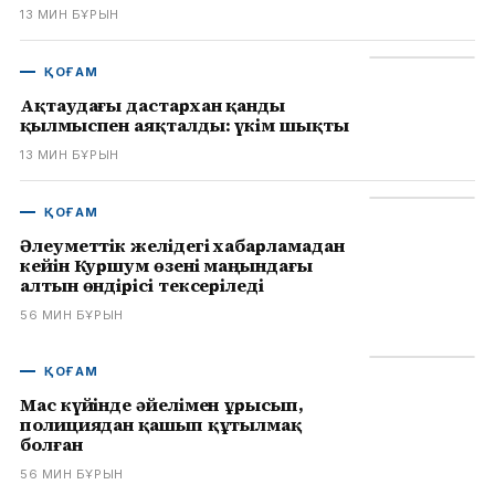
13 МИН БҰРЫН
ҚОҒАМ
Ақтаудағы дастархан қанды
қылмыспен аяқталды: үкім шықты
13 МИН БҰРЫН
ҚОҒАМ
Әлеуметтік желідегі хабарламадан
кейін Куршум өзені маңындағы
алтын өндірісі тексеріледі
56 МИН БҰРЫН
ҚОҒАМ
Мас күйінде әйелімен ұрысып,
полициядан қашып құтылмақ
болған
56 МИН БҰРЫН