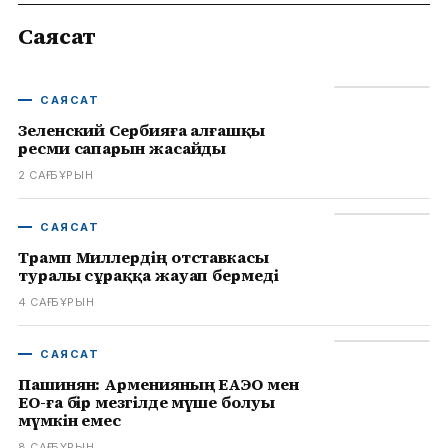
Саясат
САЯСАТ
Зеленский Сербияға алғашқы
ресми сапарын жасайды
2 САҒ БҰРЫН
САЯСАТ
Трамп Миллердің отставкасы
туралы сұраққа жауап бермеді
4 САҒ БҰРЫН
САЯСАТ
Пашинян: Арменияның ЕАЭО мен
ЕО-ға бір мезгілде мүше болуы
мүмкін емес
8 САҒ БҰРЫН