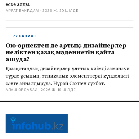
еске алды.
МҰРАТ БАЙҒАДАМ ·
2026 Ж. 20 ШІЛДЕ
РУХАНИЯТ
Ою-өрнектен де артық: дизайнерлер
неліктен қазақ мәдениетін қайта
ашуда?
Қазақстандық дизайнерлер ұлттық киімді заманауи
түрде ұсынып, этникалық элементтерді күнделікті
сәнге айналдыруда. Нұрай Сахпен сұхбат.
АЛАШ ОРДАБАЙ ·
2026 Ж. 19 ШІЛДЕ