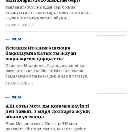
оқиғалары (2020 жылдан бері)
Таиландта 2020 жылдан бері болған
атышулы атыс оқиғалары: мектептегі атыс,
сауда орталығындағы шабуыл,
балабақшадағы қырғын. Елдегі қарулы
26 МИН БҰРЫН
зорлық-зомбылық мәселесі талқыланады.
ӘЛЕМ
Испания Италияға шекара
бақылауына қатысты жауап
шаралармен қорқытты
Испания Италиядан Сеутадағы көші-қон
дағдарысынан кейін енгізілген шекара
бақылауын 9 тамызға дейін алып тастауды
талап етіп, жауап шаралармен қорқытты.
59 МИН БҰРЫН
ӘЛЕМ
АҚШ соты Meta-ны қоғамға қауіпті
деп танып, 1 млрд долларға жуық
айыппұл салды
Нью-Мексико соты Meta-ны 942 млн
долларға айыппұл салып, қоғамға қауіпті