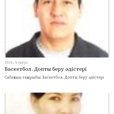
2024 j. 5 naýryz
Баскетбол. Допты беру әдістері
Сабақтың тақырыбы: Баскетбол. Допты беру әдістері