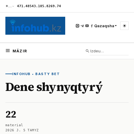
☀
…
471.48
543.18
5.82
69.74
☀
Qazaqsha
MÄZIR
INFOHUB
•
BASTY BET
Dene shynyqtyrý
22
material
2026 J. 5 TAMYZ