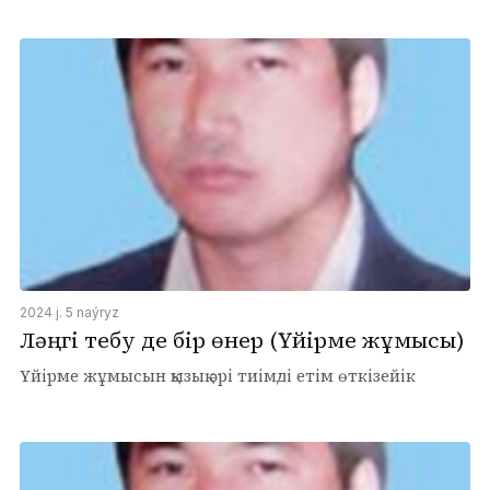
2024 j. 5 naýryz
Ләңгі тебу де бір өнер (Үйірме жұмысы)
Үйірме жұмысын қызық әрі тиімді етім өткізейік