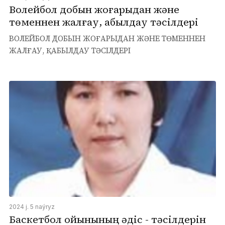
Волейбол добын жоғарыдан және
төменнен жалғау, қабылдау тәсілдері
ВОЛЕЙБОЛ ДОБЫН ЖОҒАРЫДАН ЖӘНЕ ТӨМЕННЕН
ЖАЛҒАУ, ҚАБЫЛДАУ ТӘСІЛДЕРІ
2024 j. 5 naýryz
Баскетбол ойынының әдіс - тәсілдерін