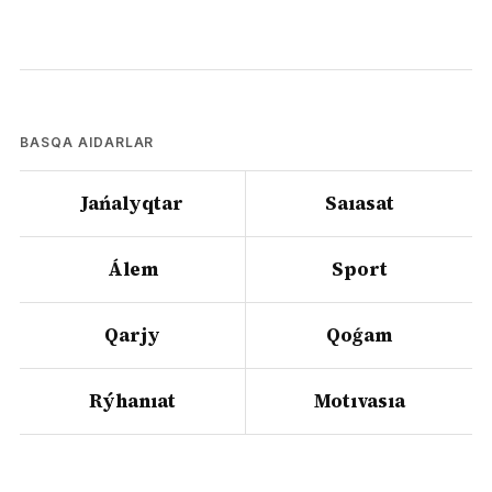
BASQA AIDARLAR
Jańalyqtar
Saıasat
Álem
Sport
Qarjy
Qoǵam
Rýhanıat
Motıvasıa