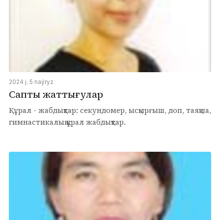
2024 j. 5 naýryz
Саптық жаттығулар
Құрал - жабдықтар: секундомер, ысқырғыш, доп, таяқша,
гимнастикалық құрал жабдықтар.