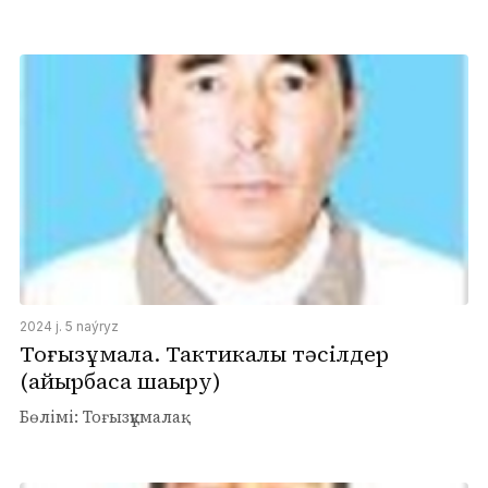
2024 j. 5 naýryz
Тоғызқұмалақ. Тактикалық тәсілдер
(айырбасқа шақыру)
Бөлімі: Тоғызқұмалақ