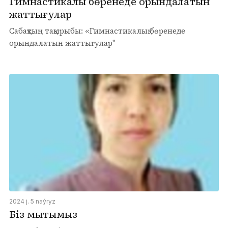
Гимнастикалық бөренеде орындалатын
жаттығулар
Сабақтың тақырыбы: «Гимнастикалық бөренеде
орындалатын жаттығулар"
2024 j. 5 naýryz
Біз мықтымыз