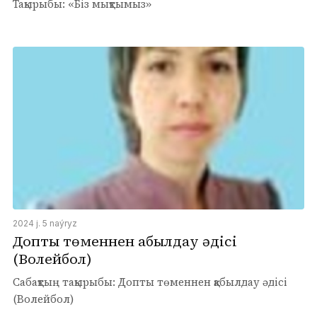
Тақырыбы: «Біз мықтымыз»
2024 j. 5 naýryz
Допты төменнен қабылдау әдісі
(Волейбол)
Сабақтың тақырыбы: Допты төменнен қабылдау әдісі
(Волейбол)