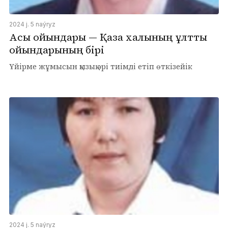
2024 j. 5 naýryz
Асық ойындары — Қазақ халқының ұлттық
ойындарының бірі
Үйірме жұмысын қызық әрі тиімді етіп өткізейік
2024 j. 5 naýryz