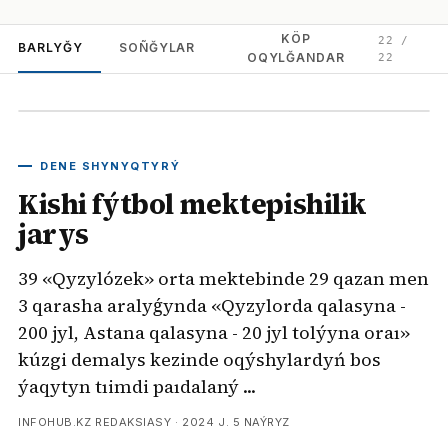
KÖP
22
/
BARLYĞY
SOÑĞYLAR
OQYLĞANDAR
22
DENE SHYNYQTYRÝ
Kishi fýtbol mektepishilik
jarys
39 «Qyzylózek» orta mektebinde 29 qazan men
3 qarasha aralyǵynda «Qyzylorda qalasyna -
200 jyl, Astana qalasyna - 20 jyl tolýyna oraı»
kúzgi demalys kezinde oqýshylardyń bos
ýaqytyn tıimdi paıdalaný ...
INFOHUB.KZ REDAKSIASY ·
2024 J. 5 NAÝRYZ