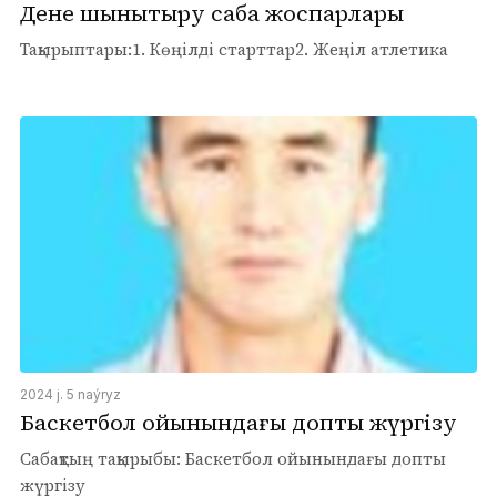
Дене шынықтыру сабақ жоспарлары
Тақырыптары:1. Көңілді старттар2. Жеңіл атлетика
2024 j. 5 naýryz
Баскетбол ойынындағы допты жүргізу
Сабақтың тақырыбы: Баскетбол ойынындағы допты
жүргізу