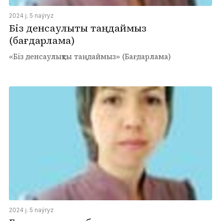
2024 j. 5 naýryz
Біз денсаулықты таңдаймыз
(бағдарлама)
«Біз денсаулықты таңдаймыз» (Бағдарлама)
2024 j. 5 naýryz