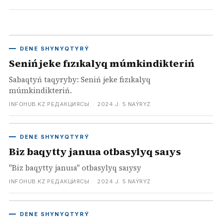
DENE SHYNYQTYRÝ
Seniń jeke fızıkalyq múmkindikteriń
Sabaqtyń taqyryby: Seniń jeke fızıkalyq
múmkindikteriń.
INFOHUB.KZ РЕДАКЦИЯСЫ
·
2024 J. 5 NAÝRYZ
DENE SHYNYQTYRÝ
Biz baqytty januıa otbasylyq saıys
"Biz baqytty januıa" otbasylyq saıysy
INFOHUB.KZ РЕДАКЦИЯСЫ
·
2024 J. 5 NAÝRYZ
DENE SHYNYQTYRÝ