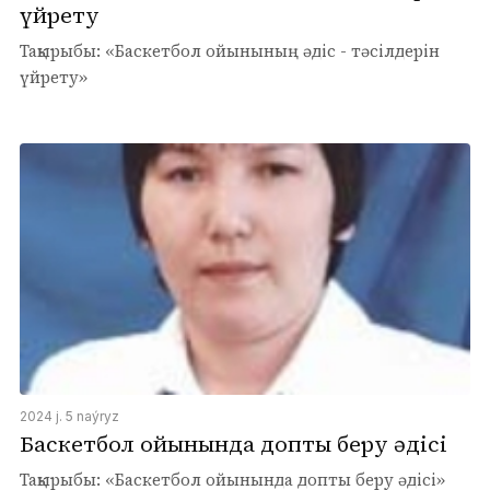
үйрету
Тақырыбы: «Баскетбол ойынының әдіс - тәсілдерін
үйрету»
2024 j. 5 naýryz
Баскетбол ойынында допты беру әдісі
Тақырыбы: «Баскетбол ойынында допты беру әдісі»