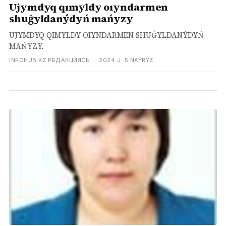
Ujymdyq qımyldy oıyndarmen
shuǵyldanýdyń mańyzy
UJYMDYQ QIMYLDY OIYNDARMEN SHUǴYLDANÝDYŃ
MAŃYZY.
INFOHUB.KZ РЕДАКЦИЯСЫ
·
2024 J. 5 NAÝRYZ