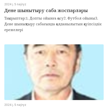
2024 j. 5 naýryz
Дене шынықтыру сабақ жоспарлары
Тақырыптар:1. Допты ойынға қосу2. Футбол ойыны3.
Дене шынықтыру сабағында қолданылытын қауіпсіздік
ережелері
2024 j. 5 naýryz