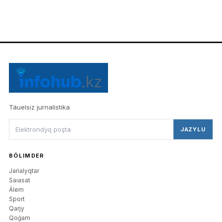
Täuelsız jurnalistika
JAZYLU
BÖLIMDER
Jańalyqtar
Saıasat
Álem
Sport
Qarjy
Qoǵam