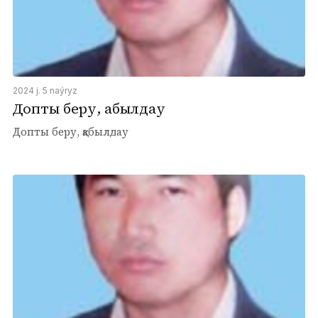
2024 j. 5 naýryz
Допты беру, қабылдау
Допты беру, қабылдау