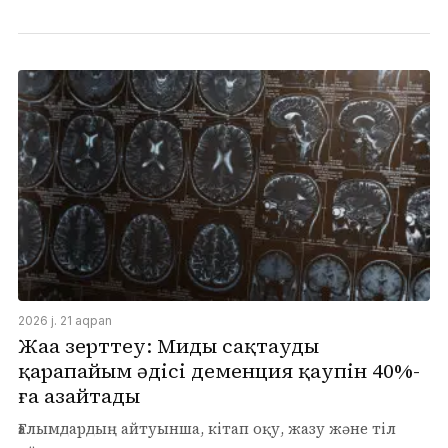
2026 j. 21 aqpan
Жаңа зерттеу: Миды сақтаудың
қарапайым әдісі деменция қаупін 40%-
ға азайтады
Ғалымдардың айтуынша, кітап оқу, жазу және тіл