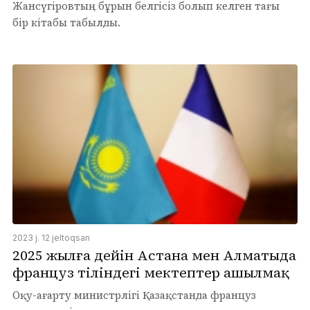
Жансүгіровтың бұрын белгісіз болып келген тағы
бір кітабы табылды.
2023 j. 12 jeltoqsan
2025 жылға дейін Астана мен Алматыда
француз тіліндегі мектептер ашылмақ
Оқу-ағарту министрлігі Қазақстанда француз