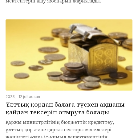
мектептерін ашу жоспарын жариялады.
2023 j. 12 jeltoqsan
Ұлттық қордан балаға түскен ақшаны
қайдан тексеріп отыруға болады
Қаржы министрлігінің бюджеттік кредиттеу,
ұлттық қор және қаржы секторы мәселелері
жөніндегі өзара іс-қимыл департаментінің