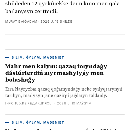
shildeden 12 qyrkúıekke deıin kıno men qala
baılanysyn zertteıdi.
MURAT BAIǴADAM ·
2026 J. 18 SHILDE
BILIM, ǴYLYM, MÁDENIET
Mahr men kalym: qazaq toıyndaǵy
dástúrlerdiń aıyrmashylyǵy men
bolashaǵy
Zıra Naýryzbaı qazaq qoǵamyndaǵy neke syılyqtarynyń
tarıhyn, mańyzyn jáne qazirgi jaǵdaıyn taldaıdy.
INFOHUB.KZ РЕДАКЦИЯСЫ
·
2026 J. 10 MAÝSYM
BILIM, ǴYLYM, MÁDENIET