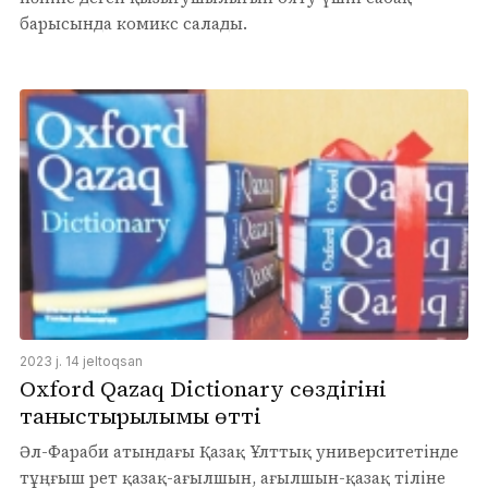
барысында комикс салады.
2023 j. 14 jeltoqsan
Oxford Qazaq Dictionary сөздігінің
таныстырылымы өтті
Әл-Фараби атындағы Қазақ Ұлттық университетінде
тұңғыш рет қазақ-ағылшын, ағылшын-қазақ тіліне