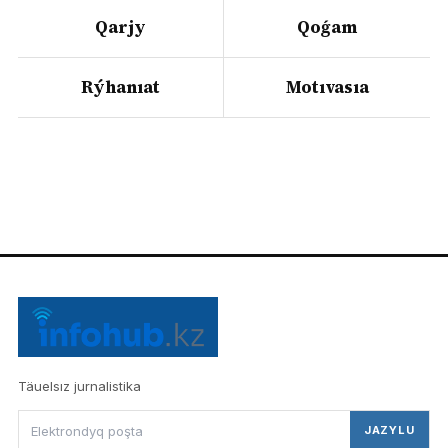
Qarjy
Qoǵam
Rýhanıat
Motıvasıa
Täuelsız jurnalistika
JAZYLU