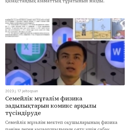
қазақстандық азаматтың тұратынын жазды.
2023 j. 17 jeltoqsan
Семейлік мұғалім физика
заңдылықтарын комикс арқылы
түсіндіруде
Семейлік мұғалім мектеп оқушыларының физика
пәніне деген қызығушылығын ояту үшін сабақ