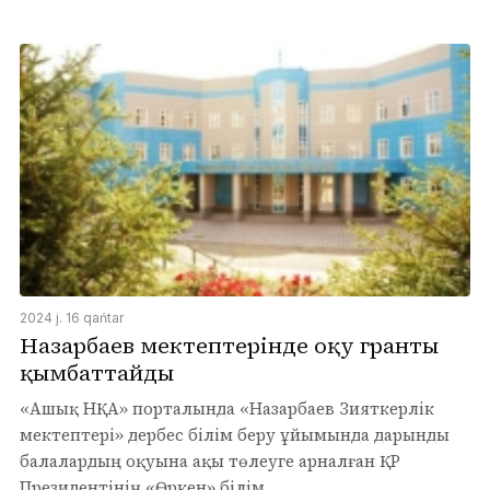
2024 j. 16 qańtar
Назарбаев мектептерінде оқу гранты
қымбаттайды
«Ашық НҚА» порталында «Назарбаев Зияткерлік
мектептері» дербес білім беру ұйымында дарынды
балалардың оқуына ақы төлеуге арналған ҚР
Президентінің «Өркен» білім ...