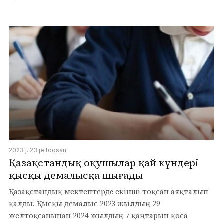
2023 j. 23 jeltoqsan
Қазақстандық оқушылар қай күндері
қысқы демалысқа шығады
Қазақстандық мектептерде екінші тоқсан аяқталып
қалды. Қысқы демалыс 2023 жылдың 29
желтоқсанынан 2024 жылдың 7 қаңтарын қоса