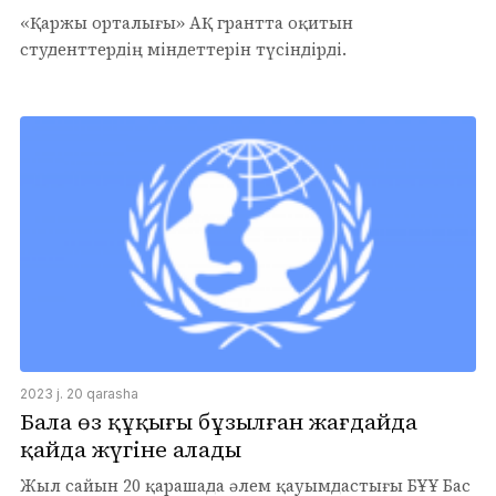
«Қаржы орталығы» АҚ грантта оқитын
студенттердің міндеттерін түсіндірді.
2023 j. 20 qarasha
Бала өз құқығы бұзылған жағдайда
қайда жүгіне алады
Жыл сайын 20 қарашада әлем қауымдастығы БҰҰ Бас