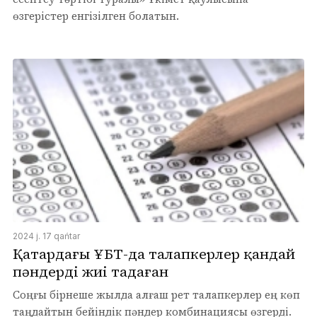
өзгерістер енгізілген болатын.
2024 j. 17 qańtar
Қаңтардағы ҰБТ-да талапкерлер қандай
пәндерді жиі таңдаған
Соңғы бірнеше жылда алғаш рет талапкерлер ең көп
таңдайтын бейіндік пәндер комбинациясы өзгерді.