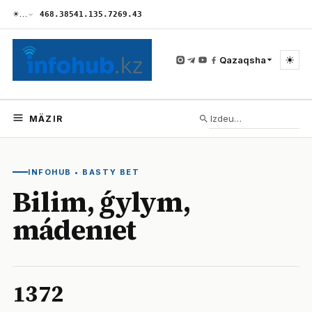
☀
…
468.38
541.13
5.72
69.43
☀
Qazaqsha
MÄZIR
INFOHUB
•
BASTY BET
Bilim, ǵylym,
mádenıet
1372