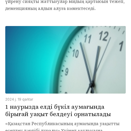
үйрену сияқты жаттығулар мидың қартаюын тежеп,
деменцияның алдын алуға көмектеседі.
2024 j. 19 qańtar
1 наурызда елдің бүкіл аумағында
бірыңғай уақыт белдеуі орнатылады
«Қазақстан Республикасының аумағында уақытты
есептеу тәртібі туралы» Үкімет қаулысына