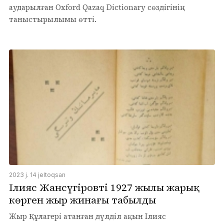
аударылған Oxford Qazaq Dictionary сөздігінің
таныстырылымы өтті.
2023 j. 14 jeltoqsan
Ілияс Жансүгіровтің 1927 жылы жарық
көрген жыр жинағы табылды
Жыр Құлагері атанған дүлділ ақын Ілияс