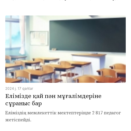
2024 j. 17 qańtar
Елімізде қай пән мұғалімдеріне
сұраныс бар
Еліміздің мемлекеттік мектептерінде 2 817 педагог
жетіспейді.