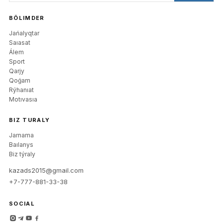
BÖLIMDER
Jańalyqtar
Saıasat
Álem
Sport
Qarjy
Qoǵam
Rýhanıat
Motıvasıa
BIZ TURALY
Jarnama
Baılanys
Biz týraly
kazads2015@gmail.com
+7-777-881-33-38
SOCIAL