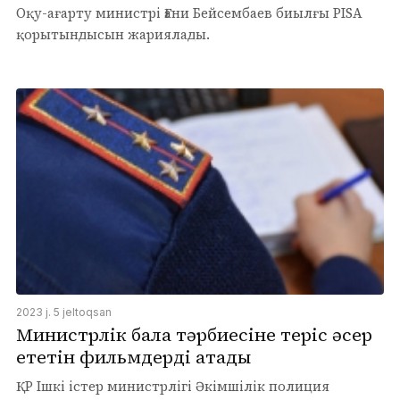
Оқу-ағарту министрі Ғани Бейсембаев биылғы PISA
қорытындысын жариялады.
2023 j. 5 jeltoqsan
Министрлік бала тәрбиесіне теріс әсер
ететін фильмдерді атады
ҚР Ішкі істер министрлігі Әкімшілік полиция