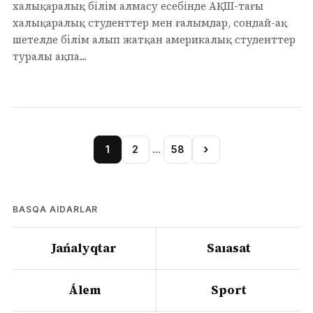
халықаралық білім алмасу есебінде АҚШ-тағы
халықаралық студенттер мен ғалымдар, сондай-ақ
шетелде білім алып жатқан америкалық студенттер
туралы ақпа...
…
›
1
2
58
BASQA AIDARLAR
Jańalyqtar
Saıasat
Álem
Sport