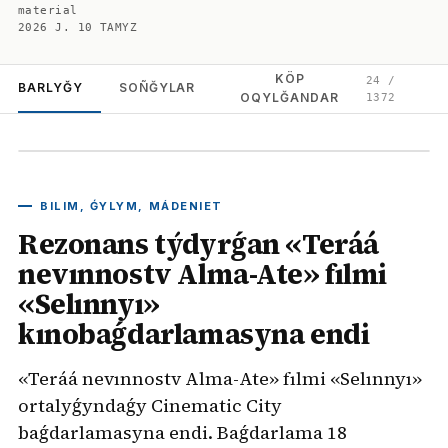
material
2026 J. 10 TAMYZ
KÖP
24
/
BARLYĞY
SOÑĞYLAR
OQYLĞANDAR
1372
BILIM, ǴYLYM, MÁDENIET
Rezonans týdyrǵan «Teráá
nevınnostv Alma-Ate» fılmi
«Selınnyı»
kınobaǵdarlamasyna endi
«Teráá nevınnostv Alma-Ate» fılmi «Selınnyı»
ortalyǵyndaǵy Cinematic City
baǵdarlamasyna endi. Baǵdarlama 18