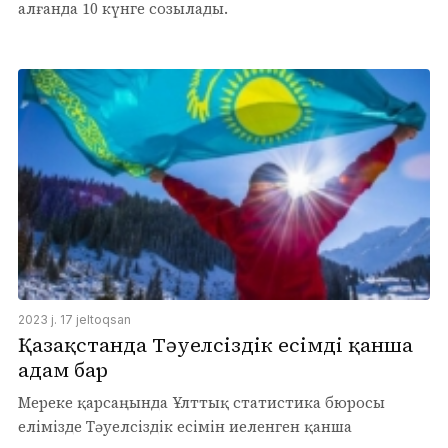
алғанда 10 күнге созылады.
2023 j. 17 jeltoqsan
Қазақстанда Тәуелсіздік есімді қанша
адам бар
Мереке қарсаңында Ұлттық статистика бюросы
елімізде Тәуелсіздік есімін иеленген қанша