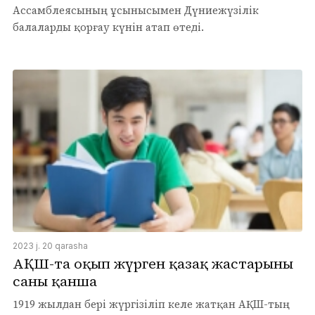
Ассамблеясының ұсынысымен Дүниежүзілік
балаларды қорғау күнін атап өтеді.
2023 j. 20 qarasha
АҚШ-та оқып жүрген қазақ жастарының
саны қанша
1919 жылдан бері жүргізіліп келе жатқан АҚШ-тың