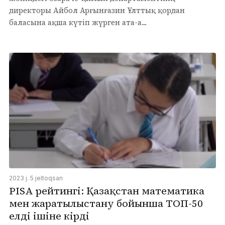
директоры Айбол Арғынғазин Ұлттық қордан
баласына ақша күтіп жүрген ата-а...
2023 j. 5 jeltoqsan
PISA рейтингі: Қазақстан математика
мен жаратылыстану бойынша ТОП-50
елдің ішіне кірді