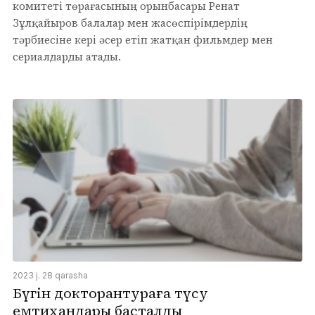
комитеті төрағасының орынбасары Ренат
Зұлқайыров балалар мен жасөспірімдердің
тәрбиесіне кері әсер етіп жатқан фильмдер мен
сериалдарды атады.
2023 j. 28 qarasha
Бүгін докторантураға түсу
емтихандары басталды