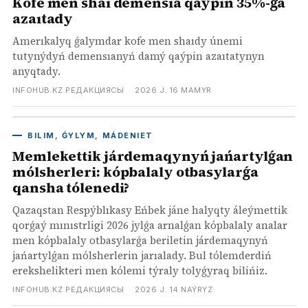
Kofe men shaı demensıa qaýpin 35%-ǵa
azaıtady
Amerıkalyq ǵalymdar kofe men shaıdy únemi
tutynýdyń demensıanyń damý qaýpin azaıtatynyn
anyqtady.
INFOHUB.KZ РЕДАКЦИЯСЫ
·
2026 J. 16 MAMYR
BILIM, ǴYLYM, MÁDENIET
Memlekettik járdemaqynyń jańartylǵan
mólsherleri: kópbalaly otbasylarǵa
qansha tólenedi?
Qazaqstan Respýblıkasy Eńbek jáne halyqty áleýmettik
qorǵaý mınıstrligi 2026 jylǵa arnalǵan kópbalaly analar
men kópbalaly otbasylarǵa beriletin járdemaqynyń
jańartylǵan mólsherlerin jarıalady. Bul tólemderdiń
erekshelikteri men kólemi týraly tolyǵyraq bilińiz.
INFOHUB.KZ РЕДАКЦИЯСЫ
·
2026 J. 14 NAÝRYZ