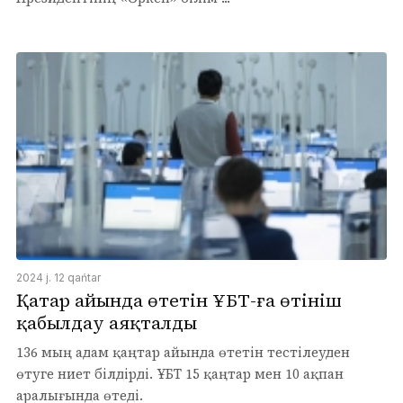
2024 j. 12 qańtar
Қаңтар айында өтетін ҰБТ-ға өтініш
қабылдау аяқталды
136 мың адам қаңтар айында өтетін тестілеуден
өтуге ниет білдірді. ҰБТ 15 қаңтар мен 10 ақпан
аралығында өтеді.