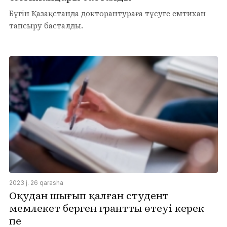
Бүгін Қазақстанда докторантураға түсуге емтихан
тапсыру басталды.
2023 j. 26 qarasha
Оқудан шығып қалған студент
мемлекет берген грантты өтеуі керек
пе