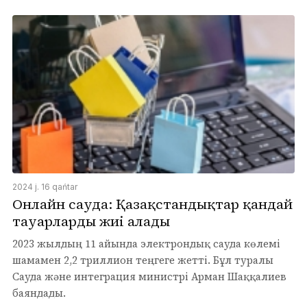
2024 j. 16 qańtar
Онлайн сауда: Қазақстандықтар қандай
тауарларды жиі алады
2023 жылдың 11 айында электрондық сауда көлемі
шамамен 2,2 триллион теңгеге жетті. Бұл туралы
Сауда және интеграция министрі Арман Шаққалиев
баяндады.