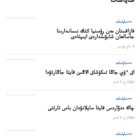
ساياسات
ساياسات
قازاقستان مەن رۋمىنيا كتك نىساندارىنا
جاسالعان شابۋىلداردى ايىپتادى
9 ساع بۇرىن
ساياسات
اق ءۇي جاڭا تىكۇشاق الاڭىن قايتا جاڭارتۋدا
2026 ج. 5 تامىز
ساياسات
چاك ەدۆاردس قايتا سايلانۋدان باس تارتتى
2026 ج. 5 تامىز
ساياسات