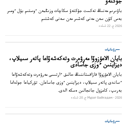
جۇكتەۋ
باۋىرىم مەنىڭ تەكست جۇكتەۋ سكاچات وزىڭمەن ءوستىم بۇل ءومىر
بەس كۇن سەن مەنى كەشىر مەن سەنى كەشتىم
2026 ج. 22 شىلدە
رۋحانيات
بايان الاعۇزوۆا مەرۋەرت وتەكەشەۆاعا پاتەر سىيلاپ،
ديزاينىن ءوزى جاسادى
بايان الاعۇزوۆا قازاقستاننىڭ حالىق ءارتىسى مەرۋەرت وتەكەشەۆاعا
ءساندى پاتەر سىيلاپ، ديزاينىن ءوزى جاساعان. تۇركياعا جولداما
بەرىپ، كامزول جانجالىن ەسكە الدى.
2026 ج. 20 شىلدە
Мұрат Байғадам ·
رۋحانيات