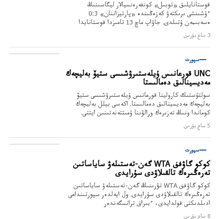
قوستانايلىق «توبىل» كونفەرەنسيالار ليگاسىنىڭ
ءۇشىنشى ىرىكتەۋ كەزەڭىندە «پارتيزاننان» 0:3
ەسەبىمەن ۇتىلدى. جاۋاپ ماچ 13 تامىزدا قوستانايدا
وتەدى.
3 ساع بۇرىن
سپورت
UNC قورعانىس ۇيلەستىرۋشىسى ستيۆ بەليچەك
مەديسينالىق دەمالىستا
سولتۇستىك كارولينا قورعانىس ۇيلەستىرۋشىسى ستيۆ
بەليچەك مەديسينالىق دەمالىستا. اكەسى بيلل بەليچەك
كوماندا ونىڭ تەزىرەك ورالۋىنا ۇمىتتەنەتىنىن ايتتى.
ماۋسىم 29 تامىزدا TCU-عا قارسى باستالادى.
5 ساع بۇرىن
سپورت
كوكو گاۋفف WTA گەن-تەستىلەۋ ساياساتىن
تەرەڭىرەك تالقىلاۋدى سۇرايدى
كوكو گاۋفف WTA تۋرىنىڭ گەن-تەستىلەۋ ساياساتىن
تەرەڭىرەك تالقىلاۋدى سۇرايدى. ول ايەلدەر سپورتىنداعى
ادىلدىكتى قولدايدى، ءبىراق ترانسگەندەر
قاۋىمداستىعىنا شابۋىلدارعا قارسى.
8 ساع بۇرىن