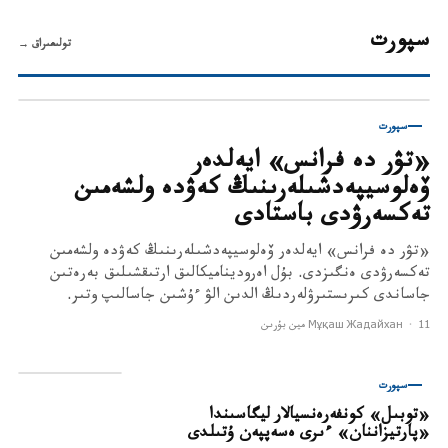
سپورت
تولىعىراق
→
سپورت
«تۋر دە فرانس» ايەلدەر
ۆەلوسيپەدشىلەرىنىڭ كەۋدە ولشەمىن
تەكسەرۋدى باستادى
«تۋر دە فرانس» ايەلدەر ۆەلوسيپەدشىلەرىنىڭ كەۋدە ولشەمىن
تەكسەرۋدى ەنگىزدى. بۇل اەروديناميكالىق ارتىقشىلىق بەرەتىن
جاساندى كىرىستىرۋلەردىڭ الدىن الۋ ءۇشىن جاسالىپ وتىر.
11 مين بۇرىن
·
Мұқаш Жадайхан
سپورت
«توبىل» كونفەرەنسيالار ليگاسىندا
«پارتيزاننان» ءىرى ەسەپپەن ۇتىلدى