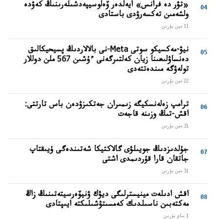
«تۋر دە فرانس» ايەلدەر ۆەلوسيپەدشىلەرىنىڭ كەۋدە
ولشەمىن تەكسەرۋدى باستادى
11 مين بۇرىن
نيۋ-مەكسيكو سوتى Meta-نى بالالاردىڭ پسيحيكالىق
دەنساۋلىعىنا زيان كەلتىرگەنى ءۇشىن 567 ملن دوللار
تولەۋگە مىندەتتەدى
22 مين بۇرىن
ترامپ زەلەنسكيگە زىمىران جەتكىزۋدەن باس تارتتى:
اقش-تىڭ وزىنە قاجەت
31 مين بۇرىن
جۇلدىزدىڭ جويىلۋى گالاكتيكا شەتىندەگى ۇيىقتاپ
جاتقان قارا قۇردىمدى اشتى
31 مين بۇرىن
اقش ادىلەت مينيسترلىگى ديۋك ۋنيۆەرسيتەتىنىڭ زاڭ
مەكتەبىن ناسىلدىك كەمسىتۋشىلىكتە ايىپتادى
1 ساع بۇرىن