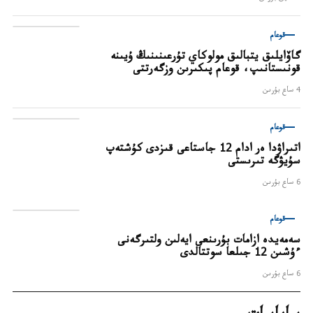
قوعام
گاۆايلىق يتبالىق مولوكاي تۇرعىنىنىڭ ۇيىنە
قونىستانىپ، قوعام پىكىرىن وزگەرتتى
4 ساع بۇرىن
قوعام
اتىراۋدا ەر ادام 12 جاستاعى قىزدى كۇشتەپ
سۇيۋگە تىرىستى
6 ساع بۇرىن
قوعام
سەمەيدە ازامات بۇرىنعى ايەلىن ولتىرگەنى
ءۇشىن 12 جىلعا سوتتالدى
6 ساع بۇرىن