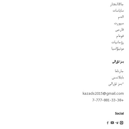
جاڭالىقتار
ساياسات
الەم
سپورت
قارجى
قوعام
رۋحانيات
موتيۆاسيا
بىز تۋرالى
جارناما
بايلانىس
ءبىز تۋرالى
kazads2015@gmail.com
+7-777-881-33-38
Social