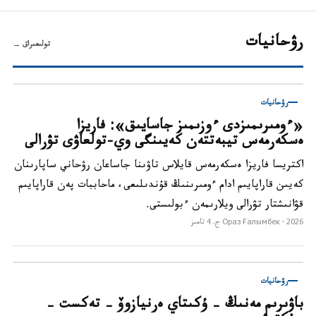
رۋحانيات
تولىعىراق
→
رۋحانيات
«ءومىرىمىزدى ءوزىمىز جاسايىق»: فاريزا
ەسكەرمەس تيبەتتەن كەيىنگى وي-تولعاۋى تۋرالى
اكتريسا فاريزا ەسكەرمەس قايلاس تاۋىنا جاساعان رۋحاني ساپارىنان
كەيىن قاراپايىم ادام ءومىرىنىڭ قۇندىلىعى، ماحاببات پەن قاراپايىم
قۋانىشتار تۋرالى ويلارىمەن ءبولىستى.
2026 ج. 4 تامىز
Ораз Ғалымбек ·
رۋحانيات
باۋىرىم مەنىڭ – ۇكىتاي ەرنيازوۆ – تەكست –