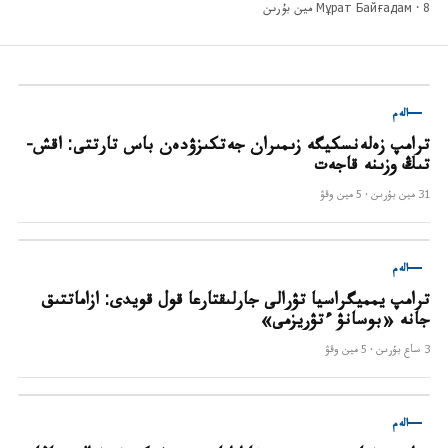
8 مين بۇرىن
Мұрат Байғадам ·
الەم
ترامپ زەلەنسكيگە زىمىران جەتكىزۋدەن باس تارتتى: اقش-
تىڭ وزىنە قاجەت
31 مين بۇرىن
· 5
مين وقۋ
الەم
ترامپ يمميگراسيا تۋرالى جارلىقتارعا قول قويدى: ازاماتتىق
جانە «بوسانۋ ءتۋريزمى»
3 ساع بۇرىن
· 5
مين وقۋ
الەم