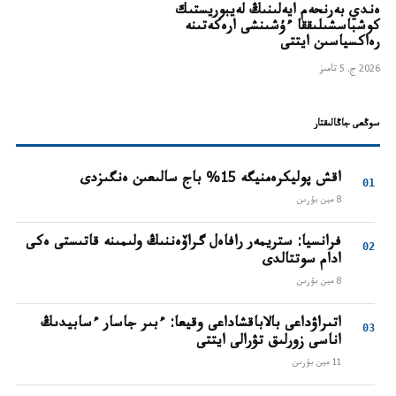
ەندي بەرنحەم ايەلىنىڭ لەيبوريستىك
كوشباسشىلىققا ءۇشىنشى ارەكەتىنە
رەاكسياسىن ايتتى
2026 ج. 5 تامىز
سوڭعى جاڭالىقتار
اقش پوليكرەمنيگە 15% باج سالىعىن ەنگىزدى
8 مين بۇرىن
فرانسيا: ستريمەر رافاەل گراۆەننىڭ ولىمىنە قاتىستى ەكى
ادام سوتتالدى
8 مين بۇرىن
اتىراۋداعى بالاباقشاداعى وقيعا: ءبىر جاسار ءسابيدىڭ
اناسى زورلىق تۋرالى ايتتى
11 مين بۇرىن