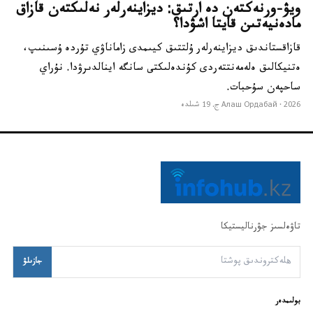
ويۋ-ورنەكتەن دە ارتىق: ديزاينەرلەر نەلىكتەن قازاق
مادەنيەتىن قايتا اشۋدا؟
قازاقستاندىق ديزاينەرلەر ۇلتتىق كيىمدى زاماناۋي تۇردە ۇسىنىپ،
ەتنيكالىق ەلەمەنتتەردى كۇندەلىكتى سانگە اينالدىرۋدا. نۇراي
ساحپەن سۇحبات.
2026 ج. 19 شىلدە
Алаш Ордабай ·
تاۋەلسىز جۋرناليستيكا
جازىلۋ
بولىمدەر