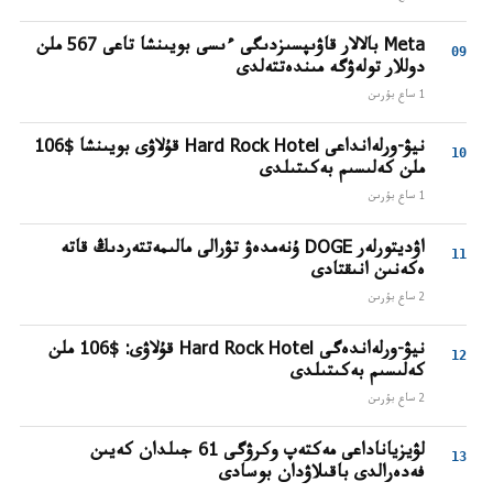
Meta بالالار قاۋىپسىزدىگى ءىسى بويىنشا تاعى 567 ملن
دوللار تولەۋگە مىندەتتەلدى
1 ساع بۇرىن
نيۋ-ورلەانداعى Hard Rock Hotel قۇلاۋى بويىنشا $106
ملن كەلىسىم بەكىتىلدى
1 ساع بۇرىن
اۋديتورلەر DOGE ۇنەمدەۋ تۋرالى مالىمەتتەردىڭ قاتە
ەكەنىن انىقتادى
2 ساع بۇرىن
نيۋ-ورلەاندەگى Hard Rock Hotel قۇلاۋى: $106 ملن
كەلىسىم بەكىتىلدى
2 ساع بۇرىن
لۋيزياناداعى مەكتەپ وكرۋگى 61 جىلدان كەيىن
فەدەرالدى باقىلاۋدان بوسادى