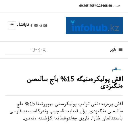
69.26
5.70
540.25
468.60
…
☀
☀
قازاقشا
مازىر
الەم
اقش پوليكرەمنيگە 15% باج سالىعىن
ەنگىزدى
اقش پرەزيدەنتى ترامپ پوليكرەمني يمپورتىنا 15% باج
سالىعىن ەنگىزدى. بۇل قىتايدىڭ چيپ ونەركاسىبىنە قارسى
باعىتتالعان شارا. تاريف جەلتوقساندا كۇشىنە ەنەدى.