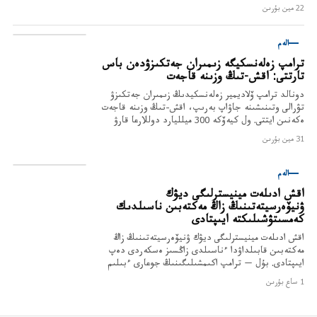
قىزمەتتەرىنە جانە باسقا دا شارالارعا جۇمسالادى.
22 مين بۇرىن
الەم
ترامپ زەلەنسكيگە زىمىران جەتكىزۋدەن باس
تارتتى: اقش-تىڭ وزىنە قاجەت
دونالد ترامپ ۆلاديمير زەلەنسكيدىڭ زىمىران جەتكىزۋ
تۋرالى وتىنىشىنە جاۋاپ بەرىپ، اقش-تىڭ وزىنە قاجەت
ەكەنىن ايتتى. ول كيەۆكە 300 ميلليارد دوللارعا قارۋ
بەرىلگەنىن ەسكە سالدى.
31 مين بۇرىن
الەم
اقش ادىلەت مينيسترلىگى ديۋك
ۋنيۆەرسيتەتىنىڭ زاڭ مەكتەبىن ناسىلدىك
كەمسىتۋشىلىكتە ايىپتادى
اقش ادىلەت مينيسترلىگى ديۋك ۋنيۆەرسيتەتىنىڭ زاڭ
مەكتەبىن قابىلداۋدا ءناسىلدى زاڭسىز ەسكەردى دەپ
ايىپتادى. بۇل — ترامپ اكىمشىلىگىنىڭ جوعارى ءبىلىم
سالاسىنداعى سوڭعى قادامى.
1 ساع بۇرىن