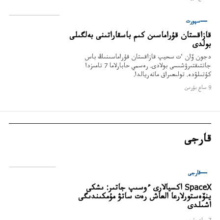
سپورت
قازاقستان قۇراماسىن كىم باسقاراتىنى بەلگىلى
بولدى
دجون ۆان ’ت سحيپ قازاقستان قۇراماسىنىڭ باس
جاتتىقتىرۋشىسى بولادى. رەسمي حابارلاما 7 تامىزدا
كۇتىلۋدە. تولىعىراق ماتەريالدا.
9 ساع بۇرىن
قارجى
قارجى
SpaceX اكسيالارى ءوسىپ جاتىر: ىشكى
ينۆەستورلارعا العاش رەت ساتۋ مۇمكىندىگى
اشىلدى