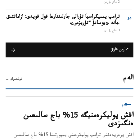
2 ساع بۇرىن
ترامپ يمميگراسيا تۋرالى جارلىقتارعا قول قويدى: ازاماتتىق
جانە «بوسانۋ ءتۋريزمى»
3 ساع بۇرىن
ءبارىن قاراۋ
الەم
تولىعىراق
→
الەم
اقش پوليكرەمنيگە 15% باج سالىعىن
ەنگىزدى
اقش پرەزيدەنتى ترامپ پوليكرەمني يمپورتىنا 15% باج سالىعىن