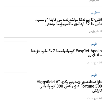
7 ساع بۇرىن
قارجى
اقش-تا يپوتەكا مولشەرلەمەسى قايتا ءوسىپ،
تاعى دا 52 اپتالىق ماكسيمۋمعا جەتتى
8 ساع بۇرىن
قارجى
EasyJet Apollo كومپانياسىنا 5،7 ملرد فۋنتقا
ساتىلادى
10 ساع بۇرىن
قارجى
قازاقستاندىق «ەدينوروگ» Higgsfield AI
Fortune 500 تىزىمىنەن 390 كومپانيانى
تارتتى
12 ساع بۇرىن