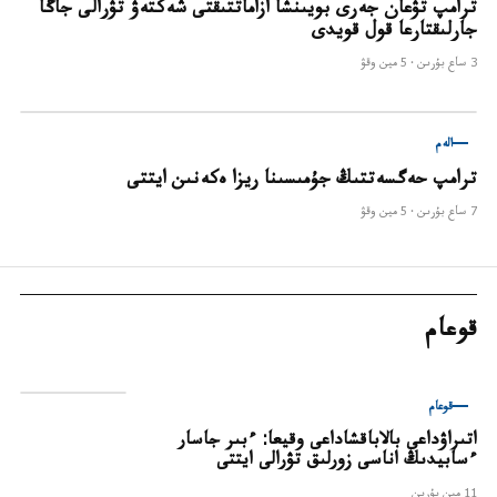
ترامپ تۋعان جەرى بويىنشا ازاماتتىقتى شەكتەۋ تۋرالى جاڭا
جارلىقتارعا قول قويدى
3 ساع بۇرىن
· 5
مين وقۋ
الەم
ترامپ حەگسەتتىڭ جۇمىسىنا ريزا ەكەنىن ايتتى
7 ساع بۇرىن
· 5
مين وقۋ
قوعام
قوعام
اتىراۋداعى بالاباقشاداعى وقيعا: ءبىر جاسار
ءسابيدىڭ اناسى زورلىق تۋرالى ايتتى
11 مين بۇرىن