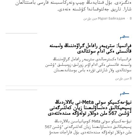
ەنگىزدى. بۇل قىتايدىڭ چيپ ونەركاسىبىنە قارسى باعىتتالعان
شارا. تاريف جەلتوقساندا كۇشىنە ەنەدى.
8 مين بۇرىن
·
Мұрат Байғадам
الەم
فرانسيا: ستريمەر رافاەل گراۆەننىڭ ولىمىنە
قاتىستى ەكى ادام سوتتالدى
فرانسيادا ەكسترەمالدى ستريمەر رافاەل گراۆەننىڭ
ولىمىنە قاتىستى ەكى ادام اۋىر زورلىق-زومبىلىق ءۇشىن
سوتتالدى. ولار شارتتى تۇردە باس بوستاندىعىنان
ايىرىلىپ، ايىپپۇل تولەدى.
8 مين بۇرىن
الەم
نيۋ-مەكسيكو سوتى Meta-نى بالالاردىڭ
پسيحيكالىق دەنساۋلىعىنا زيان كەلتىرگەنى
ءۇشىن 567 ملن دوللار تولەۋگە مىندەتتەدى
نيۋ-مەكسيكو سوتى Meta كومپانياسىن بالالاردىڭ
پسيحيكالىق دەنساۋلىعىنا زيان كەلتىرگەنى ءۇشىن 567
ملن دوللار تولەۋگە مىندەتتەدى. بۇل قاراجات ەمدەۋ