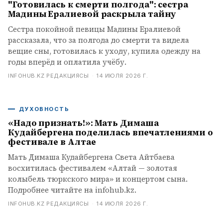
"Готовилась к смерти полгода": сестра
Мадины Ералиевой раскрыла тайну
Сестра покойной певицы Мадины Ералиевой
рассказала, что за полгода до смерти та видела
вещие сны, готовилась к уходу, купила одежду на
годы вперёд и оплатила учёбу.
INFOHUB.KZ РЕДАКЦИЯСЫ
·
14 ИЮЛЯ 2026 Г.
ДУХОВНОСТЬ
«Надо признать!»: Мать Димаша
Кудайбергена поделилась впечатлениями о
фестивале в Алтае
Мать Димаша Кудайбергена Света Айтбаева
восхитилась фестивалем «Алтай — золотая
колыбель тюркского мира» и концертом сына.
Подробнее читайте на infohub.kz.
INFOHUB.KZ РЕДАКЦИЯСЫ
·
14 ИЮЛЯ 2026 Г.