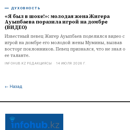
ДУХОВНОСТЬ
«Я был в шоке!»: молодая жена Жигера
Ауыпбаева поразила игрой на домбре
(ВИДЕО)
Известный певец Жигер Ауыпбаев поделился видео с
игрой на домбре его молодой жены Мумины, вызвав
восторг поклонников. Певец признался, что не знал о
ее таланте.
INFOHUB.KZ РЕДАКЦИЯСЫ
·
14 ИЮЛЯ 2026 Г.
←
Назад