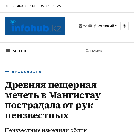
☀
…
468.60
541.13
5.69
69.25
☀
Русский
МЕНЮ
ДУХОВНОСТЬ
Древняя пещерная
мечеть в Мангистау
пострадала от рук
неизвестных
Неизвестные изменили облик