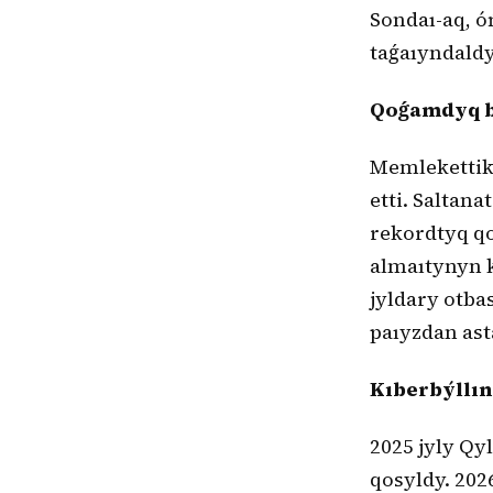
Sondaı-aq, 
taǵaıyndaldy
Qoǵamdyq be
Memlekettik 
etti. Saltan
rekordtyq qo
almaıtynyn k
jyldary otb
paıyzdan ast
Kıberbýllın
2025 jyly Qy
qosyldy. 202