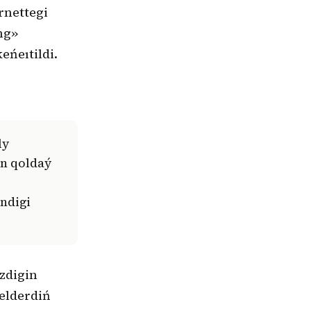
rnettegi
ng»
eńeıtildi.
an qoldaý
ndigi
izdigin
elderdiń