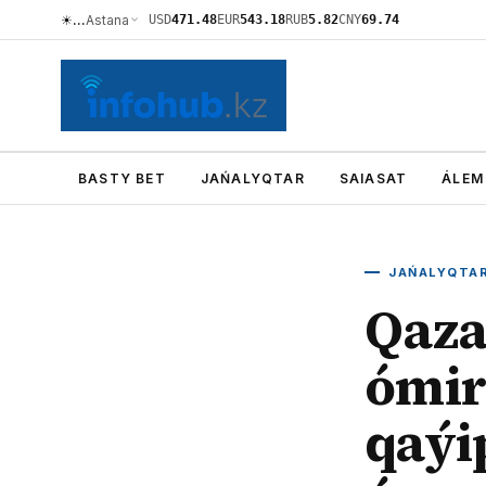
☀
…
Astana
USD
471.48
EUR
543.18
RUB
5.82
CNY
69.74
BASTY BET
JAŃALYQTAR
SAIASAT
ÁLEM
JAŃALYQTA
Qaza
ómir
qaýi