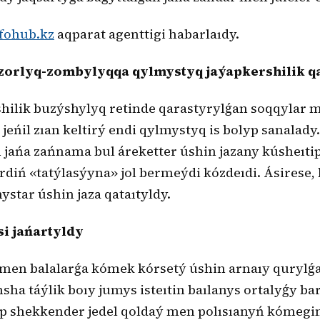
fohub.kz
aqparat agenttigi habarlaıdy.
zorlyq-zombylyqqa qylmystyq jaýapkershilik q
hilik buzýshylyq retinde qarastyrylǵan soqqylar 
jeńil zıan keltirý endi qylmystyq is bolyp sanalady.
jańa zańnama bul áreketter úshin jazany kúsheıtip
diń «tatýlasýyna» jol bermeýdi kózdeıdi. Ásirese, 
ystar úshin jaza qataıtyldy.
si jańartyldy
 men balalarǵa kómek kórsetý úshin arnaıy qurylǵ
sha táýlik boıy jumys isteıtin baılanys ortalyǵy bar
p shekkender jedel qoldaý men polısıanyń kómegin 