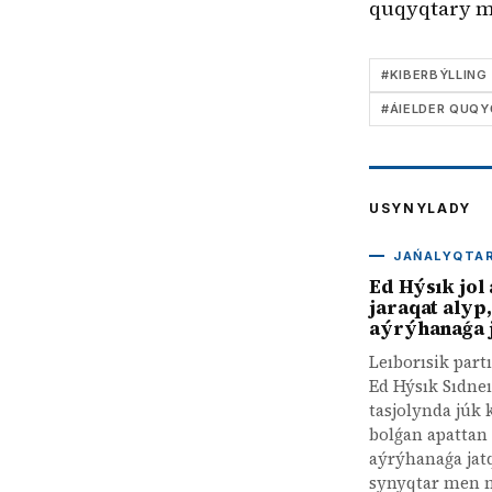
quqyqtary m
#
KIBERBÝLLING
#
ÁIELDER QUQY
USYNYLADY
JAŃALYQTA
Ed Hýsık jol
jaraqat alyp,
aýrýhanaǵa 
Leıborısik part
Ed Hýsık Sıdne
tasjolynda júk
bolǵan apattan 
aýrýhanaǵa jat
synyqtar men 