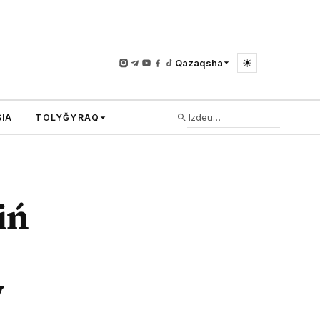
—
☀
Qazaqsha
IA
TOLYĞYRAQ
iń
y