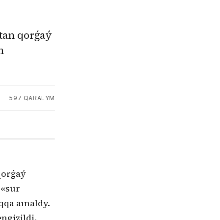
tan qorǵaý
n
597
QARALYM
qorǵaý
 «sur
qa aınaldy.
ngizildi.