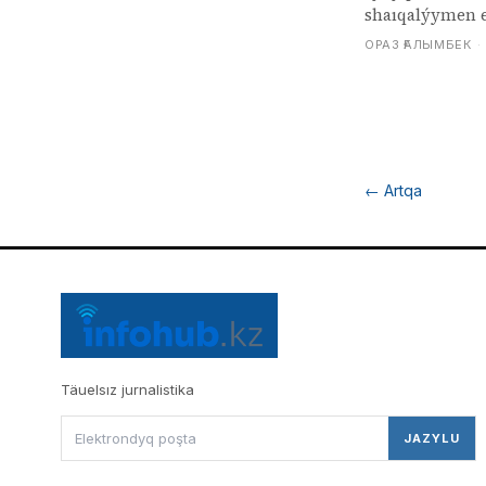
shaıqalýymen 
ОРАЗ ҒАЛЫМБЕК
·
←
Artqa
Täuelsız jurnalistika
JAZYLU