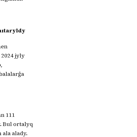
aıtaryldy
men
 2024 jyly
,
balalarǵa
an 111
. Bul ortalyq
ala alady.