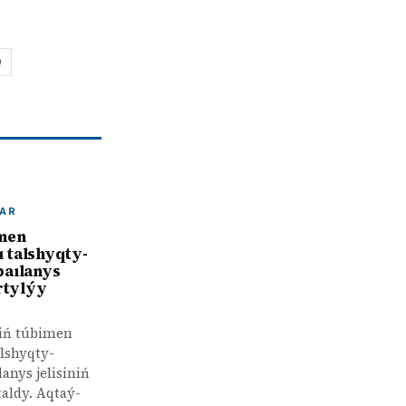
Q
AR
men
 talshyqty-
baılanys
artylýy
niń túbimen
lshyqty-
lanys jelisiniń
taldy. Aqtaý-