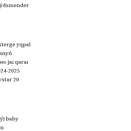
mbýdsmender
sterge yqpal
ıanyń
ı-jaı qaraı
024-2025
star 20
ý) baby
im