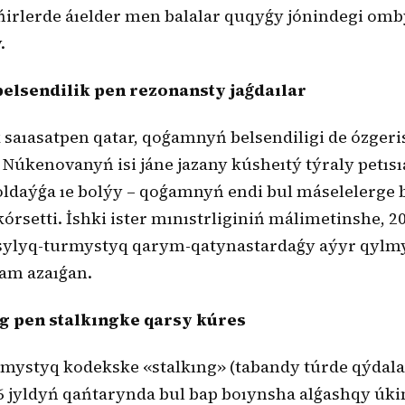
óńirlerde áıelder men balalar quqyǵy jónindegi o
.
lsendilik pen rezonansty jaǵdaılar
saıasatpen qatar, qoǵamnyń belsendiligi de ózgeri
at Núkenovanyń isi jáne jazany kúsheıtý týraly petıs
ldaýǵa ıe bolýy – qoǵamnyń endi bul máselelerge be
órsetti. İshki ister mınıstrliginiń málimetinshe, 2
asylyq-turmystyq qarym-qatynastardaǵy aýyr qylmy
am azaıǵan.
g pen stalkıngke qarsy kúres
lmystyq kodekske «stalkıng» (tabandy túrde qýdala
6 jyldyń qańtarynda bul bap boıynsha alǵashqy úk