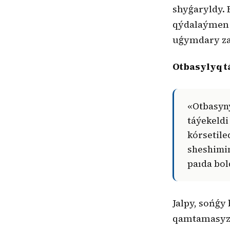
shyǵaryldy. 
qýdalaýmen b
uǵymdary zań
Otbasylyq t
«Otbasynyń sıfrlyq kartasy» jobasy iske qosyldy. Bul júıe arqyly
táýekeldi
kórsetile
sheshimi
paıda bol
Jalpy, sońǵy
qamtamasyz 