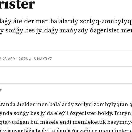
rister
aǵy áıelder men balalardy zorlyq-zombylyq
y sońǵy bes jyldaǵy mańyzdy ózgerister me
AKSIASY
·
2026 J. 6 NAÝRYZ
kz
standa áıelder men balalardy zorlyq-zombylyqtan 
ynda sońǵy bes jylda eleýli ózgerister boldy. Buryn
qta» qalǵan bul másele endi memlekettik basymdyq
ıdy jaqsartýǵa baǵyttalǵan jańa zańdar men júıeler e