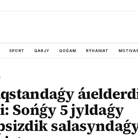
SPORT
QARJY
QOǴAM
RÝHANIAT
MOTIVAS
R
qstandaǵy áıelderd
i: Sońǵy 5 jyldaǵy
psizdik salasyndaǵ