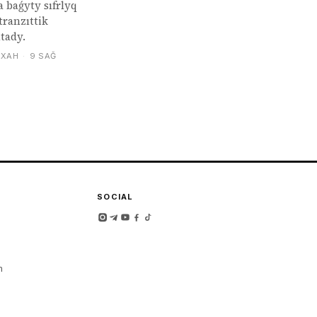
 baǵyty sıfrlyq
tranzıttik
ıtady.
ХАН
·
9 SAĞ
SOCIAL
m