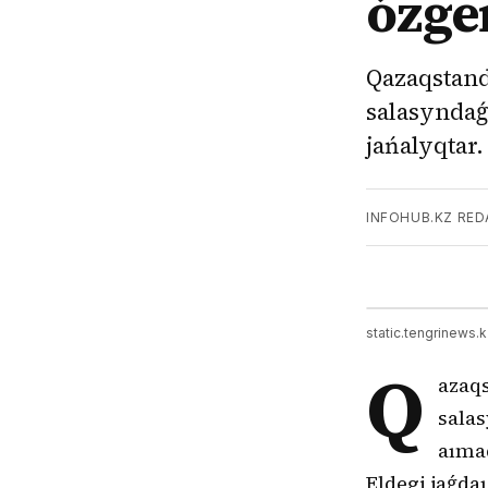
ózge
Qazaqstand
salasyndaǵ
jańalyqtar.
INFOHUB.KZ RED
static.tengrinews.
Q
azaq
salas
aıma
Eldegi jaǵda