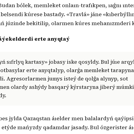
Budan bólek, memleket onlaın-trafıkpen, ıaǵnı ınte
elsendi kúrese bastady. «Travlá» jáne «kıberbýllı
 júzinde bekitilip, olarmen kúres mehanızmderi k
áýekelderdi erte anyqtaý
 otbasylar erte anyqtalyp, olarǵa memleket tarapyn
di. Agresorlarmen jumys isteý de qolǵa alynyp, sot
men olardy ashýdy basqarý kýrstaryna jiberý múmki
dy.
 bes jylda Qazaqstan áıelder men balalardyń qaýips
etýde mańyzdy qadamdar jasady. Bul ózgerister áı