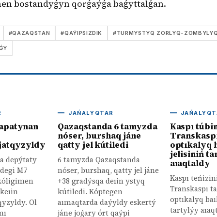
en bostandyǵyn qorǵaýǵa baǵyttalǵan.
#
QAZAQSTAN
#
QAÝIPSIZDIK
#
TURMYSTYQ ZORLYQ-ZOMBYLY
ǴY
R
JAŃALYQTAR
JAŃALYQT
 apatynan
Qazaqstanda 6 tamyzda
Kaspı túbi
nóser, burshaq jáne
Transkaspı
jatqyzyldy
qatty jel kútiledi
optıkalyq 
jelisiniń t
ıa depýtaty
6 tamyzda Qazaqstanda
aıaqtaldy
ıdegi M7
nóser, burshaq, qatty jel jáne
Kaspı teńizi
 kóligimen
+38 gradýsqa deıin ystyq
Transkaspı ta
keıin
kútiledi. Kóptegen
optıkalyq baı
qyzyldy. Ol
aımaqtarda daýyldy eskertý
tartylýy aıaq
mı
jáne joǵary órt qaýpi