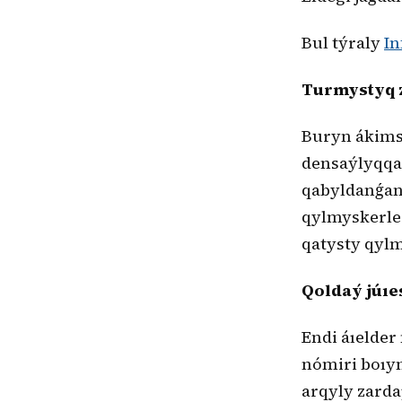
Bul týraly
In
Turmystyq 
Buryn ákims
densaýlyqqa 
qabyldanǵan 
qylmyskerler
qatysty qylm
Qoldaý júıe
Endi áıelder
nómiri boıyn
arqyly zarda