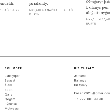
Sýmǵaıyt jańa
emdeldi.
jarıalandy.
baılanys pen 
1 SAĞ BURYN
МҰҚАШ ЖАДАЙХАН
·
4 SAĞ
áleýetti nyǵa
BURYN
МҰҚАШ ЖАДАЙ
BURYN
BÖLIMDER
BIZ TURALY
Jańalyqtar
Jarnama
Saıasat
Baılanys
Álem
Biz týraly
Sport
kazads2015@gmail.co
Qarjy
+7-777-881-33-38
Qoǵam
Rýhanıat
Motıvasıa