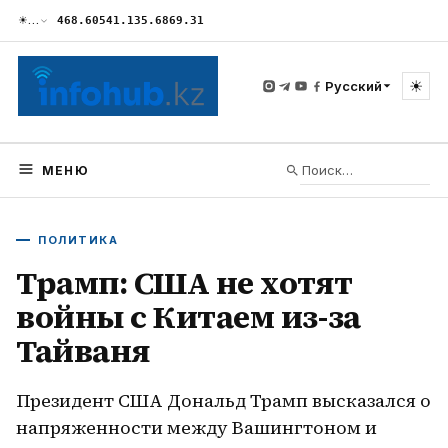
☀
…
468.60
541.13
5.68
69.31
☀
Русский
МЕНЮ
ПОЛИТИКА
Трамп: США не хотят
войны с Китаем из-за
Тайваня
Президент США Дональд Трамп высказался о
напряженности между Вашингтоном и