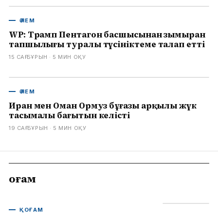
ӘЛЕМ
WP: Трамп Пентагон басшысынан зымыран
тапшылығы туралы түсініктеме талап етті
15 САҒ БҰРЫН
· 5
МИН ОҚУ
ӘЛЕМ
Иран мен Оман Ормуз бұғазы арқылы жүк
тасымалы бағытын келісті
19 САҒ БҰРЫН
· 5
МИН ОҚУ
Қоғам
ҚОҒАМ