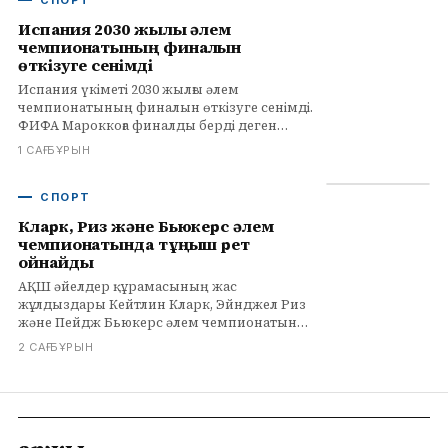
СПОРТ
Испания 2030 жылғы әлем
чемпионатының финалын
өткізуге сенімді
Испания үкіметі 2030 жылғы әлем
чемпионатының финалын өткізуге сенімді.
ФИФА Мароккоға финалды берді деген
хабарды жоққа шығарды.
1 САҒ БҰРЫН
СПОРТ
Кларк, Риз және Бьюкерс әлем
чемпионатында тұңғыш рет
ойнайды
АҚШ әйелдер құрамасының жас
жұлдыздары Кейтлин Кларк, Эйнджел Риз
және Пейдж Бьюкерс әлем чемпионатында
тұңғыш рет ойнайды. Команда Берлинде
2 САҒ БҰРЫН
қатарынан бесінші алтынды мақсат етеді.