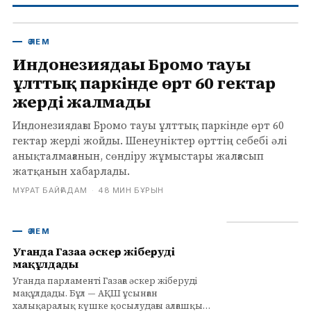
ӘЛЕМ
Индонезиядағы Бромо тауы
ұлттық паркінде өрт 60 гектар
жерді жалмады
Индонезиядағы Бромо тауы ұлттық паркінде өрт 60
гектар жерді жойды. Шенеуніктер өрттің себебі әлі
анықталмағанын, сөндіру жұмыстары жалғасып
жатқанын хабарлады.
МҰРАТ БАЙҒАДАМ
·
48 МИН БҰРЫН
ӘЛЕМ
Уганда Газаға әскер жіберуді
мақұлдады
Уганда парламенті Газаға әскер жіберуді
мақұлдады. Бұл — АҚШ ұсынған
халықаралық күшке қосылудағы алғашқы