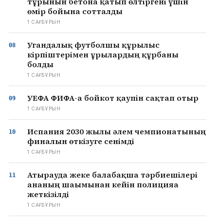
тұрғынын бетонға қатып өлтіргені үшін
өмір бойына сотталды
1 САҒ БҰРЫН
Угандалық футболшы құрылыс
кірпіштерімен ұрылардың құрбаны
болды
1 САҒ БҰРЫН
УЕФА ФИФА-ға бойкот қаупін сақтап отыр
1 САҒ БҰРЫН
Испания 2030 жылғы әлем чемпионатының
финалын өткізуге сенімді
1 САҒ БҰРЫН
Атырауда жеке балабақша тәрбиешілері
ананың шағымынан кейін полицияға
жеткізілді
1 САҒ БҰРЫН