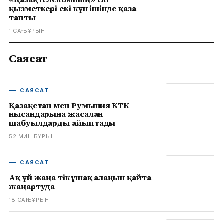
қызметкері екі күн ішінде қаза
тапты
1 САҒ БҰРЫН
Саясат
САЯСАТ
Қазақстан мен Румыния КТК
нысандарына жасалған
шабуылдарды айыптады
52 МИН БҰРЫН
САЯСАТ
Ақ үй жаңа тікұшақ алаңын қайта
жаңартуда
18 САҒ БҰРЫН