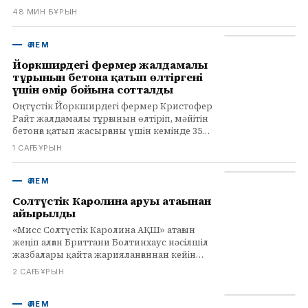
қадам. Трамптың Бейбітшілік кеңесінің
48 МИН БҰРЫН
жоспары бойынша 20 мың адамдық күш
аймаққа енгізіледі.
ӘЛЕМ
Йоркширдегі фермер жалдамалы
тұрғынын бетонға қатып өлтіргені
үшін өмір бойына сотталды
Оңтүстік Йоркширдегі фермер Кристофер
Райт жалдамалы тұрғынын өлтіріп, мәйітін
бетонға қатып жасырғаны үшін кемінде 35
жылға сотталды.
1 САҒ БҰРЫН
ӘЛЕМ
Солтүстік Каролина аруы атағынан
айырылды
«Мисс Солтүстік Каролина АҚШ» атағын
жеңіп алған Бриттани Болтинхаус нәсілшіл
жазбалары қайта жарияланғаннан кейін
атағынан айырылды. Бірінші вице-мисс
2 САҒ БҰРЫН
Майла Хэдли атақты иеленді.
ӘЛЕМ