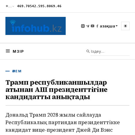
☀
…
469.70
542.59
5.80
69.46
☀
Қазақша
МӘЗІР
ӘЛЕМ
Трамп республиканшылдар
атынан АҚШ президенттігіне
кандидатты анықтады
Дональд Трамп 2028 жылғы сайлауда
Республикалық партиядан президенттікке
кандидат вице-президент Джей Ди Вэнс