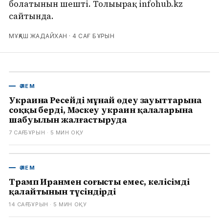
болатынын шешті. Толығырақ infohub.kz
сайтында.
МҰҚАШ ЖАДАЙХАН ·
4 САҒ БҰРЫН
ӘЛЕМ
Украина Ресейдің мұнай өңдеу зауыттарына
соққы берді, Мәскеу украин қалаларына
шабуылын жалғастыруда
7 САҒ БҰРЫН
· 5
МИН ОҚУ
ӘЛЕМ
Трамп Иранмен соғысты емес, келісімді
қалайтынын түсіндірді
14 САҒ БҰРЫН
· 5
МИН ОҚУ