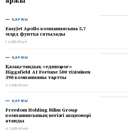
Қаржы
ҚАРЖЫ
EasyJet Apollo компаниясына 5,7
млрд фунтқа сатылады
1 САҒ БҰРЫН
ҚАРЖЫ
Қазақстандық «единорог»
Higgsfield AI Fortune 500 тізімінен
390 компанияны тартты
3 САҒ БҰРЫН
ҚАРЖЫ
Freedom Holding Bilim Group
компаниясының негізгі акционері
атанды
4 САҒ БҰРЫН