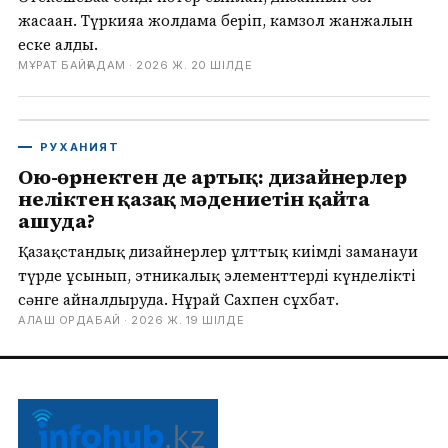
жасаған. Түркияға жолдама беріп, камзол жанжалын
еске алды.
МҰРАТ БАЙҒАДАМ ·
2026 Ж. 20 ШІЛДЕ
РУХАНИЯТ
Ою-өрнектен де артық: дизайнерлер
неліктен қазақ мәдениетін қайта
ашуда?
Қазақстандық дизайнерлер ұлттық киімді заманауи
түрде ұсынып, этникалық элементтерді күнделікті
сәнге айналдыруда. Нұрай Сахпен сұхбат.
АЛАШ ОРДАБАЙ ·
2026 Ж. 19 ШІЛДЕ