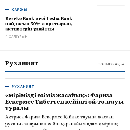
ҚАРЖЫ
Bereke Bank иесі Lesha Bank
пайдасын 50%-ға арттырып,
активтерін ұлғайтты
4 САҒ БҰРЫН
Руханият
ТОЛЫҒЫРАҚ
→
РУХАНИЯТ
«Өмірімізді өзіміз жасайық»: Фариза
Ескермес Тибеттен кейінгі ой-толғауы
туралы
Актриса Фариза Ескермес Қайлас тауына жасаған
рухани сапарынан кейін қарапайым адам өмірінің