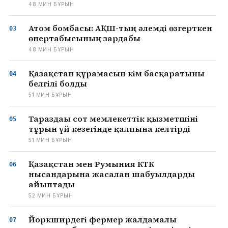
48 МИН БҰРЫН
Атом бомбасы: АҚШ-тың әлемді өзгерткен
өнертабысының зардабы
48 МИН БҰРЫН
Қазақстан құрамасын кім басқаратыны
белгілі болды
51 МИН БҰРЫН
Тараздағы сот мемлекеттік қызметшіні
тұрғын үй кезегінде қалпына келтірді
51 МИН БҰРЫН
Қазақстан мен Румыния КТК
нысандарына жасалған шабуылдарды
айыптады
52 МИН БҰРЫН
Йоркширдегі фермер жалдамалы