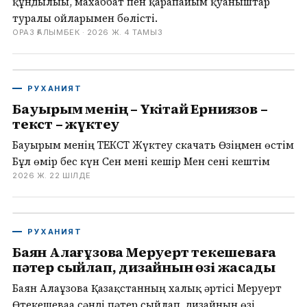
құндылығы, махаббат пен қарапайым қуаныштар
туралы ойларымен бөлісті.
ОРАЗ ҒАЛЫМБЕК ·
2026 Ж. 4 ТАМЫЗ
РУХАНИЯТ
Бауырым менің – Үкітай Ерниязов –
текст – жүктеу
Бауырым менің ТЕКСТ Жүктеу скачать Өзіңмен өстім
Бұл өмір бес күн Сен мені кешір Мен сені кештім
2026 Ж. 22 ШІЛДЕ
РУХАНИЯТ
Баян Алағұзова Меруерт Өтекешеваға
пәтер сыйлап, дизайнын өзі жасады
Баян Алағұзова Қазақстанның халық әртісі Меруерт
Өтекешеваға сәнді пәтер сыйлап, дизайнын өзі