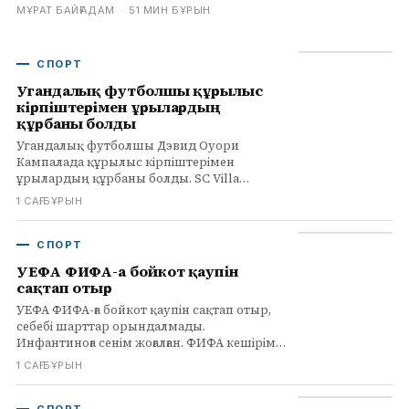
МҰРАТ БАЙҒАДАМ
·
51 МИН БҰРЫН
СПОРТ
Угандалық футболшы құрылыс
кірпіштерімен ұрылардың
құрбаны болды
Угандалық футболшы Дэвид Оуори
Кампалада құрылыс кірпіштерімен
ұрылардың құрбаны болды. SC Villa
капитаны әрі ұлттық құрама
1 САҒ БҰРЫН
ойыншысының қайғылы қазасы спорт
қауымдастығын дүр сілкіндірді.
СПОРТ
УЕФА ФИФА-ға бойкот қаупін
сақтап отыр
УЕФА ФИФА-ға бойкот қаупін сақтап отыр,
себебі шарттар орындалмады.
Инфантиноға сенім жоғалған. ФИФА кешірім
сұрағанымен, УЕФА ұстанымын өзгертпеді.
1 САҒ БҰРЫН