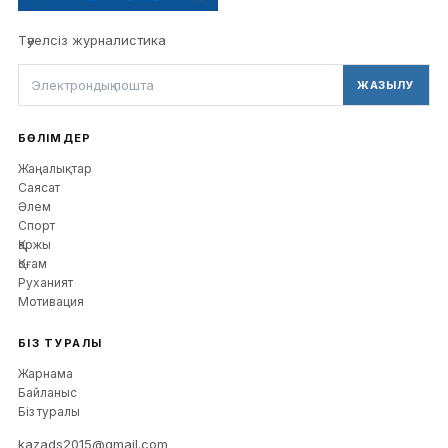
Тәуелсіз журналистика
ЖАЗЫЛУ
БӨЛІМДЕР
Жаңалықтар
Саясат
Әлем
Спорт
Қаржы
Қоғам
Руханият
Мотивация
БІЗ ТУРАЛЫ
Жарнама
Байланыс
Біз туралы
kazads2015@gmail.com