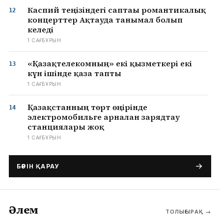
Каспий теңізіндегі саптағы романтикалық
концерттер Ақтауда танымал болып
келеді
1 САҒ БҰРЫН
«Қазақтелекомның» екі қызметкері екі
күн ішінде қаза тапты
1 САҒ БҰРЫН
Қазақстанның төрт өңірінде
электромобильге арналған зарядтау
станциялары жоқ
1 САҒ БҰРЫН
БӘРІН ҚАРАУ
Әлем
ТОЛЫҒЫРАҚ
→