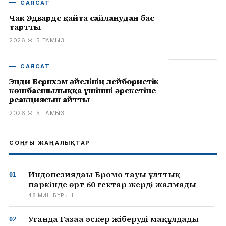
САЯСАТ
Чак Эдвардс қайта сайланудан бас
тартты
2026 Ж. 5 ТАМЫЗ
САЯСАТ
Энди Бернхэм әйелінің лейбористік
көшбасшылыққа үшінші әрекетіне
реакциясын айтты
2026 Ж. 5 ТАМЫЗ
СОҢҒЫ ЖАҢАЛЫҚТАР
Индонезиядағы Бромо тауы ұлттық
паркінде өрт 60 гектар жерді жалмады
48 МИН БҰРЫН
Уганда Газаға әскер жіберуді мақұлдады