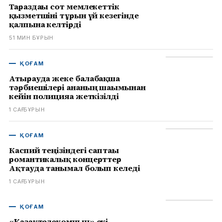
Тараздағы сот мемлекеттік
қызметшіні тұрғын үй кезегінде
қалпына келтірді
51 МИН БҰРЫН
ҚОҒАМ
Атырауда жеке балабақша
тәрбиешілері ананың шағымынан
кейін полицияға жеткізілді
1 САҒ БҰРЫН
ҚОҒАМ
Каспий теңізіндегі саптағы
романтикалық концерттер
Ақтауда танымал болып келеді
1 САҒ БҰРЫН
ҚОҒАМ
«Қазақтелекомның» екі