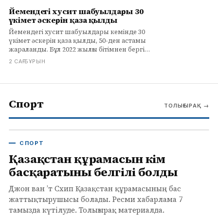
Йемендегі хусит шабуылдары 30
үкімет әскерін қаза қылды
Йемендегі хусит шабуылдары кемінде 30
үкімет әскерін қаза қылды, 50-ден астамы
жараланды. Бұл 2022 жылғы бітімнен бергі
ең ірі эскалация.
2 САҒ БҰРЫН
Спорт
ТОЛЫҒЫРАҚ
→
СПОРТ
Қазақстан құрамасын кім
басқаратыны белгілі болды
Джон ван ’т Схип Қазақстан құрамасының бас
жаттықтырушысы болады. Ресми хабарлама 7
тамызда күтілуде. Толығырақ материалда.