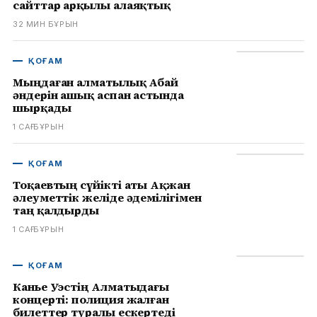
сайттар арқылы алаяқтық
32 МИН БҰРЫН
ҚОҒАМ
Мыңдаған алматылық Абай
әндерін ашық аспан астында
шырқады
1 САҒ БҰРЫН
ҚОҒАМ
Тоқаевтың сүйікті аты Ақжан
әлеуметтік желіде әдемілігімен
таң қалдырды
1 САҒ БҰРЫН
ҚОҒАМ
Канье Уэстің Алматыдағы
концерті: полиция жалған
билеттер туралы ескертеді