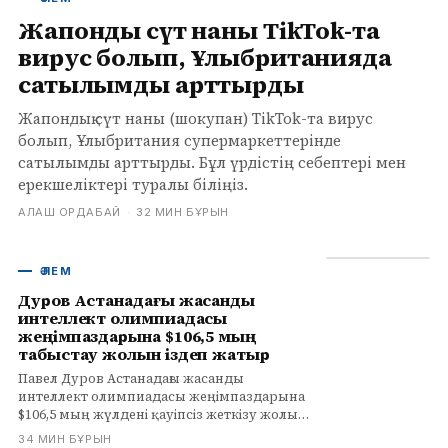
Жапондық сүт наны TikTok-та
вирус болып, Ұлыбританияда
сатылымды арттырды
Жапондық сүт наны (шокупан) TikTok-та вирус
болып, Ұлыбритания супермаркеттерінде
сатылымды арттырды. Бұл үрдістің себептері мен
ерекшеліктері туралы біліңіз.
АЛАШ ОРДАБАЙ
·
32 МИН БҰРЫН
ӘЛЕМ
Дуров Астанадағы жасанды
интеллект олимпиадасы
жеңімпаздарына $106,5 мың
табыстау жолын іздеп жатыр
Павел Дуров Астанадағы жасанды
интеллект олимпиадасы жеңімпаздарына
$106,5 мың жүлдені қауіпсіз жеткізу жолын
іздеп жатыр. Ресейлік команда жеңді,
34 МИН БҰРЫН