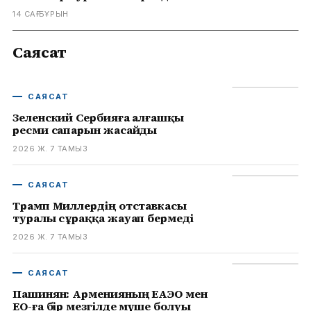
14 САҒ БҰРЫН
Саясат
САЯСАТ
Зеленский Сербияға алғашқы
ресми сапарын жасайды
2026 Ж. 7 ТАМЫЗ
САЯСАТ
Трамп Миллердің отставкасы
туралы сұраққа жауап бермеді
2026 Ж. 7 ТАМЫЗ
САЯСАТ
Пашинян: Арменияның ЕАЭО мен
ЕО-ға бір мезгілде мүше болуы