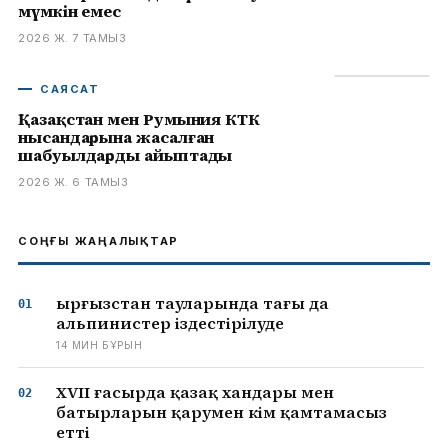
мүмкін емес
2026 Ж. 7 ТАМЫЗ
САЯСАТ
Қазақстан мен Румыния КТК
нысандарына жасалған
шабуылдарды айыптады
2026 Ж. 6 ТАМЫЗ
СОҢҒЫ ЖАҢАЛЫҚТАР
Қырғызстан тауларында тағы да
альпинистер іздестірілуде
14 МИН БҰРЫН
XVII ғасырда қазақ хандары мен
батырларын қарумен кім қамтамасыз
етті