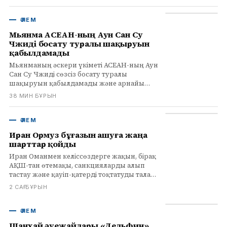
Артем Горохов жеке есепте бірінші орын
алды.
ӘЛЕМ
Мьянма АСЕАН-ның Аун Сан Су
Чжиді босату туралы шақыруын
қабылдамады
Мьянманың әскери үкіметі АСЕАН-ның Аун
Сан Су Чжиді сөзсіз босату туралы
шақыруын қабылдамады және арнайы
өкіл қажеттігін жоққа шығарды, заңды
38 МИН БҰРЫН
рәсімдерді алға тартты.
ӘЛЕМ
Иран Ормуз бұғазын ашуға жаңа
шарттар қойды
Иран Оманмен келіссөздерге жақын, бірақ
АҚШ-тан өтемақы, санкцияларды алып
тастау және қауіп-қатерді тоқтатуды талап
етеді. Ормуз бұғазының ашылуы
2 САҒ БҰРЫН
Вашингтонның келісіміне байланысты.
ӘЛЕМ
Шанхай әуежайлары «Дельфин»