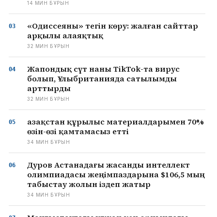
14 МИН БҰРЫН
«Одиссеяны» тегін көру: жалған сайттар
арқылы алаяқтық
32 МИН БҰРЫН
Жапондық сүт наны TikTok-та вирус
болып, Ұлыбританияда сатылымды
арттырды
32 МИН БҰРЫН
Қазақстан құрылыс материалдарымен 70%
өзін-өзі қамтамасыз етті
34 МИН БҰРЫН
Дуров Астанадағы жасанды интеллект
олимпиадасы жеңімпаздарына $106,5 мың
табыстау жолын іздеп жатыр
34 МИН БҰРЫН