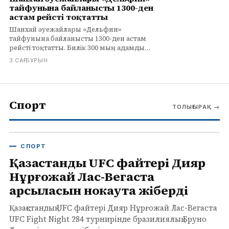
тайфунына байланысты 1300-ден
астам рейсті тоқтатты
Шанхай әуежайлары «Дельфин»
тайфунына байланысты 1300-ден астам
рейсті тоқтатты. Билік 300 мың адамды
эвакуациялады, Чжэцзянда қатты жаңбыр
3 САҒ БҰРЫН
мен көшкін қаупі бар.
Спорт
ТОЛЫҒЫРАҚ
→
СПОРТ
Қазақстандық UFC файтері Дияр
Нұрғожай Лас-Вегаста
қарсыласын нокаутқа жіберді
Қазақстандық UFC файтері Дияр Нұрғожай Лас-Вегаста
UFC Fight Night 284 турнирінде бразилиялық Бруно