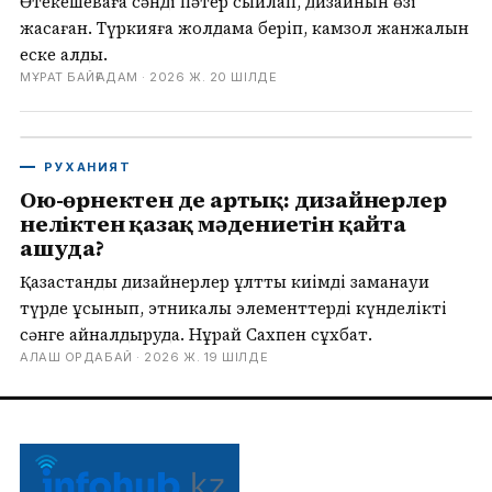
Өтекешеваға сәнді пәтер сыйлап, дизайнын өзі
жасаған. Түркияға жолдама беріп, камзол жанжалын
еске алды.
МҰРАТ БАЙҒАДАМ ·
2026 Ж. 20 ШІЛДЕ
РУХАНИЯТ
Ою-өрнектен де артық: дизайнерлер
неліктен қазақ мәдениетін қайта
ашуда?
Қазақстандық дизайнерлер ұлттық киімді заманауи
түрде ұсынып, этникалық элементтерді күнделікті
сәнге айналдыруда. Нұрай Сахпен сұхбат.
АЛАШ ОРДАБАЙ ·
2026 Ж. 19 ШІЛДЕ