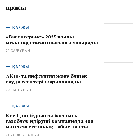
Қаржы
ҚАРЖЫ
«Вагонсервис» 2025 жылы
миллиардтаған шығынға ұшырады
21 САҒ БҰРЫН
ҚАРЖЫ
АҚШ-та инфляция және бөлшек
сауда есептері жарияланады
23 САҒ БҰРЫН
ҚАРЖЫ
Kcell-дің бұрынғы басшысы
газоблок өндіруші компанияда 400
млн теңгеге жуық табыс тапты
2026 Ж. 7 ТАМЫЗ