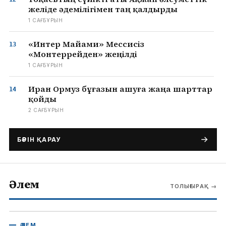
желіде әдемілігімен таң қалдырды
1 САҒ БҰРЫН
«Интер Майами» Мессисіз
«Монтеррейден» жеңілді
1 САҒ БҰРЫН
Иран Ормуз бұғазын ашуға жаңа шарттар
қойды
2 САҒ БҰРЫН
БӘРІН ҚАРАУ
Әлем
ТОЛЫҒЫРАҚ
→
ӘЛЕМ