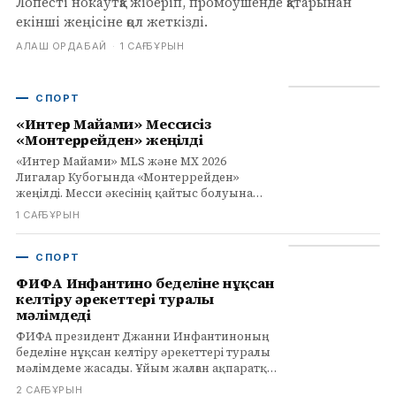
Лопесті нокаутқа жіберіп, промоушенде қатарынан
екінші жеңісіне қол жеткізді.
АЛАШ ОРДАБАЙ
·
1 САҒ БҰРЫН
СПОРТ
«Интер Майами» Мессисіз
«Монтеррейден» жеңілді
«Интер Майами» MLS және MX 2026
Лигалар Кубогында «Монтеррейден»
жеңілді. Месси әкесінің қайтыс болуына
байланысты матчты өткізіп жіберді.
1 САҒ БҰРЫН
Толығырақ infohub.kz сайтында.
СПОРТ
ФИФА Инфантино беделіне нұқсан
келтіру әрекеттері туралы
мәлімдеді
ФИФА президент Джанни Инфантиноның
беделіне нұқсан келтіру әрекеттері туралы
мәлімдеме жасады. Ұйым жалған ақпаратқа
қарсы тұруға ниетті.
2 САҒ БҰРЫН