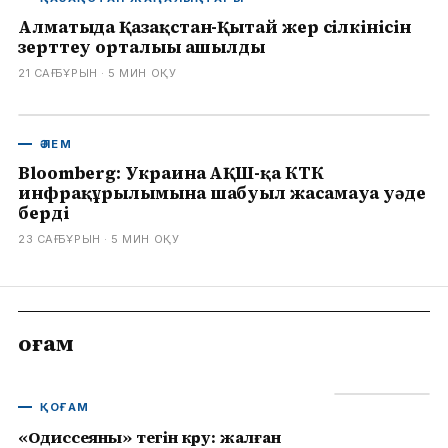
Алматыда Қазақстан-Қытай жер сілкінісін
зерттеу орталығы ашылды
21 САҒ БҰРЫН
· 5
МИН ОҚУ
ӘЛЕМ
Bloomberg: Украина АҚШ-қа КТК
инфрақұрылымына шабуыл жасамауға уәде
берді
23 САҒ БҰРЫН
· 5
МИН ОҚУ
Қоғам
ҚОҒАМ
«Одиссеяны» тегін көру: жалған