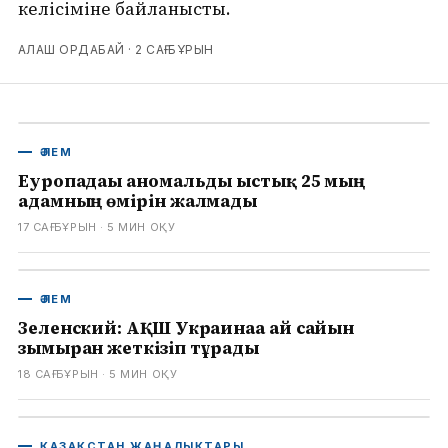
келісіміне байланысты.
АЛАШ ОРДАБАЙ ·
2 САҒ БҰРЫН
ӘЛЕМ
Еуропадағы аномальды ыстық 25 мың
адамның өмірін жалмады
17 САҒ БҰРЫН
· 5
МИН ОҚУ
ӘЛЕМ
Зеленский: АҚШ Украинаға ай сайын
зымыран жеткізіп тұрады
18 САҒ БҰРЫН
· 5
МИН ОҚУ
ҚАЗАҚСТАН ЖАҢАЛЫҚТАРЫ