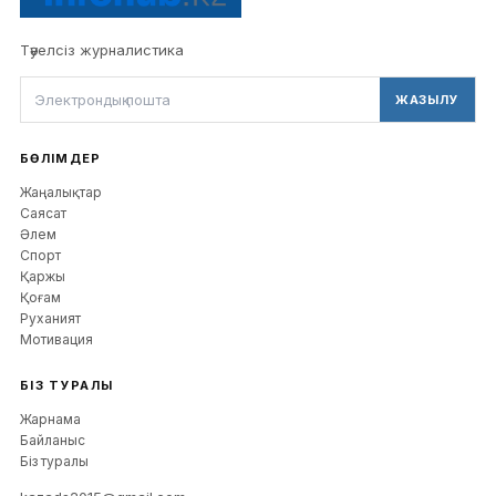
Тәуелсіз журналистика
ЖАЗЫЛУ
БӨЛІМДЕР
Жаңалықтар
Саясат
Әлем
Спорт
Қаржы
Қоғам
Руханият
Мотивация
БІЗ ТУРАЛЫ
Жарнама
Байланыс
Біз туралы