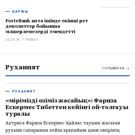
ҚАРЖЫ
ForteBank апта ішінде екінші рет
депозиттер бойынша
мөлшерлемелерді төмендетті
2026 Ж. 7 ТАМЫЗ
Руханият
ТОЛЫҒЫРАҚ
→
РУХАНИЯТ
«Өмірімізді өзіміз жасайық»: Фариза
Ескермес Тибеттен кейінгі ой-толғауы
туралы
Актриса Фариза Ескермес Қайлас тауына жасаған
рухани сапарынан кейін қарапайым адам өмірінің