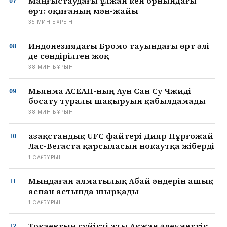
Маңғыстаудағы Құлжан кен орнындағы
өрт: оқиғаның мән-жайы
35 МИН БҰРЫН
Индонезиядағы Бромо тауындағы өрт әлі
де сөндірілген жоқ
38 МИН БҰРЫН
Мьянма АСЕАН-ның Аун Сан Су Чжиді
босату туралы шақыруын қабылдамады
38 МИН БҰРЫН
Қазақстандық UFC файтері Дияр Нұрғожай
Лас-Вегаста қарсыласын нокаутқа жіберді
1 САҒ БҰРЫН
Мыңдаған алматылық Абай әндерін ашық
аспан астында шырқады
1 САҒ БҰРЫН
Тоқаевтың сүйікті аты Ақжан әлеуметтік