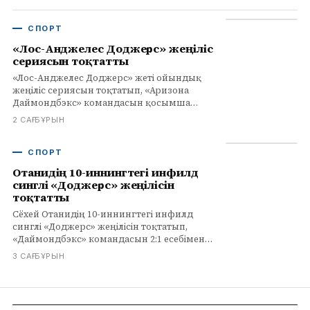
СПОРТ
«Лос-Анджелес Доджерс» жеңіліс
сериясын тоқтатты
«Лос-Анджелес Доджерс» жеті ойындық
жеңіліс сериясын тоқтатып, «Аризона
Даймондбэкс» командасын қосымша
иннингте 2:1 есебімен жеңді. Сёхэй
2 САҒ БҰРЫН
Отанидің инфилдтегі синглы шешуші
болды.
СПОРТ
Отанидің 10-иннингтегі инфилд
синглі «Доджерс» жеңілісін
тоқтатты
Сёхей Отанидің 10-иннингтегі инфилд
синглі «Доджерс» жеңілісін тоқтатып,
«Даймондбэкс» командасын 2:1 есебімен
ұтты. Толығырақ infohub.kz сайтында.
3 САҒ БҰРЫН