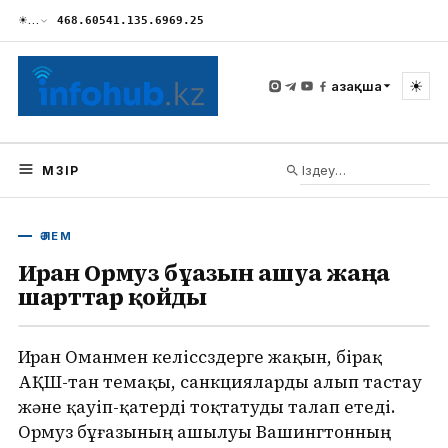
☀
…
468.60
541.13
5.69
69.25
☀
Қазақша
МӘЗІР
ӘЛЕМ
Иран Ормуз бұғазын ашуға жаңа
шарттар қойды
Иран Оманмен келіссөздерге жақын, бірақ
АҚШ-тан өтемақы, санкцияларды алып тастау
және қауіп-қатерді тоқтатуды талап етеді.
Ормуз бұғазының ашылуы Вашингтонның