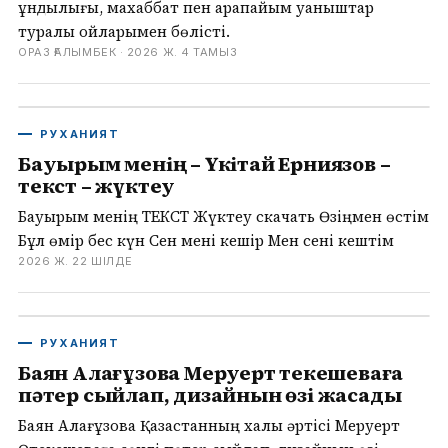
құндылығы, махаббат пен қарапайым қуаныштар
туралы ойларымен бөлісті.
ОРАЗ ҒАЛЫМБЕК ·
2026 Ж. 4 ТАМЫЗ
РУХАНИЯТ
Бауырым менің – Үкітай Ерниязов –
текст – жүктеу
Бауырым менің ТЕКСТ Жүктеу скачать Өзіңмен өстім
Бұл өмір бес күн Сен мені кешір Мен сені кештім
2026 Ж. 22 ШІЛДЕ
РУХАНИЯТ
Баян Алағұзова Меруерт Өтекешеваға
пәтер сыйлап, дизайнын өзі жасады
Баян Алағұзова Қазақстанның халық әртісі Меруерт