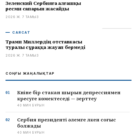
Зеленский Сербияға алғашқы
ресми сапарын жасайды
2026 Ж. 7 ТАМЫЗ
САЯСАТ
Трамп Миллердің отставкасы
туралы сұраққа жауап бермеді
2026 Ж. 7 ТАМЫЗ
СОҢҒЫ ЖАҢАЛЫҚТАР
Күніне бір стакан шырын депрессиямен
күресуге көмектеседі — зерттеу
40 МИН БҰРЫН
Сербия президенті әлемге үлкен соғыс
болжады
40 МИН БҰРЫН