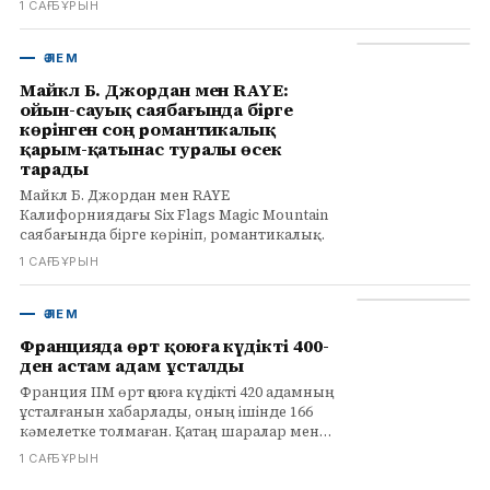
1 САҒ БҰРЫН
сайтында.
ӘЛЕМ
Майкл Б. Джордан мен RAYE:
ойын-сауық саябағында бірге
көрінген соң романтикалық
қарым-қатынас туралы өсек
тарады
Майкл Б. Джордан мен RAYE
Калифорниядағы Six Flags Magic Mountain
саябағында бірге көрініп, романтикалық
қарым-қатынас туралы өсек тудырды.
1 САҒ БҰРЫН
Толығырақ infohub.kz сайтында.
ӘЛЕМ
Францияда өрт қоюға күдікті 400-
ден астам адам ұсталды
Франция ІІМ өрт қоюға күдікті 420 адамның
ұсталғанын хабарлады, оның ішінде 166
кәмелетке толмаған. Қатаң шаралар мен
сот үкімдері туралы толығырақ.
1 САҒ БҰРЫН