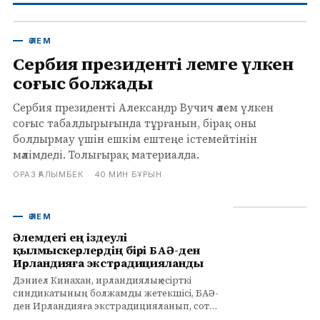
ӘЛЕМ
Сербия президенті әлемге үлкен
соғыс болжады
Сербия президенті Александр Вучич әлем үлкен
соғыс табалдырығында тұрғанын, бірақ оны
болдырмау үшін ешкім ештеңе істемейтінін
мәлімдеді. Толығырақ материалда.
ОРАЗ ҒАЛЫМБЕК
·
40 МИН БҰРЫН
ӘЛЕМ
Әлемдегі ең іздеулі
қылмыскерлердің бірі БАӘ-ден
Ирландияға экстрадицияланды
Дэниел Кинахан, ирландиялық есірткі
синдикатының болжамды жетекшісі, БАӘ-
ден Ирландияға экстрадицияланып, сот
алдына келді. Толығырақ infohub.kz