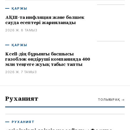
ҚАРЖЫ
АҚШ-та инфляция және бөлшек
сауда есептері жарияланады
2026 Ж. 8 ТАМЫЗ
ҚАРЖЫ
Kcell-дің бұрынғы басшысы
газоблок өндіруші компанияда 400
млн теңгеге жуық табыс тапты
2026 Ж. 7 ТАМЫЗ
Руханият
ТОЛЫҒЫРАҚ
→
РУХАНИЯТ