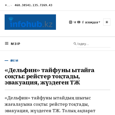
☀
…
468.38
541.13
5.72
69.43
☀
Қазақша
МӘЗІР
ӘЛЕМ
«Дельфин» тайфуны Қытайға
соқты: рейстер тоқтады,
эвакуация, жүздеген ТЖ
«Дельфин» тайфуны Қытайдың шығыс
жағалауына соқты: рейстер тоқтады,
эвакуация, жүздеген ТЖ. Толық ақпарат