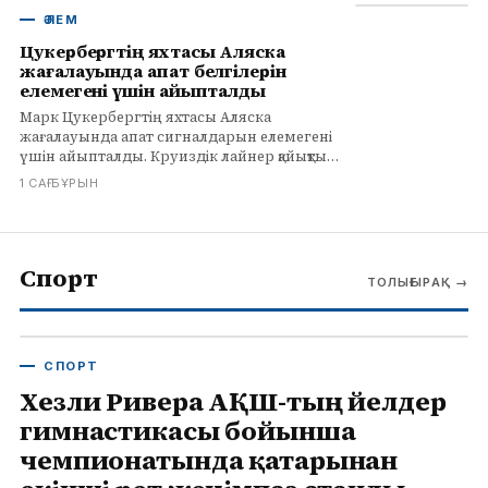
ӘЛЕМ
Цукербергтің яхтасы Аляска
жағалауында апат белгілерін
елемегені үшін айыпталды
Марк Цукербергтің яхтасы Аляска
жағалауында апат сигналдарын елемегені
үшін айыпталды. Круиздік лайнер қайықты
құтқарды, ал миллиардердің яхтасы
1 САҒ БҰРЫН
шақыруларға жауап бермеді.
Спорт
ТОЛЫҒЫРАҚ
→
СПОРТ
Хезли Ривера АҚШ-тың әйелдер
гимнастикасы бойынша
чемпионатында қатарынан