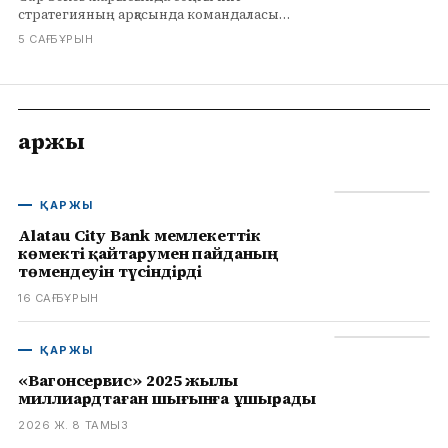
стратегияның арқасында командаласы
Кристофер Беллді артта қалдырып,
5 САҒ БҰРЫН
маусымдағы екінші жеңісіне қол жеткізді.
Қаржы
ҚАРЖЫ
Alatau City Bank мемлекеттік
көмекті қайтарумен пайданың
төмендеуін түсіндірді
16 САҒ БҰРЫН
ҚАРЖЫ
«Вагонсервис» 2025 жылы
миллиардтаған шығынға ұшырады
2026 Ж. 8 ТАМЫЗ