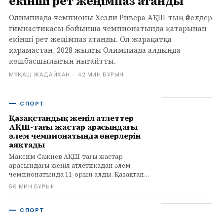
екінші рет жеңімпаз атанды
Олимпиада чемпионы Хезли Ривера АҚШ-тың әйелдер
гимнастикасы бойынша чемпионатында қатарынан
екінші рет жеңімпаз атанды. Ол жарақатқа
қарамастан, 2028 жылғы Олимпиада алдында
көшбасшылығын нығайтты.
МҰҚАШ ЖАДАЙХАН
·
42 МИН БҰРЫН
СПОРТ
Қазақстандық жеңіл атлеттер
АҚШ-тағы жастар арасындағы
әлем чемпионатында өнерлерін
аяқтады
Максим Сажнев АҚШ-тағы жастар
арасындағы жеңіл атлетикадан әлем
чемпионатында 11-орын алды. Қазақстан
2008 жылдан бері ең көп құраммен қатысты.
56 МИН БҰРЫН
СПОРТ