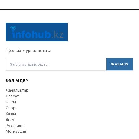
Тәуелсіз журналистика
ЖАЗЫЛУ
БӨЛІМДЕР
Жаңалықтар
Саясат
Әлем
Спорт
Қаржы
Қоғам
Руханият
Мотивация