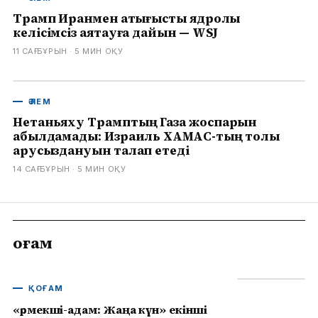
Трамп Иранмен қақтығысты ядролық
келісімсіз аяқтауға дайын — WSJ
11 САҒ БҰРЫН
· 5
МИН ОҚУ
ӘЛЕМ
Нетаньяху Трамптың Газа жоспарын
қабылдамады: Израиль ХАМАС-тың толық
қарусыздануын талап етеді
14 САҒ БҰРЫН
· 5
МИН ОҚУ
Қоғам
ҚОҒАМ
«Өрмекші-адам: Жаңа күн» екінші