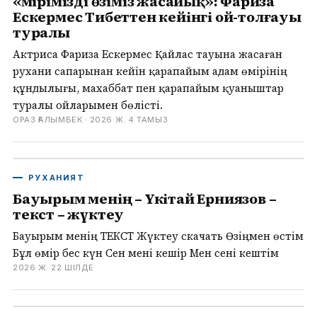
«Өмірімізді өзіміз жасайық»: Фариза
Ескермес Тибеттен кейінгі ой-толғауы
туралы
Актриса Фариза Ескермес Қайлас тауына жасаған
рухани сапарынан кейін қарапайым адам өмірінің
құндылығы, махаббат пен қарапайым қуаныштар
туралы ойларымен бөлісті.
ОРАЗ ҒАЛЫМБЕК ·
2026 Ж. 4 ТАМЫЗ
РУХАНИЯТ
Бауырым менің – Үкітай Ерниязов –
текст – жүктеу
Бауырым менің ТЕКСТ Жүктеу скачать Өзіңмен өстім
Бұл өмір бес күн Сен мені кешір Мен сені кештім
2026 Ж. 22 ШІЛДЕ