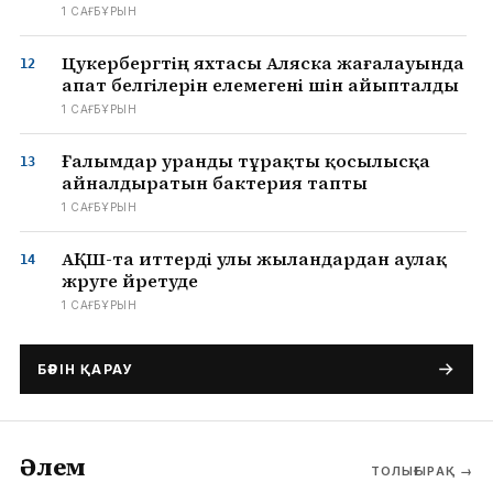
1 САҒ БҰРЫН
Цукербергтің яхтасы Аляска жағалауында
апат белгілерін елемегені үшін айыпталды
1 САҒ БҰРЫН
Ғалымдар уранды тұрақты қосылысқа
айналдыратын бактерия тапты
1 САҒ БҰРЫН
АҚШ-та иттерді улы жыландардан аулақ
жүруге үйретуде
1 САҒ БҰРЫН
БӘРІН ҚАРАУ
Әлем
ТОЛЫҒЫРАҚ
→