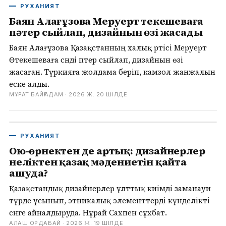
РУХАНИЯТ
Баян Алағұзова Меруерт Өтекешеваға
пәтер сыйлап, дизайнын өзі жасады
Баян Алағұзова Қазақстанның халық әртісі Меруерт
Өтекешеваға сәнді пәтер сыйлап, дизайнын өзі
жасаған. Түркияға жолдама беріп, камзол жанжалын
еске алды.
МҰРАТ БАЙҒАДАМ ·
2026 Ж. 20 ШІЛДЕ
РУХАНИЯТ
Ою-өрнектен де артық: дизайнерлер
неліктен қазақ мәдениетін қайта
ашуда?
Қазақстандық дизайнерлер ұлттық киімді заманауи
түрде ұсынып, этникалық элементтерді күнделікті
сәнге айналдыруда. Нұрай Сахпен сұхбат.
АЛАШ ОРДАБАЙ ·
2026 Ж. 19 ШІЛДЕ