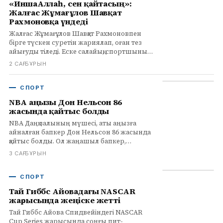
«ИншаАллаһ, сен қайтасың»:
Жалғас Жұмағұлов Шавқат
Рахмоновқа үндеді
Жалғас Жұмағұлов Шавқат Рахмоновпен
бірге түскен суретін жариялап, оған тез
айығуды тіледі. Еске салайық, спортшының
әкесі 2 тамызда қайтыс болған еді.
2 САҒ БҰРЫН
СПОРТ
NBA аңызы Дон Нельсон 86
жасында қайтыс болды
NBA Даңқ залының мүшесі, аты аңызға
айналған бапкер Дон Нельсон 86 жасында
қайтыс болды. Ол жаңашыл бапкер,
ойыншы ретінде бес дүркін чемпион және
3 САҒ БҰРЫН
лига тарихындағы жеңіс саны бойынша
екінші орында.
СПОРТ
Тай Гиббс Айовадағы NASCAR
жарысында жеңіске жетті
Тай Гиббс Айова Спидвейіндегі NASCAR
Cup Series жарысында соңғы пит-