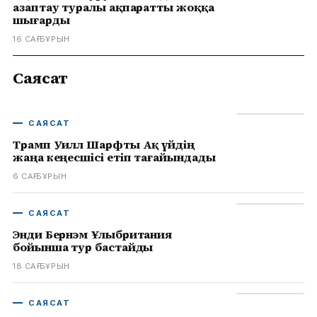
азаптау туралы ақпаратты жоққа
шығарды
16 САҒ БҰРЫН
Саясат
САЯСАТ
Трамп Уилл Шарфты Ақ үйдің
жаңа кеңесшісі етіп тағайындады
6 САҒ БҰРЫН
САЯСАТ
Энди Бернэм Ұлыбритания
бойынша тур бастайды
18 САҒ БҰРЫН
САЯСАТ