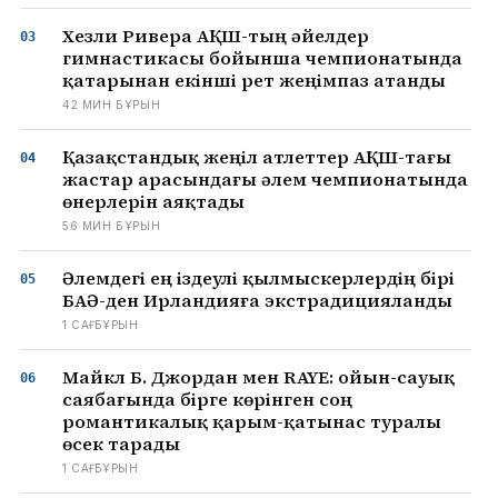
Хезли Ривера АҚШ-тың әйелдер
гимнастикасы бойынша чемпионатында
қатарынан екінші рет жеңімпаз атанды
42 МИН БҰРЫН
Қазақстандық жеңіл атлеттер АҚШ-тағы
жастар арасындағы әлем чемпионатында
өнерлерін аяқтады
56 МИН БҰРЫН
Әлемдегі ең іздеулі қылмыскерлердің бірі
БАӘ-ден Ирландияға экстрадицияланды
1 САҒ БҰРЫН
Майкл Б. Джордан мен RAYE: ойын-сауық
саябағында бірге көрінген соң
романтикалық қарым-қатынас туралы
өсек тарады
1 САҒ БҰРЫН