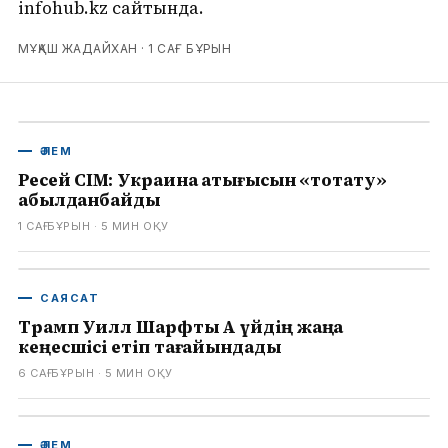
infohub.kz сайтында.
МҰҚАШ ЖАДАЙХАН ·
1 САҒ БҰРЫН
ӘЛЕМ
Ресей СІМ: Украина қақтығысын «тоқтату»
қабылданбайды
1 САҒ БҰРЫН
· 5
МИН ОҚУ
САЯСАТ
Трамп Уилл Шарфты Ақ үйдің жаңа
кеңесшісі етіп тағайындады
6 САҒ БҰРЫН
· 5
МИН ОҚУ
ӘЛЕМ