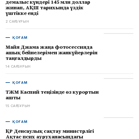
демалыс күндері 145 млн доллар
жинап, АҚШ тарихында үздік
үштікке енді
2 САҒ БҰРЫН
ҚОҒАМ
Майя Джама жаңа фотосессияда
ашық бейнелерімен жанкүйерлерін
таңғалдырды
14 САҒ БҰРЫН
ҚОҒАМ
ТЖМ Каспий теңізінде өз курортын
ашты
15 САҒ БҰРЫН
ҚОҒАМ
ҚР Денсаулық сақтау министрлігі
Ақтас псих ауруханасындағы