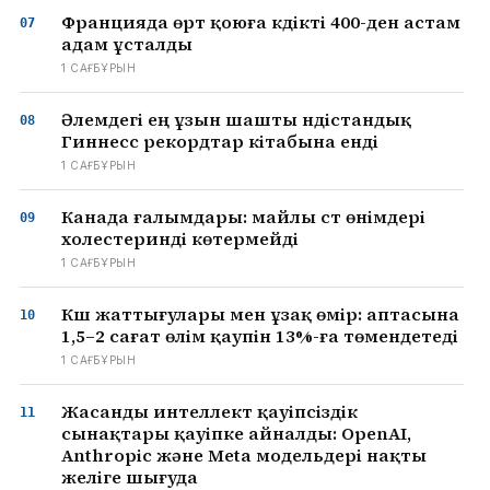
Францияда өрт қоюға күдікті 400-ден астам
адам ұсталды
1 САҒ БҰРЫН
Әлемдегі ең ұзын шашты үндістандық
Гиннесс рекордтар кітабына енді
1 САҒ БҰРЫН
Канада ғалымдары: майлы сүт өнімдері
холестеринді көтермейді
1 САҒ БҰРЫН
Күш жаттығулары мен ұзақ өмір: аптасына
1,5–2 сағат өлім қаупін 13%-ға төмендетеді
1 САҒ БҰРЫН
Жасанды интеллект қауіпсіздік
сынақтары қауіпке айналды: OpenAI,
Anthropic және Meta модельдері нақты
желіге шығуда