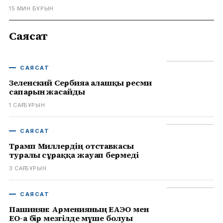
15 МИН БҰРЫН
Саясат
САЯСАТ
Зеленский Сербияға алғашқы ресми
сапарын жасайды
1 САҒ БҰРЫН
САЯСАТ
Трамп Миллердің отставкасы
туралы сұраққа жауап бермеді
3 САҒ БҰРЫН
САЯСАТ
Пашинян: Арменияның ЕАЭО мен
ЕО-ға бір мезгілде мүше болуы