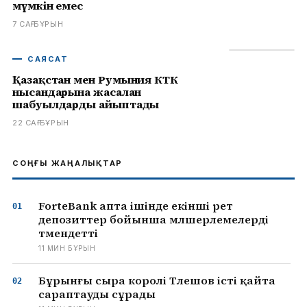
мүмкін емес
7 САҒ БҰРЫН
САЯСАТ
Қазақстан мен Румыния КТК
нысандарына жасалған
шабуылдарды айыптады
22 САҒ БҰРЫН
СОҢҒЫ ЖАҢАЛЫҚТАР
ForteBank апта ішінде екінші рет
депозиттер бойынша мөлшерлемелерді
төмендетті
11 МИН БҰРЫН
Бұрынғы сыра королі Төлешов істі қайта
сараптауды сұрады