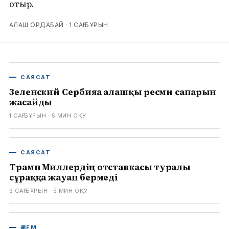
отыр.
АЛАШ ОРДАБАЙ ·
1 САҒ БҰРЫН
САЯСАТ
Зеленский Сербияға алғашқы ресми сапарын
жасайды
1 САҒ БҰРЫН
· 5
МИН ОҚУ
САЯСАТ
Трамп Миллердің отставкасы туралы
сұраққа жауап бермеді
3 САҒ БҰРЫН
· 5
МИН ОҚУ
ӘЛЕМ