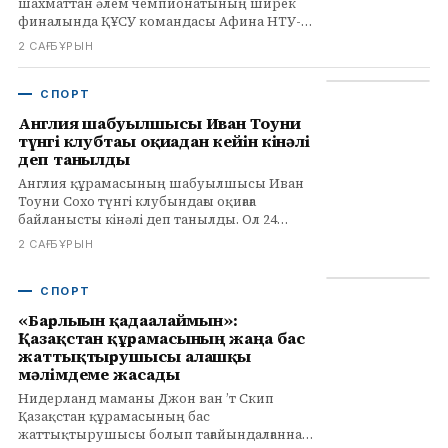
шахматтан әлем чемпионатының ширек
финалында ҚҰСУ командасы Афина НТУ-
мен тең ойнады. Қазыбек Нөгербек пен
2 САҒ БҰРЫН
Меруерт Қамалиденова жеңіске жетті.
СПОРТ
Англия шабуылшысы Иван Тоуни
түнгі клубтағы оқиғадан кейін кінәлі
деп танылды
Англия құрамасының шабуылшысы Иван
Тоуни Сохо түнгі клубындағы оқиғаға
байланысты кінәлі деп танылды. Ол 24
қыркүйекте сотқа келуі тиіс. Толығырақ
2 САҒ БҰРЫН
infohub.kz сайтында.
СПОРТ
«Барлығын қадағалаймын»:
Қазақстан құрамасының жаңа бас
жаттықтырушысы алғашқы
мәлімдеме жасады
Нидерланд маманы Джон ван ’т Скип
Қазақстан құрамасының бас
жаттықтырушысы болып тағайындалғаннан