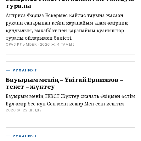
туралы
Актриса Фариза Ескермес Қайлас тауына жасаған
рухани сапарынан кейін қарапайым адам өмірінің
құндылығы, махаббат пен қарапайым қуаныштар
туралы ойларымен бөлісті.
ОРАЗ ҒАЛЫМБЕК ·
2026 Ж. 4 ТАМЫЗ
РУХАНИЯТ
Бауырым менің – Үкітай Ерниязов –
текст – жүктеу
Бауырым менің ТЕКСТ Жүктеу скачать Өзіңмен өстім
Бұл өмір бес күн Сен мені кешір Мен сені кештім
2026 Ж. 22 ШІЛДЕ
РУХАНИЯТ