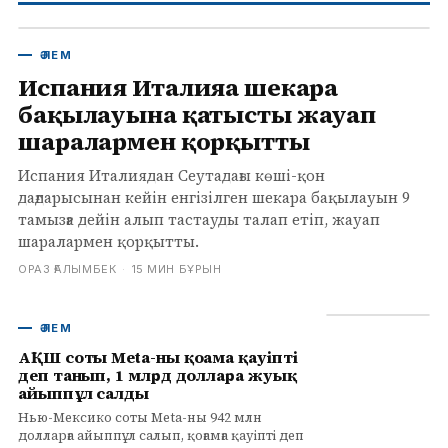
ӘЛЕМ
Испания Италияға шекара
бақылауына қатысты жауап
шаралармен қорқытты
Испания Италиядан Сеутадағы көші-қон
дағдарысынан кейін енгізілген шекара бақылауын 9
тамызға дейін алып тастауды талап етіп, жауап
шаралармен қорқытты.
ОРАЗ ҒАЛЫМБЕК
·
15 МИН БҰРЫН
ӘЛЕМ
АҚШ соты Meta-ны қоғамға қауіпті
деп танып, 1 млрд долларға жуық
айыппұл салды
Нью-Мексико соты Meta-ны 942 млн
долларға айыппұл салып, қоғамға қауіпті деп