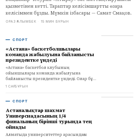
қызметінен кетті. Тараптар келісімшартты өзара
келісіммен бұзды. Мүмкін ізбасары — Самат Смақов.
ОРАЗ ҒАЛЫМБЕК
·
15 МИН БҰРЫН
СПОРТ
«Астана» баскетболшылары
команда жабылуына байланысты
президентке үндеді
«Астана» баскетбол клубының
ойыншылары команда жабылуына
байланысты президентке үндеді. Олар бұл
қазақстандық баскетболға соққы екенін
1 САҒ БҰРЫН
мәлімдеді.
СПОРТ
Астаналықтар шахмат
Универсиадасының 1/4
финалының бірінші турында тең
ойнады
Алматыда университеттер арасындағы