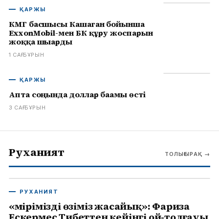
ҚАРЖЫ
КМГ басшысы Кашаган бойынша
ExxonMobil-мен БК құру жоспарын
жоққа шығарды
1 САҒ БҰРЫН
ҚАРЖЫ
Апта соңында доллар бағамы өсті
3 САҒ БҰРЫН
Руханият
ТОЛЫҒЫРАҚ
→
РУХАНИЯТ
«Өмірімізді өзіміз жасайық»: Фариза
Ескермес Тибеттен кейінгі ой-толғауы