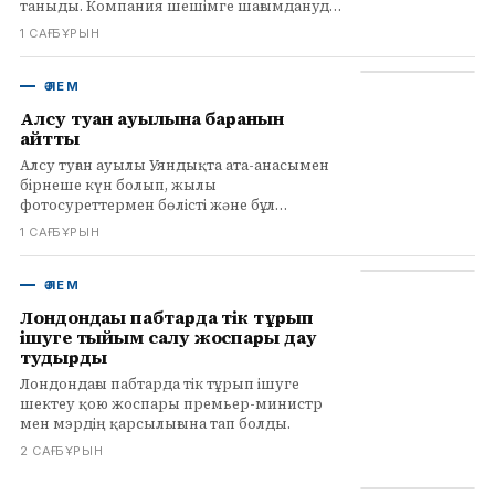
таныды. Компания шешімге шағымдануды
жоспарлап отыр.
1 САҒ БҰРЫН
ӘЛЕМ
Алсу туған ауылына барғанын
айтты
Алсу туған ауылы Уяндықта ата-анасымен
бірнеше күн болып, жылы
фотосуреттермен бөлісті және бұл
орынның ол үшін маңыздылығын айтты.
1 САҒ БҰРЫН
ӘЛЕМ
Лондондағы пабтарда тік тұрып
ішуге тыйым салу жоспары дау
тудырды
Лондондағы пабтарда тік тұрып ішуге
шектеу қою жоспары премьер-министр
мен мэрдің қарсылығына тап болды.
2 САҒ БҰРЫН