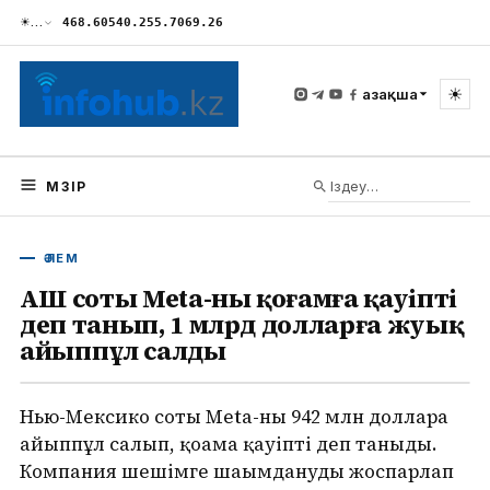
☀
…
468.60
540.25
5.70
69.26
☀
Қазақша
МӘЗІР
ӘЛЕМ
АҚШ соты Meta-ны қоғамға қауіпті
деп танып, 1 млрд долларға жуық
айыппұл салды
Нью-Мексико соты Meta-ны 942 млн долларға
айыппұл салып, қоғамға қауіпті деп таныды.
Компания шешімге шағымдануды жоспарлап