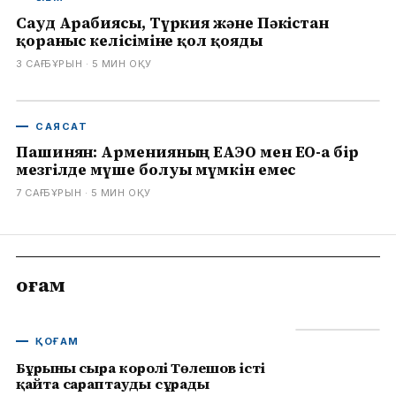
Сауд Арабиясы, Түркия және Пәкістан
қорғаныс келісіміне қол қояды
3 САҒ БҰРЫН
· 5
МИН ОҚУ
САЯСАТ
Пашинян: Арменияның ЕАЭО мен ЕО-ға бір
мезгілде мүше болуы мүмкін емес
7 САҒ БҰРЫН
· 5
МИН ОҚУ
Қоғам
ҚОҒАМ
Бұрынғы сыра королі Төлешов істі
қайта сараптауды сұрады