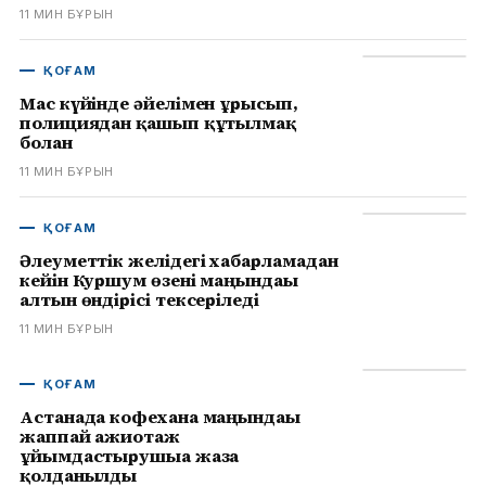
11 МИН БҰРЫН
ҚОҒАМ
Мас күйінде әйелімен ұрысып,
полициядан қашып құтылмақ
болған
11 МИН БҰРЫН
ҚОҒАМ
Әлеуметтік желідегі хабарламадан
кейін Куршум өзені маңындағы
алтын өндірісі тексеріледі
11 МИН БҰРЫН
ҚОҒАМ
Астанада кофехана маңындағы
жаппай ажиотаж
ұйымдастырушыға жаза
қолданылды