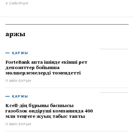
кейін алғашқы мәлімдеме жасады, деп
4 САҒ БҰРЫН
хабарлайды infohub.kz.
Қаржы
ҚАРЖЫ
ForteBank апта ішінде екінші рет
депозиттер бойынша
мөлшерлемелерді төмендетті
11 МИН БҰРЫН
ҚАРЖЫ
Kcell-дің бұрынғы басшысы
газоблок өндіруші компанияда 400
млн теңгеге жуық табыс тапты
11 МИН БҰРЫН