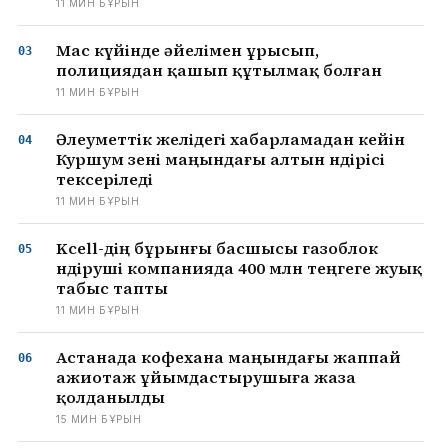
11 МИН БҰРЫН
Мас күйінде әйелімен ұрысып,
полициядан қашып құтылмақ болған
11 МИН БҰРЫН
Әлеуметтік желідегі хабарламадан кейін
Куршум өзені маңындағы алтын өндірісі
тексеріледі
11 МИН БҰРЫН
Kcell-дің бұрынғы басшысы газоблок
өндіруші компанияда 400 млн теңгеге жуық
табыс тапты
11 МИН БҰРЫН
Астанада кофехана маңындағы жаппай
ажиотаж ұйымдастырушыға жаза
қолданылды
15 МИН БҰРЫН