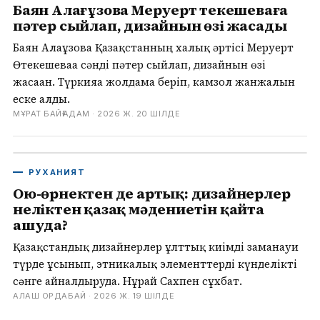
Баян Алағұзова Меруерт Өтекешеваға
пәтер сыйлап, дизайнын өзі жасады
Баян Алағұзова Қазақстанның халық әртісі Меруерт
Өтекешеваға сәнді пәтер сыйлап, дизайнын өзі
жасаған. Түркияға жолдама беріп, камзол жанжалын
еске алды.
МҰРАТ БАЙҒАДАМ ·
2026 Ж. 20 ШІЛДЕ
РУХАНИЯТ
Ою-өрнектен де артық: дизайнерлер
неліктен қазақ мәдениетін қайта
ашуда?
Қазақстандық дизайнерлер ұлттық киімді заманауи
түрде ұсынып, этникалық элементтерді күнделікті
сәнге айналдыруда. Нұрай Сахпен сұхбат.
АЛАШ ОРДАБАЙ ·
2026 Ж. 19 ШІЛДЕ