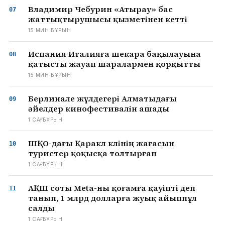
Владимир Чебурин «Атырау» бас
жаттықтырушысы қызметінен кетті
15 МИН БҰРЫН
Испания Италияға шекара бақылауына
қатысты жауап шаралармен қорқытты
15 МИН БҰРЫН
Берлинале жүлдегері Алматыдағы
әйелдер кинофестивалін ашады
1 САҒ БҰРЫН
ШҚО-дағы Қаракөл көлінің жағасын
туристер қоқысқа толтырған
1 САҒ БҰРЫН
АҚШ соты Meta-ны қоғамға қауіпті деп
танып, 1 млрд долларға жуық айыппұл
салды
1 САҒ БҰРЫН