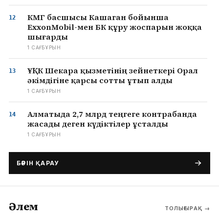
КМГ басшысы Кашаган бойынша
ExxonMobil-мен БК құру жоспарын жоққа
шығарды
1 САҒ БҰРЫН
ҰҚК Шекара қызметінің зейнеткері Орал
әкімдігіне қарсы сотты ұтып алды
1 САҒ БҰРЫН
Алматыда 2,7 млрд теңгеге контрабанда
жасады деген күдіктілер ұсталды
1 САҒ БҰРЫН
БӘРІН ҚАРАУ
Әлем
ТОЛЫҒЫРАҚ
→