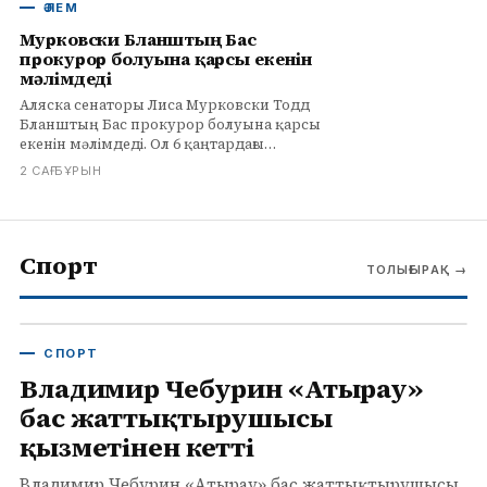
ӘЛЕМ
Мурковски Бланштың Бас
прокурор болуына қарсы екенін
мәлімдеді
Аляска сенаторы Лиса Мурковски Тодд
Бланштың Бас прокурор болуына қарсы
екенін мәлімдеді. Ол 6 қаңтардағы
тәртіпсіздікке қатысушыларға өтемақы
2 САҒ БҰРЫН
қорына қатысты алаңдаушылық білдірді.
Спорт
ТОЛЫҒЫРАҚ
→
СПОРТ
Владимир Чебурин «Атырау»
бас жаттықтырушысы
қызметінен кетті
Владимир Чебурин «Атырау» бас жаттықтырушысы