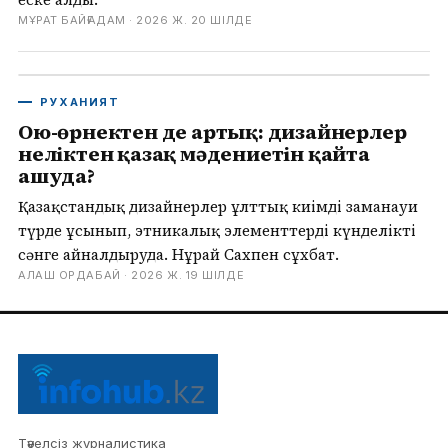
МҰРАТ БАЙҒАДАМ ·
2026 Ж. 20 ШІЛДЕ
РУХАНИЯТ
Ою-өрнектен де артық: дизайнерлер
неліктен қазақ мәдениетін қайта
ашуда?
Қазақстандық дизайнерлер ұлттық киімді заманауи
түрде ұсынып, этникалық элементтерді күнделікті
сәнге айналдыруда. Нұрай Сахпен сұхбат.
АЛАШ ОРДАБАЙ ·
2026 Ж. 19 ШІЛДЕ
Тәуелсіз журналистика