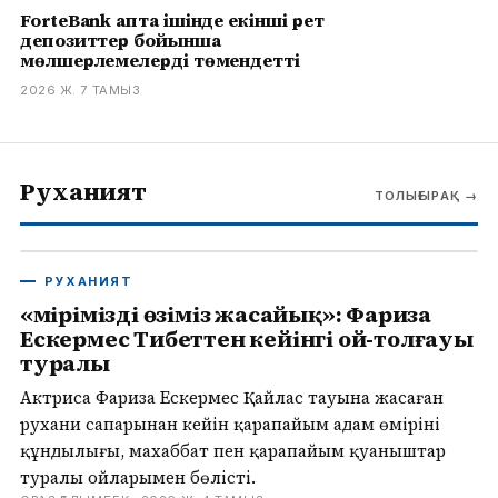
ForteBank апта ішінде екінші рет
депозиттер бойынша
мөлшерлемелерді төмендетті
2026 Ж. 7 ТАМЫЗ
Руханият
ТОЛЫҒЫРАҚ
→
РУХАНИЯТ
«Өмірімізді өзіміз жасайық»: Фариза
Ескермес Тибеттен кейінгі ой-толғауы
туралы
Актриса Фариза Ескермес Қайлас тауына жасаған
рухани сапарынан кейін қарапайым адам өмірінің
құндылығы, махаббат пен қарапайым қуаныштар
туралы ойларымен бөлісті.