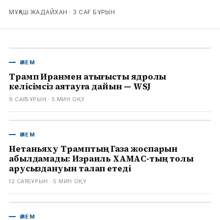
МҰҚАШ ЖАДАЙХАН ·
3 САҒ БҰРЫН
ӘЛЕМ
Трамп Иранмен қақтығысты ядролық
келісімсіз аяқтауға дайын — WSJ
9 САҒ БҰРЫН
· 5
МИН ОҚУ
ӘЛЕМ
Нетаньяху Трамптың Газа жоспарын
қабылдамады: Израиль ХАМАС-тың толық
қарусыздануын талап етеді
12 САҒ БҰРЫН
· 5
МИН ОҚУ
ӘЛЕМ