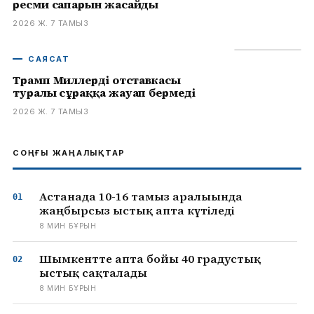
ресми сапарын жасайды
2026 Ж. 7 ТАМЫЗ
САЯСАТ
Трамп Миллердің отставкасы
туралы сұраққа жауап бермеді
2026 Ж. 7 ТАМЫЗ
СОҢҒЫ ЖАҢАЛЫҚТАР
Астанада 10-16 тамыз аралығында
жаңбырсыз ыстық апта күтіледі
8 МИН БҰРЫН
Шымкентте апта бойы 40 градустық
ыстық сақталады
8 МИН БҰРЫН