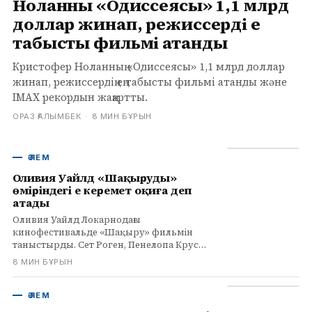
Ноланның «Одиссеясы» 1,1 млрд
доллар жинап, режиссердің ең
табысты фильмі атанды
Кристофер Ноланның «Одиссеясы» 1,1 млрд доллар
жинап, режиссердің ең табысты фильмі атанды және
IMAX рекордын жаңартты.
ОРАЗ ҒАЛЫМБЕК
·
8 МИН БҰРЫН
ӘЛЕМ
Оливия Уайлд «Шақыруды»
өміріндегі ең керемет оқиға деп
атады
Оливия Уайлд Локарнодағы
кинофестивальде «Шақыру» фильмін
таныстырды. Сет Роген, Пенелопа Крус
және Эдвард Нортон ойнаған комедиялық
8 МИН БҰРЫН
драма сыншылардың жоғары бағасына ие
болды.
ӘЛЕМ