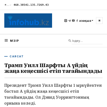
☀
…
468.38
541.13
5.72
69.43
☀
Қазақша
МӘЗІР
САЯСАТ
Трамп Уилл Шарфты Ақ үйдің
жаңа кеңесшісі етіп тағайындады
Президент Трамп Уилл Шарфты 1 қыркүйектен
бастап Ақ үйдің жаңа кеңесшісі етіп
тағайындады. Ол Дэвид Уоррингтонның
орнына келеді.