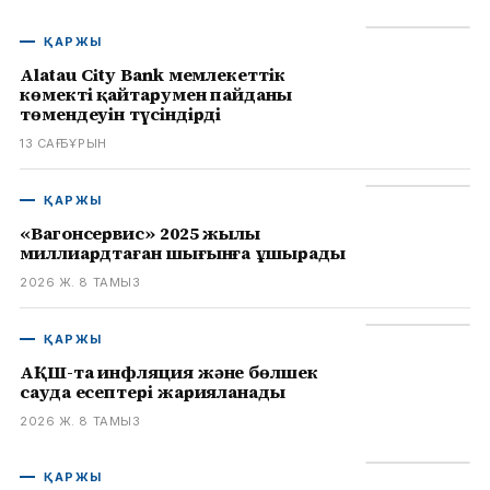
ҚАРЖЫ
Alatau City Bank мемлекеттік
көмекті қайтарумен пайданың
төмендеуін түсіндірді
13 САҒ БҰРЫН
ҚАРЖЫ
«Вагонсервис» 2025 жылы
миллиардтаған шығынға ұшырады
2026 Ж. 8 ТАМЫЗ
ҚАРЖЫ
АҚШ-та инфляция және бөлшек
сауда есептері жарияланады
2026 Ж. 8 ТАМЫЗ
ҚАРЖЫ