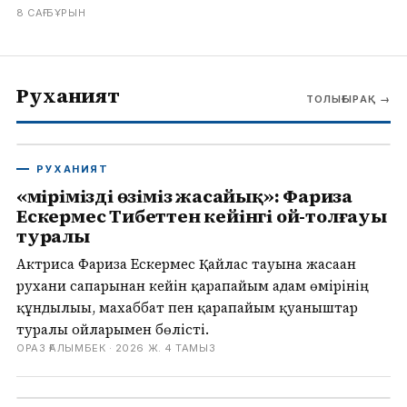
8 САҒ БҰРЫН
Руханият
ТОЛЫҒЫРАҚ
→
РУХАНИЯТ
«Өмірімізді өзіміз жасайық»: Фариза
Ескермес Тибеттен кейінгі ой-толғауы
туралы
Актриса Фариза Ескермес Қайлас тауына жасаған
рухани сапарынан кейін қарапайым адам өмірінің
құндылығы, махаббат пен қарапайым қуаныштар
туралы ойларымен бөлісті.
ОРАЗ ҒАЛЫМБЕК ·
2026 Ж. 4 ТАМЫЗ