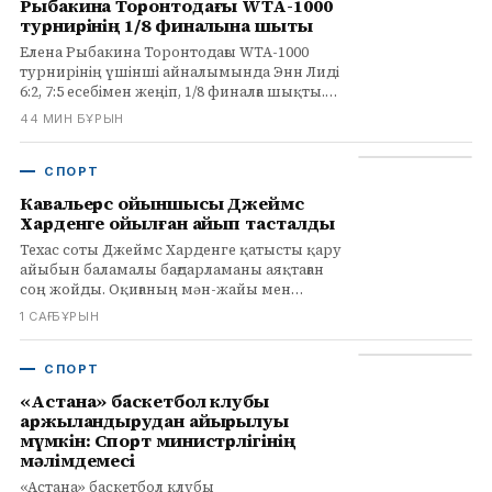
Рыбакина Торонтодағы WTA-1000
турнирінің 1/8 финалына шықты
Елена Рыбакина Торонтодағы WTA-1000
турнирінің үшінші айналымында Энн Лиді
6:2, 7:5 есебімен жеңіп, 1/8 финалға шықты.
Келесі қарсыласы Майя Джойнт пен
44 МИН БҰРЫН
Людмила Самсонова арасындағы матчта
анықталады.
СПОРТ
Кавальерс ойыншысы Джеймс
Харденге қойылған айып тасталды
Техас соты Джеймс Харденге қатысты қару
айыбын баламалы бағдарламаны аяқтаған
соң жойды. Оқиғаның мән-жайы мен
ойыншының келесі қадамдары туралы
1 САҒ БҰРЫН
оқыңыз.
СПОРТ
«Астана» баскетбол клубы
қаржыландырудан айырылуы
мүмкін: Спорт министрлігінің
мәлімдемесі
«Астана» баскетбол клубы