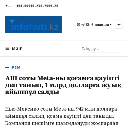
☀
…
468.60
540.25
5.70
69.26
☀
Қазақша
МӘЗІР
ӘЛЕМ
АҚШ соты Meta-ны қоғамға қауіпті
деп танып, 1 млрд долларға жуық
айыппұл салды
Нью-Мексико соты Meta-ны 942 млн долларға
айыппұл салып, қоғамға қауіпті деп таныды.
Компания шешімге шағымдануды жоспарлап