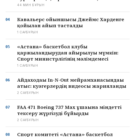
44 МИН БҰРЫН
Кавальерс ойыншысы Джеймс Харденге
қойылған айып тасталды
1 САҒ БҰРЫН
«Астана» баскетбол клубы
қаржыландырудан айырылуы мүмкін:
Спорт министрлігінің мәлімдемесі
1 САҒ БҰРЫН
Айдаходағы In-N-Out мейрамханасындағы
атыс: куәгерлердің видеосы жарияланды
2 САҒ БҰРЫН
FAA 471 Boeing 737 Max ұшағына міндетті
тексеру жүргізуді бұйырды
2 САҒ БҰРЫН
Спорт комитеті «Астана» баскетбол