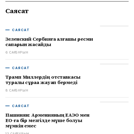
Саясат
САЯСАТ
Зеленский Сербияға алғашқы ресми
сапарын жасайды
6 САҒ БҰРЫН
САЯСАТ
Трамп Миллердің отставкасы
туралы сұраққа жауап бермеді
8 САҒ БҰРЫН
САЯСАТ
Пашинян: Арменияның ЕАЭО мен
ЕО-ға бір мезгілде мүше болуы
мүмкін емес
12 САҒ БҰРЫН