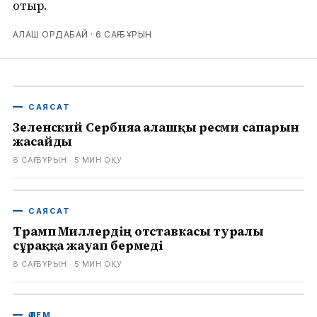
отыр.
АЛАШ ОРДАБАЙ ·
6 САҒ БҰРЫН
САЯСАТ
Зеленский Сербияға алғашқы ресми сапарын
жасайды
6 САҒ БҰРЫН
· 5
МИН ОҚУ
САЯСАТ
Трамп Миллердің отставкасы туралы
сұраққа жауап бермеді
8 САҒ БҰРЫН
· 5
МИН ОҚУ
ӘЛЕМ