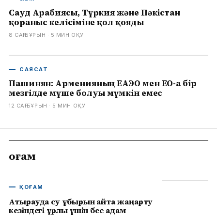
Сауд Арабиясы, Түркия және Пәкістан
қорғаныс келісіміне қол қояды
8 САҒ БҰРЫН
· 5
МИН ОҚУ
САЯСАТ
Пашинян: Арменияның ЕАЭО мен ЕО-ға бір
мезгілде мүше болуы мүмкін емес
12 САҒ БҰРЫН
· 5
МИН ОҚУ
Қоғам
ҚОҒАМ
Атырауда су құбырын қайта жаңарту
кезіндегі ұрлық үшін бес адам