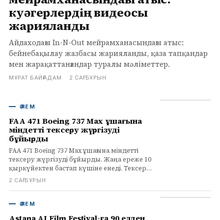
куәгерлердің видеосы
жарияланды
Айдаходағы In-N-Out мейрамханасындағы атыс:
бейнебақылау жазбасы жарияланды, қаза тапқандар
мен жарақаттанғандар туралы мәліметтер.
МҰРАТ БАЙҒАДАМ
·
2 САҒ БҰРЫН
ӘЛЕМ
FAA 471 Boeing 737 Max ұшағына
міндетті тексеру жүргізуді
бұйырды
FAA 471 Boeing 737 Max ұшағына міндетті
тексеру жүргізуді бұйырды. Жаңа ереже 10
қыркүйектен бастап күшіне енеді. Тексеру
ескі үлгілердегі жарықтарға байланысты.
2 САҒ БҰРЫН
ӘЛЕМ
Astana AI Film Festival-ға 90 елден