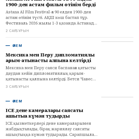
1900-ден астам фильм өтінім берді
Astana AI Film Festival-ға 90 елден 1900-ден
астам өтінім түсті. АҚШ көш бастап тұр.
Фестиваль 2026 жылы 1-3 қазанда Астанада
өтеді.
2 САҒ БҰРЫН
ӘЛЕМ
Мексика мен Перу дипломатиялық
қарым-қатынасты қалпына келтірді
Мексика мен Перу саяси баспанаға қатысты
даудан кейін дипломатиялық қарым-
қатынасты қалпына келтірді. Бетси Чавеске
қауіпсіз жол беріліп, Мексикаға кетті, ал Перу
3 САҒ БҰРЫН
оны экстрадициялауды сұрау құқығын
сақтайды.
ӘЛЕМ
ICE дене камералары саясаты
ашықтыққа күмән тудырды
ICE қызметкерлері дене камераларымен
жабдықталады, бірақ жариялау саясаты
ашықтыққа күмән тудырады. Сарапшылар