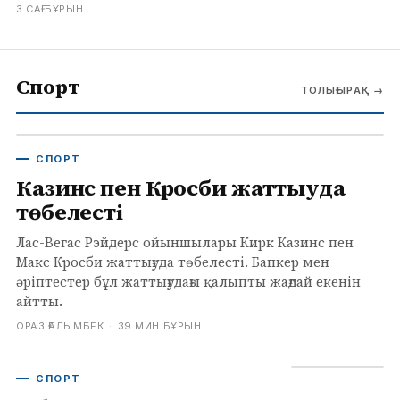
агенттік мүддесіне сай ғана кадрларды
3 САҒ БҰРЫН
жариялау шешімін сынға алады.
Спорт
ТОЛЫҒЫРАҚ
→
СПОРТ
Казинс пен Кросби жаттығуда
төбелесті
Лас-Вегас Рэйдерс ойыншылары Кирк Казинс пен
Макс Кросби жаттығуда төбелесті. Бапкер мен
әріптестер бұл жаттығудағы қалыпты жағдай екенін
айтты.
ОРАЗ ҒАЛЫМБЕК
·
39 МИН БҰРЫН
СПОРТ