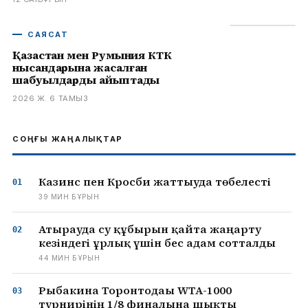
САЯСАТ
Қазақстан мен Румыния КТК
нысандарына жасалған
шабуылдарды айыптады
2026 Ж. 6 ТАМЫЗ
СОҢҒЫ ЖАҢАЛЫҚТАР
Казинс пен Кросби жаттығуда төбелесті
39 МИН БҰРЫН
Атырауда су құбырын қайта жаңарту
кезіндегі ұрлық үшін бес адам сотталды
44 МИН БҰРЫН
Рыбакина Торонтодағы WTA-1000
турнирінің 1/8 финалына шықты