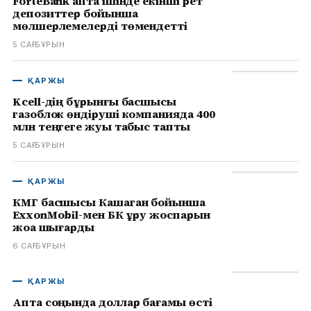
ForteBank апта ішінде екінші рет
депозиттер бойынша
мөлшерлемелерді төмендетті
5 САҒ БҰРЫН
ҚАРЖЫ
Kcell-дің бұрынғы басшысы
газоблок өндіруші компанияда 400
млн теңгеге жуық табыс тапты
5 САҒ БҰРЫН
ҚАРЖЫ
КМГ басшысы Кашаган бойынша
ExxonMobil-мен БК құру жоспарын
жоққа шығарды
6 САҒ БҰРЫН
ҚАРЖЫ
Апта соңында доллар бағамы өсті