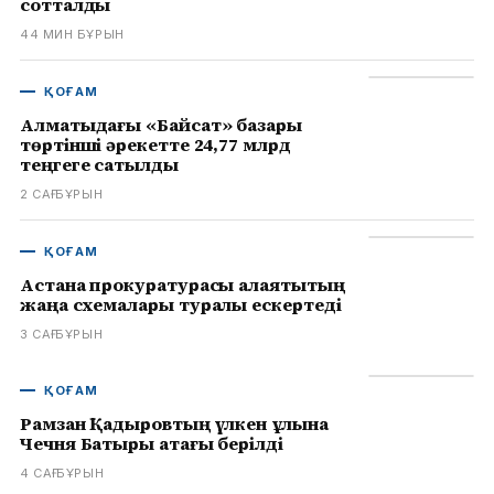
сотталды
44 МИН БҰРЫН
ҚОҒАМ
Алматыдағы «Байсат» базары
төртінші әрекетте 24,77 млрд
теңгеге сатылды
2 САҒ БҰРЫН
ҚОҒАМ
Астана прокуратурасы алаяқтықтың
жаңа схемалары туралы ескертеді
3 САҒ БҰРЫН
ҚОҒАМ
Рамзан Қадыровтың үлкен ұлына
Чечня Батыры атағы берілді
4 САҒ БҰРЫН