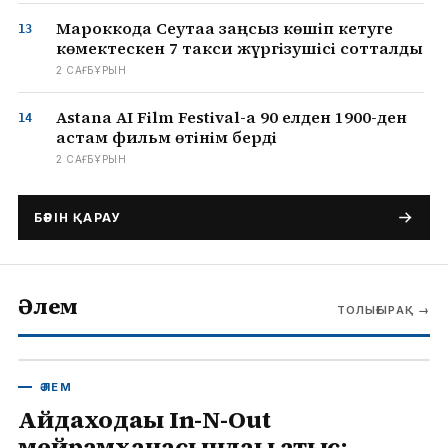
Мароккода Сеутаға заңсыз көшіп кетуге
көмектескен 7 такси жүргізушісі сотталды
2 САҒ БҰРЫН
Astana AI Film Festival-ға 90 елден 1900-ден
астам фильм өтінім берді
2 САҒ БҰРЫН
БӘРІН ҚАРАУ
Әлем
ТОЛЫҒЫРАҚ
→
ӘЛЕМ
Айдаходағы In-N-Out
мейрамханасындағы атыс: