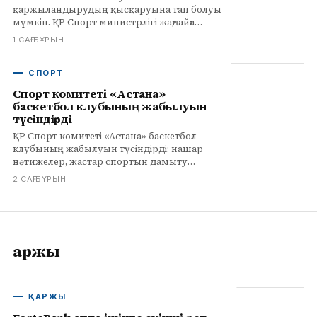
қаржыландырудың қысқаруына тап болуы
мүмкін. ҚР Спорт министрлігі жағдайға
түсініктеме беріп, баскетболды дамыту
1 САҒ БҰРЫН
тәсілдерін қайта қарау туралы мәлімдеді.
СПОРТ
Спорт комитеті «Астана»
баскетбол клубының жабылуын
түсіндірді
ҚР Спорт комитеті «Астана» баскетбол
клубының жабылуын түсіндірді: нашар
нәтижелер, жастар спортын дамыту
жоспары және заңнамалық өзгерістер.
2 САҒ БҰРЫН
Қаржы
ҚАРЖЫ