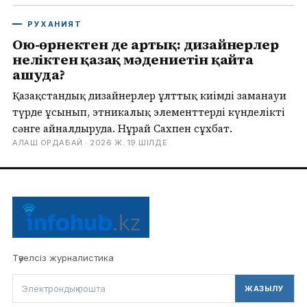
РУХАНИЯТ
Ою-өрнектен де артық: дизайнерлер
неліктен қазақ мәдениетін қайта
ашуда?
Қазақстандық дизайнерлер ұлттық киімді заманауи
түрде ұсынып, этникалық элементтерді күнделікті
сәнге айналдыруда. Нұрай Сахпен сұхбат.
АЛАШ ОРДАБАЙ ·
2026 Ж. 19 ШІЛДЕ
Тәуелсіз журналистика
ЖАЗЫЛУ