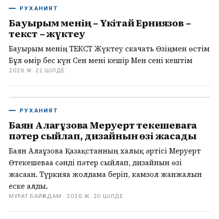
РУХАНИЯТ
Бауырым менің – Үкітай Ерниязов –
текст – жүктеу
Бауырым менің ТЕКСТ Жүктеу скачать Өзіңмен өстім
Бұл өмір бес күн Сен мені кешір Мен сені кештім
2026 Ж. 22 ШІЛДЕ
РУХАНИЯТ
Баян Алағұзова Меруерт Өтекешеваға
пәтер сыйлап, дизайнын өзі жасады
Баян Алағұзова Қазақстанның халық әртісі Меруерт
Өтекешеваға сәнді пәтер сыйлап, дизайнын өзі
жасаған. Түркияға жолдама беріп, камзол жанжалын
еске алды.
МҰРАТ БАЙҒАДАМ ·
2026 Ж. 20 ШІЛДЕ