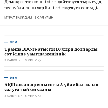
Демократтар көпшілікті қайтаруға тырысуда,
республикашылар билікті сақтауға сенімді.
МҰРАТ БАЙҒАДАМ ·
2 САҒ БҰРЫН
ӘЛЕМ
Трампқа BBC-ге қатысты 10 млрд долларлық
сот ісінде уақытша жеңілдік
3 САҒ БҰРЫН
· 5
МИН ОҚУ
ӘЛЕМ
АҚШ апелляциялық соты Ақ үйде бал залын
салуға тыйым салды
3 САҒ БҰРЫН
· 5
МИН ОҚУ