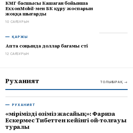
КМГ басшысы Кашаган бойынша
ExxonMobil-мен БК құру жоспарын
жоққа шығарды
10 САҒ БҰРЫН
ҚАРЖЫ
Апта соңында доллар бағамы өсті
12 САҒ БҰРЫН
Руханият
ТОЛЫҒЫРАҚ
→
РУХАНИЯТ
«Өмірімізді өзіміз жасайық»: Фариза
Ескермес Тибеттен кейінгі ой-толғауы
туралы