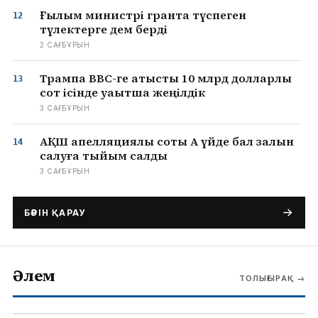
Ғылым министрі грантқа түспеген
түлектерге дем берді
2 САҒ БҰРЫН
Трампқа BBC-ге қатысты 10 млрд долларлық
сот ісінде уақытша жеңілдік
3 САҒ БҰРЫН
АҚШ апелляциялық соты Ақ үйде бал залын
салуға тыйым салды
3 САҒ БҰРЫН
БӘРІН ҚАРАУ
Әлем
ТОЛЫҒЫРАҚ
→