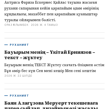
Актриса Фариза Ескермес Қайлас тауына жасаған
рухани сапарынан кейін қарапайым адам өмірінің
құндылығы, махаббат пен қарапайым қуаныштар
туралы ойларымен бөлісті.
ОРАЗ ҒАЛЫМБЕК ·
2026 Ж. 4 ТАМЫЗ
РУХАНИЯТ
Бауырым менің – Үкітай Ерниязов –
текст – жүктеу
Бауырым менің ТЕКСТ Жүктеу скачать Өзіңмен өстім
Бұл өмір бес күн Сен мені кешір Мен сені кештім
2026 Ж. 22 ШІЛДЕ
РУХАНИЯТ
Баян Алағұзова Меруерт Өтекешеваға
пәтер сыйлап, дизайнын өзі жасады