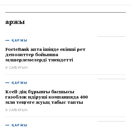
Қаржы
ҚАРЖЫ
ForteBank апта ішінде екінші рет
депозиттер бойынша
мөлшерлемелерді төмендетті
9 САҒ БҰРЫН
ҚАРЖЫ
Kcell-дің бұрынғы басшысы
газоблок өндіруші компанияда 400
млн теңгеге жуық табыс тапты
9 САҒ БҰРЫН
ҚАРЖЫ