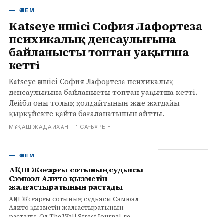
ӘЛЕМ
Katseye әншісі София Лафортеза
психикалық денсаулығына
байланысты топтан уақытша
кетті
Katseye әншісі София Лафортеза психикалық
денсаулығына байланысты топтан уақытша кетті.
Лейбл оны толық қолдайтынын және жағдайы
қыркүйекте қайта бағаланатынын айтты.
МҰҚАШ ЖАДАЙХАН
·
1 САҒ БҰРЫН
ӘЛЕМ
АҚШ Жоғарғы сотының судьясы
Сэмюэл Алито қызметін
жалғастыратынын растады
АҚШ Жоғарғы сотының судьясы Сэмюэл
Алито қызметін жалғастыратынын
растады. Ол The Wall Street Journal-ге