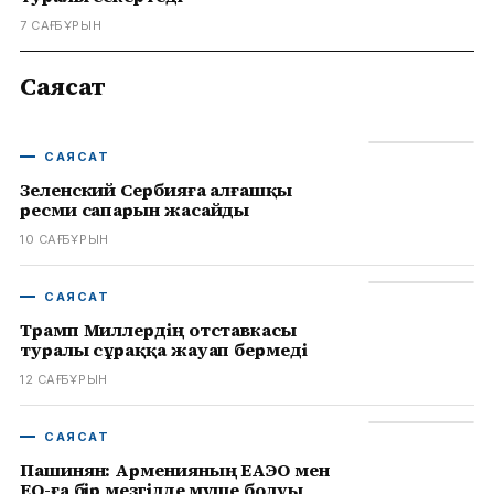
7 САҒ БҰРЫН
Саясат
САЯСАТ
Зеленский Сербияға алғашқы
ресми сапарын жасайды
10 САҒ БҰРЫН
САЯСАТ
Трамп Миллердің отставкасы
туралы сұраққа жауап бермеді
12 САҒ БҰРЫН
САЯСАТ
Пашинян: Арменияның ЕАЭО мен
ЕО-ға бір мезгілде мүше болуы