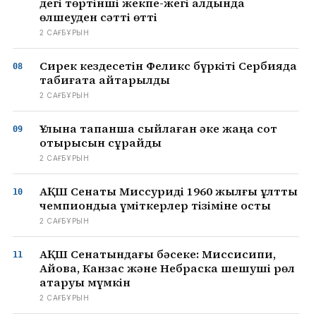
дегі төртінші жекпе-жегі алдында
өлшеуден сәтті өтті
2 САҒ БҰРЫН
Сирек кездесетін Феликс бүркіті Сербияда
табиғатқа қайтарылды
2 САҒ БҰРЫН
Ұлына тапанша сыйлаған әке жаңа сот
отырысын сұрайды
2 САҒ БҰРЫН
АҚШ Сенаты Миссуриді 1960 жылғы ұлттық
чемпиондыққа үміткерлер тізіміне қосты
2 САҒ БҰРЫН
АҚШ Сенатындағы бәсеке: Миссисипи,
Айова, Канзас және Небраска шешуші рөл
атқаруы мүмкін
2 САҒ БҰРЫН