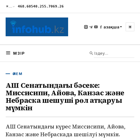
☀
…
468.60
540.25
5.70
69.26
☀
Қазақша
МӘЗІР
ӘЛЕМ
АҚШ Сенатындағы бәсеке:
Миссисипи, Айова, Канзас және
Небраска шешуші рөл атқаруы
мүмкін
АҚШ Сенатындағы күрес Миссисипи, Айова,
Канзас және Небраскада шешілуі мүмкін.