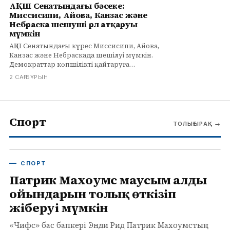
АҚШ Сенатындағы бәсеке:
Миссисипи, Айова, Канзас және
Небраска шешуші рөл атқаруы
мүмкін
АҚШ Сенатындағы күрес Миссисипи, Айова,
Канзас және Небраскада шешілуі мүмкін.
Демократтар көпшілікті қайтаруға
тырысуда, республикашылар билікті
2 САҒ БҰРЫН
сақтауға сенімді.
Спорт
ТОЛЫҒЫРАҚ
→
СПОРТ
Патрик Махоумс маусым алды
ойындарын толық өткізіп
жіберуі мүмкін
«Чифс» бас бапкері Энди Рид Патрик Махоумстың