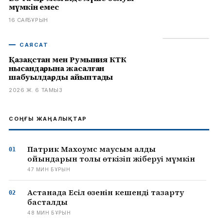
мүмкін емес
16 САҒ БҰРЫН
САЯСАТ
Қазақстан мен Румыния КТК
нысандарына жасалған
шабуылдарды айыптады
2026 Ж. 6 ТАМЫЗ
СОҢҒЫ ЖАҢАЛЫҚТАР
Патрик Махоумс маусым алды
ойындарын толық өткізіп жіберуі мүмкін
47 МИН БҰРЫН
Астанада Есіл өзенін кешенді тазарту
басталды
48 МИН БҰРЫН