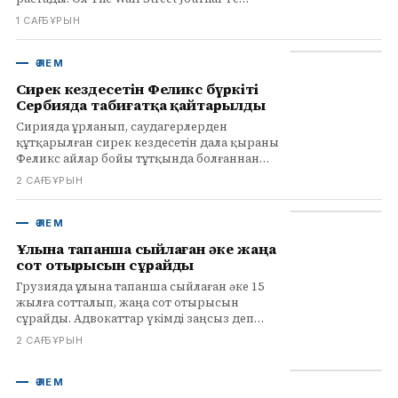
берген сұхбатында тағы бір мерзімге
1 САҒ БҰРЫН
қалатынын айтты.
ӘЛЕМ
Сирек кездесетін Феликс бүркіті
Сербияда табиғатқа қайтарылды
Сирияда ұрланып, саудагерлерден
құтқарылған сирек кездесетін дала қыраны
Феликс айлар бойы тұтқында болғаннан
кейін Сербияда табиғатқа қайтарылды.
2 САҒ БҰРЫН
ӘЛЕМ
Ұлына тапанша сыйлаған әке жаңа
сот отырысын сұрайды
Грузияда ұлына тапанша сыйлаған әке 15
жылға сотталып, жаңа сот отырысын
сұрайды. Адвокаттар үкімді заңсыз деп
санайды.
2 САҒ БҰРЫН
ӘЛЕМ