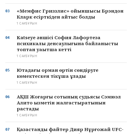
«Мемфис Гриззлис» ойыншысы Брэндон
Кларк есірткіден қайтыс болды
1 САҒ БҰРЫН
Katseye әншісі София Лафортеза
психикалық денсаулығына байланысты
топтан уақытша кетті
1 САҒ БҰРЫН
Ютадағы орман өртін сөндіруге
көмектескен тікұшақ құлады
1 САҒ БҰРЫН
АҚШ Жоғарғы сотының судьясы Сэмюэл
Алито қызметін жалғастыратынын
растады
1 САҒ БҰРЫН
Қазақстандық файтер Дияр Нұрғожай UFC-