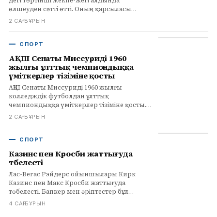
дегі төртінші жекпе-жегі алдында
өлшеуден сәтті өтті. Оның қарсыласы
бразилиялық Бруно Лопес. Жекпе-жек 9
2 САҒ БҰРЫН
тамызда өтеді.
СПОРТ
АҚШ Сенаты Миссуриді 1960
жылғы ұлттық чемпиондыққа
үміткерлер тізіміне қосты
АҚШ Сенаты Миссуриді 1960 жылғы
колледждік футболдан ұлттық
чемпиондыққа үміткерлер тізіміне қосты.
Сенатор Эрик Шмитт ұсынған қарар және
2 САҒ БҰРЫН
тарихи контекст туралы оқыңыз.
СПОРТ
Казинс пен Кросби жаттығуда
төбелесті
Лас-Вегас Рэйдерс ойыншылары Кирк
Казинс пен Макс Кросби жаттығуда
төбелесті. Бапкер мен әріптестер бұл
жаттығудағы қалыпты жағдай екенін
4 САҒ БҰРЫН
айтты.