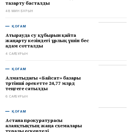
тазарту басталды
48 МИН БҰРЫН
ҚОҒАМ
Атырауда су құбырын қайта
жаңарту кезіндегі ұрлық үшін бес
адам сотталды
4 САҒ БҰРЫН
ҚОҒАМ
Алматыдағы «Байсат» базары
төртінші әрекетте 24,77 млрд
теңгеге сатылды
6 САҒ БҰРЫН
ҚОҒАМ
Астана прокуратурасы
алаяқтықтың жаңа схемалары
туралы ескертеді