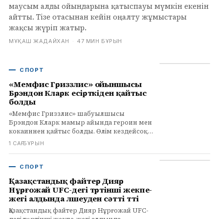
маусым алды ойындарына қатыспауы мүмкін екенін
айтты. Тізе отасынан кейін оңалту жұмыстары
жақсы жүріп жатыр.
МҰҚАШ ЖАДАЙХАН
·
47 МИН БҰРЫН
СПОРТ
«Мемфис Гриззлис» ойыншысы
Брэндон Кларк есірткіден қайтыс
болды
«Мемфис Гриззлис» шабуылшысы
Брэндон Кларк мамыр айында героин мен
кокаиннен қайтыс болды. Өлім кездейсоқ
деп танылды. Ол 29 жаста еді.
1 САҒ БҰРЫН
СПОРТ
Қазақстандық файтер Дияр
Нұрғожай UFC-дегі төртінші жекпе-
жегі алдында өлшеуден сәтті өтті
Қазақстандық файтер Дияр Нұрғожай UFC-