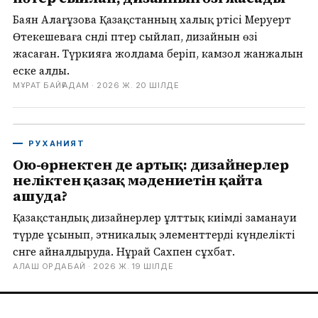
Баян Алағұзова Қазақстанның халық әртісі Меруерт
Өтекешеваға сәнді пәтер сыйлап, дизайнын өзі
жасаған. Түркияға жолдама беріп, камзол жанжалын
еске алды.
МҰРАТ БАЙҒАДАМ ·
2026 Ж. 20 ШІЛДЕ
РУХАНИЯТ
Ою-өрнектен де артық: дизайнерлер
неліктен қазақ мәдениетін қайта
ашуда?
Қазақстандық дизайнерлер ұлттық киімді заманауи
түрде ұсынып, этникалық элементтерді күнделікті
сәнге айналдыруда. Нұрай Сахпен сұхбат.
АЛАШ ОРДАБАЙ ·
2026 Ж. 19 ШІЛДЕ