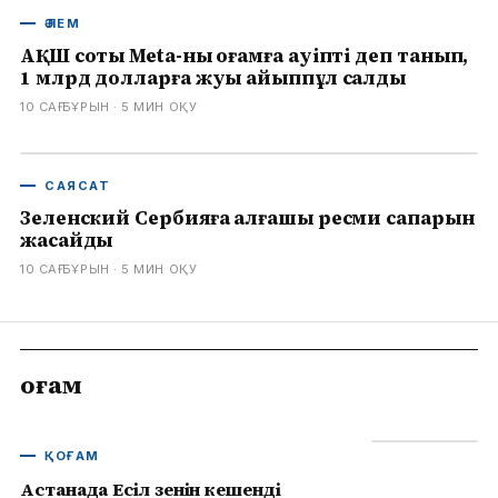
ӘЛЕМ
АҚШ соты Meta-ны қоғамға қауіпті деп танып,
1 млрд долларға жуық айыппұл салды
10 САҒ БҰРЫН
· 5
МИН ОҚУ
САЯСАТ
Зеленский Сербияға алғашқы ресми сапарын
жасайды
10 САҒ БҰРЫН
· 5
МИН ОҚУ
Қоғам
ҚОҒАМ
Астанада Есіл өзенін кешенді