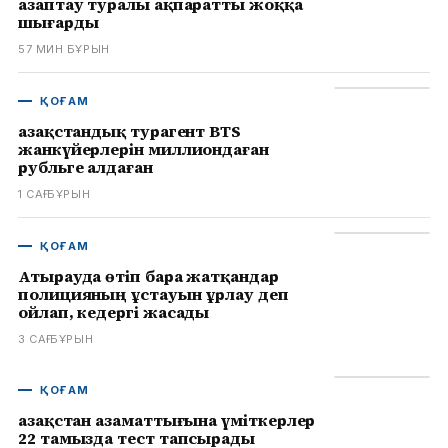
азаптау туралы ақпаратты жоққа
шығарды
57 МИН БҰРЫН
ҚОҒАМ
Қазақстандық турагент BTS
жанкүйерлерін миллиондаған
рубльге алдаған
1 САҒ БҰРЫН
ҚОҒАМ
Атырауда өтіп бара жатқандар
полицияның ұстауын ұрлау деп
ойлап, кедергі жасады
3 САҒ БҰРЫН
ҚОҒАМ
Қазақстан азаматтығына үміткерлер
22 тамызда тест тапсырады