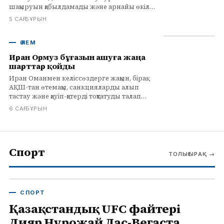
шақыруын қабылдамады және арнайы өкіл
қажеттігін жоққа шығарды, заңды рәсімдерді
5 САҒ БҰРЫН
алға тартты.
ӘЛЕМ
Иран Ормуз бұғазын ашуға жаңа
шарттар қойды
Иран Оманмен келіссөздерге жақын, бірақ
АҚШ-тан өтемақы, санкцияларды алып
тастау және қауіп-қатерді тоқтатуды талап
етеді. Ормуз бұғазының ашылуы
6 САҒ БҰРЫН
Вашингтонның келісіміне байланысты.
Спорт
ТОЛЫҒЫРАҚ
→
СПОРТ
Қазақстандық UFC файтері
Дияр Нұрғожай Лас-Вегаста