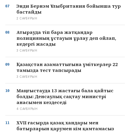
Энди Бернэм Ұлыбритания бойынша тур
бастайды
2 САҒ БҰРЫН
Атырауда өтіп бара жатқандар
полицияның ұстауын ұрлау деп ойлап,
кедергі жасады
3 САҒ БҰРЫН
Қазақстан азаматтығына үміткерлер 22
тамызда тест тапсырады
3 САҒ БҰРЫН
Маңғыстауда 13 жастағы бала қайтыс
болды: Денсаулық сақтау министрі
анасымен кездеседі
4 САҒ БҰРЫН
XVII ғасырда қазақ хандары мен
батырларын қарумен кім қамтамасыз