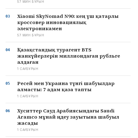
57 МИН БҰРЫН
Xiaomi SkyNomad N90: кең үш қатарлы
кроссовер инновациялық
электроникамен
57 МИН БҰРЫН
Қазақстандық турагент BTS
жанкүйерлерін миллиондаған рубльге
алдаған
1 САҒ БҰРЫН
Ресей мен Украина түнгі шабуылдар
алмасты: 7 адам қаза тапты
1 САҒ БҰРЫН
Хуситтер Сауд Арабиясындағы Saudi
Aramco мұнай өңдеу зауытына шабуыл
жасады
1 САҒ БҰРЫН