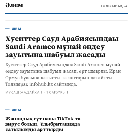
Әлем
ТОЛЫҒЫРАҚ
→
ӘЛЕМ
Хуситтер Сауд Арабиясындағы
Saudi Aramco мұнай өңдеу
зауытына шабуыл жасады
Хуситтер Сауд Арабиясындағы Saudi Aramco мұнай
өңдеу зауытына шабуыл жасап, өрт шығарды. Иран
Ормуз бұғазына қатысты талаптарын қатайтты.
Толығырақ infohub.kz сайтында.
МҰҚАШ ЖАДАЙХАН
·
1 САҒ БҰРЫН
ӘЛЕМ
Жапондық сүт наны TikTok-та
вирус болып, Ұлыбританияда
сатылымды арттырды