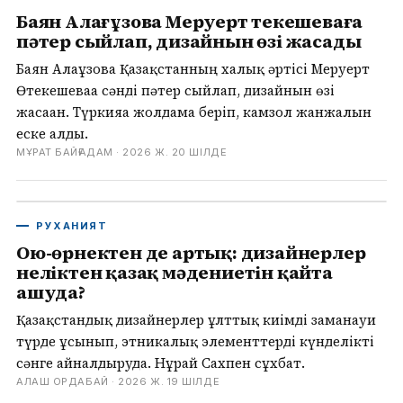
Баян Алағұзова Меруерт Өтекешеваға
пәтер сыйлап, дизайнын өзі жасады
Баян Алағұзова Қазақстанның халық әртісі Меруерт
Өтекешеваға сәнді пәтер сыйлап, дизайнын өзі
жасаған. Түркияға жолдама беріп, камзол жанжалын
еске алды.
МҰРАТ БАЙҒАДАМ ·
2026 Ж. 20 ШІЛДЕ
РУХАНИЯТ
Ою-өрнектен де артық: дизайнерлер
неліктен қазақ мәдениетін қайта
ашуда?
Қазақстандық дизайнерлер ұлттық киімді заманауи
түрде ұсынып, этникалық элементтерді күнделікті
сәнге айналдыруда. Нұрай Сахпен сұхбат.
АЛАШ ОРДАБАЙ ·
2026 Ж. 19 ШІЛДЕ