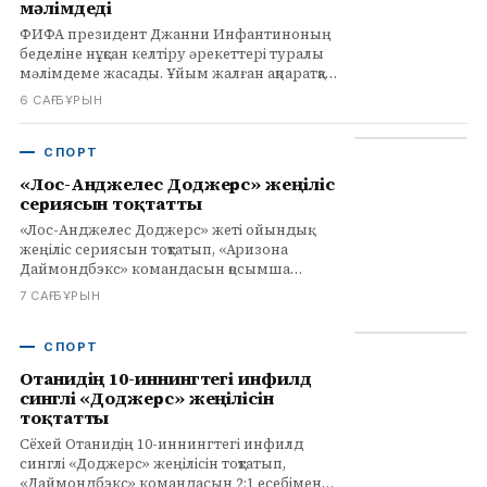
мәлімдеді
ФИФА президент Джанни Инфантиноның
беделіне нұқсан келтіру әрекеттері туралы
мәлімдеме жасады. Ұйым жалған ақпаратқа
қарсы тұруға ниетті.
6 САҒ БҰРЫН
СПОРТ
«Лос-Анджелес Доджерс» жеңіліс
сериясын тоқтатты
«Лос-Анджелес Доджерс» жеті ойындық
жеңіліс сериясын тоқтатып, «Аризона
Даймондбэкс» командасын қосымша
иннингте 2:1 есебімен жеңді. Сёхэй
7 САҒ БҰРЫН
Отанидің инфилдтегі синглы шешуші
болды.
СПОРТ
Отанидің 10-иннингтегі инфилд
синглі «Доджерс» жеңілісін
тоқтатты
Сёхей Отанидің 10-иннингтегі инфилд
синглі «Доджерс» жеңілісін тоқтатып,
«Даймондбэкс» командасын 2:1 есебімен