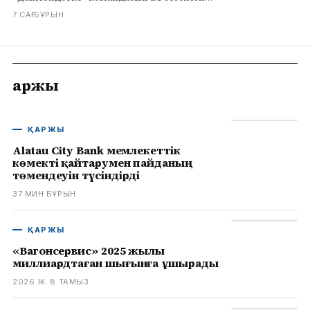
ұтты. Толығырақ infohub.kz сайтында.
7 САҒ БҰРЫН
Қаржы
ҚАРЖЫ
Alatau City Bank мемлекеттік
көмекті қайтарумен пайданың
төмендеуін түсіндірді
37 МИН БҰРЫН
ҚАРЖЫ
«Вагонсервис» 2025 жылы
миллиардтаған шығынға ұшырады
2026 Ж. 8 ТАМЫЗ