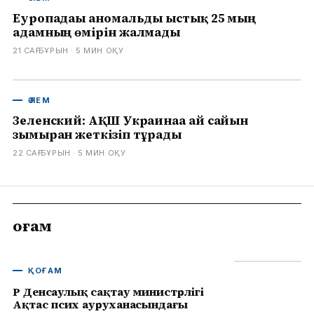
Еуропадағы аномальды ыстық 25 мың
адамның өмірін жалмады
21 САҒ БҰРЫН
· 5
МИН ОҚУ
ӘЛЕМ
Зеленский: АҚШ Украинаға ай сайын
зымыран жеткізіп тұрады
22 САҒ БҰРЫН
· 5
МИН ОҚУ
Қоғам
ҚОҒАМ
ҚР Денсаулық сақтау министрлігі
Ақтас псих ауруханасындағы