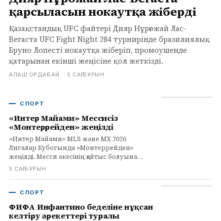
қарсыласын нокаутқа жіберді
Қазақстандық UFC файтері Дияр Нұрғожай Лас-
Вегаста UFC Fight Night 284 турнирінде бразилиялық
Бруно Лопесті нокаутқа жіберіп, промоушенде
қатарынан екінші жеңісіне қол жеткізді.
АЛАШ ОРДАБАЙ
·
5 САҒ БҰРЫН
СПОРТ
«Интер Майами» Мессисіз
«Монтеррейден» жеңілді
«Интер Майами» MLS және MX 2026
Лигалар Кубогында «Монтеррейден»
жеңілді. Месси әкесінің қайтыс болуына
байланысты матчты өткізіп жіберді.
5 САҒ БҰРЫН
Толығырақ infohub.kz сайтында.
СПОРТ
ФИФА Инфантино беделіне нұқсан
келтіру әрекеттері туралы