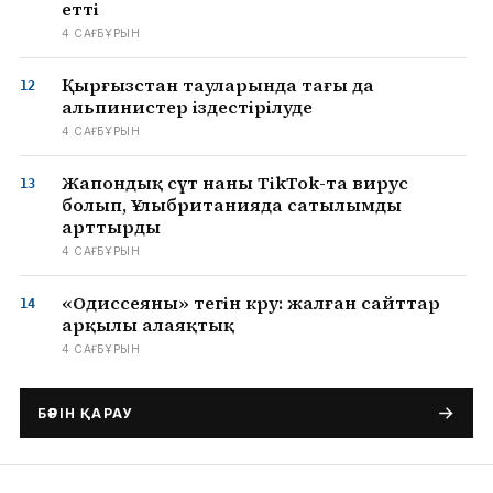
етті
4 САҒ БҰРЫН
Қырғызстан тауларында тағы да
альпинистер іздестірілуде
4 САҒ БҰРЫН
Жапондық сүт наны TikTok-та вирус
болып, Ұлыбританияда сатылымды
арттырды
4 САҒ БҰРЫН
«Одиссеяны» тегін көру: жалған сайттар
арқылы алаяқтық
4 САҒ БҰРЫН
БӘРІН ҚАРАУ