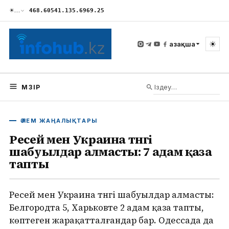
☀
…
468.60
541.13
5.69
69.25
☀
Қазақша
МӘЗІР
ӘЛЕМ ЖАҢАЛЫҚТАРЫ
Ресей мен Украина түнгі
шабуылдар алмасты: 7 адам қаза
тапты
Ресей мен Украина түнгі шабуылдар алмасты:
Белгородта 5, Харьковте 2 адам қаза тапты,
көптеген жарақатталғандар бар. Одессада да