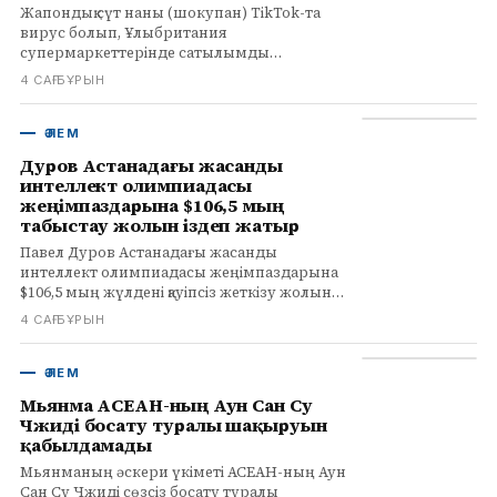
Жапондық сүт наны (шокупан) TikTok-та
вирус болып, Ұлыбритания
супермаркеттерінде сатылымды
арттырды. Бұл үрдістің себептері мен
4 САҒ БҰРЫН
ерекшеліктері туралы біліңіз.
ӘЛЕМ
Дуров Астанадағы жасанды
интеллект олимпиадасы
жеңімпаздарына $106,5 мың
табыстау жолын іздеп жатыр
Павел Дуров Астанадағы жасанды
интеллект олимпиадасы жеңімпаздарына
$106,5 мың жүлдені қауіпсіз жеткізу жолын
іздеп жатыр. Ресейлік команда жеңді,
4 САҒ БҰРЫН
Артем Горохов жеке есепте бірінші орын
алды.
ӘЛЕМ
Мьянма АСЕАН-ның Аун Сан Су
Чжиді босату туралы шақыруын
қабылдамады
Мьянманың әскери үкіметі АСЕАН-ның Аун
Сан Су Чжиді сөзсіз босату туралы