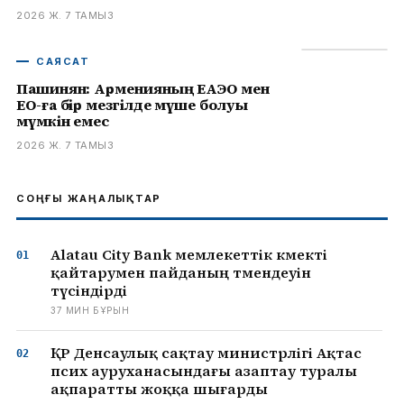
2026 Ж. 7 ТАМЫЗ
САЯСАТ
Пашинян: Арменияның ЕАЭО мен
ЕО-ға бір мезгілде мүше болуы
мүмкін емес
2026 Ж. 7 ТАМЫЗ
СОҢҒЫ ЖАҢАЛЫҚТАР
Alatau City Bank мемлекеттік көмекті
қайтарумен пайданың төмендеуін
түсіндірді
37 МИН БҰРЫН
ҚР Денсаулық сақтау министрлігі Ақтас
псих ауруханасындағы азаптау туралы
ақпаратты жоққа шығарды