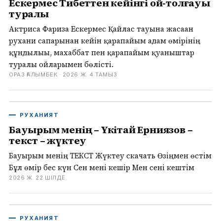
Ескермес Тибеттен кейінгі ой-толғауы
туралы
Актриса Фариза Ескермес Қайлас тауына жасаған
рухани сапарынан кейін қарапайым адам өмірінің
құндылығы, махаббат пен қарапайым қуаныштар
туралы ойларымен бөлісті.
ОРАЗ ҒАЛЫМБЕК ·
2026 Ж. 4 ТАМЫЗ
РУХАНИЯТ
Бауырым менің – Үкітай Ерниязов –
текст – жүктеу
Бауырым менің ТЕКСТ Жүктеу скачать Өзіңмен өстім
Бұл өмір бес күн Сен мені кешір Мен сені кештім
2026 Ж. 22 ШІЛДЕ
РУХАНИЯТ