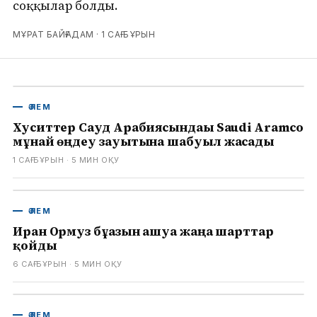
соққылар болды.
МҰРАТ БАЙҒАДАМ ·
1 САҒ БҰРЫН
ӘЛЕМ
Хуситтер Сауд Арабиясындағы Saudi Aramco
мұнай өңдеу зауытына шабуыл жасады
1 САҒ БҰРЫН
· 5
МИН ОҚУ
ӘЛЕМ
Иран Ормуз бұғазын ашуға жаңа шарттар
қойды
6 САҒ БҰРЫН
· 5
МИН ОҚУ
ӘЛЕМ