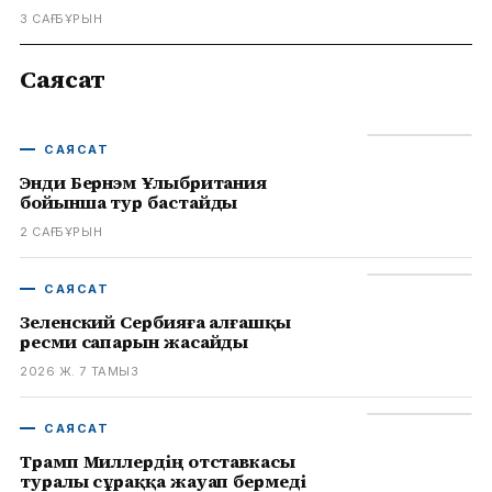
3 САҒ БҰРЫН
Саясат
САЯСАТ
Энди Бернэм Ұлыбритания
бойынша тур бастайды
2 САҒ БҰРЫН
САЯСАТ
Зеленский Сербияға алғашқы
ресми сапарын жасайды
2026 Ж. 7 ТАМЫЗ
САЯСАТ
Трамп Миллердің отставкасы
туралы сұраққа жауап бермеді