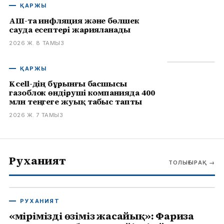
ҚАРЖЫ
АҚШ-та инфляция және бөлшек
сауда есептері жарияланады
2026 Ж. 8 ТАМЫЗ
ҚАРЖЫ
Kcell-дің бұрынғы басшысы
газоблок өндіруші компанияда 400
млн теңгеге жуық табыс тапты
2026 Ж. 7 ТАМЫЗ
Руханият
ТОЛЫҒЫРАҚ
→
РУХАНИЯТ
«Өмірімізді өзіміз жасайық»: Фариза