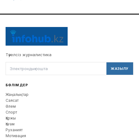
Тәуелсіз журналистика
ЖАЗЫЛУ
БӨЛІМДЕР
Жаңалықтар
Саясат
Әлем
Спорт
Қаржы
Қоғам
Руханият
Мотивация