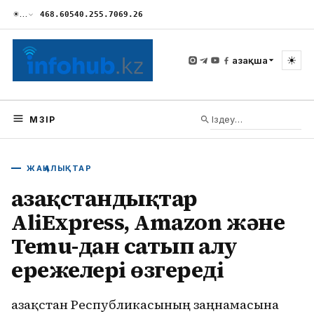
☀
…
468.60
540.25
5.70
69.26
☀
Қазақша
МӘЗІР
ЖАҢАЛЫҚТАР
Қазақстандықтар
AliExpress, Amazon және
Temu-дан сатып алу
ережелері өзгереді
Қазақстан Республикасының заңнамасына