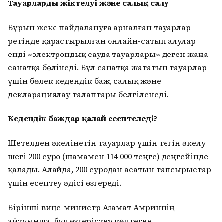
Тауарлардың жіктелуі және салық салу
Бұрын жеке пайдалануға арналған тауарлар
ретінде қарастырылған онлайн-сатып алулар
енді «электрондық сауда тауарлары» деген жаңа
санатқа бөлінеді. Бұл санатқа жататын тауарлар
үшін бөлек кедендік баж, салық және
декларациялау талаптары белгіленеді.
Кедендік баждар қалай есептеледі?
Шетелден әкелінетін тауарлар үшін тегін әкелу
шегі 200 еуро (шамамен 114 000 теңге) деңгейінде
қалады. Алайда, 200 еуродан асатын тапсырыстар
үшін есептеу әдісі өзгереді.
Бірінші вице-министр Азамат Амриннің
айтуынша, бұл өзгерістер көптеген