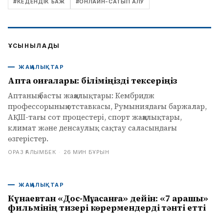
#
КЕДЕНДІК БАЖ
#
ОНЛАЙН-САТЫП АЛУ
ҰСЫНЫЛАДЫ
ЖАҢАЛЫҚТАР
Апта оқиғалары: біліміңізді тексеріңіз
Аптаның басты жаңалықтары: Кембридж
профессорының отставкасы, Румыниядағы баржалар,
АҚШ-тағы сот процестері, спорт жаңалықтары,
климат және денсаулық сақтау саласындағы
өзгерістер.
ОРАЗ ҒАЛЫМБЕК
·
26 МИН БҰРЫН
ЖАҢАЛЫҚТАР
Күнаевтан «Дос-Мұқасанға» дейін: «7 қарақшы»
фильмінің тизері көрермендерді тәнті етті