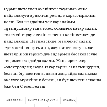
Бұрын шетелден әкелінген тауарлар жеке
пайдалануға арналған ретінде қарастырылып
келді. Бұл жағдайды тек қарапайым
тұтынушылар ғана емес, сонымен қатар салық
төлемей тауар әкеліп сататын кәсіпкерлер де
пайдаланды. Нәтижесінде, мемлекет салық
түсімдерінен қағылып, жергілікті сатушылар
шетелдік интернет-дүкендермен бәсекелесуде
тең емес жағдайда қалды. Жаңа ережелер
«электрондық сауда тауарлары» санатын құрып,
белгілі бір шектен аспаған жағдайда салықсыз
әкелуге мүмкіндік береді, ал бұл шектен асқанда
баж бен ҚҚС есептеледі.
#
ҚАЗАҚСТАН
#
ИНТЕРНЕТ-ДҮКЕН
#
САЛЫҚ