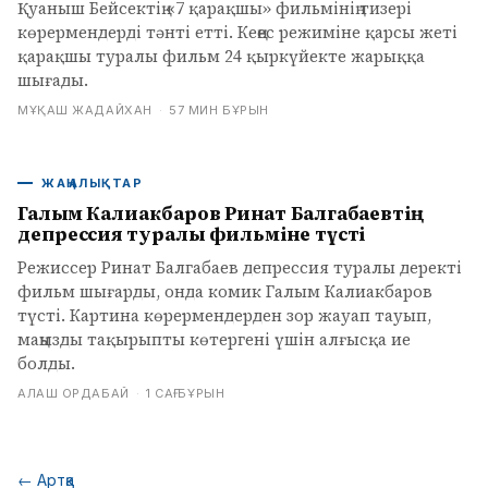
Қуаныш Бейсектің «7 қарақшы» фильмінің тизері
көрермендерді тәнті етті. Кеңес режиміне қарсы жеті
қарақшы туралы фильм 24 қыркүйекте жарыққа
шығады.
МҰҚАШ ЖАДАЙХАН
·
57 МИН БҰРЫН
ЖАҢАЛЫҚТАР
Галым Калиакбаров Ринат Балгабаевтің
депрессия туралы фильміне түсті
Режиссер Ринат Балгабаев депрессия туралы деректі
фильм шығарды, онда комик Галым Калиакбаров
түсті. Картина көрермендерден зор жауап тауып,
маңызды тақырыпты көтергені үшін алғысқа ие
болды.
АЛАШ ОРДАБАЙ
·
1 САҒ БҰРЫН
←
Артқа