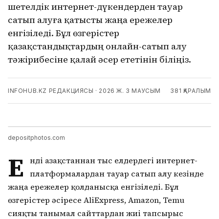
шетелдік интернет-дүкендерден тауар
сатып алуға қатысты жаңа ережелер
енгізіледі. Бұл өзгерістер
қазақстандықтардың онлайн-сатып алу
тәжірибесіне қалай әсер ететінін біліңіз.
INFOHUB.KZ РЕДАКЦИЯСЫ
·
2026 Ж. 3 МАУСЫМ
381
ҚАРАЛЫМ
depositphotos.com
Е
нді Қазақстаннан тыс елдердегі интернет-
платформалардан тауар сатып алу кезінде
жаңа ережелер қолданысқа енгізіледі. Бұл
өзгерістер әсіресе AliExpress, Amazon, Temu
сияқты танымал сайттардан жиі тапсырыс