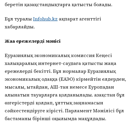
беретін қазақстандықтарға қатысты болады.
Бұл туралы
Infohub.kz
ақпарат агенттігі
хабарлайды.
Жаңа ережелердің мәнісі
Еуразиялық экономикалық комиссия Кеңесі
халықаралық интернет-саудаға қатысты жаңа
ережелерді бекітті. Бұл нормалар Еуразиялық
экономикалық одаққа (ЕАЭО) кірмейтін елдерден,
мысалы, Қытайдан, АҚШ-тан немесе Еуропадан
алынатын тауарларға қолданылады. Қазақстан бұл
өзгерістерді қолдап, ұлттық заңнамасын
сәйкестендіруге кірісті. Парламент Мәжілісі бұл
бастаманы бірінші оқылымда мақұлдады.