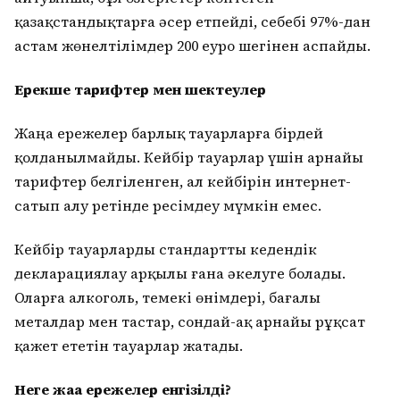
қазақстандықтарға әсер етпейді, себебі 97%-дан
астам жөнелтілімдер 200 еуро шегінен аспайды.
Ерекше тарифтер мен шектеулер
Жаңа ережелер барлық тауарларға бірдей
қолданылмайды. Кейбір тауарлар үшін арнайы
тарифтер белгіленген, ал кейбірін интернет-
сатып алу ретінде ресімдеу мүмкін емес.
Кейбір тауарларды стандартты кедендік
декларациялау арқылы ғана әкелуге болады.
Оларға алкоголь, темекі өнімдері, бағалы
металдар мен тастар, сондай-ақ арнайы рұқсат
қажет ететін тауарлар жатады.
Неге жаңа ережелер енгізілді?