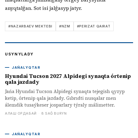
anyqtalǵan. Sot isi jalǵasyp jatyr.
#
NAZARBAEV MEKTEBI
#
NZM
#
PERIZAT QAIRAT
USYNYLADY
JAŃALYQTAR
Hyundai Tucson 2027 Alpidegi synaqta órtenip
qala jazdady
Jańa Hyundai Tucson Alpidegi synaqta tejegish qyzyp
ketip, órtenip qala jazdady. Gıbrıdti nusqalar men
álemdik tusaýkeser josparlary týraly málimetter.
АЛАШ ОРДАБАЙ
·
8 SAĞ BURYN
JAŃALYQTAR