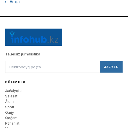
←
Artqa
Täuelsız jurnalistika
JAZYLU
BÖLIMDER
Jańalyqtar
Saıasat
Álem
Sport
Qarjy
Qoǵam
Rýhanıat