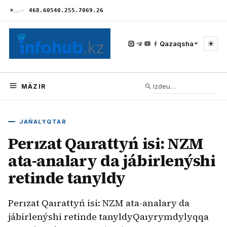
☀
…
468.60
540.25
5.70
69.26
☀
Qazaqsha
MÄZIR
JAŃALYQTAR
Perızat Qaırattyń isi: NZM
ata-analary da jábirlenýshi
retinde tanyldy
Perızat Qaırattyń isi: NZM ata-analary da
jábirlenýshi retinde tanyldyQaıyrymdylyqqa