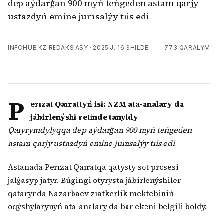
dep aýdarǵan 900 myń teńgeden astam qarjy
ustazdyń emine jumsalýy tıis edi
INFOHUB.KZ REDAKSIASY
·
2025 J. 16 SHILDE
773
QARALYM
P
erızat Qaırattyń isi: NZM ata-analary da
jábirlenýshi retinde tanyldy
Qaıyrymdylyqqa dep aýdarǵan 900 myń teńgeden
astam qarjy ustazdyń emine jumsalýy tıis edi
Astanada Perızat Qaıratqa qatysty sot prosesi
jalǵasyp jatyr. Búgingi otyrysta jábirlenýshiler
qatarynda Nazarbaev zıatkerlik mektebiniń
oqýshylarynyń ata-analary da bar ekeni belgili boldy.