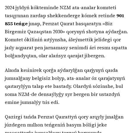
2024 jyldyń kókteminde NZM ata-analar komıteti
tasqynnan zardap shekkenderge kómek retinde
901
855 teńge
jınap, Perızat Qaırat basqaratyn «Biz
Birgemiz Qazaqstan 2030» qorynyń shotyna aýdarǵan.
Komıtet ókiliniń aıtýynsha, áleýmettik jelidegi qor
jaıly aqparat pen jarnamasy senimdi ári resmı sıpatta
bolǵandyqtan, olar alańsyz qarajat jibergen.
Alaıda keıinirek qorǵa aýdarylǵan qarjynyń qaıda
jumsalǵany belgisiz bolyp, ata-analar óz qarajatynyń
qaıtarylýyn talap ete bastady. Olardyń sózinshe, bul
soma NZM-de densaýlyǵy syr bergen bir ustazdyń
emine jumsalýy tıis edi.
Qazirgi tańda Perızat Qaırattyń qory arqyly jınalǵan
júzdegen mıllıon teńgeniń basym bóligi jeke
maqsattarǵa jumsalǵany tergeý barysynda