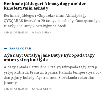
Berlınale júldegeri Almatydaǵy áıelder
kınofestıvalin ashady
Berlınale júldegeri «Sny rekı» fılmi Almatydaǵy
QYZQARAS festıvalin 20 tamyzda ashady. Qazaqstandyq
tusaýy «Selınnyı» ortalyǵynda ótedi.
АЛАШ ОРДАБАЙ
·
9 SAĞ BURYN
JAŃALYQTAR
Aýa raıy: Ortalyq jáne Batys Eýropada taǵy
aptap ystyq kútilýde
Aldaǵy aptada Batys jáne Ortalyq Eýropada taǵy aptap
ystyq kútiledi. Fransıa, Ispanıa, Italıada temperatýra 30-
dan joǵary bolady. Aýstrıa men Slovakıada rekordtar
jańardy.
АЛАШ ОРДАБАЙ
·
10 SAĞ BURYN