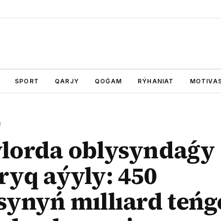
SPORT
QARJY
QOǴAM
RÝHANIAT
MOTIVAS
R
lorda oblysyndaǵy
ryq aýyly: 450
synyń mıllıard teńg