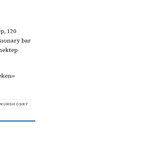
p, 120
sıonary bar
 mektep
.
meken»
#
KÚRISH ÓSIRÝ