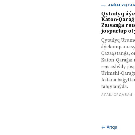
JAŃALYQTA
Qytaılyq áý
Katon-Qaraǵ
Zaısanǵa reı
josparlap ot
Qytaılyq Urumq
áýekompanıas
Qazaqstanǵa, o
Katon-Qaraǵaı
reıs ashýdy jos
Úrimshi-Qaraǵa
Astana baǵytta
talqylanýda.
АЛАШ ОРДАБАЙ
←
Artqa