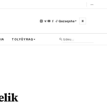
—
☀
Qazaqsha
IA
TOLYĞYRAQ
elik