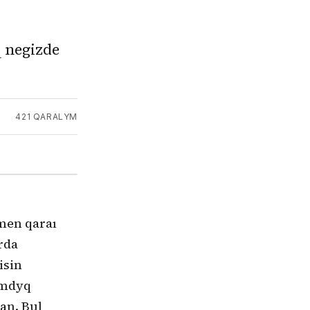
 negizde
421
QARALYM
men qaraı
rda
isin
jymdyq
an. Bul