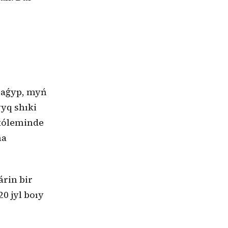
 baǵyp, myń
yq shıki
 kóleminde
na
rin bir
0 jyl boıy