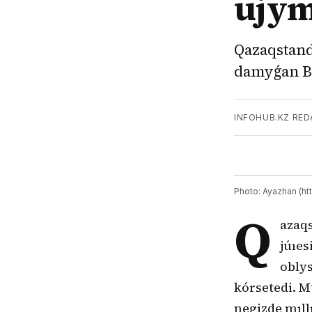
ujym
Qazaqstand
damyǵan Be
INFOHUB.KZ RED
Photo: Ayazhan (h
Q
azaqs
júıes
obly
kórsetedi. M
negizde mıll