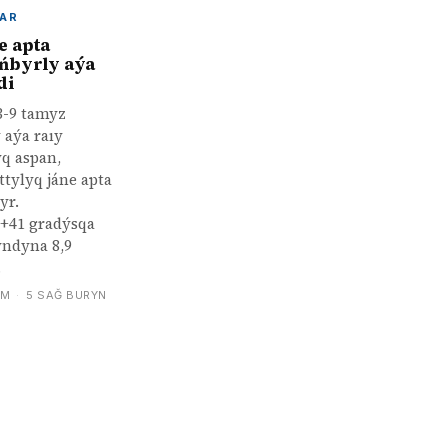
AR
e apta
ńbyrly aýa
di
3-9 tamyz
 aýa raıy
yq aspan,
tylyq jáne apta
yr.
+41 gradýsqa
kýndyna 8,9
.
АМ
·
5 SAĞ BURYN