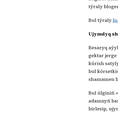
týraly bloge
Bul týraly
In
Ujymdyq sha
Besaryq aýyl
gektar jerge
kúrish satyl
bul kórsetkis
shamamen bir
Bul úlginiń 
adamnyń bast
birlesip, uj