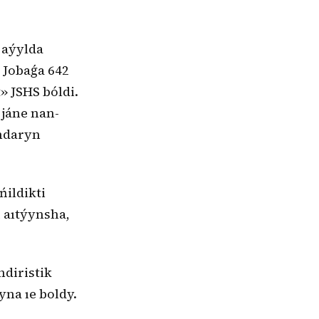
 aýylda
. Jobaǵa 642
» JSHS bóldi.
 jáne nan-
ymdaryn
ńildikti
 aıtýynsha,
ndiristik
yna ıe boldy.