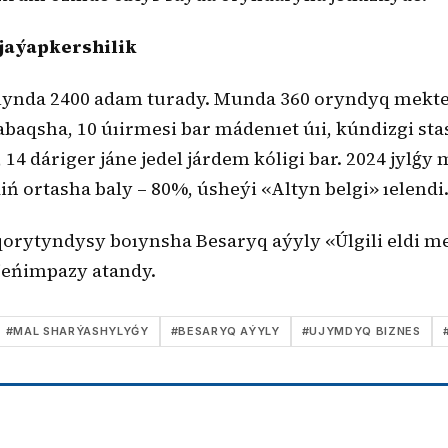
jaýapkershilik
lynda 2400 adam turady. Munda 360 oryndyq mekte
baqsha, 10 úıirmesi bar mádenıet úıi, kúndizgi sta
 14 dáriger jáne jedel járdem kóligi bar. 2024 jylǵy
diń ortasha baly – 80%, úsheýi «Altyn belgi» ıelendi
qorytyndysy boıynsha Besaryq aýyly «Úlgili eldi 
jeńimpazy atandy.
#
MAL SHARÝASHYLYǴY
#
BESARYQ AÝYLY
#
UJYMDYQ BIZNES