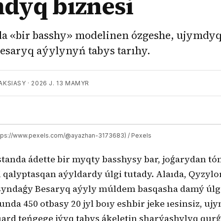
dyq bıznesi
a «bir basshy» modelinen ózgeshe, ujymdyq
saryq aýylynyń tabys tarıhy.
AKSIASY
·
2026 J. 13 MAMYR
ttps://www.pexels.com/@ayazhan-3173683) / Pexels
tanda ádette bir myqty basshysy bar, joǵarydan tó
i qalyptasqan aýyldardy úlgi tutady. Alaıda, Qyzylo
syndaǵy Besaryq aýyly múldem basqasha damý úlg
unda 450 otbasy 20 jyl boıy eshbir jeke ıesinsiz, u
ıard teńgege jýyq tabys ákeletin sharýashylyq qurǵ