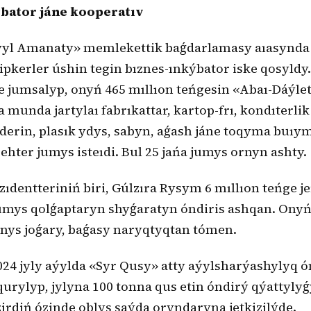
bator jáne kooperatıv
Aýyl Amanaty» memlekettik baǵdarlamasy aıasynda
ásipkerler úshin tegin bıznes-ınkýbator iske qosyldy
e jumsalyp, onyń 465 mıllıon teńgesin «Abaı-Dáýlet
 munda jartylaı fabrıkattar, kartop-frı, kondıterlik
derin, plasık ydys, sabyn, aǵash jáne toqyma buı
ehter jumys isteıdi. Bul 25 jańa jumys ornyn ashty.
zıdentteriniń biri, Gúlzıra Rysym 6 mıllıon teńge je
jumys qolǵaptaryn shyǵaratyn óndiris ashqan. Onyń
nys joǵary, baǵasy naryqtyqtan tómen.
024 jyly aýylda «Syr Qusy» atty aýylsharýashylyq ó
qurylyp, jylyna 100 tonna qus etin óndirý qýattylyǵ
rdiń ózinde oblys saýda oryndaryna jetkizilýde.