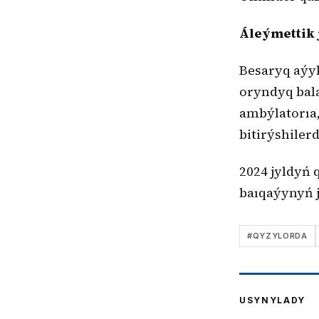
Áleýmettik 
Besaryq aýy
oryndyq bala
ambýlatorıa,
bitirýshiler
2024 jyldyń 
baıqaýynyń 
#
QYZYLORDA
USYNYLADY