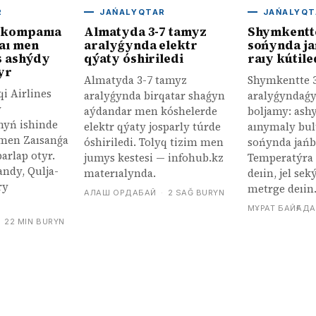
R
JAŃALYQTAR
JAŃALYQT
ekompanıa
Almatyda 3-7 tamyz
Shymkentt
aı men
aralyǵynda elektr
sońynda ja
s ashýdy
qýaty óshiriledi
raıy kútile
yr
Almatyda 3-7 tamyz
Shymkentte 
i Airlines
aralyǵynda birqatar shaǵyn
aralyǵyndaǵy
y
aýdandar men kóshelerde
boljamy: ash
nyń ishinde
elektr qýaty josparly túrde
aınymaly bult
 men Zaısanǵa
óshiriledi. Tolyq tizim men
sońynda jańb
parlap otyr.
jumys kestesi — infohub.kz
Temperatýra 
ndy, Qulja-
materıalynda.
deıin, jel se
ry
metrge deıin
АЛАШ ОРДАБАЙ
·
2 SAĞ BURYN
МҰРАТ БАЙҒАД
·
22 MIN BURYN