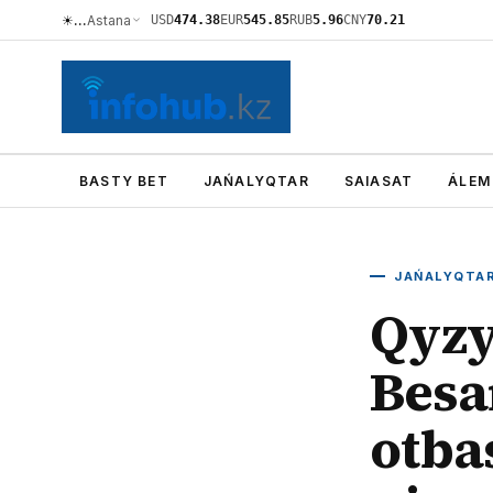
☀
…
Astana
USD
474.38
EUR
545.85
RUB
5.96
CNY
70.21
BASTY BET
JAŃALYQTAR
SAIASAT
ÁLEM
JAŃALYQTA
Qyzy
Besa
otba