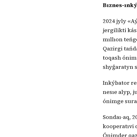
Bıznes-ınký
2024 jyly «
jergilikti k
mıllıon teńg
Qazirgi tańda
toqash ónim
shyǵaratyn s
Inkýbator re
nesıe alyp, 
ónimge sura
Sondaı-aq, 2
kooperatıvi 
Ónimder qazi