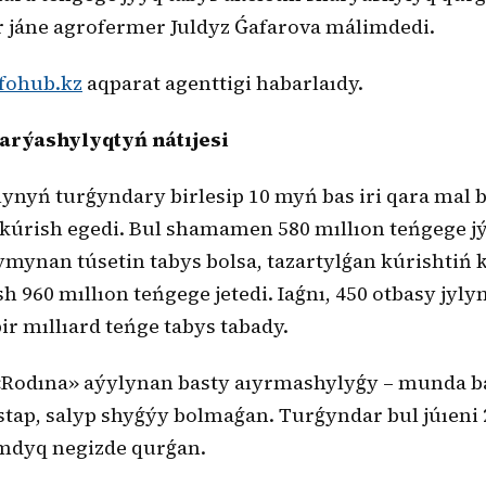
r jáne agrofermer Juldyz Ǵafarova málimdedi.
fohub.kz
aqparat agenttigi habarlaıdy.
rýashylyqtyń nátıjesi
ynyń turǵyndary birlesip 10 myń bas iri qara mal
 kúrish egedi. Bul shamamen 580 mıllıon teńgege jý
ymynan túsetin tabys bolsa, tazartylǵan kúrishtiń
h 960 mıllıon teńgege jetedi. Iaǵnı, 450 otbasy jyly
 mıllıard teńge tabys tabady.
«Rodına» aýylynan basty aıyrmashylyǵy – munda bá
ap, salyp shyǵýy bolmaǵan. Turǵyndar bul júıeni 2
ymdyq negizde qurǵan.