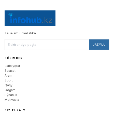
Täuelsız jurnalistika
JAZYLU
BÖLIMDER
Jańalyqtar
Saıasat
Álem
Sport
Qarjy
Qoǵam
Rýhanıat
Motıvasıa
BIZ TURALY