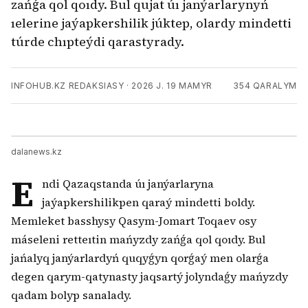
zańǵa qol qoıdy. Bul qujat úı janýarlarynyń
ıelerine jaýapkershilik júktep, olardy mindetti
túrde chıpteýdi qarastyrady.
INFOHUB.KZ REDAKSIASY
·
2026 J. 19 MAMYR
354
QARALYM
dalanews.kz
E
ndi Qazaqstanda úı janýarlaryna
jaýapkershilikpen qaraý mindetti boldy.
Memleket basshysy Qasym-Jomart Toqaev osy
máseleni retteıtin mańyzdy zańǵa qol qoıdy. Bul
jańalyq janýarlardyń quqyǵyn qorǵaý men olarǵa
degen qarym-qatynasty jaqsartý jolyndaǵy mańyzdy
qadam bolyp sanalady.