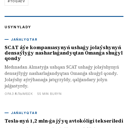
#
TOQAEV
USYNYLADY
JAŃALYQTAR
SCAT áýe kompanıasynyń ushaǵy jolaýshynyń
densaýlyǵy nasharlaǵandyqtan Omanǵa shuǵyl
qondy
Medınadan Almatyǵa ushqan SCAT ushaǵy jolaýshynyń
densaýlyǵy nasharlaǵandyqtan Omanǵa shuǵyl qondy.
Jolaýshy aýrýhanaǵa jatqyzyldy, qalǵandary jolyn
jalǵastyrdy.
ОРАЗ ҒАЛЫМБЕК
·
55 MIN BURYN
JAŃALYQTAR
Tesla-nyń 1,2 mln-ǵa jýyq avtokóligi tekseriledi