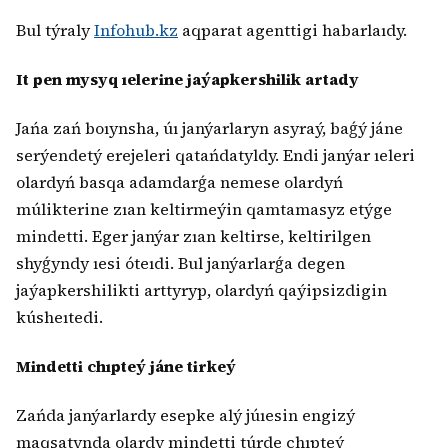
Bul týraly
Infohub.kz
aqparat agenttigi habarlaıdy.
It pen mysyq ıelerine jaýapkershilik artady
Jańa zań boıynsha, úı janýarlaryn asyraý, baǵý jáne
serýendetý erejeleri qatańdatyldy. Endi janýar ıeleri
olardyń basqa adamdarǵa nemese olardyń
múlikterine zıan keltirmeýin qamtamasyz etýge
mindetti. Eger janýar zıan keltirse, keltirilgen
shyǵyndy ıesi óteıdi. Bul janýarlarǵa degen
jaýapkershilikti arttyryp, olardyń qaýipsizdigin
kúsheıtedi.
Mindetti chıpteý jáne tirkeý
Zańda janýarlardy esepke alý júıesin engizý
maqsatynda olardy mindetti túrde chıpteý