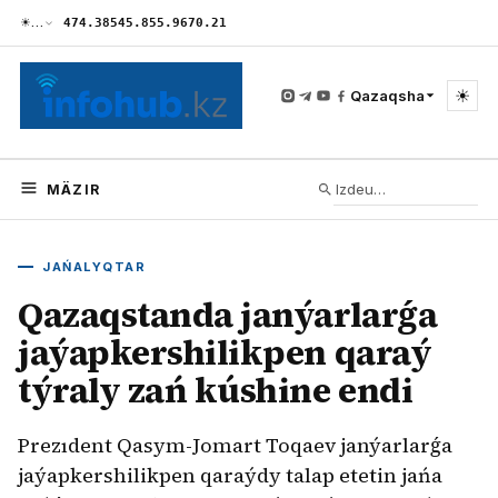
☀
…
474.38
545.85
5.96
70.21
☀
Qazaqsha
MÄZIR
JAŃALYQTAR
Qazaqstanda janýarlarǵa
jaýapkershilikpen qaraý
týraly zań kúshine endi
Prezıdent Qasym-Jomart Toqaev janýarlarǵa
jaýapkershilikpen qaraýdy talap etetin jańa