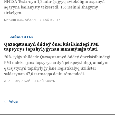
NHTSA Tesla-nyń 1,2 mln-ǵa jýyq avtokóligin aspanyń
aqaýyna baılanysty tekseredi. 156 ıesiniń shaǵymy
tirkelgen.
МҰҚАШ ЖАДАЙХАН
·
3 SAĞ BURYN
JAŃALYQTAR
Qazaqstannyń óńdeý ónerkásibindegi PMI
tapsyrys tapshylyǵynan mınımýmǵa tústi
2026 jylǵy shildede Qazaqstannyń óńdeý ónerkásibindegi
PMI ındeksi jańa tapsyrystardyń jetispeýshiligi, aınalym
qarajatynyń tapshylyǵy jáne logıstıkalyq úzilister
saldarynan 47,0 tarmaqqa deıin tómendedi.
АЛАШ ОРДАБАЙ
·
3 SAĞ BURYN
←
Artqa