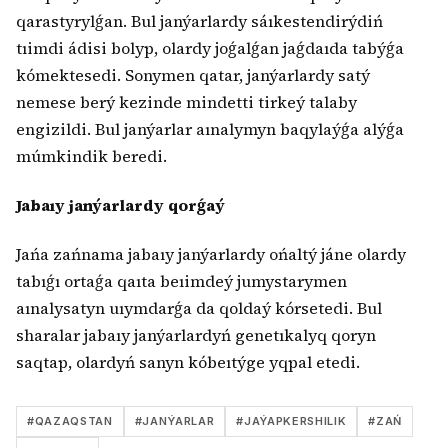
qarastyrylǵan. Bul janýarlardy sáıkestendirýdiń
tıimdi ádisi bolyp, olardy joǵalǵan jaǵdaıda tabýǵa
kómektesedi. Sonymen qatar, janýarlardy satý
nemese berý kezinde mindetti tirkeý talaby
engizildi. Bul janýarlar aınalymyn baqylaýǵa alýǵa
múmkindik beredi.
Jabaıy janýarlardy qorǵaý
Jańa zańnama jabaıy janýarlardy ońaltý jáne olardy
tabıǵı ortaǵa qaıta beıimdeý jumystarymen
aınalysatyn uıymdarǵa da qoldaý kórsetedi. Bul
sharalar jabaıy janýarlardyń genetıkalyq qoryn
saqtap, olardyń sanyn kóbeıtýge yqpal etedi.
#
QAZAQSTAN
#
JANÝARLAR
#
JAÝAPKERSHILIK
#
ZAŃ