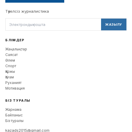
Тәуелсіз журналистика
ЖАЗЫЛУ
БӨЛІМДЕР
Жаңалықтар
Саясат
Әлем
Спорт
Қаржы
Қоғам
Руханият
Мотивация
БІЗ ТУРАЛЫ
Жарнама
Байланыс
Біз туралы
kazads2015@gmail.com