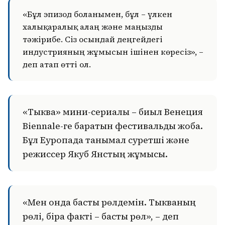
«Бұл эпизод болғанымен, бұл – үлкен
халықаралық алаң және маңызды
тәжірибе. Сіз осындай деңгейдегі
индустрияның жұмысын ішінен көресіз», –
деп атап өтті ол.
«Тыква» мини-сериалы – биыл Венеция
Biennale-ге баратын фестивальдық жоба.
Бұл Еуропада танымал суретші және
режиссер Якуб Янстың жұмысы.
«Мен онда басты рөлдемін. Тыкваның
рөлі, бірақ факті – басты рөл», – деп