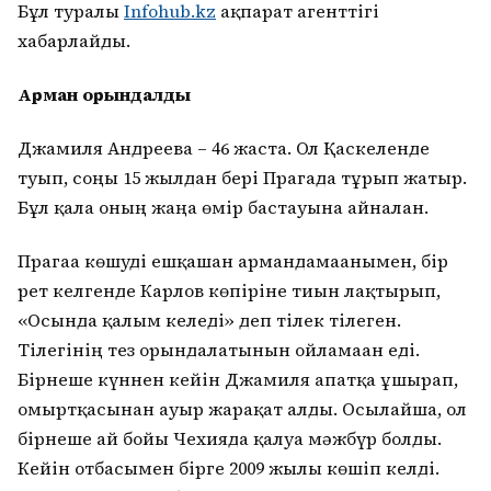
Бұл туралы
Infohub.kz
ақпарат агенттігі
хабарлайды.
Арман орындалды
Джамиля Андреева – 46 жаста. Ол Қаскеленде
туып, соңғы 15 жылдан бері Прагада тұрып жатыр.
Бұл қала оның жаңа өмір бастауына айналған.
Прагаға көшуді ешқашан армандамағанымен, бір
рет келгенде Карлов көпіріне тиын лақтырып,
«Осында қалғым келеді» деп тілек тілеген.
Тілегінің тез орындалатынын ойламаған еді.
Бірнеше күннен кейін Джамиля апатқа ұшырап,
омыртқасынан ауыр жарақат алды. Осылайша, ол
бірнеше ай бойы Чехияда қалуға мәжбүр болды.
Кейін отбасымен бірге 2009 жылы көшіп келді.