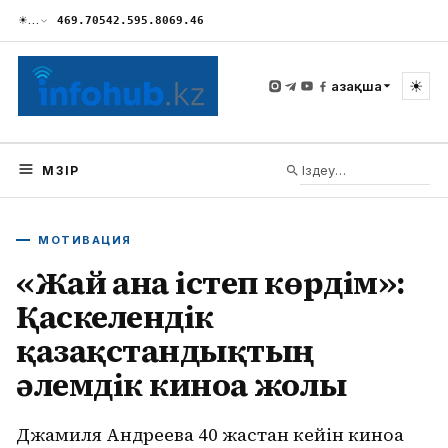
☀
…
469.70
542.59
5.80
69.46
☀
Қазақша
МӘЗІР
МОТИВАЦИЯ
«Жай ғана істеп көрдім»:
Қаскелендік
қазақстандықтың
әлемдік киноға жолы
Джамиля Андреева 40 жастан кейін киноға