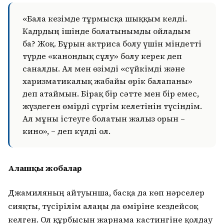
«Бала кезімде тұрмысқа шыққым келді.
Кадрдың ішінде болатынымды ойладым
ба? Жоқ. Бұрын актриса болу үшін міндетті
түрде «канондық сұлу» болу керек деп
саналды. Ал мен өзімді «сүйкімді және
харизматикалық жабайы өрік балапаны»
деп атаймын. Бірақ бір сәтте мен бір емес,
жүздеген өмірді сүргім келетінін түсіндім.
Ал мұны істеуге болатын жалғыз орын –
кино», – деп күлді ол.
Алғашқы жобалар
Джамиляның айтуынша, басқа да көп нәрселер
сияқты, түсірілім алаңы да өміріне кездейсоқ
келген. Ол құрбысын жарнама кастингіне қолдау