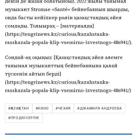
дейін де жазған болатынбыз. 2022 жылы танымал
музыкант Stromae «Santé» бейнебаянын шығарды,
онда басты кейіпкер рөлін қазақстандық әйел
сомдады. Толығырақ – [материалда]
(https://tengrinews.kz/curious/kazahstanka-
rasskazala-popala-klip-vsemirno-izvestnogo-486941/).
Сондай-ақ оқыңыз: [Қазақстандық әйел әлемге
танымал музыканттың бейнебаянына қалай
түскенін айтып берді]
(https://tengrinews.kz/curious/kazahstanka-
rasskazala-popala-klip-vsemirno-izvestnogo-486941/)
#
ҚАЗАҚСТАН
#
КИНО
#
ЧЕХИЯ
#
ДЖАМИЛЯ АНДРЕЕВА
#
ПРОДЮСЕРЛІК