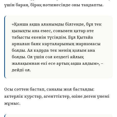
үшін барған, бірақ нәтижесінде оны таңдапты.
«Қанша ақша алғанымды білгенде, бұл тек
қызықты ғана емес, сонымен қатар өте
табысты екенін түсіндім. Бұл Қытайға
арналған банк карталарының жарнамасы
болды. Ал кадрда тек менің қолым ғана
болды. Ол үшін сол кездегі айлық
жалақымнан екі есе артық ақша алдым», –
дейді ол.
Осы сәттен бастап, саналы жол басталды:
актерлік курстар, агенттіктер, өзіне деген үнемі
жұмыс.