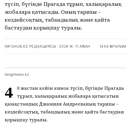
түсіп, бүгінде Прагада тұрып, халықаралық
жобаларға қатысады. Оның тарихы –
кездейсоқтық, табандылық және қайта
бастаудан қорықпау туралы.
INFOHUB.KZ РЕДАКЦИЯСЫ
·
2026 Ж. 11 АҚПАН
1449
ҚАРАЛЫМ
tengrinews.kz
4
0 жастан кейін киноға түсіп, бүгінде Прагада
тұрып, халықаралық жобаларға қатысатын
қазақстандық Джамиля Андрееваның тарихы –
кездейсоқтық, табандылық және қайта бастаудан
қорықпау туралы.