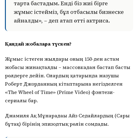
тарта бастадым. Енді біз жиі бірге
жұмыс істейміз, бұл отбасылық бизнеске
айналды», – деп атап өтті актриса.
Қандай жобаларға түскен?
Жұмыс істеген жылдары оның 150-ден астам
жобасы жинақталды – массовкадан бастап басты
рөлдерге дейін. Олардың қатарында жазушы
Роберт Джорданның кітаптарына негізделген
«The Wheel of Time» (Prime Video) фэнтези-
сериалы бар.
Джамиля Ақ Мұнарадағы Айз Седайлардың (Сары
бұтақ) бірінің эпизодтық рөлін сомдады.