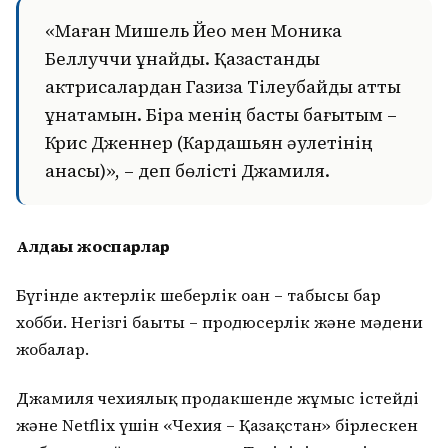
«Маған Мишель Йео мен Моника
Беллуччи ұнайды. Қазақстандық
актрисалардан Газиза Тілеубайды қатты
ұнатамын. Бірақ менің басты бағытым –
Крис Дженнер (Кардашьян әулетінің
анасы)», – деп бөлісті Джамиля.
Алдағы жоспарлар
Бүгінде актерлік шеберлік оған – табысы бар
хобби. Негізгі бағыты – продюсерлік және мәдени
жобалар.
Джамиля чехиялық продакшенде жұмыс істейді
және Netflix үшін «Чехия – Қазақстан» бірлескен