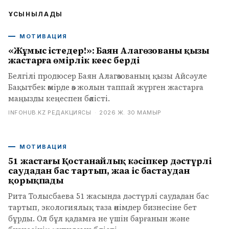
ҰСЫНЫЛАДЫ
МОТИВАЦИЯ
«Жұмыс істеңдер!»: Баян Алагөзованың қызы
жастарға өмірлік кеңес берді
Белгілі продюсер Баян Алагөзованың қызы Айсәуле
Бақытбек өмірде өз жолын таппай жүрген жастарға
маңызды кеңеспен бөлісті.
INFOHUB.KZ РЕДАКЦИЯСЫ
·
2026 Ж. 30 МАМЫР
МОТИВАЦИЯ
51 жастағы Қостанайлық кәсіпкер дәстүрлі
саудадан бас тартып, жаңа іс бастаудан
қорықпады
Рита Толысбаева 51 жасында дәстүрлі саудадан бас
тартып, экологиялық таза өнімдер бизнесіне бет
бұрды. Ол бұл қадамға не үшін барғанын және