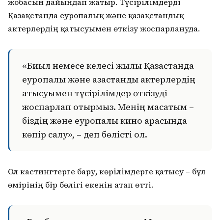
жобасын дайындап жатыр. Түсірілімдерді
Қазақстанда еуропалық және қазақстандық
актерлердің қатысуымен өткізу жоспарлануда.
«Биыл немесе келесі жылы Қазақстанда
еуропалық және қазақстандық актерлердің
қатысуымен түсірілімдер өткізуді
жоспарлап отырмыз. Менің мақсатым –
біздің және еуропалық кино арасында
көпір салу», – деп бөлісті ол.
Ол кастингтерге бару, көрілімдерге қатысу – бұл
өмірінің бір бөлігі екенін атап өтті.