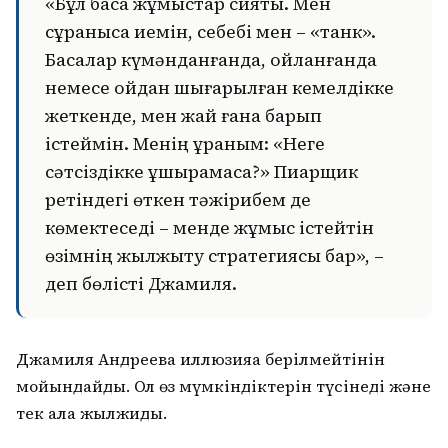
«Бұл басқа жұмыстар сияқты. Мен
сұранысқа иемін, себебі мен – «танк».
Басқалар күмәнданғанда, ойланғанда
немесе ойдан шығарылған кемелдікке
жеткенде, мен жай ғана барып
істеймін. Менің ұраным: «Неге
сәтсіздікке ұшырамасқа?» Пиарщик
ретіндегі өткен тәжірибем де
көмектеседі – менде жұмыс істейтін
өзімнің жылжыту стратегиясы бар», –
деп бөлісті Джамиля.
Джамиля Андреева иллюзияға берілмейтінін
мойындайды. Ол өз мүмкіндіктерін түсінеді және
тек алға жылжиды.