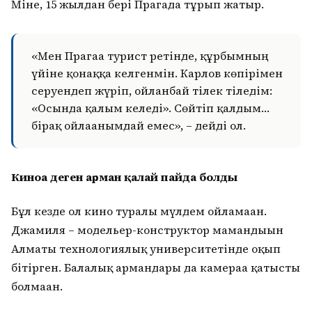
Міне, 15 жылдан бері Прагада тұрып жатыр.
«Мен Прагаға турист ретінде, құрбымның
үйіне қонаққа келгенмін. Карлов көпірімен
серуендеп жүріп, ойланбай тілек тіледім:
«Осында қалғым келеді». Сөйтіп қалдым…
бірақ ойлағанымдай емес», – дейді ол.
Киноға деген арман қалай пайда болды
Бұл кезде ол кино туралы мүлдем ойламаған.
Джамиля – модельер-конструктор мамандығын
Алматы технологиялық университетінде оқып
бітірген. Балалық армандары да камераға қатысты
болмаған.