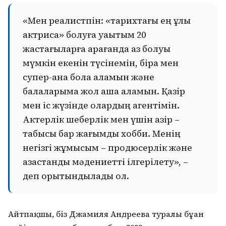
«Мен реалистпін: «тарихтағы ең ұлы
актриса» болуға уақытым 20
жастағыларға қарағанда аз болуы
мүмкін екенін түсінемін, бірақ мен
супер-ана бола аламын және
балаларыма жол аша аламын. Қазір
мен іс жүзінде олардың агентімін.
Актерлік шеберлік мен үшін қазір –
табысы бар жағымды хобби. Менің
негізгі жұмысым – продюсерлік және
қазақстандық мәдениетті ілгерілету», –
деп қорытындылады ол.
Айтпақшы, біз Джамиля Андреева туралы бұған