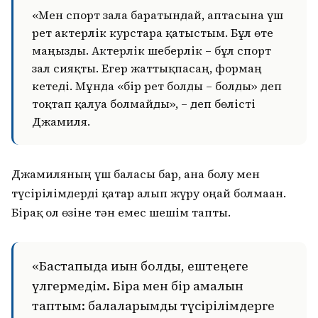
«Мен спорт залға баратындай, аптасына үш
рет актерлік курстарға қатыстым. Бұл өте
маңызды. Актерлік шеберлік – бұл спорт
зал сияқты. Егер жаттықпасаң, формаң
кетеді. Мұнда «бір рет болды – болды» деп
тоқтап қалуға болмайды», – деп бөлісті
Джамиля.
Джамиляның үш баласы бар, ана болу мен
түсірілімдерді қатар алып жүру оңай болмаған.
Бірақ ол өзіне тән емес шешім тапты.
«Бастапқыда қиын болды, ештеңеге
үлгермедім. Бірақ мен бір амалын
таптым: балаларымды түсірілімдерге