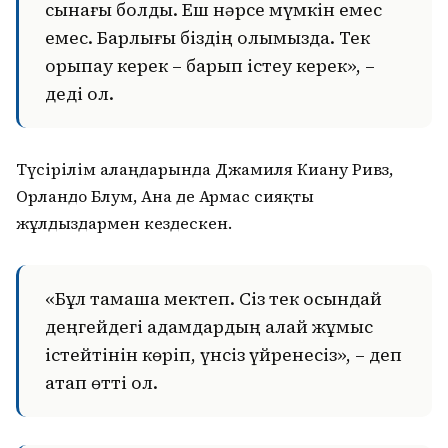
сынағы болды. Еш нәрсе мүмкін емес
емес. Барлығы біздің қолымызда. Тек
қорықпау керек – барып істеу керек», –
деді ол.
Түсірілім алаңдарында Джамиля Киану Ривз,
Орландо Блум, Ана де Армас сияқты
жұлдыздармен кездескен.
«Бұл тамаша мектеп. Сіз тек осындай
деңгейдегі адамдардың қалай жұмыс
істейтінін көріп, үнсіз үйренесіз», – деп
атап өтті ол.