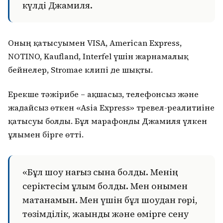
күлді Джамиля.
Оның қатысуымен VISA, American Express,
NOTINO, Kaufland, Interfel үшін жарнамалық
бейнелер, Stromae клипі де шықты.
Ерекше тәжірибе – ақшасыз, телефонсыз және
жағдайсыз өткен «Asia Express» тревел-реалитиіне
қатысуы болды. Бұл марафонды Джамиля үлкен
ұлымен бірге өтті.
«Бұл шоу нағыз сынақ болды. Менің
серіктесім ұлым болды. Мен онымен
мақтанамын. Мен үшін бұл шоудан гөрі,
төзімділік, жақындық және өмірге сену