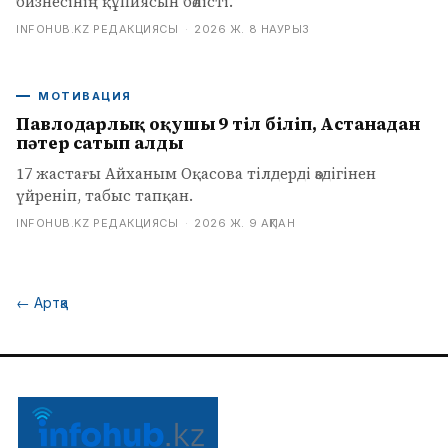
бизнесінің құпиясын бөлісті.
INFOHUB.KZ РЕДАКЦИЯСЫ
·
2026 Ж. 8 НАУРЫЗ
МОТИВАЦИЯ
Павлодарлық оқушы 9 тіл біліп, Астанадан
пәтер сатып алды
17 жастағы Айханым Оқасова тілдерді өздігінен
үйреніп, табыс тапқан.
INFOHUB.KZ РЕДАКЦИЯСЫ
·
2026 Ж. 9 АҚПАН
←
Артқа