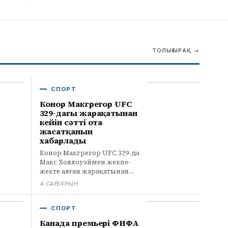
сайтында.
Трамп Канаданы «ашулы» деп
атап, АҚШ-ты жылдар бойы
«тонағанын» айтты
2 САҒ БҰРЫН
ТОЛЫҒЫРАҚ
→
СПОРТ
Конор Макгрегор UFC
329-дағы жарақатынан
кейін сәтті ота
жасатқанын
хабарлады
Конор Макгрегор UFC 329-да
Макс Холлоуэймен жекпе-
жекте алған жарақатынан
кейін аяғына сәтті ота
4 САҒ БҰРЫН
жасатқанын хабарлады. Ол
қалпына келуге бір жыл
қажет екенін айтты.
СПОРТ
Канада премьері ФИФА