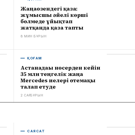
Жаңаөзендегі қаза:
жұмысшы әйелі көрші
бөлмеде ұйықтап
жатқанда қаза тапты
8 МИН БҰРЫН
ҚОҒАМ
Астанадағы нөсерден кейін
35 млн теңгелік жаңа
Mercedes иелері өтемақы
талап етуде
2 САҒ БҰРЫН
САЯСАТ