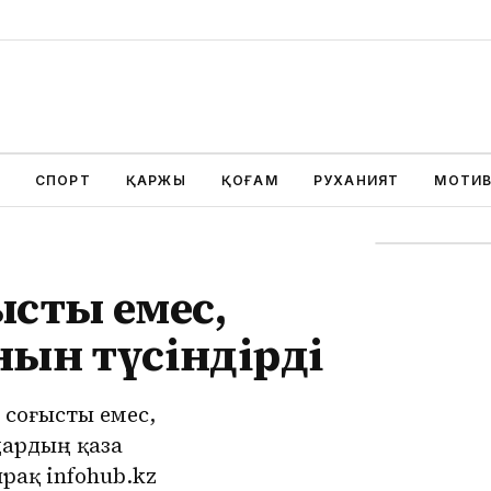
СПОРТ
ҚАРЖЫ
ҚОҒАМ
РУХАНИЯТ
МОТИ
ысты емес,
нын түсіндірді
 соғысты емес,
дардың қаза
рақ infohub.kz