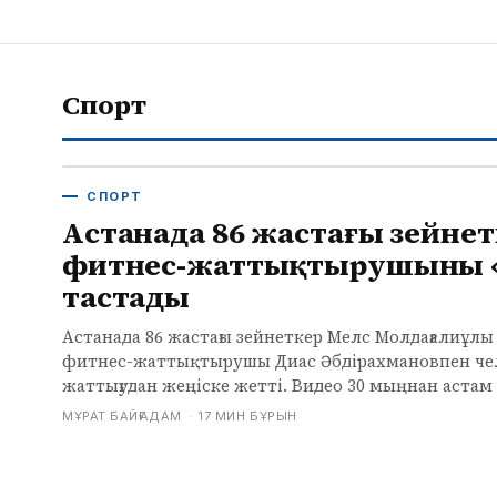
Спорт
СПОРТ
Астанада 86 жастағы зейнет
фитнес-жаттықтырушыны 
тастады
Астанада 86 жастағы зейнеткер Мелс Молдағалиұлы 
фитнес-жаттықтырушы Диас Әбдірахмановпен че
жаттығудан жеңіске жетті. Видео 30 мыңнан астам
МҰРАТ БАЙҒАДАМ
·
17 МИН БҰРЫН