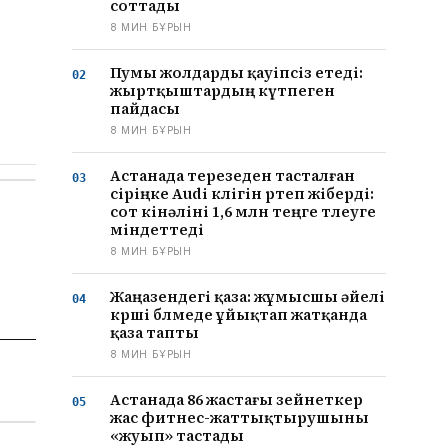
соттады
8 МИН БҰРЫН
Пумы жолдарды қауіпсіз етеді:
жыртқыштардың күтпеген
пайдасы
8 МИН БҰРЫН
Астанада терезеден тасталған
сіріңке Audi көлігін өртеп жіберді:
сот кінәліні 1,6 млн теңге төлеуге
міндеттеді
8 МИН БҰРЫН
Жаңаөзендегі қаза: жұмысшы әйелі
көрші бөлмеде ұйықтап жатқанда
қаза тапты
8 МИН БҰРЫН
Астанада 86 жастағы зейнеткер
жас фитнес-жаттықтырушыны
«жуып» тастады