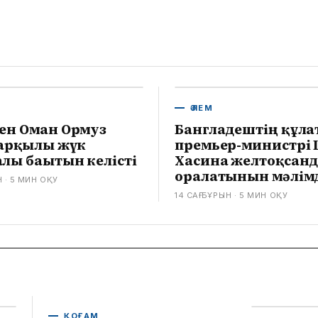
ӘЛЕМ
ен Оман Ормуз
Бангладештің құла
 арқылы жүк
премьер-министрі
лы бағытын келісті
Хасина желтоқсанд
оралатынын мәлім
Н
· 5
МИН ОҚУ
14 САҒ БҰРЫН
· 5
МИН ОҚУ
ҚОҒАМ