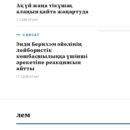
Ақ үй жаңа тікұшақ
алаңын қайта жаңартуда
7 САҒ БҰРЫН
САЯСАТ
Энди Бернхэм әйелінің
лейбористік
көшбасшылыққа үшінші
әрекетіне реакциясын
айтты
17 САҒ БҰРЫН
Әлем