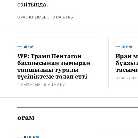
сайтында.
ОРАЗ ҒАЛЫМБЕК ·
3 САҒ БҰРЫН
ӘЛЕМ
ӘЛЕМ
WP: Трамп Пентагон
Иран м
басшысынан зымыран
бұғазы
тапшылығы туралы
тасыма
түсініктеме талап етті
8 САҒ БҰРЫ
4 САҒ БҰРЫН
· 5
МИН ОҚУ
Қоғам
ҚОҒАМ