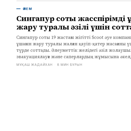
ӘЛЕМ
Сингапур соты жасөспірімді
жару туралы әзілі үшін сот
Сингапур соты 19 жастағы жігітті Scoot әуе комп
ұшағын жару туралы жалған қауіп-қатер жасағаны 
түрде соттады. Әлеуметтік желідегі әзіл жолауш
эвакуациялауға және саперлардың жұмысына әкелд
МҰҚАШ ЖАДАЙХАН
·
8 МИН БҰРЫН