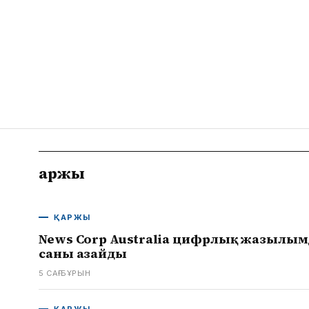
Қаржы
ҚАРЖЫ
News Corp Australia цифрлық жазылым
саны азайды
5 САҒ БҰРЫН