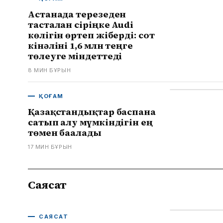
Астанада терезеден
тасталған сіріңке Audi
көлігін өртеп жіберді: сот
кінәліні 1,6 млн теңге
төлеуге міндеттеді
8 МИН БҰРЫН
ҚОҒАМ
Қазақстандықтар баспана
сатып алу мүмкіндігін ең
төмен бағалады
17 МИН БҰРЫН
Саясат
САЯСАТ