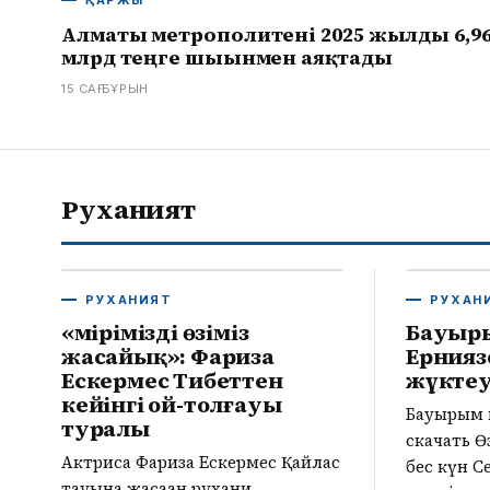
ҚАРЖЫ
Алматы метрополитені 2025 жылды 6,9
млрд теңге шығынмен аяқтады
15 САҒ БҰРЫН
Руханият
РУХАНИЯТ
РУХАН
«Өмірімізді өзіміз
Бауыры
жасайық»: Фариза
Ерниязо
Ескермес Тибеттен
жүкте
кейінгі ой-толғауы
Бауырым 
туралы
скачать Ө
Актриса Фариза Ескермес Қайлас
бес күн С
тауына жасаған рухани