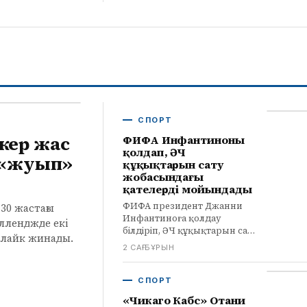
кедергілер мен жұмыс
орындарына қатысты
белгісіздік.
СПОРТ
кер жас
ФИФА Инфантиноны
қолдап, ӘЧ
«жуып»
құқықтарын сату
жобасындағы
қателерді мойындады
ФИФА президент Джанни
30 жастағы
Инфантиноға қолдау
лленджде екі
білдіріп, ӘЧ құқықтарын сату
 лайк жинады.
жобасындағы қателерді
2 САҒ БҰРЫН
мойындады. Толық ақпарат
infohub.kz сайтында.
СПОРТ
«Чикаго Кабс» Отани