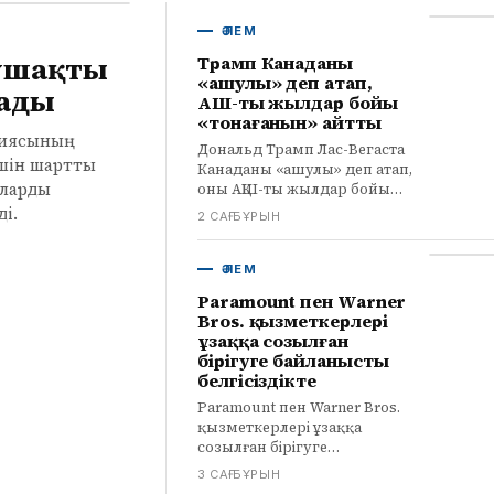
ӘЛЕМ
 ұшақты
Трамп Канаданы
«ашулы» деп атап,
тады
АҚШ-ты жылдар бойы
«тонағанын» айтты
аниясының
Дональд Трамп Лас-Вегаста
үшін шартты
Канаданы «ашулы» деп атап,
ыларды
оны АҚШ-ты жылдар бойы
баждар арқылы тонады деп
і.
2 САҒ БҰРЫН
айыптады. Тарифтер
Америкаға пайда әкелгенін
мәлімдеді.
ӘЛЕМ
Paramount пен Warner
Bros. қызметкерлері
ұзаққа созылған
бірігуге байланысты
белгісіздікте
Paramount пен Warner Bros.
қызметкерлері ұзаққа
созылған бірігуге
байланысты стрессті бастан
3 САҒ БҰРЫН
кешіруде. Құқықтық