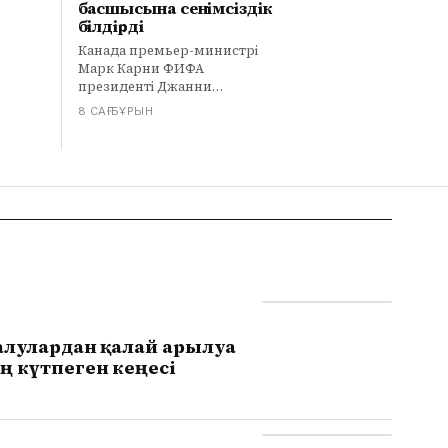
басшысына сенімсіздік
білдірді
Канада премьер-министрі
Марк Карни ФИФА
президенті Джанни
Инфантиноға сенімсіздік
8 САҒ БҰРЫН
білдірді. Әлем
чемпионатындағы
акцияларды сату
жоспарынан кейін футбол
жетекшісіне қысым күшейіп
жатыр.
алулардан қалай арылуға
ң күтпеген кеңесі