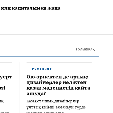
0 млн капиталымен жаңа
ТОЛЫҒЫРАҚ
→
РУХАНИЯТ
руерт
Ою-өрнектен де артық:
дизайнерлер неліктен
зі
қазақ мәдениетін қайта
ашуда?
ың
Қазақстандық дизайнерлер
ұлттық киімді заманауи түрде