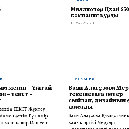
ҚАРЖЫ
6
Миллионер Цхай $5
компания құрды
16 САҒ БҰРЫН
ИЯТ
РУХАНИЯТ
м менің – Үкітай
Баян Алағұзова Ме
в – текст –
Өтекешеваға пәтер
у
сыйлап, дизайнын ө
жасады
менің ТЕКСТ Жүктеу
Баян Алағұзова Қазақстанн
зіңмен өстім Бұл өмір
халық әртісі Меруерт
ен мені кешір Мен сені