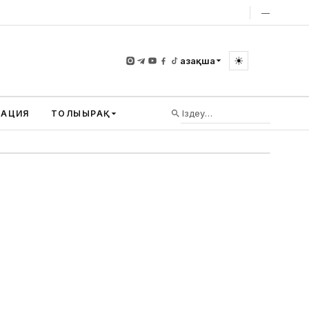
—
☀
Қазақша
ВАЦИЯ
ТОЛЫҒЫРАҚ