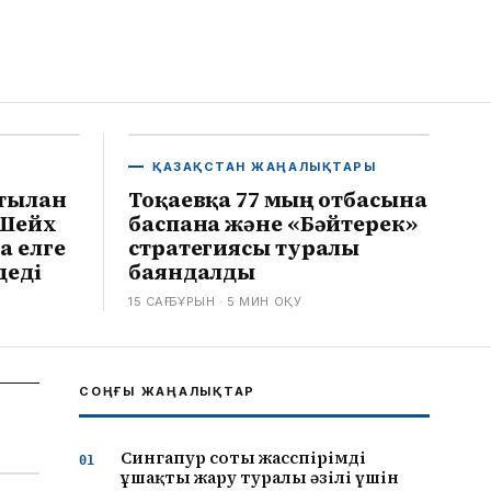
ҚАЗАҚСТАН ЖАҢАЛЫҚТАРЫ
тылған
Тоқаевқа 77 мың отбасына
 Шейх
баспана және «Бәйтерек»
а елге
стратегиясы туралы
деді
баяндалды
15 САҒ БҰРЫН
· 5
МИН ОҚУ
СОҢҒЫ ЖАҢАЛЫҚТАР
Сингапур соты жасөспірімді
ұшақты жару туралы әзілі үшін