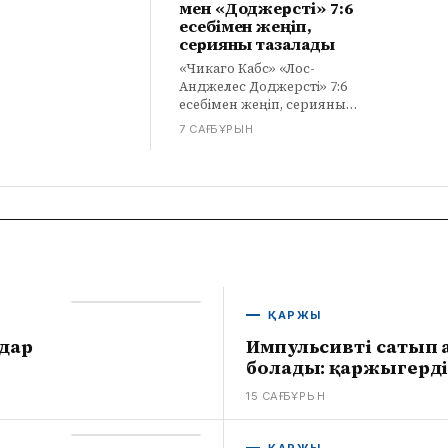
мен «Доджерсті» 7:6
есебімен жеңіп,
серияны тазалады
«Чикаго Кабс» «Лос-
Анджелес Доджерсті» 7:6
есебімен жеңіп, серияны
тазалады. Кроу-Армстронг
7 САҒ БҰРЫН
екі хоум-ран соқты, Отани
екі рет гол соқты.
ҚАРЖЫ
дар
Импульсивті сатып 
болады: қаржыгерді
15 САҒ БҰРЫН