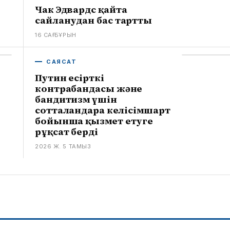
Чак Эдвардс қайта
сайланудан бас тартты
16 САҒ БҰРЫН
САЯСАТ
Путин есірткі
контрабандасы және
бандитизм үшін
сотталғандарға келісімшарт
бойынша қызмет етуге
рұқсат берді
2026 Ж. 5 ТАМЫЗ