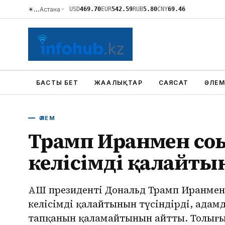
☀
…
Астана
USD
469.70
EUR
542.59
RUB
5.80
CNY
69.46
БАСТЫ БЕТ
ЖАҢАЛЫҚТАР
САЯСАТ
ӘЛЕМ
ӘЛЕМ
Трамп Иранмен соғ
келісімді қалайты
АҚШ президенті Дональд Трамп Иранмен
келісімді қалайтынын түсіндірді, адам
тапқанын қаламайтынын айтты. Толығы