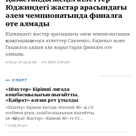
Юджиндегі жастар арасындағы
әлем чемпионатында финалға
өте алмады
Юджиндегі жастар арасындағы әлем чемпионатында
қазақстандық жеңіл атлеттер Савченко, Киденко және
Гладилов алдын ала жарыстарда финалға өте
алмады.
АЛАШ ОРДАБАЙ
·
49 МИН БҰРЫН
СПОРТ
«Шахтер» Бірінші лигада
көшбасшылығын нығайтты,
«Қайрат» алғаш рет ұтылды
«Шахтер» Бірінші лигада «Каспий-М»-ді 1:0
есебімен ұтып, көшбасшылығын нығайтты,
ал «Қайрат-Жастар» «Елімай-М»-ге 0:1
есебімен алғаш рет ұтылды.
1 САҒ БҰРЫН