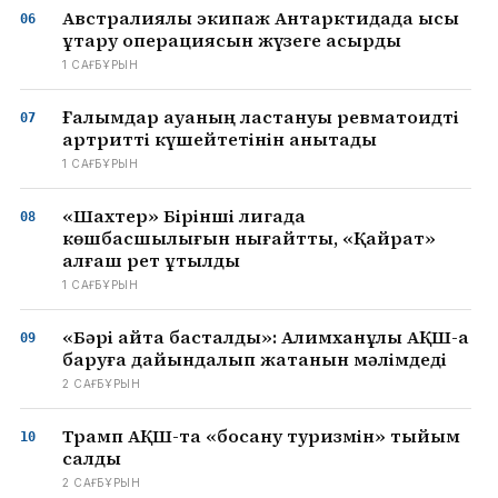
Австралиялық экипаж Антарктидада қысқы
құтқару операциясын жүзеге асырды
1 САҒ БҰРЫН
Ғалымдар ауаның ластануы ревматоидті
артритті күшейтетінін анықтады
1 САҒ БҰРЫН
«Шахтер» Бірінші лигада
көшбасшылығын нығайтты, «Қайрат»
алғаш рет ұтылды
1 САҒ БҰРЫН
«Бәрі қайта басталды»: Алимханұлы АҚШ-қа
баруға дайындалып жатқанын мәлімдеді
2 САҒ БҰРЫН
Трамп АҚШ-та «босану туризмін» тыйым
салды
2 САҒ БҰРЫН