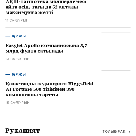
АҚШ-та ипотека мөлшерлемесі
қайта өсіп, тағы да 52 апталық
максимумға жетті
11 САҒ БҰРЫН
ҚАРЖЫ
EasyJet Apollo компаниясына 5,7
млрд фунтқа сатылады
13 САҒ БҰРЫН
ҚАРЖЫ
Қазақстандық «единорог» Higgsfield
AI Fortune 500 тізімінен 390
компанияны тартты
15 САҒ БҰРЫН
Руханият
ТОЛЫҒЫРАҚ
→