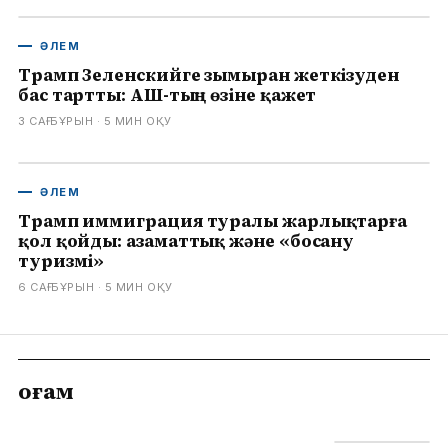
ӘЛЕМ
Трамп Зеленскийге зымыран жеткізуден
бас тартты: АҚШ-тың өзіне қажет
3 САҒ БҰРЫН
· 5
МИН ОҚУ
ӘЛЕМ
Трамп иммиграция туралы жарлықтарға
қол қойды: азаматтық және «босану
туризмі»
6 САҒ БҰРЫН
· 5
МИН ОҚУ
Қоғам