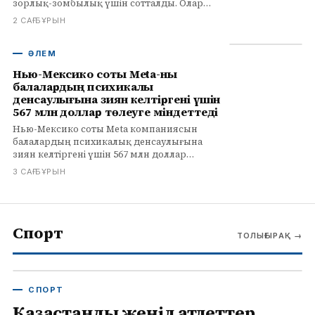
зорлық-зомбылық үшін сотталды. Олар
шартты түрде бас бостандығынан
2 САҒ БҰРЫН
айырылып, айыппұл төледі.
ӘЛЕМ
Нью-Мексико соты Meta-ны
балалардың психикалық
денсаулығына зиян келтіргені үшін
567 млн доллар төлеуге міндеттеді
Нью-Мексико соты Meta компаниясын
балалардың психикалық денсаулығына
зиян келтіргені үшін 567 млн доллар
төлеуге міндеттеді. Бұл қаражат емдеу
3 САҒ БҰРЫН
қызметтеріне және басқа да шараларға
жұмсалады.
Спорт
ТОЛЫҒЫРАҚ
→
СПОРТ
Қазақстандық жеңіл атлеттер