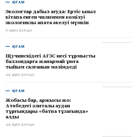
ҚОҒАМ
Экологтар дабыл қағуда: Ертіс қызыл
кітапқа енген чилиммен көмілуі
экологиялық апатқа әкелуі мүмкін
11 МИН БҰРЫН
ҚОҒАМ
Щучинскідегі АГЗС иесі тұрмыстық
баллондарға жанармай құюға
тыйым салғанын мәлімдеді
48 МИН БҰРЫН
ҚОҒАМ
Жобасы бар, қаржысы жоқ:
Ақтөбедегі элиталық аудан
тұрғындары «батпақ тұзағында»
қалды
48 МИН БҰРЫН