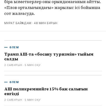
бірақ қызметкерлер оны орындамағанын айтты.
«Плов орталығындағы» жарылыс ісі бойынша
сот жалғасуда.
МҰРАТ БАЙҒАДАМ ·
48 МИН БҰРЫН
ӘЛЕМ
Трамп АҚШ-та «босану туризмін» тыйым
салды
2 САҒ БҰРЫН
· 5
МИН ОҚУ
ӘЛЕМ
АҚШ поликремнийге 15% баж салығын
енгізді
2 САҒ БҰРЫН
· 5
МИН ОҚУ