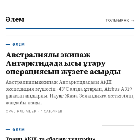
Әлем
ТОЛЫҒЫРАҚ
→
ӘЛЕМ
Австралиялық экипаж
Антарктидада қысқы құтқару
операциясын жүзеге асырды
Австралиялық экипаж Антарктидадағы АҚШ
экспедиция мүшесін -43°C аязда құтқарып, Airbus A319
ұшағын қондырды. Науқас Жаңа Зеландияға жеткізіліп,
жағдайы жақсы.
ОРАЗ ҒАЛЫМБЕК
·
1 САҒ БҰРЫН
ӘЛЕМ
Трамп АҚШ-та «босану туризмін»