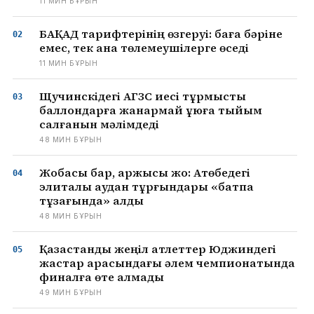
11 МИН БҰРЫН
БАҚАД тарифтерінің өзгеруі: баға бәріне
емес, тек қана төлемеушілерге өседі
11 МИН БҰРЫН
Щучинскідегі АГЗС иесі тұрмыстық
баллондарға жанармай құюға тыйым
салғанын мәлімдеді
48 МИН БҰРЫН
Жобасы бар, қаржысы жоқ: Ақтөбедегі
элиталық аудан тұрғындары «батпақ
тұзағында» қалды
48 МИН БҰРЫН
Қазақстандық жеңіл атлеттер Юджиндегі
жастар арасындағы әлем чемпионатында
финалға өте алмады
49 МИН БҰРЫН