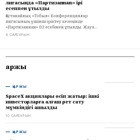
лигасында «Партизаннан» ірі
есеппен ұтылды
Қостанайлық «Тобыл» Конференциялар
лигасының үшінші іріктеу кезеңінде
«Партизаннан» 0:3 есебімен ұтылды. Жауап
матч 13 тамызда Қостанайда өтеді.
6 САҒ БҰРЫН
Қаржы
ҚАРЖЫ
SpaceX акциялары өсіп жатыр: ішкі
инвесторларға алғаш рет сату
мүмкіндігі ашылды
10 САҒ БҰРЫН
ҚАРЖЫ