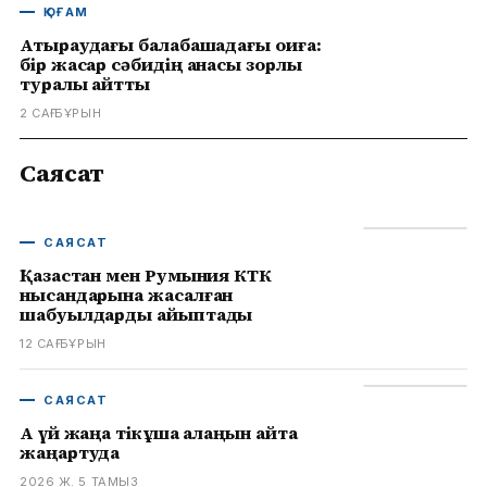
ҚОҒАМ
Атыраудағы балабақшадағы оқиға:
бір жасар сәбидің анасы зорлық
туралы айтты
2 САҒ БҰРЫН
Саясат
САЯСАТ
Қазақстан мен Румыния КТК
нысандарына жасалған
шабуылдарды айыптады
12 САҒ БҰРЫН
САЯСАТ
Ақ үй жаңа тікұшақ алаңын қайта
жаңартуда
2026 Ж. 5 ТАМЫЗ