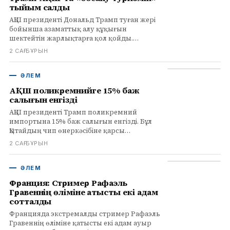
тыйым салды
АҚШ президенті Дональд Трамп туған жері
бойынша азаматтық алу құқығын
шектейтін жарлықтарға қол қойды.
«Босану туризміне» тыйым салынды.
2 САҒ БҰРЫН
Толығырақ infohub.kz сайтында.
ӘЛЕМ
АҚШ поликремнийге 15% баж
салығын енгізді
АҚШ президенті Трамп поликремний
импортына 15% баж салығын енгізді. Бұл
Қытайдың чип өнеркәсібіне қарсы
бағытталған шара. Тариф желтоқсанда
2 САҒ БҰРЫН
күшіне енеді.
ӘЛЕМ
Франция: Стример Рафаэль
Гравеннің өліміне қатысты екі адам
сотталды
Францияда экстремалды стример Рафаэль
Гравеннің өліміне қатысты екі адам ауыр