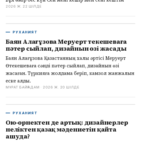
2026 Ж. 22 ШІЛДЕ
РУХАНИЯТ
Баян Алағұзова Меруерт Өтекешеваға
пәтер сыйлап, дизайнын өзі жасады
Баян Алағұзова Қазақстанның халық әртісі Меруерт
Өтекешеваға сәнді пәтер сыйлап, дизайнын өзі
жасаған. Түркияға жолдама беріп, камзол жанжалын
еске алды.
МҰРАТ БАЙҒАДАМ ·
2026 Ж. 20 ШІЛДЕ
РУХАНИЯТ
Ою-өрнектен де артық: дизайнерлер
неліктен қазақ мәдениетін қайта
ашуда?