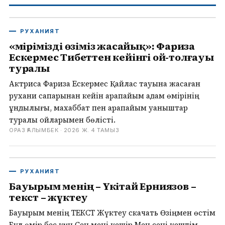
РУХАНИЯТ
«Өмірімізді өзіміз жасайық»: Фариза
Ескермес Тибеттен кейінгі ой-толғауы
туралы
Актриса Фариза Ескермес Қайлас тауына жасаған
рухани сапарынан кейін қарапайым адам өмірінің
құндылығы, махаббат пен қарапайым қуаныштар
туралы ойларымен бөлісті.
ОРАЗ ҒАЛЫМБЕК ·
2026 Ж. 4 ТАМЫЗ
РУХАНИЯТ
Бауырым менің – Үкітай Ерниязов –
текст – жүктеу
Бауырым менің ТЕКСТ Жүктеу скачать Өзіңмен өстім
Бұл өмір бес күн Сен мені кешір Мен сені кештім