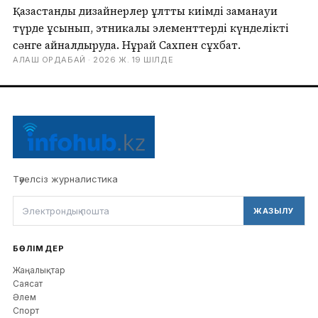
Қазақстандық дизайнерлер ұлттық киімді заманауи
түрде ұсынып, этникалық элементтерді күнделікті
сәнге айналдыруда. Нұрай Сахпен сұхбат.
АЛАШ ОРДАБАЙ ·
2026 Ж. 19 ШІЛДЕ
Тәуелсіз журналистика
ЖАЗЫЛУ
БӨЛІМДЕР
Жаңалықтар
Саясат
Әлем
Спорт