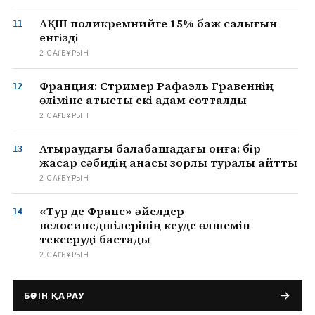
АҚШ поликремнийге 15% баж салығын
енгізді
2 САҒ БҰРЫН
Франция: Стример Рафаэль Гравеннің
өліміне қатысты екі адам сотталды
2 САҒ БҰРЫН
Атыраудағы балабақшадағы оқиға: бір
жасар сәбидің анасы зорлық туралы айтты
2 САҒ БҰРЫН
«Тур де Франс» әйелдер
велосипедшілерінің кеуде өлшемін
тексеруді бастады
2 САҒ БҰРЫН
БӘРІН ҚАРАУ