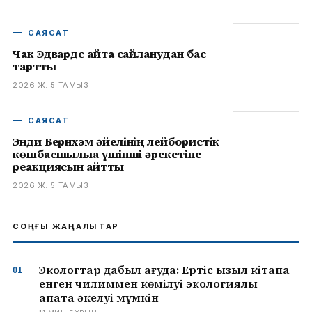
САЯСАТ
Чак Эдвардс қайта сайланудан бас
тартты
2026 Ж. 5 ТАМЫЗ
САЯСАТ
Энди Бернхэм әйелінің лейбористік
көшбасшылыққа үшінші әрекетіне
реакциясын айтты
2026 Ж. 5 ТАМЫЗ
СОҢҒЫ ЖАҢАЛЫҚТАР
Экологтар дабыл қағуда: Ертіс қызыл кітапқа
енген чилиммен көмілуі экологиялық
апатқа әкелуі мүмкін