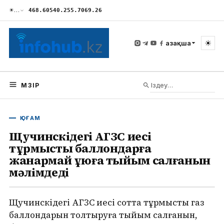
☀
…
468.60
540.25
5.70
69.26
☀
Қазақша
МӘЗІР
ҚОҒАМ
Щучинскідегі АГЗС иесі
тұрмыстық баллондарға
жанармай құюға тыйым салғанын
мәлімдеді
Щучинскідегі АГЗС иесі сотта тұрмыстық газ
баллондарын толтыруға тыйым салғанын,