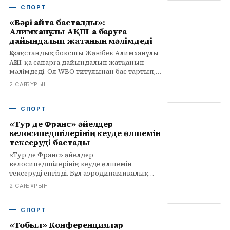
СПОРТ
«Бәрі қайта басталды»:
Алимханұлы АҚШ-қа баруға
дайындалып жатқанын мәлімдеді
Қазақстандық боксшы Жәнібек Алимханұлы
АҚШ-қа сапарға дайындалып жатқанын
мәлімдеді. Ол WBO титулынан бас тартып,
суперорта салмаққа ауысады.
2 САҒ БҰРЫН
СПОРТ
«Тур де Франс» әйелдер
велосипедшілерінің кеуде өлшемін
тексеруді бастады
«Тур де Франс» әйелдер
велосипедшілерінің кеуде өлшемін
тексеруді енгізді. Бұл аэродинамикалық
артықшылық беретін жасанды
2 САҒ БҰРЫН
кірістірулердің алдын алу үшін жасалып
отыр.
СПОРТ
«Тобыл» Конференциялар