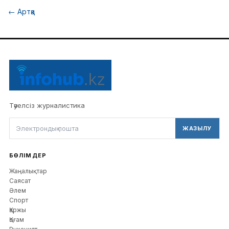
←
Артқа
Тәуелсіз журналистика
ЖАЗЫЛУ
БӨЛІМДЕР
Жаңалықтар
Саясат
Әлем
Спорт
Қаржы
Қоғам