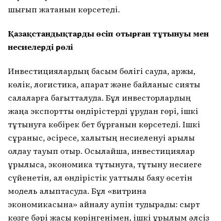
шығып жатқанын көрсетеді.
Қазақстандықтардың өсіп отырған тұтынуы мен
несиелердің рөлі
Инвестициялардың басым бөлігі сауда, қаржы,
көлік, логистика, ақпарат және байланыс сияқты
салаларға бағытталуда. Бұл инвесторлардың
жаңа экспорттық өндірістерді құрудан гөрі, ішкі
тұтынуға көбірек бет бұрғанын көрсетеді. Ішкі
сұраныс, әсіресе, халықтың несиеленуі арқылы
қолдау тауып отыр. Осылайша, инвестициялар
құрылысқа, экономика тұтынуға, тұтыну несиеге
сүйенетін, ал өндірістік қуаттылық баяу өсетін
модель қалыптасуда. Бұл «витрина
экономикасына» айналу қаупін тудырады: сырт
көзге бәрі жақсы көрінгенімен, ішкі құрылым әлсіз