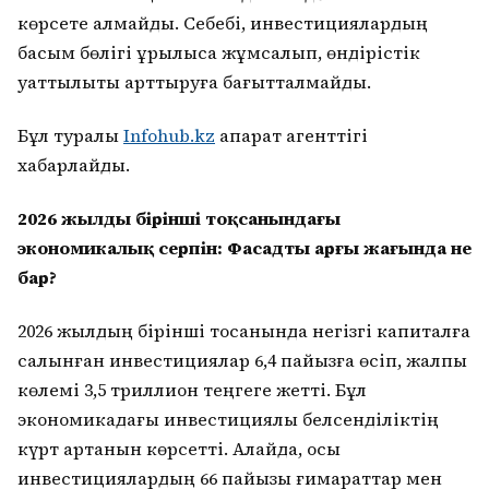
көрсете алмайды. Себебі, инвестициялардың
басым бөлігі құрылысқа жұмсалып, өндірістік
қуаттылықты арттыруға бағытталмайды.
Бұл туралы
Infohub.kz
ақпарат агенттігі
хабарлайды.
2026 жылдың бірінші тоқсанындағы
экономикалық серпін: Фасадтың арғы жағында не
бар?
2026 жылдың бірінші тоқсанында негізгі капиталға
салынған инвестициялар 6,4 пайызға өсіп, жалпы
көлемі 3,5 триллион теңгеге жетті. Бұл
экономикадағы инвестициялық белсенділіктің
күрт артқанын көрсетті. Алайда, осы
инвестициялардың 66 пайызы ғимараттар мен