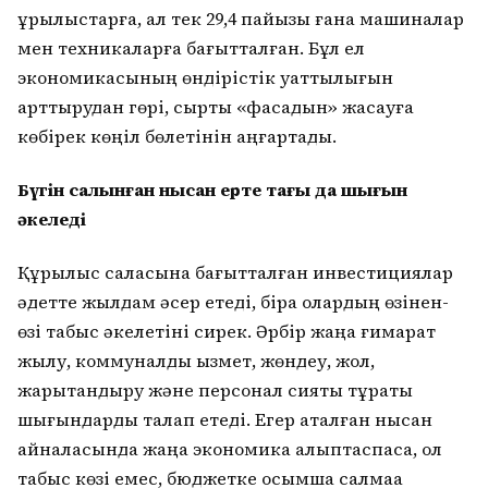
құрылыстарға, ал тек 29,4 пайызы ғана машиналар
мен техникаларға бағытталған. Бұл ел
экономикасының өндірістік қуаттылығын
арттырудан гөрі, сыртқы «фасадын» жасауға
көбірек көңіл бөлетінін аңғартады.
Бүгін салынған нысан ертең тағы да шығын
әкеледі
Құрылыс саласына бағытталған инвестициялар
әдетте жылдам әсер етеді, бірақ олардың өзінен-
өзі табыс әкелетіні сирек. Әрбір жаңа ғимарат
жылу, коммуналдық қызмет, жөндеу, жол,
жарықтандыру және персонал сияқты тұрақты
шығындарды талап етеді. Егер аталған нысан
айналасында жаңа экономика қалыптаспаса, ол
табыс көзі емес, бюджетке қосымша салмаққа