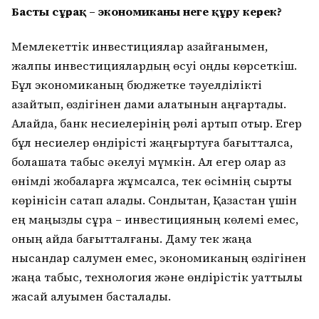
Басты сұрақ – экономиканы неге құру керек?
Мемлекеттік инвестициялар азайғанымен,
жалпы инвестициялардың өсуі оңды көрсеткіш.
Бұл экономиканың бюджетке тәуелділікті
азайтып, өздігінен дами алатынын аңғартады.
Алайда, банк несиелерінің рөлі артып отыр. Егер
бұл несиелер өндірісті жаңғыртуға бағытталса,
болашақта табыс әкелуі мүмкін. Ал егер олар аз
өнімді жобаларға жұмсалса, тек өсімнің сыртқы
көрінісін сақтап қалады. Сондықтан, Қазақстан үшін
ең маңызды сұрақ – инвестицияның көлемі емес,
оның қайда бағытталғаны. Даму тек жаңа
нысандар салумен емес, экономиканың өздігінен
жаңа табыс, технология және өндірістік қуаттылық
жасай алуымен басталады.