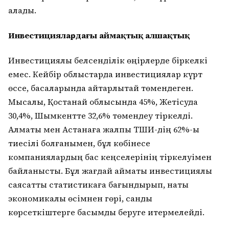
қалады.
Инвестициялардағы аймақтық алшақтық
Инвестициялық белсенділік өңірлерде біркелкі
емес. Кейбір облыстарда инвестициялар күрт
өссе, басқаларында айтарлықтай төмендеген.
Мысалы, Қостанай облысында 45%, Жетісуда
30,4%, Шымкентте 32,6% төмендеу тіркелді.
Алматы мен Астанаға жалпы ТШИ-дің 62%-ы
тиесілі болғанымен, бұл көбінесе
компаниялардың бас кеңселерінің тіркелуімен
байланысты. Бұл жағдай аймақтық инвестициялық
саясатты статистикаға бағындырып, нақты
экономикалық өсімнен гөрі, сандық
көрсеткіштерге басымдық беруге итермелейді.