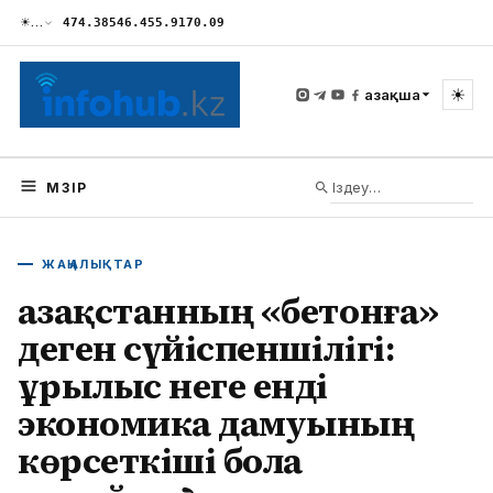
☀
…
474.38
546.45
5.91
70.09
☀
Қазақша
МӘЗІР
ЖАҢАЛЫҚТАР
Қазақстанның «бетонға»
деген сүйіспеншілігі:
Құрылыс неге енді
экономика дамуының
көрсеткіші бола