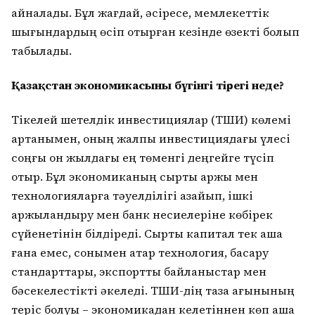
айналады. Бұл жағдай, әсіресе, мемлекеттік
шығындардың өсіп отырған кезінде өзекті болып
табылады.
Қазақстан экономикасының бүгінгі тірегі неде?
Тікелей шетелдік инвестициялар (ТШИ) көлемі
артқанымен, оның жалпы инвестициядағы үлесі
соңғы он жылдағы ең төменгі деңгейге түсіп
отыр. Бұл экономиканың сыртқы қаржы мен
технологияларға тәуелділігі азайып, ішкі
қаржыландыру мен банк несиелеріне көбірек
сүйенетінін білдіреді. Сыртқы капитал тек ақша
ғана емес, сонымен қатар технология, басқару
стандарттары, экспорттық байланыстар мен
бәсекелестікті әкеледі. ТШИ-дің таза ағынының
теріс болуы – экономикадан келетіннен көп ақша