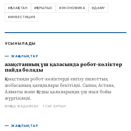
#
ҚАЗАҚСТАН
#
ҚҰРЫЛЫС
#
ЭКОНОМИКА
#
ДАМУ
#
ИНВЕСТИЦИЯ
ҰСЫНЫЛАДЫ
ЖАҢАЛЫҚТАР
Қазақстанның үш қаласында робот-көліктер
пайда болады
Қазақстанда робот-көліктерді енгізу пилоттық
жобасының қағидалары бекітілді. Сынақ Астана,
Алматы және Қосшы қалаларында үш жыл бойы
жүргізіледі.
МҰҚАШ ЖАДАЙХАН
·
1 САҒ БҰРЫН
ЖАҢАЛЫҚТАР