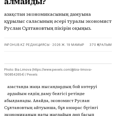
алмайды?
Қазақстан экономикасының дамуына
құрылыс саласының әсері туралы экономист
Руслан Сұлтановтың пікірін оқыңыз.
INFOHUB.KZ РЕДАКЦИЯСЫ
·
2026 Ж. 19 МАМЫР
370
ҚАРАЛЫМ
Photo: Bia Limova (https://www.pexels.com/@bia-limova-
1908542654) / Pexels
азақстанда жаңа нысандардың бой көтеруі
әрдайым елдің даму белгісі ретінде
қабылданады. Алайда, экономист Руслан
Сұлтановтың айтуынша, бұл көзқарас бүгінгі
экономиканың нақты жағдайын дөп басып