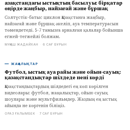
Қазақстандағы ыстықтың басылуы: бірқатар
өңірде жаңбыр, найзағай және бұршақ
Солтүстік-батыс циклон Қазақстанға жаңбыр,
найзағай және бұршақ әкеліп, ауа температурасын
төмендетеді. 5-7 тамызға арналған қалалар бойынша
егжей-тегжейлі болжам.
МҰҚАШ ЖАДАЙХАН
·
6 САҒ БҰРЫН
ЖАҢАЛЫҚТАР
Футбол, ыстық ауа райы және ойын-сауық:
қазақстандықтар шілдеде нені көрді
Қазақстандықтардың шілдедегі ең көп көрілген
видеолары: футбол, жаңалықтар, ойын-сауық
шоулары және мультфильмдер. Жаздың ең ыстық
айында не көргенін біліңіз.
ОРАЗ ҒАЛЫМБЕК
·
7 САҒ БҰРЫН