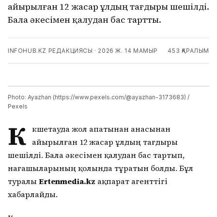
айырылған 12 жасар ұлдың тағдыры шешілді.
Бала әкесімен қалудан бас тартты.
INFOHUB.KZ РЕДАКЦИЯСЫ
·
2026 Ж. 14 МАМЫР
453
ҚАРАЛЫМ
Photo: Ayazhan (https://www.pexels.com/@ayazhan-3173683) /
Pexels
К
өкшетауда жол апатынан анасынан
айырылған 12 жасар ұлдың тағдыры
шешілді. Бала әкесімен қалудан бас тартып,
нағашыларының қолында тұратын болды. Бұл
туралы
Ertenmedia.kz
ақпарат агенттігі
хабарлайды.