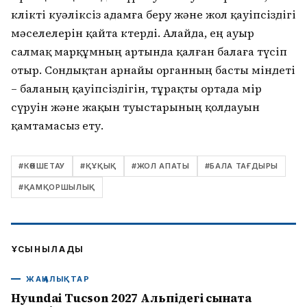
көлікті куәліксіз адамға беру және жол қауіпсіздігі
мәселелерін қайта көтерді. Алайда, ең ауыр
салмақ марқұмның артында қалған балаға түсіп
отыр. Сондықтан арнайы органның басты міндеті
– баланың қауіпсіздігін, тұрақты ортада өмір
сүруін және жақын туыстарының қолдауын
қамтамасыз ету.
#
КӨКШЕТАУ
#
ҚҰҚЫҚ
#
ЖОЛ АПАТЫ
#
БАЛА ТАҒДЫРЫ
#
ҚАМҚОРШЫЛЫҚ
ҰСЫНЫЛАДЫ
ЖАҢАЛЫҚТАР
Hyundai Tucson 2027 Альпідегі сынақта