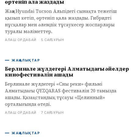
өртеніп қала жаздады
Жаңа Hyundai Tucson Альпідегі сынақта тежегіш
қызып кетіп, өртеніп қала жаздады. Гибридті
нұсқалар мен әлемдік тұсаукесер жоспарлары
туралы мәліметтер.
АЛАШ ОРДАБАЙ
·
5 САҒ БҰРЫН
ЖАҢАЛЫҚТАР
Берлинале жүлдегері Алматыдағы әйелдер
кинофестивалін ашады
Берлинале жүлдегері «Сны реки» фильмі
Алматыдағы QYZQARAS фестивалін 20 тамызда
ашады. Қазақстандық тұсауы «Целинный»
орталығында өтеді.
АЛАШ ОРДАБАЙ
·
7 САҒ БҰРЫН
ЖАҢАЛЫҚТАР