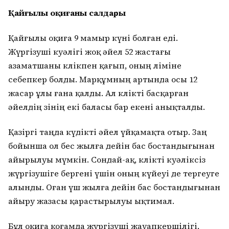
Қайғылы оқиғаның салдары
Қайғылы оқиға 9 мамыр күні болған еді.
Жүргізуші куәлігі жоқ әйел 52 жастағы
азаматшаны көлікпен қағып, оның өліміне
себепкер болды. Марқұмның артында осы 12
жасар ұлы ғана қалды. Ал көлікті басқарған
әйелдің өзінің екі баласы бар екені анықталды.
Қазіргі таңда күдікті әйел үйқамақта отыр. Заң
бойынша ол бес жылға дейін бас бостандығынан
айырылуы мүмкін. Сондай-ақ, көлікті куәліксіз
жүргізушіге бергені үшін оның күйеуі де тергеуге
алынды. Оған үш жылға дейін бас бостандығынан
айыру жазасы қарастырылуы ықтимал.
Бұл оқиға қоғамда жүргізуші жауапкершілігі,