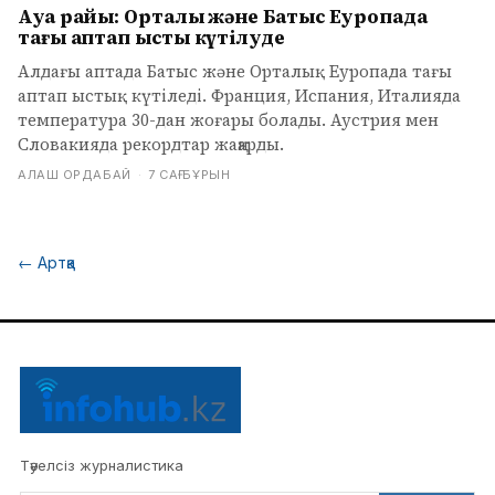
Ауа райы: Орталық және Батыс Еуропада
тағы аптап ыстық күтілуде
Алдағы аптада Батыс және Орталық Еуропада тағы
аптап ыстық күтіледі. Франция, Испания, Италияда
температура 30-дан жоғары болады. Аустрия мен
Словакияда рекордтар жаңарды.
АЛАШ ОРДАБАЙ
·
7 САҒ БҰРЫН
←
Артқа
Тәуелсіз журналистика