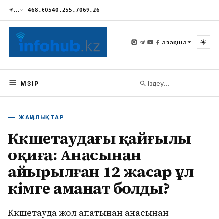
☀
…
468.60
540.25
5.70
69.26
☀
Қазақша
МӘЗІР
ЖАҢАЛЫҚТАР
Көкшетаудағы қайғылы
оқиға: Анасынан
айырылған 12 жасар ұл
кімге аманат болды?
Көкшетауда жол апатынан анасынан