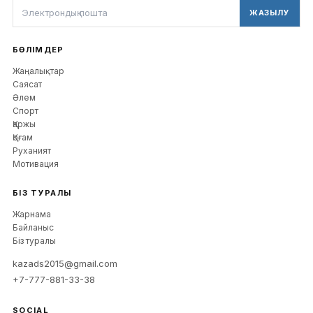
ЖАЗЫЛУ
БӨЛІМДЕР
Жаңалықтар
Саясат
Әлем
Спорт
Қаржы
Қоғам
Руханият
Мотивация
БІЗ ТУРАЛЫ
Жарнама
Байланыс
Біз туралы
kazads2015@gmail.com
+7-777-881-33-38
SOCIAL