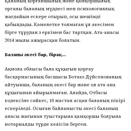
Қаланың қорғаншылық және қамқоршылық
органы баланың мүддесі мен психологиялық
жағдайын ескере отырып, осы шешімді
қабылдады. Кәмелетке толмаған ұл әкесімен
бірге тұрудан өз еркімен бас тартқан. Ата-анасы
2014 жылы ажырасқан болатын.
Баланың әкесі бар, бірақ...
Ақмола облысы бала құқығын қорғау
басқармасының басшысы Ботакөз Дүйсенованың
айтуынша, баланың әкесі бар және ол ата-ана
құқығынан айырылмаған. Алайда, Отбасы
кодексіне сәйкес, 10 жастан асқан баланың пікірі
ескеріледі. Осыған байланысты әкесі баланың
анасы жағынан туыстарына қамқоршы болуына
нотариалды түрде келісім берген.