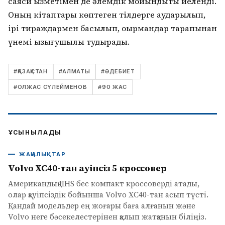
саяси қызметімен де әлемдік мойындықты иеленді.
Оның кітаптары көптеген тілдерге аударылып,
ірі тираждармен басылып, оқырмандар тарапынан
үнемі қызығушылық тудырады.
#
ҚАЗАҚСТАН
#
АЛМАТЫ
#
ӘДЕБИЕТ
#
ОЛЖАС СҮЛЕЙМЕНОВ
#
90 ЖАС
ҰСЫНЫЛАДЫ
ЖАҢАЛЫҚТАР
Volvo XC40-тан қауіпсіз 5 кроссовер
Американдық IIHS бес компакт кроссоверді атады,
олар қауіпсіздік бойынша Volvo XC40-тан асып түсті.
Қандай модельдер ең жоғары баға алғанын және
Volvo неге бәсекелестерінен қалып жатқанын біліңіз.