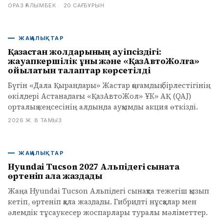
ОРАЗ ҒАЛЫМБЕК
·
20 САҒ БҰРЫН
ЖАҢАЛЫҚТАР
Қазақстан жолдарының қауіпсіздігі:
жауапкершілік құны және «ҚазАвтоЖолға»
қойылатын талаптар көрсетілді
Бүгін «Дала Қырандары» Жастар қоғамдық бірлестігінің
өкілдері Астанадағы «ҚазАвтоЖол» ҰК» АҚ (QAJ)
орталық кеңсесінің алдында ауқымды акция өткізді.
2026 Ж. 8 ТАМЫЗ
ЖАҢАЛЫҚТАР
Hyundai Tucson 2027 Альпідегі сынақта
өртеніп қала жаздады
Жаңа Hyundai Tucson Альпідегі сынақта тежегіш қызып
кетіп, өртеніп қала жаздады. Гибридті нұсқалар мен
әлемдік тұсаукесер жоспарлары туралы мәліметтер.