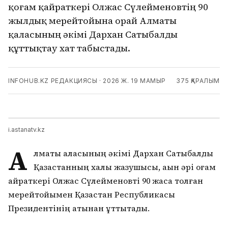
қоғам қайраткері Олжас Сүлейменовтің 90
жылдық мерейтойына орай Алматы
қаласының әкімі Дархан Сатыбалды
құттықтау хат табыстады.
INFOHUB.KZ РЕДАКЦИЯСЫ
·
2026 Ж. 19 МАМЫР
375
ҚАРАЛЫМ
i.astanatv.kz
А
лматы қаласының әкімі Дархан Сатыбалды
Қазақстанның халық жазушысы, ақын әрі қоғам
қайраткері Олжас Сүлейменовті 90 жасқа толған
мерейтойымен Қазақстан Республикасы
Президентінің атынан құттықтады.