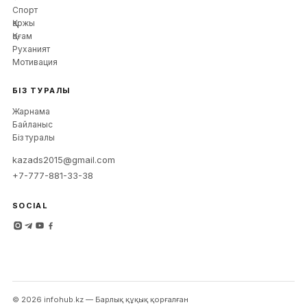
Спорт
Қаржы
Қоғам
Руханият
Мотивация
БІЗ ТУРАЛЫ
Жарнама
Байланыс
Біз туралы
kazads2015@gmail.com
+7-777-881-33-38
SOCIAL
©
2026
infohub
.kz —
Барлық құқық қорғалған