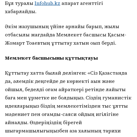
Бұл туралы
Infohub.kz
ақпарат агенттігі
хабарлайды.
Әкім жазушының үйіне арнайы барып, жылы
отбасылық жағдайда Мемлекет басшысы Қасым-
Жомарт Тоқаевтың құттықтау хатын оқып берді.
Мемлекет басшысының құттықтауы
Құттықтау хатта былай делінген: «Сіз Қазақстанда
да, әлемдік деңгейде де көрнекті ақын және
ойшыл, беделді қоғам қайраткері ретінде лайықты
баға мен құрметке ие болдыңыз. Сіздің гуманистік
идеяларыңыз біздің мемлекетімізден тыс ұлттық
мәдениет пен қоғамдық-саяси ойдың игілігіне
айналды. Өздеріңіздің бірегей
шығармашылығыңызбен қазақ халқының тарихи