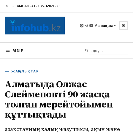
☀
…
468.60
541.13
5.69
69.25
☀
Қазақша
МӘЗІР
ЖАҢАЛЫҚТАР
Алматыда Олжас
Сүлейменовті 90 жасқа
толған мерейтойымен
құттықтады
Қазақстанның халық жазушысы, ақын және