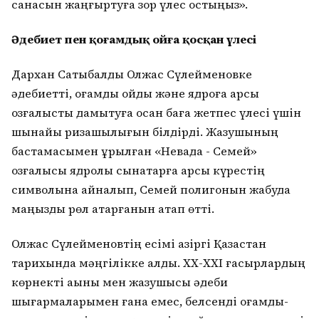
санасын жаңғыртуға зор үлес қостыңыз».
Әдебиет пен қоғамдық ойға қосқан үлесі
Дархан Сатыбалды Олжас Сүлейменовке
әдебиетті, қоғамдық ойды және ядроға қарсы
қозғалысты дамытуға қосқан баға жетпес үлесі үшін
шынайы ризашылығын білдірді. Жазушының
бастамасымен құрылған «Невада - Семей»
қозғалысы ядролық сынақтарға қарсы күрестің
символына айналып, Семей полигонын жабуда
маңызды рөл атқарғанын атап өтті.
Олжас Сүлейменовтің есімі қазіргі Қазақстан
тарихында мәңгілікке қалды. ХХ-ХХІ ғасырлардың
көрнекті ақыны мен жазушысы әдеби
шығармаларымен ғана емес, белсенді қоғамдық-