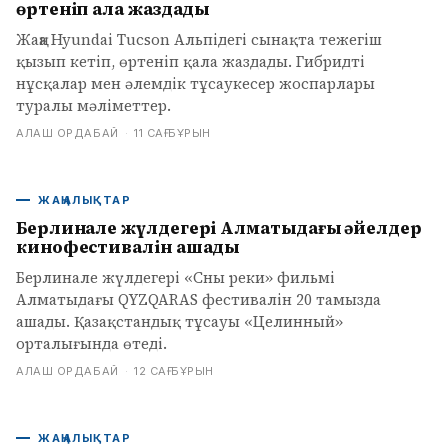
өртеніп қала жаздады
Жаңа Hyundai Tucson Альпідегі сынақта тежегіш
қызып кетіп, өртеніп қала жаздады. Гибридті
нұсқалар мен әлемдік тұсаукесер жоспарлары
туралы мәліметтер.
АЛАШ ОРДАБАЙ
·
11 САҒ БҰРЫН
ЖАҢАЛЫҚТАР
Берлинале жүлдегері Алматыдағы әйелдер
кинофестивалін ашады
Берлинале жүлдегері «Сны реки» фильмі
Алматыдағы QYZQARAS фестивалін 20 тамызда
ашады. Қазақстандық тұсауы «Целинный»
орталығында өтеді.
АЛАШ ОРДАБАЙ
·
12 САҒ БҰРЫН
ЖАҢАЛЫҚТАР