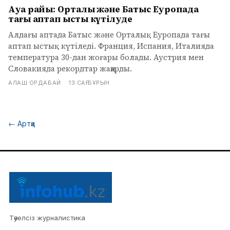
Ауа райы: Орталық және Батыс Еуропада
тағы аптап ыстық күтілуде
Алдағы аптада Батыс және Орталық Еуропада тағы
аптап ыстық күтіледі. Франция, Испания, Италияда
температура 30-дан жоғары болады. Аустрия мен
Словакияда рекордтар жаңарды.
АЛАШ ОРДАБАЙ
·
13 САҒ БҰРЫН
←
Артқа
Тәуелсіз журналистика