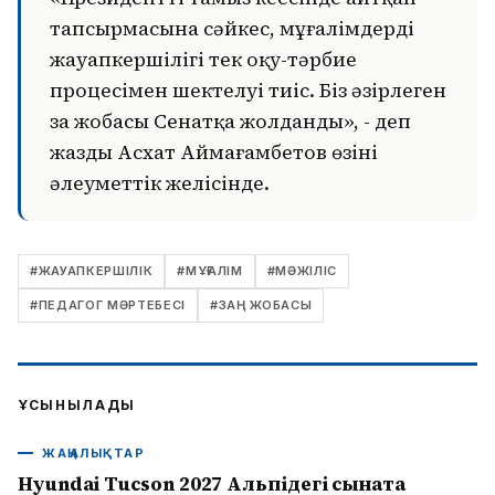
тапсырмасына сәйкес, мұғалімдердің
жауапкершілігі тек оқу-тәрбие
процесімен шектелуі тиіс. Біз әзірлеген
заң жобасы Сенатқа жолданды», - деп
жазды Асхат Аймағамбетов өзінің
әлеуметтік желісінде.
#
ЖАУАПКЕРШІЛІК
#
МҰҒАЛІМ
#
МӘЖІЛІС
#
ПЕДАГОГ МӘРТЕБЕСІ
#
ЗАҢ ЖОБАСЫ
ҰСЫНЫЛАДЫ
ЖАҢАЛЫҚТАР
Hyundai Tucson 2027 Альпідегі сынақта