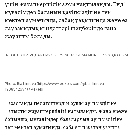
үшін жауапкершілік аясы нақтыланды. Енді
мұғалімдер баланың қауіпсіздігіне тек
мектеп аумағында, сабақ уақытында және өз
лауазымдық міндеттері шеңберінде ғана
жауапты болады.
INFOHUB.KZ РЕДАКЦИЯСЫ
·
2026 Ж. 14 МАМЫР
433
ҚАРАЛЫМ
Photo: Bia Limova (https://www.pexels.com/@bia-limova-
1908542654) / Pexels
азақстанда педагогтердің оқушы қауіпсіздігіне
қатысты жауапкершілігі нақтыланды. Жаңа ереже
бойынша, мұғалімдер балалардың қауіпсіздігіне
тек мектеп аумағында, сабақ өтіп жатқан уақытта