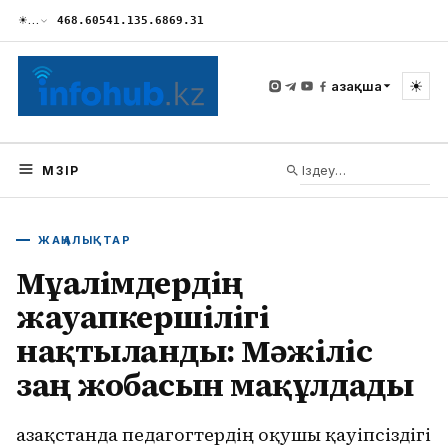
☀
…
468.60
541.13
5.68
69.31
☀
Қазақша
МӘЗІР
ЖАҢАЛЫҚТАР
Мұғалімдердің
жауапкершілігі
нақтыланды: Мәжіліс
заң жобасын мақұлдады
Қазақстанда педагогтердің оқушы қауіпсіздігі