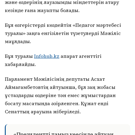
және өздерінің лауазымдық міндеттерін атқару
кезінде ғана жауапты болады.
Бұл өзгерістерді көздейтін «Педагог мәртебесі
туралы» заңға енгізілетін түзетулерді Мәжіліс
мақұлдады.
Бұл туралы
Infohub.kz
ақпарат агенттігі
хабарлайды.
Парламент Мәжілісінің депутаты Асхат
Аймағамбетовтің айтуынша, бұл заң жобасы
ұстаздарды өздеріне тән емес жұмыстардан
босату мақсатында әзірленген. Құжат енді
Сенаттың қарауына жіберіледі.
«Президенттің тамыз кеңесінде айтқан