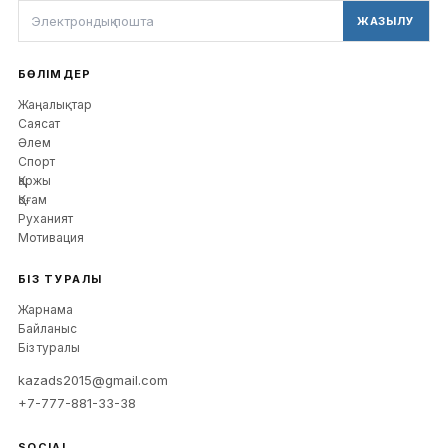
ЖАЗЫЛУ
БӨЛІМДЕР
Жаңалықтар
Саясат
Әлем
Спорт
Қаржы
Қоғам
Руханият
Мотивация
БІЗ ТУРАЛЫ
Жарнама
Байланыс
Біз туралы
kazads2015@gmail.com
+7-777-881-33-38
SOCIAL