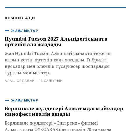
ҰСЫНЫЛАДЫ
ЖАҢАЛЫҚТАР
Hyundai Tucson 2027 Альпідегі сынақта
өртеніп қала жаздады
Жаңа Hyundai Tucson Альпідегі сынақта тежегіш
қызып кетіп, өртеніп қала жаздады. Гибридті
нұсқалар мен әлемдік тұсаукесер жоспарлары
туралы мәліметтер.
АЛАШ ОРДАБАЙ
·
13 САҒ БҰРЫН
ЖАҢАЛЫҚТАР
Берлинале жүлдегері Алматыдағы әйелдер
кинофестивалін ашады
Берлинале жүлдегері «Сны реки» фильмі
Алматыдағы QYZQARAS фестивалін 20 тамызда