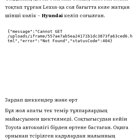
тоқтап тұрған Lexus-қа сол бағытта келе жатқан
үшінші көлік –
Hyundai
келіп соғылған.
Зардап шеккендер және өрт
Бұл жол апаты тек темір тұлпарлардың
майысуымен шектелмеді. Соқтығысудан кейін
Toyota автокөлігі бірден өртене бастаған. Оқиға
орнынан түсірілген кадрлардан жалынның