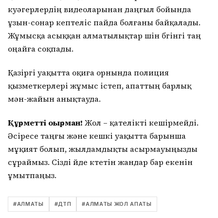
куәгерлердің видеоларынан даңғыл бойында
ұзын-сонар кептеліс пайда болғаны байқалады.
Жұмысқа асыққан алматылықтар үшін бүгінгі таң
оңайға соқпады.
Қазіргі уақытта оқиға орнында полиция
қызметкерлері жұмыс істеп, апаттың барлық
мән-жайын анықтауда.
Құрметті оқырман!
Жол – қателікті кешірмейді.
Әсіресе таңғы және кешкі уақытта барынша
мұқият болып, жылдамдықты асырмауыңызды
сұраймыз. Сізді үйде күтетін жандар бар екенін
ұмытпаңыз.
#
АЛМАТЫ
#
ДТП
#
АЛМАТЫ ЖОЛ АПАТЫ