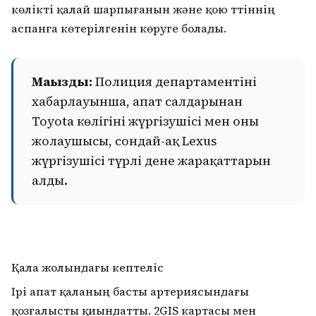
көлікті қалай шарпығанын және қою түтіннің
аспанға көтерілгенін көруге болады.
Маңызды:
Полиция департаментінің
хабарлауынша, апат салдарынан
Toyota көлігінің жүргізушісі мен оның
жолаушысы, сондай-ақ Lexus
жүргізушісі түрлі дене жарақаттарын
алды.
Қала жолындағы кептеліс
Ірі апат қаланың басты артериясындағы
қозғалысты қиындатты. 2GIS картасы мен