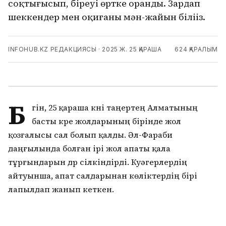
соқтығысып, біреуі өртке оранды. Зардап
шеккендер мен оқиғаның мән-жайын біліңіз.
INFOHUB.KZ РЕДАКЦИЯСЫ
·
2025 Ж. 25 ҚАРАША
624
ҚАРАЛЫМ
Б
үгін, 25 қараша күні таңертең Алматының
басты күре жолдарының бірінде жол
қозғалысы сал болып қалды. Әл-Фараби
даңғылында болған ірі жол апаты қала
тұрғындарын дүр сілкіндірді. Куәгерлердің
айтуынша, апат салдарынан көліктердің бірі
лапылдап жанып кеткен.