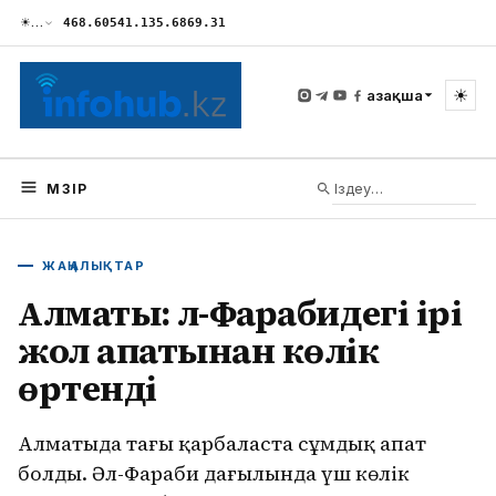
☀
…
468.60
541.13
5.68
69.31
☀
Қазақша
МӘЗІР
ЖАҢАЛЫҚТАР
Алматы: Әл-Фарабидегі ірі
жол апатынан көлік
өртенді
Алматыда таңғы қарбаласта сұмдық апат
болды. Әл-Фараби даңғылында үш көлік