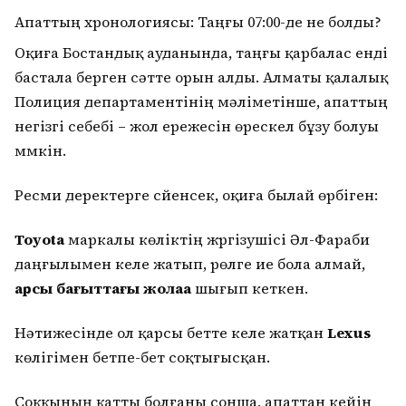
Апаттың хронологиясы: Таңғы 07:00-де не болды?
Оқиға Бостандық ауданында, таңғы қарбалас енді
бастала берген сәтте орын алды. Алматы қалалық
Полиция департаментінің мәліметінше, апаттың
негізгі себебі – жол ережесін өрескел бұзу болуы
мүмкін.
Ресми деректерге сүйенсек, оқиға былай өрбіген:
Toyota
маркалы көліктің жүргізушісі Әл-Фараби
даңғылымен келе жатып, рөлге ие бола алмай,
қарсы бағыттағы жолаққа
шығып кеткен.
Нәтижесінде ол қарсы бетте келе жатқан
Lexus
көлігімен бетпе-бет соқтығысқан.
Соққының қатты болғаны сонша, апаттан кейін